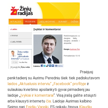
Praėjusį
penktadienį su Aurimu Peredniu šiek tiek padiskutavom
laidos „Aktualusis interviu“ „Facebook“ profilyje
ir
sulaukiau kvietimo apsilankyti gyvai pirmadienį jau
laidoje „
Įvykiai ir komentarai
“. Visą įrašą galite atsiųsti
arba klausyti internetu
čia
. Laidoje Aurimas kalbino
Seimo narį
Egidijų Vareikį
, ES reikalų žinovą
Klaudijų