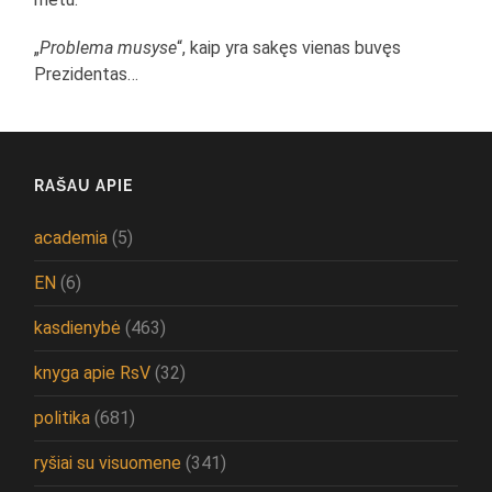
„
Problema musyse
“, kaip yra sakęs vienas buvęs
Prezidentas…
RAŠAU APIE
academia
(5)
EN
(6)
kasdienybė
(463)
knyga apie RsV
(32)
politika
(681)
ryšiai su visuomene
(341)