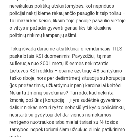
nereikalaus politikų atskaitomybės, kol nepriduos
policijai naktį kieme rėkaujančio paauglio ir taip toliau –
tol mažai kas keisis, liksim toje pačioje pasaulio vietoje,
o viltys ir pažadai gyventi geriau liks tik klasikine
politinių rinkimų kampanijų ašimi.
Tokią išvadą darau ne atsitiktinai, o remdamasis TILS
paskelbtais KSI duomenimis. Pavyzdžiui, tą man
sufleruoja nuo 2001 metų iš esmės nekintantis
Lietuvos KSI rodiklis – esame užstrigę 4,8 santykinio
taško riboje, nors per dešimtmetį situacija su korupcija
(jos priežastimis, užkardymu ir pan.) kardinaliai keitėsi.
Nekinta žmonių suvokimas? Tai rodo, kad nekinta
žmonių požiūris į korupciją – ji yra sudėtinė gyvenimo
dalis ir niekas neturi ryžto nebesiūlyti kyšio policininkui,
nesitarti su gydytoju dėl dar vienos nemokamos
rentgeno nuotraukos arba mielai tariasi su N-tosios
tarnybos inspektoriumi šiam užsukus eilinio patikrinimo
metu.