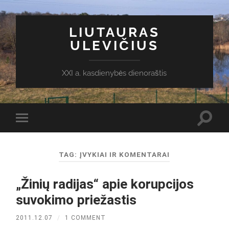
LIUTAURAS
ULEVIČIUS
XXI a. kasdienybės dienoraštis
Toggl
Toggle
search
mobile
field
menu
TAG:
ĮVYKIAI IR KOMENTARAI
„Žinių radijas“ apie korupcijos
suvokimo priežastis
2011.12.07
/
1 COMMENT