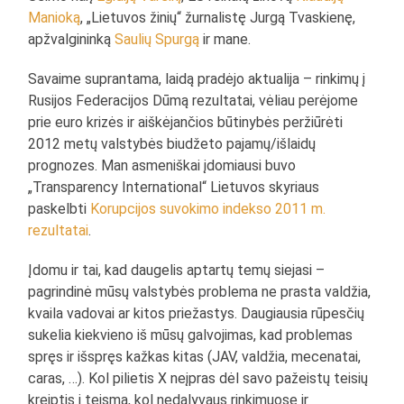
Manioką
, „Lietuvos žinių“ žurnalistę Jurgą Tvaskienę,
apžvalgininką
Saulių Spurgą
ir mane.
Savaime suprantama, laidą pradėjo aktualija – rinkimų į
Rusijos Federacijos Dūmą rezultatai, vėliau perėjome
prie euro krizės ir aiškėjančios būtinybės peržiūrėti
2012 metų valstybės biudžeto pajamų/išlaidų
prognozes. Man asmeniškai įdomiausi buvo
„Transparency International“ Lietuvos skyriaus
paskelbti
Korupcijos suvokimo indekso 2011 m.
rezultatai
.
Įdomu ir tai, kad daugelis aptartų temų siejasi –
pagrindinė mūsų valstybės problema ne prasta valdžia,
kvaila vadovai ar kitos priežastys. Daugiausia rūpesčių
sukelia kiekvieno iš mūsų galvojimas, kad problemas
spręs ir išspręs kažkas kitas (JAV, valdžia, mecenatai,
caras, …). Kol pilietis X neįpras dėl savo pažeistų teisių
kreiptis į teismą, kol nedalyvaus rinkimuose ir