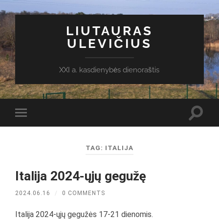
LIUTAURAS
ULEVIČIUS
XXI a. kasdienybės dienoraštis
Toggl
Toggle
search
mobile
field
menu
TAG:
ITALIJA
Italija 2024-ųjų gegužę
2024.06.16
/
0 COMMENTS
Italija 2024-ųjų gegužės 17-21 dienomis.