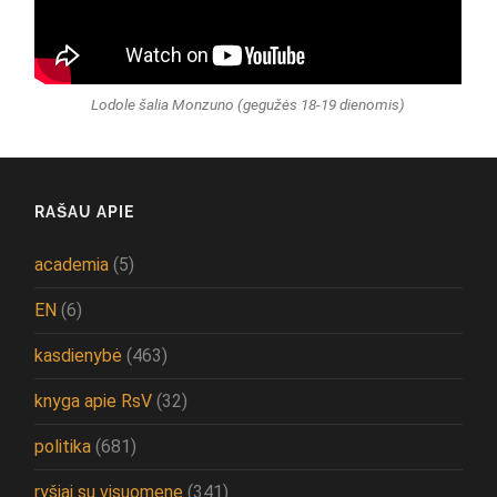
Lodole šalia Monzuno (gegužės 18-19 dienomis)
RAŠAU APIE
academia
(5)
EN
(6)
kasdienybė
(463)
knyga apie RsV
(32)
politika
(681)
ryšiai su visuomene
(341)