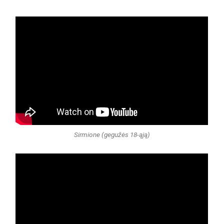
Sirmione (gegužės 18-ąją)