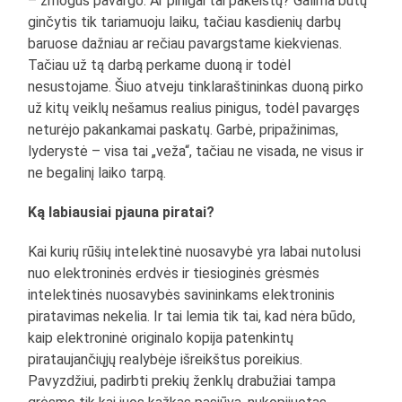
– žmogus pavargo. Ar pinigai tai pakeistų? Galima būtų
ginčytis tik tariamuoju laiku, tačiau kasdienių darbų
baruose dažniau ar rečiau pavargstame kiekvienas.
Tačiau už tą darbą perkame duoną ir todėl
nesustojame. Šiuo atveju tinklaraštininkas duoną pirko
už kitų veiklų nešamus realius pinigus, todėl pavargęs
neturėjo pakankamai paskatų. Garbė, pripažinimas,
lyderystė – visa tai „veža“, tačiau ne visada, ne visus ir
ne begalinį laiko tarpą.
Ką labiausiai pjauna piratai?
Kai kurių rūšių intelektinė nuosavybė yra labai nutolusi
nuo elektroninės erdvės ir tiesioginės grėsmės
intelektinės nuosavybės savininkams elektroninis
piratavimas nekelia. Ir tai lemia tik tai, kad nėra būdo,
kaip elektroninė originalo kopija patenkintų
pirataujančiųjų realybėje išreikštus poreikius.
Pavyzdžiui, padirbti prekių ženklų drabužiai tampa