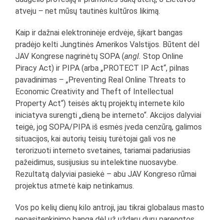
atveju – net mūsų tautinės kultūros likimą.
Kaip ir dažnai elektroninėje erdvėje, šįkart bangas
pradėjo kelti Jungtinės Amerikos Valstijos. Būtent dėl
JAV Kongrese nagrinėtų SOPA (
angl.
Stop Online
Piracy Act) ir PIPA (arba „PROTECT IP Act“, pilnas
pavadinimas – „Preventing Real Online Threats to
Economic Creativity and Theft of Intellectual
Property Act“) teisės aktų projektų internete kilo
iniciatyva surengti „dieną be interneto“. Akcijos dalyviai
teigė, jog SOPA/PIPA iš esmės įveda cenzūrą, galimos
situacijos, kai autorių teisių turėtojai gali vos ne
terorizuoti interneto svetaines, tariamai padariusias
pažeidimus, susijusius su intelektine nuosavybe.
Rezultatą dalyviai pasiekė – abu JAV Kongreso rūmai
projektus atmetė kaip netinkamus.
Vos po kelių dienų kilo antroji, jau tikrai globalaus masto
nepasitenkinimo banga dėl už uždarų durų parengtos