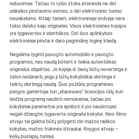
nebuvimas. Tačiau to ryšio stoka atsiranda ne dėl
unikalios piratavimo esmės, o dėl elektroninio turinio
neunikalumo. Kitaip tariant, elektroninėje erdvėje nėra
tokio dalyko kaip originalas. Visos elektroninės kopijos
yra lygiavertės ir identiškos. Dėl šios aplinkybės
elektroniniai piratai ir daro pagrindinę loginę klaidą.
Negalima lyginti pavogto automobilio ir pavogto
programos, nes naudą būtent ir teikia autentiškas
originalus objektas. Jo kopija iš tiesų būtų nevertinga ir
žalos nedaranti, jeigu ji būtų kokybiškai skirtinga ir
teiktų skirtingą naudą. Šiuo požiūriu programinės
įrangos gamintojai turi „shareware“ licencijos rūšį, kuri
leidžia programą naudoti nemokamai, tačiau jos
kokybiniai parametrai yra apriboti ir jos naudotojas
negali džiaugtis lygiaverte originalui kokybe. Kino filmo
atveju tai galima būtų prilyginti itin mažos raiškos
kokybei, mažos trukmės ištraukai. Knygos atveju –
kelių puslapių turiniui.