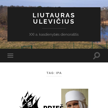
LIUTAURAS
ULEVIČIUS
XXI a. kasdienybės dienoraštis
Toggl
Toggle
search
mobile
field
menu
TAG:
IPA