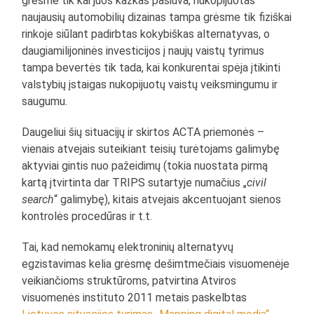
grėsme tik kai juos kažkas pasiūva, nukopijuotas
naujausių automobilių dizainas tampa grėsme tik fiziškai
rinkoje siūlant padirbtas kokybiškas alternatyvas, o
daugiamilijoninės investicijos į naujų vaistų tyrimus
tampa bevertės tik tada, kai konkurentai spėja įtikinti
valstybių įstaigas nukopijuotų vaistų veiksmingumu ir
saugumu.
Daugeliui šių situacijų ir skirtos ACTA priemonės –
vienais atvejais suteikiant teisių turėtojams galimybę
aktyviai gintis nuo pažeidimų (tokia nuostata pirmą
kartą įtvirtinta dar TRIPS sutartyje numačius „
civil
search
“ galimybę), kitais atvejais akcentuojant sienos
kontrolės procedūras ir t.t.
Tai, kad nemokamų elektroninių alternatyvų
egzistavimas kelia grėsmę dešimtmečiais visuomenėje
veikiančioms struktūroms, patvirtina Atviros
visuomenės instituto 2011 metais paskelbtas