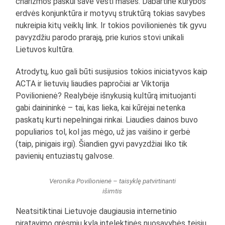
charizmos paskui save vesti mases. Dabartinė kūrybos
erdvės konjunktūra ir motyvų struktūrą tokias savybes
nukreipia kitų veiklų link. Ir tokios povilionienės tik gyvu
pavyzdžiu parodo prarają, prie kurios stovi unikali
Lietuvos kultūra.
Atrodytų, kuo gali būti susijusios tokios iniciatyvos kaip
ACTA ir lietuvių liaudies papročiai ar Viktorija
Povilionienė? Realybėje išnykusią kultūrą imituojanti
gabi dainininkė – tai, kas lieka, kai kūrėjai netenka
paskatų kurti nepelningai rinkai. Liaudies dainos buvo
populiarios tol, kol jas mėgo, už jas vaišino ir gerbė
(taip, pinigais irgi). Šiandien gyvi pavyzdžiai liko tik
pavienių entuziastų galvose.
Veronika Povilionienė – taisyklę patvirtinanti
išimtis
Neatsitiktinai Lietuvoje daugiausia internetinio
piratavimo grėsmių kyla intelektinės nuosavybės teisių