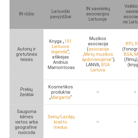
Veiklio
IN savininkų
Lietuviški
savin
IN rūšis
asociacijos
pavyzdžiai
asocia
Lietuvoje
ne Liet
Muzikos
Knyga „
101
asociacija
IFPI
,
R
Lietuvos
Autorių ir
(
asociacija
(fonog
legenda
“,
gretutinės
„Metų muzikos
BSA
,
M
atlikėjas
teisės
apdovanojimai“
),
(filmų)
Andrius
LANVA,
BSA
(kny
Mamontovas
Lietuva
Kosmetikos
Prekių
produktai
–
–
ženklai
„
Margarita
“
Saugoma
kilmės
Seinų/Lazdijų
vietos arba
krašto
–
–
geografinė
medus
nuoroda