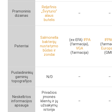
Reljefinis
Pramoninis
„Švyturio“
–
–
dizainas
alaus
butelis
Salmonella
(ex-EFA)
IFPA
IFP
bakterijų
(farmacija),
(farmac
Patentai
nustatymo
VGA
Europ
būdas ir
(farmacija)
(GM
zondai
Puslaidininkių
gaminių
N/D
–
–
topografijos
Privačios
Neskelbtos
įmonės
informacijos
klientų ir jų
–
–
apsauga
užsakymų
istorija