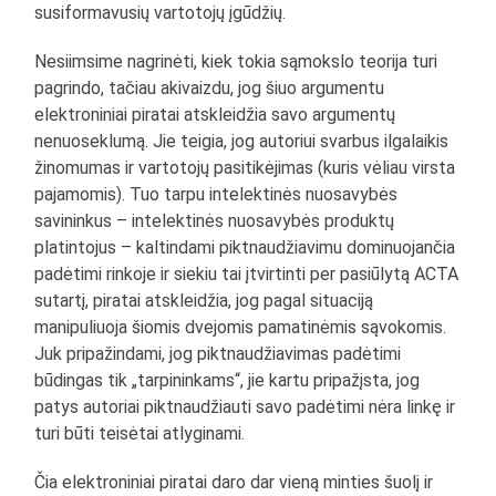
susiformavusių vartotojų įgūdžių.
Nesiimsime nagrinėti, kiek tokia sąmokslo teorija turi
pagrindo, tačiau akivaizdu, jog šiuo argumentu
elektroniniai piratai atskleidžia savo argumentų
nenuoseklumą. Jie teigia, jog autoriui svarbus ilgalaikis
žinomumas ir vartotojų pasitikėjimas (kuris vėliau virsta
pajamomis). Tuo tarpu intelektinės nuosavybės
savininkus – intelektinės nuosavybės produktų
platintojus – kaltindami piktnaudžiavimu dominuojančia
padėtimi rinkoje ir siekiu tai įtvirtinti per pasiūlytą ACTA
sutartį, piratai atskleidžia, jog pagal situaciją
manipuliuoja šiomis dvejomis pamatinėmis sąvokomis.
Juk pripažindami, jog piktnaudžiavimas padėtimi
būdingas tik „tarpininkams“, jie kartu pripažįsta, jog
patys autoriai piktnaudžiauti savo padėtimi nėra linkę ir
turi būti teisėtai atlyginami.
Čia elektroniniai piratai daro dar vieną minties šuolį ir