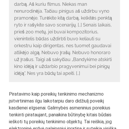
darbą. Aš kuriu filmus. Niekas man
nenurodinėja. Tačiau pinigus aš uždirbu vyno
pramonėje. Turėkite kitą darbą, kelkitės penktą
ryto ir rašykite savo scenarijų. [..] Senais laikais,
prieš 200 metų, jei buvai kompozitorius,
vienintelis būdas uždirbti buvo keliauti su
orkestru kaip dirigentas, nes tuomet gaudavai
atlikėjo algą. Nebuvo įrašų. Nebuvo honoraro
už įrašus. Taigi aš sakyčiau „Bandykime atskirti
kino idėją ir uždarbio pragyvenimui bei pinigų
idėją“. Nes yra būdų tai apeiti. [..]
Piratavimo kaip poreikių tenkinimo mechanizmo
įsitvirtinimas ilgu laikotarpiu daro didžiulį poveikį
kasdienei elgsenai. Galimybės asmeninius poreikius
tenkinti pirataujant, panaikina būtinybę kitais būdais
ieškoti tų poreikių tenkinimo objektų. Tai reiškia, jog
elektroninė erdvė palaipsniui įpratina ir suteikia visišką