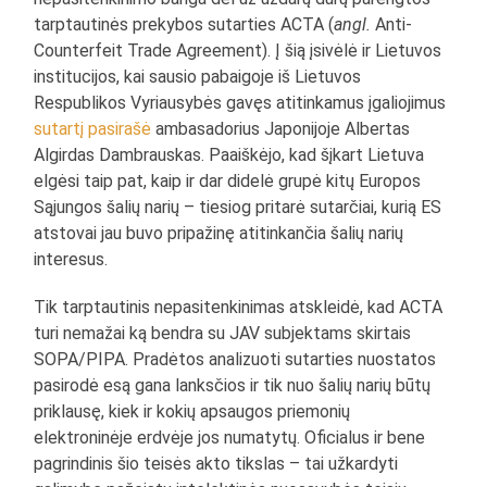
tarptautinės prekybos sutarties ACTA (
angl.
Anti-
Counterfeit Trade Agreement). Į šią įsivėlė ir Lietuvos
institucijos, kai sausio pabaigoje iš Lietuvos
Respublikos Vyriausybės gavęs atitinkamus įgaliojimus
sutartį pasirašė
ambasadorius Japonijoje Albertas
Algirdas Dambrauskas. Paaiškėjo, kad šįkart Lietuva
elgėsi taip pat, kaip ir dar didelė grupė kitų Europos
Sąjungos šalių narių – tiesiog pritarė sutarčiai, kurią ES
atstovai jau buvo pripažinę atitinkančia šalių narių
interesus.
Tik tarptautinis nepasitenkinimas atskleidė, kad ACTA
turi nemažai ką bendra su JAV subjektams skirtais
SOPA/PIPA. Pradėtos analizuoti sutarties nuostatos
pasirodė esą gana lanksčios ir tik nuo šalių narių būtų
priklausę, kiek ir kokių apsaugos priemonių
elektroninėje erdvėje jos numatytų. Oficialus ir bene
pagrindinis šio teisės akto tikslas – tai užkardyti