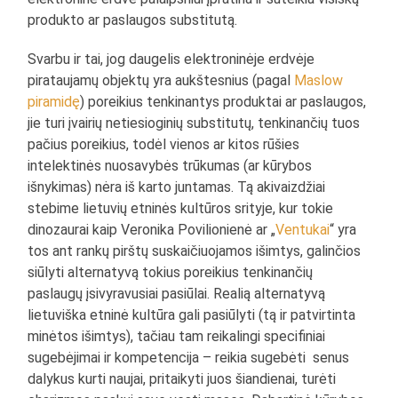
produkto ar paslaugos substitutą.
Svarbu ir tai, jog daugelis elektroninėje erdvėje
pirataujamų objektų yra aukštesnius (pagal
Maslow
piramidę
) poreikius tenkinantys produktai ar paslaugos,
jie turi įvairių netiesioginių substitutų, tenkinančių tuos
pačius poreikius, todėl vienos ar kitos rūšies
intelektinės nuosavybės trūkumas (ar kūrybos
išnykimas) nėra iš karto juntamas. Tą akivaizdžiai
stebime lietuvių etninės kultūros srityje, kur tokie
dinozaurai kaip Veronika Povilionienė ar „
Ventukai
“ yra
tos ant rankų pirštų suskaičiuojamos išimtys, galinčios
siūlyti alternatyvą tokius poreikius tenkinančių
paslaugų įsivyravusiai pasiūlai. Realią alternatyvą
lietuviška etninė kultūra gali pasiūlyti (tą ir patvirtinta
minėtos išimtys), tačiau tam reikalingi specifiniai
sugebėjimai ir kompetencija – reikia sugebėti senus
dalykus kurti naujai, pritaikyti juos šiandienai, turėti