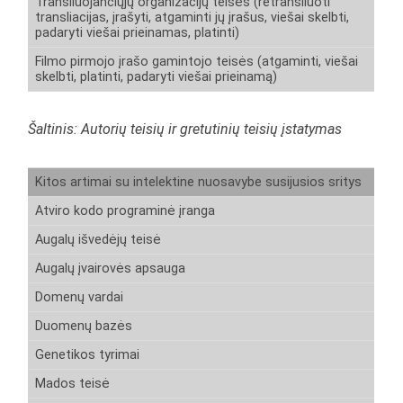
Transliuojančiųjų organizacijų teisės (retransliuoti
transliacijas, įrašyti, atgaminti jų įrašus, viešai skelbti,
padaryti viešai prieinamas, platinti)
Filmo pirmojo įrašo gamintojo teisės (atgaminti, viešai
skelbti, platinti, padaryti viešai prieinamą)
Šaltinis: Autorių teisių ir gretutinių teisių įstatymas
Kitos artimai su intelektine nuosavybe susijusios sritys
Atviro kodo programinė įranga
Augalų išvedėjų teisė
Augalų įvairovės apsauga
Domenų vardai
Duomenų bazės
Genetikos tyrimai
Mados teisė