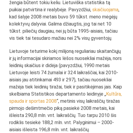
žengia būtent tokiu keliu. Lietuviška statistika tą
puikiai patvirtina ir realybėje. Pavyzdžiui,
skaičiuojama
,
kad šalyje 2008 metais buvo 59 tūkst. meno mėgėjų
kolektyvų dalyviai. Galima džiaugtis, jog tai net 10
tūkst. piliečių daugiau, nei jų būta 1995-aisiais, tačiau
vis tiek tai tesudaro mažiau nei 2% visų gyventojų.
Lietuvoje teturime kokį milijoną reguliariau skaitančiųjų
ir jų informacijai skiriamos lėšos nuosekliai mažėja, nors
leidinių skaičius ir didėja (pavyzdžiui, 1990 metais
Lietuvoje leisti 74 žurnalai ir 324 laikraščiai, kai 2010-
aisiais jau atitinkamai 493 ir 297), tačiau nuosekliai
mažėja tiek leidinių tiražai, tiek ir pasitikėjimas jais. Kaip
skelbiama Statistikos departamento leidinyje „
Kultūra,
spauda ir sportas 2008
“, metinis visų laikraščių tiražas
pirmojo dešimtmečio piką pasiekė 2008 metais, kai
išleista 290,8 mln. vnt. laikraščių. Tuo tarpu 2010 šis
rodiklis tesiekė 188,2 mln. vnt. Palyginimui – 2000-
aisiais išleista 196,8 mln. vnt. laikraščių.