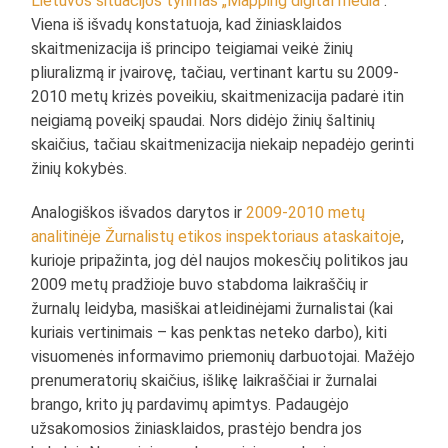
Lietuvos situacijos tyrimas „Mapping digital media“
.
Viena iš išvadų konstatuoja, kad žiniasklaidos
skaitmenizacija iš principo teigiamai veikė žinių
pliuralizmą ir įvairovę, tačiau, vertinant kartu su 2009-
2010 metų krizės poveikiu, skaitmenizacija padarė itin
neigiamą poveikį spaudai. Nors didėjo žinių šaltinių
skaičius, tačiau skaitmenizacija niekaip nepadėjo gerinti
žinių kokybės.
Analogiškos išvados darytos ir
2009-2010 metų
analitinėje Žurnalistų etikos inspektoriaus ataskaitoje
,
kurioje pripažinta, jog dėl naujos mokesčių politikos jau
2009 metų pradžioje buvo stabdoma laikraščių ir
žurnalų leidyba, masiškai atleidinėjami žurnalistai (kai
kuriais vertinimais – kas penktas neteko darbo), kiti
visuomenės informavimo priemonių darbuotojai. Mažėjo
prenumeratorių skaičius, išlikę laikraščiai ir žurnalai
brango, krito jų pardavimų apimtys. Padaugėjo
užsakomosios žiniasklaidos, prastėjo bendra jos