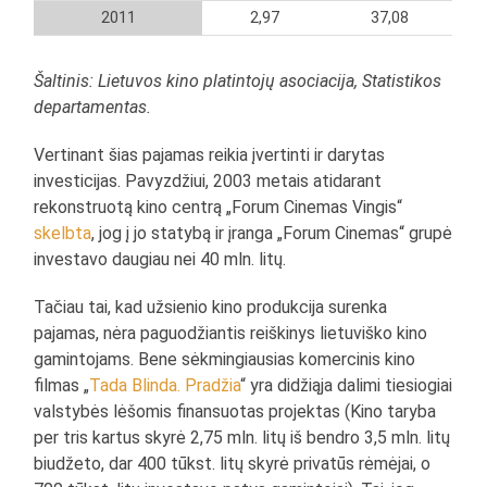
2011
2,97
37,08
Šaltinis: Lietuvos kino platintojų asociacija, Statistikos
departamentas.
Vertinant šias pajamas reikia įvertinti ir darytas
investicijas. Pavyzdžiui, 2003 metais atidarant
rekonstruotą kino centrą „Forum Cinemas Vingis“
skelbta
, jog į jo statybą ir įranga „Forum Cinemas“ grupė
investavo daugiau nei 40 mln. litų.
Tačiau tai, kad užsienio kino produkcija surenka
pajamas, nėra paguodžiantis reiškinys lietuviško kino
gamintojams. Bene sėkmingiausias komercinis kino
filmas „
Tada Blinda. Pradžia
“ yra didžiąja dalimi tiesiogiai
valstybės lėšomis finansuotas projektas (Kino taryba
per tris kartus skyrė 2,75 mln. litų iš bendro 3,5 mln. litų
biudžeto, dar 400 tūkst. litų skyrė privatūs rėmėjai, o