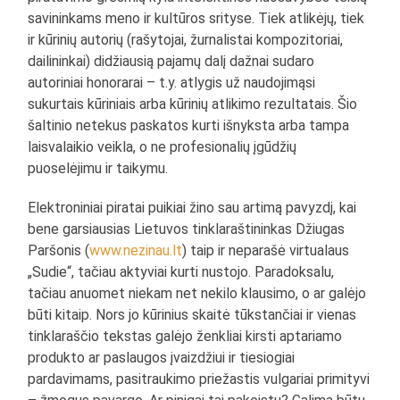
savininkams meno ir kultūros srityse. Tiek atlikėjų, tiek
ir kūrinių autorių (rašytojai, žurnalistai kompozitoriai,
dailininkai) didžiausią pajamų dalį dažnai sudaro
autoriniai honorarai – t.y. atlygis už naudojimąsi
sukurtais kūriniais arba kūrinių atlikimo rezultatais. Šio
šaltinio netekus paskatos kurti išnyksta arba tampa
laisvalaikio veikla, o ne profesionalių įgūdžių
puoselėjimu ir taikymu.
Elektroniniai piratai puikiai žino sau artimą pavyzdį, kai
bene garsiausias Lietuvos tinklaraštininkas Džiugas
Paršonis (
www.nezinau.lt
) taip ir neparašė virtualaus
„Sudie“, tačiau aktyviai kurti nustojo. Paradoksalu,
tačiau anuomet niekam net nekilo klausimo, o ar galėjo
būti kitaip. Nors jo kūrinius skaitė tūkstančiai ir vienas
tinklaraščio tekstas galėjo ženkliai kirsti aptariamo
produkto ar paslaugos įvaizdžiui ir tiesiogiai
pardavimams, pasitraukimo priežastis vulgariai primityvi