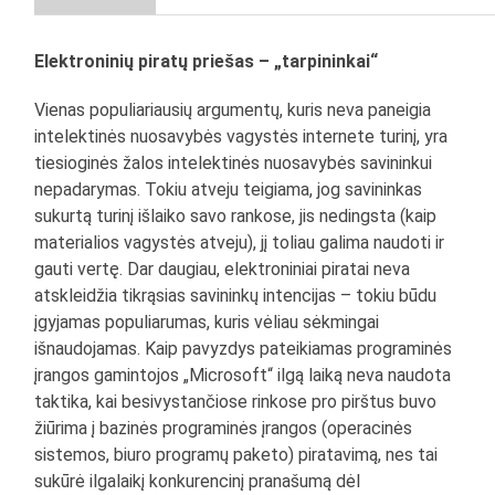
Elektroninių piratų priešas – „tarpininkai“
Vienas populiariausių argumentų, kuris neva paneigia
intelektinės nuosavybės vagystės internete turinį, yra
tiesioginės žalos intelektinės nuosavybės savininkui
nepadarymas. Tokiu atveju teigiama, jog savininkas
sukurtą turinį išlaiko savo rankose, jis nedingsta (kaip
materialios vagystės atveju), jį toliau galima naudoti ir
gauti vertę. Dar daugiau, elektroniniai piratai neva
atskleidžia tikrąsias savininkų intencijas – tokiu būdu
įgyjamas populiarumas, kuris vėliau sėkmingai
išnaudojamas. Kaip pavyzdys pateikiamas programinės
įrangos gamintojos „Microsoft“ ilgą laiką neva naudota
taktika, kai besivystančiose rinkose pro pirštus buvo
žiūrima į bazinės programinės įrangos (operacinės
sistemos, biuro programų paketo) piratavimą, nes tai
sukūrė ilgalaikį konkurencinį pranašumą dėl