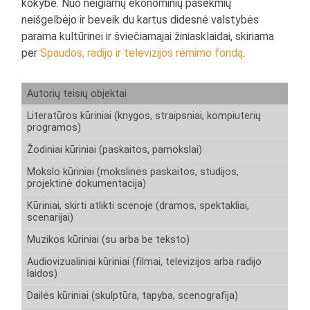
kokybė. Nuo neigiamų ekonominių pasekmių
neišgelbėjo ir beveik du kartus didesnė valstybės
parama kultūrinei ir šviečiamajai žiniasklaidai, skiriama
per
Spaudos, radijo ir televizijos rėmimo fondą
.
Autorių teisių objektai
Literatūros kūriniai (knygos, straipsniai, kompiuterių
programos)
Žodiniai kūriniai (paskaitos, pamokslai)
Mokslo kūriniai (mokslinės paskaitos, studijos,
projektinė dokumentacija)
Kūriniai, skirti atlikti scenoje (dramos, spektakliai,
scenarijai)
Muzikos kūriniai (su arba be teksto)
Audiovizualiniai kūriniai (filmai, televizijos arba radijo
laidos)
Dailės kūriniai (skulptūra, tapyba, scenografija)