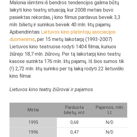
Malonia išimtimi iš bendros tendencijos galima būtų
laikyti kino teatrų situaciją, kur 2008 metais buvo
pasiektas rekordas, į kino filmus pardavus beveik 3,3
mln. bilietų ir surinkus beveik 40 mln. litų pajamų.
Apibendrintais
Lietuvos kino platintojų asociacijos
duomenimis
, per 15 metų laikotarpį (1993-2007)
Lietuvos kino teatruose rodyti 1404 filmai, kuriuos
žiūrėjo 18,7 mln. žiūrovų. Per tą laikotarpį kino teatrų
kasose surinkta 176 mln. litų pajamų. Iš šios sumos tik
(!) 2,72 mln. litų surinko per tą laiką rodyti 22 lietuviški
kino filmai.
Lietuvos kino teatrų žiūrovai ir pajamos
Parduota
Pajamos, mln.
Metai
bilietų, vnt.
Lt
1995
0,68
N/D
1996
0,47
N/D