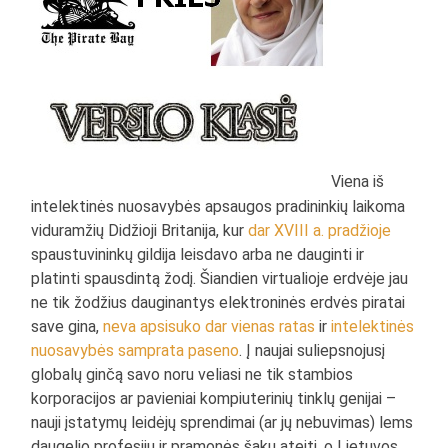
Viena iš
intelektinės nuosavybės apsaugos pradininkių laikoma
viduramžių Didžioji Britanija, kur
dar XVIII a. pradžioje
spaustuvininkų gildija leisdavo arba ne dauginti ir
platinti spausdintą žodį. Šiandien virtualioje erdvėje jau
ne tik žodžius dauginantys elektroninės erdvės piratai
save gina,
neva apsisuko dar vienas ratas
ir
intelektinės
nuosavybės samprata paseno
. Į naujai suliepsnojusį
globalų ginčą savo noru veliasi ne tik stambios
korporacijos ar pavieniai kompiuterinių tinklų genijai –
nauji įstatymų leidėjų sprendimai (ar jų nebuvimas) lems
daugelio profesijų ir pramonės šakų ateitį, o Lietuvos