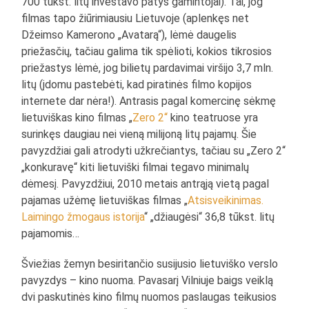
700 tūkst. litų investavo patys gamintojai). Tai, jog
filmas tapo žiūrimiausiu Lietuvoje (aplenkęs net
Džeimso Kamerono „Avatarą“), lėmė daugelis
priežasčių, tačiau galima tik spėlioti, kokios tikrosios
priežastys lėmė, jog bilietų pardavimai viršijo 3,7 mln.
litų (įdomu pastebėti, kad piratinės filmo kopijos
internete dar nėra!). Antrasis pagal komercinę sėkmę
lietuviškas kino filmas „
Zero 2“
kino teatruose yra
surinkęs daugiau nei vieną milijoną litų pajamų. Šie
pavyzdžiai gali atrodyti užkrečiantys, tačiau su „Zero 2“
„konkuravę“ kiti lietuviški filmai tegavo minimalų
dėmesį. Pavyzdžiui, 2010 metais antrąją vietą pagal
pajamas užėmę lietuviškas filmas „
Atsisveikinimas.
Laimingo žmogaus istorija
“ „džiaugėsi“ 36,8 tūkst. litų
pajamomis…
Šviežias žemyn besiritančio susijusio lietuviško verslo
pavyzdys – kino nuoma. Pavasarį Vilniuje baigs veiklą
dvi paskutinės kino filmų nuomos paslaugas teikusios