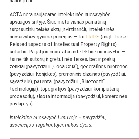
naudojimui.
ACTA nėra naujadaras intelektinės nuosavybės
apsaugos srityje. Šiuo metu vienas pamatinių
tarptautinių teisės aktų, įtvirtinančių intelektinės
nuosavybės gynimo principus – tai
TRIPS
(angl. Trade-
Related aspects of Intellectual Property Rights)
sutartis. Pagal jos nuostatas intelektinė nuosavybė –
tai ne tik autorių ir gretutinės teisės, bet ir prekių
ženklai (pavyzdžiui, „Coca Cola“), geografinės nuorodos
(pavyzdžiui, Konjakas), pramoninis dizainas (pavyzdžiui,
sąvaržėlė), patentai (pavyzdžiui, „Bluetooth“
technologija), topografijos (pavyzdžiui, kompiuterių
procesorių), slapta informacija (pavyzdžiui, komercinės
paslaptys).
Intelektinė nuosavybė Lietuvoje – pavyzdžiai,
asociacijos, reguliuotojai, rinkos dydis.