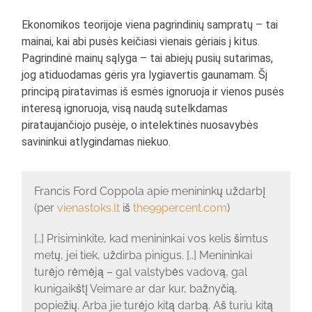
Ekonomikos teorijoje viena pagrindinių sampratų – tai
mainai, kai abi pusės keičiasi vienais gėriais į kitus.
Pagrindinė mainų sąlyga – tai abiejų pusių sutarimas,
jog atiduodamas gėris yra lygiavertis gaunamam. Šį
principą piratavimas iš esmės ignoruoja ir vienos pusės
interesą ignoruoja, visą naudą sutelkdamas
pirataujančiojo pusėje, o intelektinės nuosavybės
savininkui atlygindamas niekuo.
Francis Ford Coppola apie menininkų uždarbį
(per
vienastoks.lt
iš
the99percent.com
)
[..] Prisiminkite, kad menininkai vos kelis šimtus
metų, jei tiek, uždirba pinigus. [..] Menininkai
turėjo rėmėją – gal valstybės vadovą, gal
kunigaikštį Veimare ar dar kur, bažnyčią,
popiežių. Arba jie turėjo kitą darbą. Aš turiu kitą