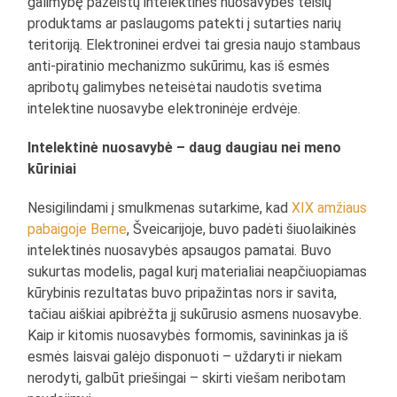
galimybę pažeistų intelektinės nuosavybės teisių
produktams ar paslaugoms patekti į sutarties narių
teritoriją. Elektroninei erdvei tai gresia naujo stambaus
anti-piratinio mechanizmo sukūrimu, kas iš esmės
apribotų galimybes neteisėtai naudotis svetima
intelektine nuosavybe elektroninėje erdvėje.
Intelektinė nuosavybė – daug daugiau nei meno
kūriniai
Nesigilindami į smulkmenas sutarkime, kad
XIX amžiaus
pabaigoje Berne
, Šveicarijoje, buvo padėti šiuolaikinės
intelektinės nuosavybės apsaugos pamatai. Buvo
sukurtas modelis, pagal kurį materialiai neapčiuopiamas
kūrybinis rezultatas buvo pripažintas nors ir savita,
tačiau aiškiai apibrėžta jį sukūrusio asmens nuosavybe.
Kaip ir kitomis nuosavybės formomis, savininkas ja iš
esmės laisvai galėjo disponuoti – uždaryti ir niekam
nerodyti, galbūt priešingai – skirti viešam neribotam