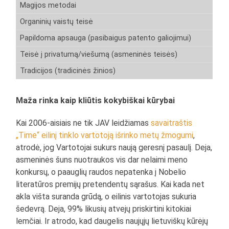
Magijos metodai
Organinių vaistų teisė
Papildoma apsauga (pasibaigus patento galiojimui)
Teisė į privatumą/viešumą (asmeninės teisės)
Tradicijos (tradicinės žinios)
Maža rinka kaip kliūtis kokybiškai kūrybai
Kai 2006-aisiais ne tik JAV leidžiamas
savaitraštis
„Time“ eilinį tinklo vartotoją išrinko metų žmogumi
,
atrodė, jog Vartotojai sukurs naują geresnį pasaulį. Deja,
asmeninės šuns nuotraukos vis dar nelaimi meno
konkursų, o paauglių raudos nepatenka į Nobelio
literatūros premijų pretendentų sąrašus. Kai kada net
akla višta suranda grūdą, o eilinis vartotojas sukuria
šedevrą. Deja, 99% likusių atvejų priskirtini kitokiai
lemčiai. Ir atrodo, kad daugelis naujųjų lietuviškų kūrėjų