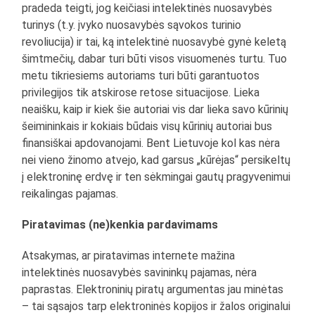
pradeda teigti, jog keičiasi intelektinės nuosavybės
turinys (t.y. įvyko nuosavybės sąvokos turinio
revoliucija) ir tai, ką intelektinė nuosavybė gynė keletą
šimtmečių, dabar turi būti visos visuomenės turtu. Tuo
metu tikriesiems autoriams turi būti garantuotos
privilegijos tik atskirose retose situacijose. Lieka
neaišku, kaip ir kiek šie autoriai vis dar lieka savo kūrinių
šeimininkais ir kokiais būdais visų kūrinių autoriai bus
finansiškai apdovanojami. Bent Lietuvoje kol kas nėra
nei vieno žinomo atvejo, kad garsus „kūrėjas“ persikeltų
į elektroninę erdvę ir ten sėkmingai gautų pragyvenimui
reikalingas pajamas.
Piratavimas (ne)kenkia pardavimams
Atsakymas, ar piratavimas internete mažina
intelektinės nuosavybės savininkų pajamas, nėra
paprastas. Elektroninių piratų argumentas jau minėtas
– tai sąsajos tarp elektroninės kopijos ir žalos originalui