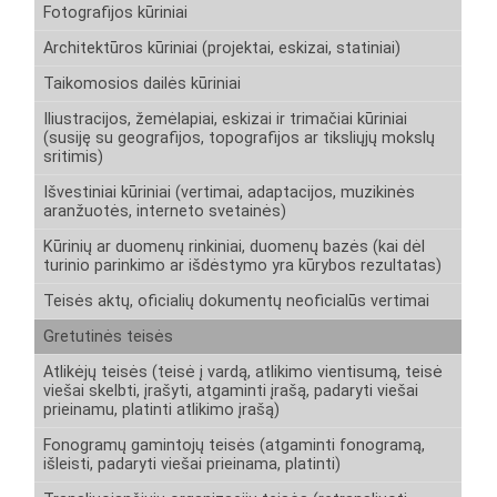
Fotografijos kūriniai
Architektūros kūriniai (projektai, eskizai, statiniai)
Taikomosios dailės kūriniai
Iliustracijos, žemėlapiai, eskizai ir trimačiai kūriniai
(susiję su geografijos, topografijos ar tiksliųjų mokslų
sritimis)
Išvestiniai kūriniai (vertimai, adaptacijos, muzikinės
aranžuotės, interneto svetainės)
Kūrinių ar duomenų rinkiniai, duomenų bazės (kai dėl
turinio parinkimo ar išdėstymo yra kūrybos rezultatas)
Teisės aktų, oficialių dokumentų neoficialūs vertimai
Gretutinės teisės
Atlikėjų teisės (teisė į vardą, atlikimo vientisumą, teisė
viešai skelbti, įrašyti, atgaminti įrašą, padaryti viešai
prieinamu, platinti atlikimo įrašą)
Fonogramų gamintojų teisės (atgaminti fonogramą,
išleisti, padaryti viešai prieinama, platinti)