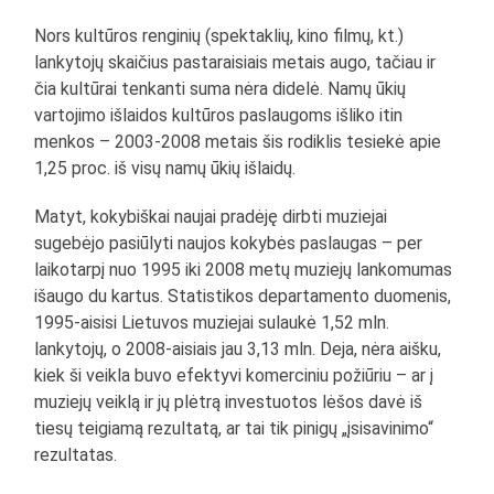
Nors kultūros renginių (spektaklių, kino filmų, kt.)
lankytojų skaičius pastaraisiais metais augo, tačiau ir
čia kultūrai tenkanti suma nėra didelė. Namų ūkių
vartojimo išlaidos kultūros paslaugoms išliko itin
menkos – 2003-2008 metais šis rodiklis tesiekė apie
1,25 proc. iš visų namų ūkių išlaidų.
Matyt, kokybiškai naujai pradėję dirbti muziejai
sugebėjo pasiūlyti naujos kokybės paslaugas – per
laikotarpį nuo 1995 iki 2008 metų muziejų lankomumas
išaugo du kartus. Statistikos departamento duomenis,
1995-aisisi Lietuvos muziejai sulaukė 1,52 mln.
lankytojų, o 2008-aisiais jau 3,13 mln. Deja, nėra aišku,
kiek ši veikla buvo efektyvi komerciniu požiūriu – ar į
muziejų veiklą ir jų plėtrą investuotos lėšos davė iš
tiesų teigiamą rezultatą, ar tai tik pinigų „įsisavinimo“
rezultatas.