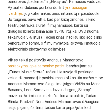
bendrovės „Laukimas“ ir „Eliksyras“. Pirmosios vadovas
Vytautas Gubinas portalui delfi.lt
yra tiesiogiai
įvardinęs
, jog kelia rankas prieš internetą ir pasiduoda.
Jo teigimu, buvo viltis, kad per krizę žmonės iš kino
teatrų patrauks žiūrėti filmų namuose, kartu su
draugais (bilieto kaina apie 15-18 litų, kai DVD nuoma
tekainuoja 5-6 litus). Tačiau kinas ir toliau liko socialinio
bendravimo forma, o filmų mylėtojai aktyviai išnaudoja
elektroninio piratavimo galimybes.
Viltes teikti pozityvūs Andriaus Mamontovo
pasisakymai apie asmeninę patirtį
bendraujant su
„iTunes Music Store“, tačiau Lietuvoje ši paslauga
veikia tik pusmetį ir pasirinkimas kol kas itin mažas – be
Andriaus Mamontovo čia galima įsigyti Vidžio su Mario
Basanov, Leon Somov su Jazzu, Jurgos, „Skamp“
muzikos. Artimiausiu metu čia turi atsirasti ir „Tadas
Blinda. Pradžia“. Nors Andrius Mamontovas džiaugiasi
nauju pajamų šaltiniu, tačiau kartu pripažįsta, kad