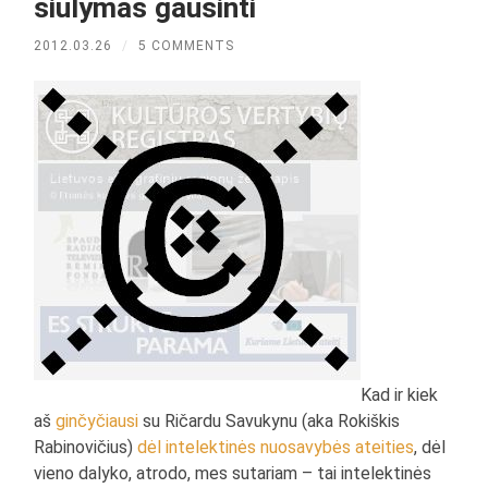
siūlymas gausinti
2012.03.26
/
5 COMMENTS
Kad ir kiek
aš
ginčyčiausi
su Ričardu Savukynu (aka Rokiškis
Rabinovičius)
dėl intelektinės nuosavybės ateities
, dėl
vieno dalyko, atrodo, mes sutariam – tai intelektinės