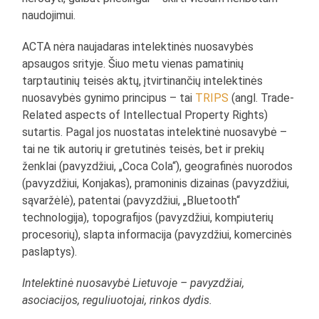
naudojimui.
ACTA nėra naujadaras intelektinės nuosavybės
apsaugos srityje. Šiuo metu vienas pamatinių
tarptautinių teisės aktų, įtvirtinančių intelektinės
nuosavybės gynimo principus – tai
TRIPS
(angl. Trade-
Related aspects of Intellectual Property Rights)
sutartis. Pagal jos nuostatas intelektinė nuosavybė –
tai ne tik autorių ir gretutinės teisės, bet ir prekių
ženklai (pavyzdžiui, „Coca Cola“), geografinės nuorodos
(pavyzdžiui, Konjakas), pramoninis dizainas (pavyzdžiui,
sąvaržėlė), patentai (pavyzdžiui, „Bluetooth“
technologija), topografijos (pavyzdžiui, kompiuterių
procesorių), slapta informacija (pavyzdžiui, komercinės
paslaptys).
Intelektinė nuosavybė Lietuvoje – pavyzdžiai,
asociacijos, reguliuotojai, rinkos dydis.