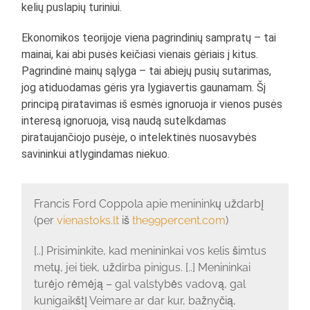
kelių puslapių turiniui.
Ekonomikos teorijoje viena pagrindinių sampratų – tai
mainai, kai abi pusės keičiasi vienais gėriais į kitus.
Pagrindinė mainų sąlyga – tai abiejų pusių sutarimas,
jog atiduodamas gėris yra lygiavertis gaunamam. Šį
principą piratavimas iš esmės ignoruoja ir vienos pusės
interesą ignoruoja, visą naudą sutelkdamas
pirataujančiojo pusėje, o intelektinės nuosavybės
savininkui atlygindamas niekuo.
Francis Ford Coppola apie menininkų uždarbį
(per
vienastoks.lt
iš
the99percent.com
)
[..] Prisiminkite, kad menininkai vos kelis šimtus
metų, jei tiek, uždirba pinigus. [..] Menininkai
turėjo rėmėją – gal valstybės vadovą, gal
kunigaikštį Veimare ar dar kur, bažnyčią,