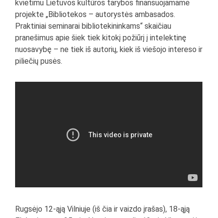
kvietimu Lietuvos kultūros tarybos finansuojamame
projekte „Bibliotekos – autorystės ambasados.
Praktiniai seminarai bibliotekininkams“ skaičiau
pranešimus apie šiek tiek kitokį požiūrį į intelektinę
nuosavybę – ne tiek iš autorių, kiek iš viešojo intereso ir
piliečių pusės.
Rugsėjo 12-ąją Vilniuje (iš čia ir vaizdo įrašas), 18-ąją