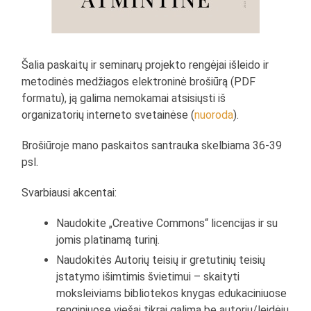
Šalia paskaitų ir seminarų projekto rengėjai išleido ir
metodinės medžiagos elektroninė brošiūrą (PDF
formatu), ją galima nemokamai atsisiųsti iš
organizatorių interneto svetainėse (
nuoroda
).
Brošiūroje mano paskaitos santrauka skelbiama 36-39
psl.
Svarbiausi akcentai:
Naudokite „Creative Commons“ licencijas ir su
jomis platinamą turinį.
Naudokitės Autorių teisių ir gretutinių teisių
įstatymo išimtimis švietimui – skaityti
moksleiviams bibliotekos knygas edukaciniuose
renginiuose viešai tikrai galima be autorių/leidėjų