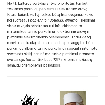
Ne tik kultūros vertybių srityje prioritetas turi būti
teikiamas paslaugų perkėlimui į elektroninę erdvę.
Kitaip tariant, vietoj to, kad būtų finansuojamas kokio
nors „
gražaus popierinio nuotraukų albumo
“ išleidimas,
visais atvejais prioritetas turi būti skiriamas to
materialaus turinio perkėlimui į elektroninę erdvę ir
platinimui elektroninėmis priemonėmis. Todėl vietoj
minėto nuotraukų albumo spaudos paslaugų turi būti
perkamos albumo turinio perkėlimo į specialią interneto
svetainės skiltį, paruošimo turinio platinimui interneto
svetainėje,
torrent
tinkluose
P2P ir kitomis mažiausių
sąnaudų priemonėmis paslaugos.