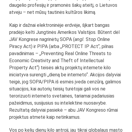
daugelio profesijų ir pramonės šakų ateitį, o Lietuvos
atveju – net mūsų tautinės kultūros likimą.
Kaip ir dažnai elektroninėje erdvėje, šįkart bangas
pradėjo kelti Jungtinės Amerikos Valstijos. Būtent dėl
JAV Kongrese nagrinėtų SOPA (
angl.
Stop Online
Piracy Act) ir PIPA (arba „PROTECT IP Act“, pilnas
pavadinimas – „Preventing Real Online Threats to
Economic Creativity and Theft of Intellectual
Property Act“) teisės aktų projektų internete kilo
iniciatyva surengti „dieną be interneto“. Akcijos dalyviai
teigė, jog SOPA/PIPA iš esmės įveda cenzūrą, galimos
situacijos, kai autorių teisių turėtojai gali vos ne
terorizuoti interneto svetaines, tariamai padariusias
pažeidimus, susijusius su intelektine nuosavybe.
Rezultatą dalyviai pasiekė – abu JAV Kongreso rūmai
projektus atmetė kaip netinkamus.
Vos po kelių dienų kilo antroji, jau tikrai globalaus masto