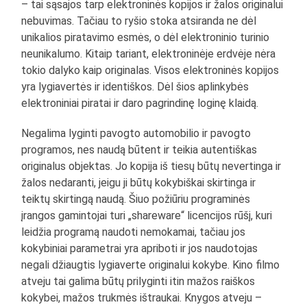
– tai sąsajos tarp elektroninės kopijos ir žalos originalui
nebuvimas. Tačiau to ryšio stoka atsiranda ne dėl
unikalios piratavimo esmės, o dėl elektroninio turinio
neunikalumo. Kitaip tariant, elektroninėje erdvėje nėra
tokio dalyko kaip originalas. Visos elektroninės kopijos
yra lygiavertės ir identiškos. Dėl šios aplinkybės
elektroniniai piratai ir daro pagrindinę loginę klaidą.
Negalima lyginti pavogto automobilio ir pavogto
programos, nes naudą būtent ir teikia autentiškas
originalus objektas. Jo kopija iš tiesų būtų nevertinga ir
žalos nedaranti, jeigu ji būtų kokybiškai skirtinga ir
teiktų skirtingą naudą. Šiuo požiūriu programinės
įrangos gamintojai turi „shareware“ licencijos rūšį, kuri
leidžia programą naudoti nemokamai, tačiau jos
kokybiniai parametrai yra apriboti ir jos naudotojas
negali džiaugtis lygiaverte originalui kokybe. Kino filmo
atveju tai galima būtų prilyginti itin mažos raiškos
kokybei, mažos trukmės ištraukai. Knygos atveju –