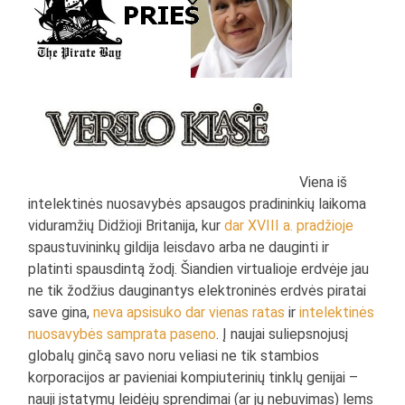
Viena iš
intelektinės nuosavybės apsaugos pradininkių laikoma
viduramžių Didžioji Britanija, kur
dar XVIII a. pradžioje
spaustuvininkų gildija leisdavo arba ne dauginti ir
platinti spausdintą žodį. Šiandien virtualioje erdvėje jau
ne tik žodžius dauginantys elektroninės erdvės piratai
save gina,
neva apsisuko dar vienas ratas
ir
intelektinės
nuosavybės samprata paseno
. Į naujai suliepsnojusį
globalų ginčą savo noru veliasi ne tik stambios
korporacijos ar pavieniai kompiuterinių tinklų genijai –
nauji įstatymų leidėjų sprendimai (ar jų nebuvimas) lems