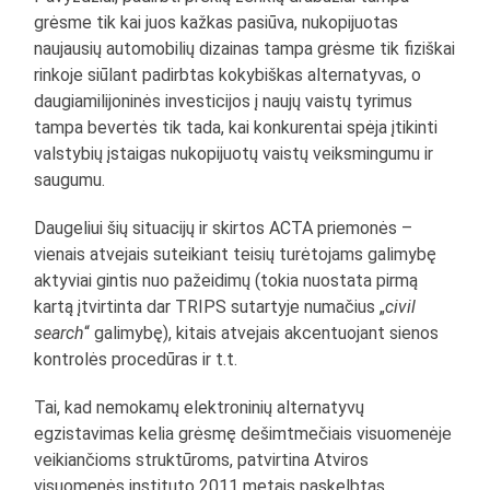
grėsme tik kai juos kažkas pasiūva, nukopijuotas
naujausių automobilių dizainas tampa grėsme tik fiziškai
rinkoje siūlant padirbtas kokybiškas alternatyvas, o
daugiamilijoninės investicijos į naujų vaistų tyrimus
tampa bevertės tik tada, kai konkurentai spėja įtikinti
valstybių įstaigas nukopijuotų vaistų veiksmingumu ir
saugumu.
Daugeliui šių situacijų ir skirtos ACTA priemonės –
vienais atvejais suteikiant teisių turėtojams galimybę
aktyviai gintis nuo pažeidimų (tokia nuostata pirmą
kartą įtvirtinta dar TRIPS sutartyje numačius „
civil
search
“ galimybę), kitais atvejais akcentuojant sienos
kontrolės procedūras ir t.t.
Tai, kad nemokamų elektroninių alternatyvų
egzistavimas kelia grėsmę dešimtmečiais visuomenėje
veikiančioms struktūroms, patvirtina Atviros
visuomenės instituto 2011 metais paskelbtas