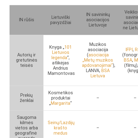
Veiklio
IN savininkų
Lietuviški
savin
IN rūšis
asociacijos
pavyzdžiai
asocia
Lietuvoje
ne Liet
Muzikos
Knyga „
101
asociacija
IFPI
,
R
Lietuvos
Autorių ir
(
asociacija
(fonog
legenda
“,
gretutinės
„Metų muzikos
BSA
,
M
atlikėjas
teisės
apdovanojimai“
),
(filmų)
Andrius
LANVA,
BSA
(kny
Mamontovas
Lietuva
Kosmetikos
Prekių
produktai
–
–
ženklai
„
Margarita
“
Saugoma
kilmės
Seinų/Lazdijų
vietos arba
krašto
–
–
geografinė
medus