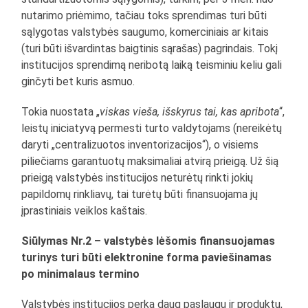
nutarimo priėmimo, tačiau toks sprendimas turi būti
sąlygotas valstybės saugumo, komerciniais ar kitais
(turi būti išvardintas baigtinis sąrašas) pagrindais. Tokį
institucijos sprendimą neribotą laiką teisminiu keliu gali
ginčyti bet kuris asmuo.
Tokia nuostata „
viskas vieša, išskyrus tai, kas apribota
“,
leistų iniciatyvą permesti turto valdytojams (nereikėtų
daryti „centralizuotos inventorizacijos“), o visiems
piliečiams garantuotų maksimaliai atvirą prieigą. Už šią
prieigą valstybės institucijos neturėtų rinkti jokių
papildomų rinkliavų, tai turėtų būti finansuojama jų
įprastiniais veiklos kaštais.
Siūlymas Nr.2 – valstybės lėšomis finansuojamas
turinys turi būti elektronine forma paviešinamas
po minimalaus termino
Valstybės institucijos perka daug paslaugų ir produktų,