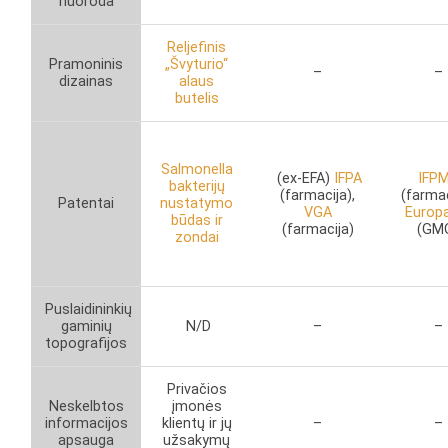
nuoroda
Reljefinis
Pramoninis
„Švyturio“
–
–
dizainas
alaus
butelis
Salmonella
(ex-EFA)
IFPA
IFP
bakterijų
(farmacija),
(farmac
Patentai
nustatymo
VGA
Europ
būdas ir
(farmacija)
(GM
zondai
Puslaidininkių
gaminių
N/D
–
–
topografijos
Privačios
Neskelbtos
įmonės
informacijos
klientų ir jų
–
–
apsauga
užsakymų