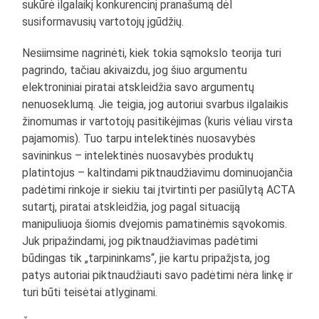
sukūrė ilgalaikį konkurencinį pranašumą dėl
susiformavusių vartotojų įgūdžių.
Nesiimsime nagrinėti, kiek tokia sąmokslo teorija turi
pagrindo, tačiau akivaizdu, jog šiuo argumentu
elektroniniai piratai atskleidžia savo argumentų
nenuoseklumą. Jie teigia, jog autoriui svarbus ilgalaikis
žinomumas ir vartotojų pasitikėjimas (kuris vėliau virsta
pajamomis). Tuo tarpu intelektinės nuosavybės
savininkus – intelektinės nuosavybės produktų
platintojus – kaltindami piktnaudžiavimu dominuojančia
padėtimi rinkoje ir siekiu tai įtvirtinti per pasiūlytą ACTA
sutartį, piratai atskleidžia, jog pagal situaciją
manipuliuoja šiomis dvejomis pamatinėmis sąvokomis.
Juk pripažindami, jog piktnaudžiavimas padėtimi
būdingas tik „tarpininkams“, jie kartu pripažįsta, jog
patys autoriai piktnaudžiauti savo padėtimi nėra linkę ir
turi būti teisėtai atlyginami.