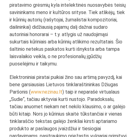
piratavimo grėsmių kyla intelektinės nuosavybės teisių
savininkams meno ir kultūros srityse. Tiek atlikėjų, tiek
ir kūrinių autorių (rašytojai, žurnalistai kompozitoriai,
dailininkai) didžiausią pajamų dalį dažnai sudaro
autoriniai honorarai – t.y. atlygis už naudojimąsi
sukurtais kūriniais arba kūrinių atlikimo rezultatais. Šio
šaltinio netekus paskatos kurti išnyksta arba tampa
laisvalaikio veikla, o ne profesionalių įgūdžių
puoselėjimu ir taikymu.
Elektroniniai piratai puikiai žino sau artimą pavyzdį, kai
bene garsiausias Lietuvos tinklaraštininkas Džiugas
Paršonis (
www.nezinau.lt
) taip ir neparašė virtualaus
„Sudie“, tačiau aktyviai kurti nustojo. Paradoksalu,
tačiau anuomet niekam net nekilo klausimo, o ar galėjo
būti kitaip. Nors jo kūrinius skaitė tūkstančiai ir vienas
tinklaraščio tekstas galėjo ženkliai kirsti aptariamo
produkto ar paslaugos įvaizdžiui ir tiesiogiai
pardavimams, pasitraukimo priežastis vulgariai primityvi