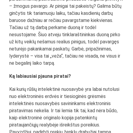
– žmogus pavargo. Ar pinigai tai pakeistų? Galima būtų
ginčytis tik tariamuoju laiku, tačiau kasdienių darbų
baruose dažniau ar rečiau pavargstame kiekvienas.
Tačiau už tą darbą perkame duoną ir todėl
nesustojame. Šiuo atveju tinklaraštininkas duoną pirko
už kitų veiklų nešamus realius pinigus, todėl pavargęs
neturėjo pakankamai paskatų. Garbė, pripažinimas,
lyderystė – visa tai „veža“, tačiau ne visada, ne visus ir
ne begalinį laiko tarpą.
Ką labiausiai pjauna piratai?
Kai kurių rūšių intelektinė nuosavybė yra labai nutolusi
nuo elektroninės erdvės ir tiesioginės grėsmės
intelektinės nuosavybės savininkams elektroninis
piratavimas nekelia. Ir tai lemia tik tai, kad nėra būdo,
kaip elektroninė originalo kopija patenkintų
pirataujančiųjų realybėje išreikštus poreikius.
Pavyzdžiui, padirbti prekių ženklų drabužiai tampa