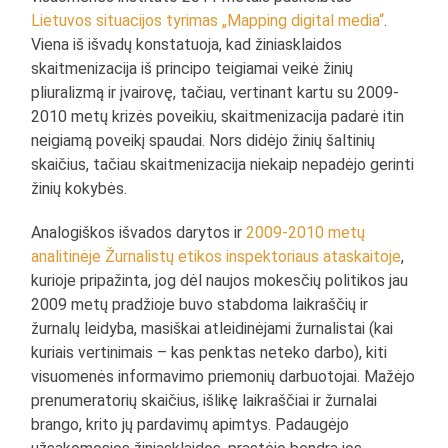
Lietuvos situacijos tyrimas „Mapping digital media“
.
Viena iš išvadų konstatuoja, kad žiniasklaidos
skaitmenizacija iš principo teigiamai veikė žinių
pliuralizmą ir įvairovę, tačiau, vertinant kartu su 2009-
2010 metų krizės poveikiu, skaitmenizacija padarė itin
neigiamą poveikį spaudai. Nors didėjo žinių šaltinių
skaičius, tačiau skaitmenizacija niekaip nepadėjo gerinti
žinių kokybės.
Analogiškos išvados darytos ir
2009-2010 metų
analitinėje Žurnalistų etikos inspektoriaus ataskaitoje
,
kurioje pripažinta, jog dėl naujos mokesčių politikos jau
2009 metų pradžioje buvo stabdoma laikraščių ir
žurnalų leidyba, masiškai atleidinėjami žurnalistai (kai
kuriais vertinimais – kas penktas neteko darbo), kiti
visuomenės informavimo priemonių darbuotojai. Mažėjo
prenumeratorių skaičius, išlikę laikraščiai ir žurnalai
brango, krito jų pardavimų apimtys. Padaugėjo