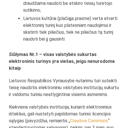
draudžiama naudoti be atskiro teisių turėtojo
sutikimo;
Lietuvos kultūrai (plačiąja prasme) verta atverti
elektroninį turinį kuo platesniam naudojimui ir
skatinti tiek piliečius, tiek ne piliečius tą turinį
naudoti bei jį gausinti.
Siūlymas Nr.1 – visas valstybės sukurtas
elektroninis turinys
yra viešas, jeigu nenurodoma
kitaip
Lietuvos Respublikos Vyriausybė nutarimu turi suteikti
teisę naudotis elektroniniu valstybės institucijų sukurtu
ir valdomu turiniu neatlygintinai visiems asmenims.
Kiekviena valstybės institucija, kurianti elektroninius
išteklius, gali nustatyti papildomas turinio licencijos
sąlygas (pavyzdžiui, remiantis „
Creative Commons
“
standartizuotomis sąlygomis), tarkim, per 3 mėn. nuo