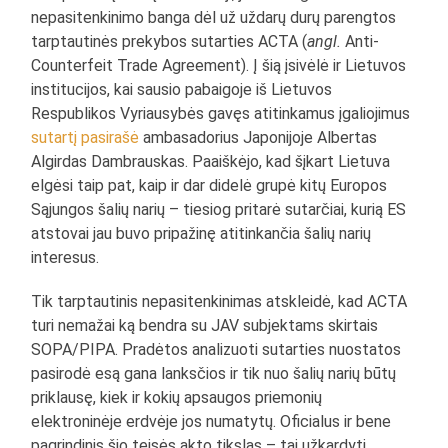
nepasitenkinimo banga dėl už uždarų durų parengtos
tarptautinės prekybos sutarties ACTA (
angl.
Anti-
Counterfeit Trade Agreement). Į šią įsivėlė ir Lietuvos
institucijos, kai sausio pabaigoje iš Lietuvos
Respublikos Vyriausybės gavęs atitinkamus įgaliojimus
sutartį pasirašė
ambasadorius Japonijoje Albertas
Algirdas Dambrauskas. Paaiškėjo, kad šįkart Lietuva
elgėsi taip pat, kaip ir dar didelė grupė kitų Europos
Sąjungos šalių narių – tiesiog pritarė sutarčiai, kurią ES
atstovai jau buvo pripažinę atitinkančia šalių narių
interesus.
Tik tarptautinis nepasitenkinimas atskleidė, kad ACTA
turi nemažai ką bendra su JAV subjektams skirtais
SOPA/PIPA. Pradėtos analizuoti sutarties nuostatos
pasirodė esą gana lanksčios ir tik nuo šalių narių būtų
priklausę, kiek ir kokių apsaugos priemonių
elektroninėje erdvėje jos numatytų. Oficialus ir bene
pagrindinis šio teisės akto tikslas – tai užkardyti