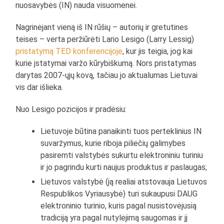
nuosavybės (IN) nauda visuomenei.
Nagrinėjant vieną iš IN rūšių – autorių ir gretutines
teises – verta peržiūrėti Lario Lesigo (Larry Lessig)
pristatymą TED konferencijoje
, kur jis teigia, jog kai
kurie įstatymai varžo kūrybiškumą. Nors pristatymas
darytas 2007-ųjų kovą, tačiau jo aktualumas Lietuvai
vis dar išlieka.
Nuo Lesigo pozicijos ir pradėsiu:
Lietuvoje būtina panaikinti tuos perteklinius IN
suvaržymus, kurie riboja piliečių galimybes
pasiremti valstybės sukurtu elektroniniu turiniu
ir jo pagrindu kurti naujus produktus ir paslaugas;
Lietuvos valstybė (ją realiai atstovauja Lietuvos
Respublikos Vyriausybė) turi sukaupusi DAUG
elektroninio turinio, kuris pagal nusistovėjusią
tradiciją yra pagal nutylėjimą saugomas ir jį