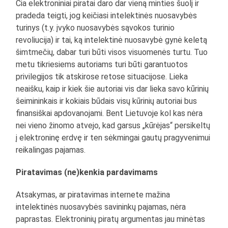
Čia elektroniniai piratai daro dar vieną minties šuolį ir
pradeda teigti, jog keičiasi intelektinės nuosavybės
turinys (t.y. įvyko nuosavybės sąvokos turinio
revoliucija) ir tai, ką intelektinė nuosavybė gynė keletą
šimtmečių, dabar turi būti visos visuomenės turtu. Tuo
metu tikriesiems autoriams turi būti garantuotos
privilegijos tik atskirose retose situacijose. Lieka
neaišku, kaip ir kiek šie autoriai vis dar lieka savo kūrinių
šeimininkais ir kokiais būdais visų kūrinių autoriai bus
finansiškai apdovanojami. Bent Lietuvoje kol kas nėra
nei vieno žinomo atvejo, kad garsus „kūrėjas“ persikeltų
į elektroninę erdvę ir ten sėkmingai gautų pragyvenimui
reikalingas pajamas.
Piratavimas (ne)kenkia pardavimams
Atsakymas, ar piratavimas internete mažina
intelektinės nuosavybės savininkų pajamas, nėra
paprastas. Elektroninių piratų argumentas jau minėtas