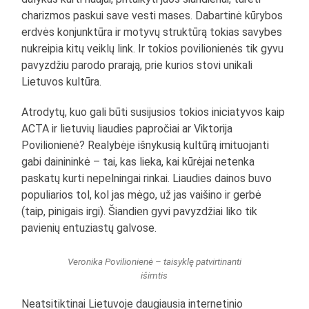
charizmos paskui save vesti mases. Dabartinė kūrybos
erdvės konjunktūra ir motyvų struktūrą tokias savybes
nukreipia kitų veiklų link. Ir tokios povilionienės tik gyvu
pavyzdžiu parodo prarają, prie kurios stovi unikali
Lietuvos kultūra.
Atrodytų, kuo gali būti susijusios tokios iniciatyvos kaip
ACTA ir lietuvių liaudies papročiai ar Viktorija
Povilionienė? Realybėje išnykusią kultūrą imituojanti
gabi dainininkė – tai, kas lieka, kai kūrėjai netenka
paskatų kurti nepelningai rinkai. Liaudies dainos buvo
populiarios tol, kol jas mėgo, už jas vaišino ir gerbė
(taip, pinigais irgi). Šiandien gyvi pavyzdžiai liko tik
pavienių entuziastų galvose.
Veronika Povilionienė – taisyklę patvirtinanti
išimtis
Neatsitiktinai Lietuvoje daugiausia internetinio