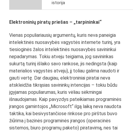
istorija
Elektroninių piratų priešas – „tarpininkai“
Vienas populiariausių argumentų, kuris neva paneigia
intelektinės nuosavybės vagystės internete turinį, yra
tiesioginės žalos intelektinės nuosavybės savininkui
nepadarymas. Tokiu atveju teigiama, jog savininkas
sukurtą turinį išlaiko savo rankose, jis nedingsta (kaip
materialios vagystės atveju), jį toliau galima naudoti ir
gauti vertę. Dar daugiau, elektroniniai piratai neva
atskleidžia tikrąsias savininkų intencijas – tokiu būdu
įgyjamas populiarumas, kuris vėliau sėkmingai
išnaudojamas. Kaip pavyzdys pateikiamas programinės
įrangos gamintojos „Microsoft“ ilgą laiką neva naudota
taktika, kai besivystančiose rinkose pro pirštus buvo
žiūrima į bazinės programinės įrangos (operacinės
sistemos, biuro programų paketo) piratavimą, nes tai