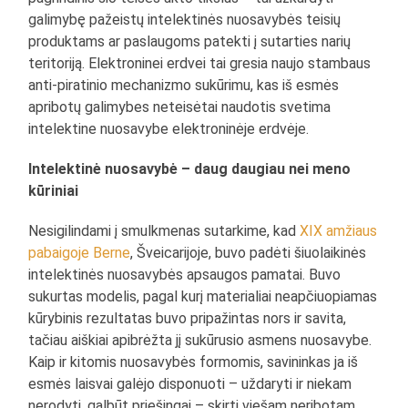
galimybę pažeistų intelektinės nuosavybės teisių
produktams ar paslaugoms patekti į sutarties narių
teritoriją. Elektroninei erdvei tai gresia naujo stambaus
anti-piratinio mechanizmo sukūrimu, kas iš esmės
apribotų galimybes neteisėtai naudotis svetima
intelektine nuosavybe elektroninėje erdvėje.
Intelektinė nuosavybė – daug daugiau nei meno
kūriniai
Nesigilindami į smulkmenas sutarkime, kad
XIX amžiaus
pabaigoje Berne
, Šveicarijoje, buvo padėti šiuolaikinės
intelektinės nuosavybės apsaugos pamatai. Buvo
sukurtas modelis, pagal kurį materialiai neapčiuopiamas
kūrybinis rezultatas buvo pripažintas nors ir savita,
tačiau aiškiai apibrėžta jį sukūrusio asmens nuosavybe.
Kaip ir kitomis nuosavybės formomis, savininkas ja iš
esmės laisvai galėjo disponuoti – uždaryti ir niekam
nerodyti, galbūt priešingai – skirti viešam neribotam