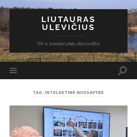
LIUTAURAS
ULEVIČIUS
XXI a. kasdienybės dienoraštis
Toggl
Toggle
search
mobile
field
menu
TAG:
INTELEKTINĖ NUOSAVYBĖ