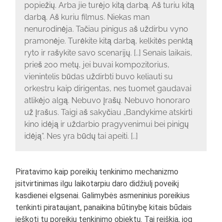
popiežių. Arba jie turėjo kitą darbą. Aš turiu kitą
darbą. Aš kuriu filmus. Niekas man
nenurodinėja. Tačiau pinigus aš uždirbu vyno
pramonėje. Turėkite kitą darbą, kelkitės penktą
ryto ir rašykite savo scenarijų. [..] Senais laikais,
prieš 200 metų, jei buvai kompozitorius,
vienintelis būdas uždirbti buvo keliauti su
orkestru kaip dirigentas, nes tuomet gaudavai
atlikėjo algą. Nebuvo įrašų. Nebuvo honoraro
už įrašus. Taigi aš sakyčiau „Bandykime atskirti
kino idėją ir uždarbio pragyvenimui bei pinigų
idėją“. Nes yra būdų tai apeiti. [..]
Piratavimo kaip poreikių tenkinimo mechanizmo
įsitvirtinimas ilgu laikotarpiu daro didžiulį poveikį
kasdienei elgsenai. Galimybės asmeninius poreikius
tenkinti pirataujant, panaikina būtinybę kitais būdais
ieškoti tų poreikių tenkinimo objektų. Tai reiškia, jog