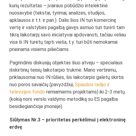
kurių rezultatas – įvairaus pobūdžio intelektinė
nuosavybė (tekstai, tyrimai, analizės, studijos,
apklausos ir t.t. ir pan.). Dalis šios IN turi komercinę
vertę ir valstybės pagalbą gavęs asmuo turi turėti tam
tikrą laikotarpį savo iniciatyvai apdovanoti, tačiau vėliau
visa ši IN turėtų tapti vieša, t.y. turi būti nemokamai
prieinama visiems piliečiams.
Pagrindinis diskusijų objektas šiuo atveju – specialaus
išskirtinių teisių laikotarpio trukmė. Mano vertinimu,
priklausomai nuo IN rūšies, šis laikotarpis galėtų skirtis
nuo poros savaičių (pavyzdžiui,
Spaudos radijo ir
televizijos fondo
remiamiems projektams) iki 2-3 metų
(kokią nors verslo valdymo metodiką su ES pagalba
besidiegiančioje įmonėje).
Siūlymas Nr.3 – prioritetas perkėlimui į elektroninę
erdvę