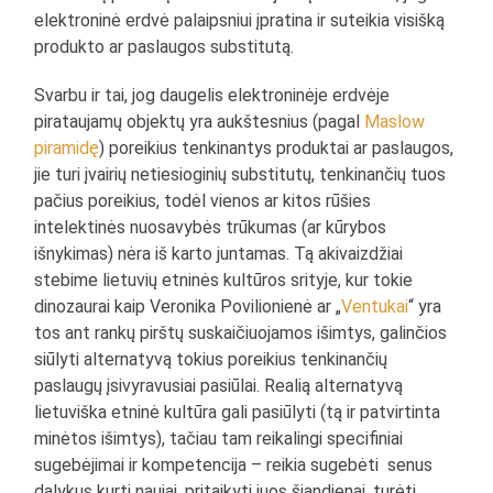
elektroninė erdvė palaipsniui įpratina ir suteikia visišką
produkto ar paslaugos substitutą.
Svarbu ir tai, jog daugelis elektroninėje erdvėje
pirataujamų objektų yra aukštesnius (pagal
Maslow
piramidę
) poreikius tenkinantys produktai ar paslaugos,
jie turi įvairių netiesioginių substitutų, tenkinančių tuos
pačius poreikius, todėl vienos ar kitos rūšies
intelektinės nuosavybės trūkumas (ar kūrybos
išnykimas) nėra iš karto juntamas. Tą akivaizdžiai
stebime lietuvių etninės kultūros srityje, kur tokie
dinozaurai kaip Veronika Povilionienė ar „
Ventukai
“ yra
tos ant rankų pirštų suskaičiuojamos išimtys, galinčios
siūlyti alternatyvą tokius poreikius tenkinančių
paslaugų įsivyravusiai pasiūlai. Realią alternatyvą
lietuviška etninė kultūra gali pasiūlyti (tą ir patvirtinta
minėtos išimtys), tačiau tam reikalingi specifiniai
sugebėjimai ir kompetencija – reikia sugebėti senus
dalykus kurti naujai, pritaikyti juos šiandienai, turėti