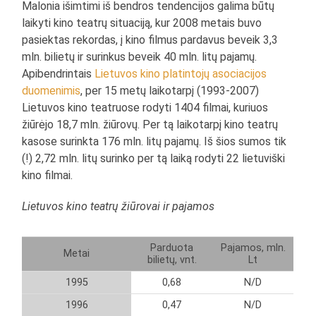
Malonia išimtimi iš bendros tendencijos galima būtų
laikyti kino teatrų situaciją, kur 2008 metais buvo
pasiektas rekordas, į kino filmus pardavus beveik 3,3
mln. bilietų ir surinkus beveik 40 mln. litų pajamų.
Apibendrintais
Lietuvos kino platintojų asociacijos
duomenimis
, per 15 metų laikotarpį (1993-2007)
Lietuvos kino teatruose rodyti 1404 filmai, kuriuos
žiūrėjo 18,7 mln. žiūrovų. Per tą laikotarpį kino teatrų
kasose surinkta 176 mln. litų pajamų. Iš šios sumos tik
(!) 2,72 mln. litų surinko per tą laiką rodyti 22 lietuviški
kino filmai.
Lietuvos kino teatrų žiūrovai ir pajamos
Parduota
Pajamos, mln.
Metai
bilietų, vnt.
Lt
1995
0,68
N/D
1996
0,47
N/D