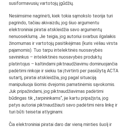
susiformavusių vartotojų įgūdžių.
Nesiimsime nagrinėti, kiek tokia sąmokslo teorija turi
pagrindo, tačiau akivaizdu, jog šiuo argumentu
elektroniniai piratai atskleidžia savo argumentų
nenuoseklumą. Jie teigia, jog autoriui svarbus ilgalaikis
žinomumas ir vartotojų pasitikėjimas (kuris vėliau virsta
pajamomis). Tuo tarpu intelektinės nuosavybės
savininkus – intelektinės nuosavybės produktų
platintojus – kaltindami piktnaudžiavimu dominuojančia
padėtimi rinkoje ir siekiu tai įtvirtinti per pasiūlytą ACTA
sutartį, piratai atskleidžia, jog pagal situaciją
manipuliuoja šiomis dvejomis pamatinėmis sąvokomis.
Juk pripažindami, jog piktnaudžiavimas padėtimi
būdingas tik „tarpininkams“, jie kartu pripažįsta, jog
patys autoriai piktnaudžiauti savo padėtimi nėra linkę ir
turi būti teisėtai atlyginami.
Čia elektroniniai piratai daro dar vieną minties šuolį ir