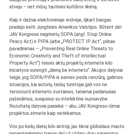
atveju – net mūsų tautinės kultūros likimą.
Kaip ir dažnai elektroninėje erdvėje, šįkart bangas
pradėjo kelti Jungtinės Amerikos Valstijos. Būtent dėl
JAV Kongrese nagrinėtų SOPA (
angl.
Stop Online
Piracy Act) ir PIPA (arba „PROTECT IP Act“, pilnas
pavadinimas – „Preventing Real Online Threats to
Economic Creativity and Theft of Intellectual
Property Act“) teisės aktų projektų internete kilo
iniciatyva surengti „dieną be interneto“. Akcijos dalyviai
teigė, jog SOPA/PIPA iš esmės įveda cenzūrą, galimos
situacijos, kai autorių teisių turėtojai gali vos ne
terorizuoti interneto svetaines, tariamai padariusias
pažeidimus, susijusius su intelektine nuosavybe.
Rezultatą dalyviai pasiekė – abu JAV Kongreso rūmai
projektus atmetė kaip netinkamus.
Vos po kelių dienų kilo antroji, jau tikrai globalaus masto
nepasitenkinimo banga dėl už uždarų durų parengtos