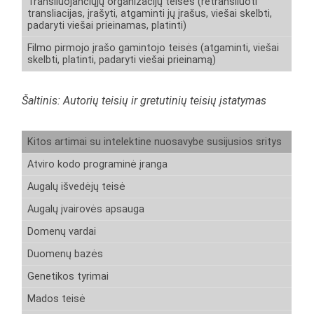
Transliuojančiųjų organizacijų teisės (retransliuoti
transliacijas, įrašyti, atgaminti jų įrašus, viešai skelbti,
padaryti viešai prieinamas, platinti)
Filmo pirmojo įrašo gamintojo teisės (atgaminti, viešai
skelbti, platinti, padaryti viešai prieinamą)
Šaltinis: Autorių teisių ir gretutinių teisių įstatymas
Kitos artimai su intelektine nuosavybe susijusios sritys
Atviro kodo programinė įranga
Augalų išvedėjų teisė
Augalų įvairovės apsauga
Domenų vardai
Duomenų bazės
Genetikos tyrimai
Mados teisė