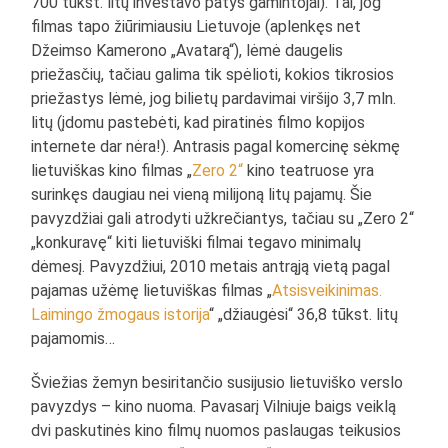
700 tūkst. litų investavo patys gamintojai). Tai, jog
filmas tapo žiūrimiausiu Lietuvoje (aplenkęs net
Džeimso Kamerono „Avatarą“), lėmė daugelis
priežasčių, tačiau galima tik spėlioti, kokios tikrosios
priežastys lėmė, jog bilietų pardavimai viršijo 3,7 mln.
litų (įdomu pastebėti, kad piratinės filmo kopijos
internete dar nėra!). Antrasis pagal komercinę sėkmę
lietuviškas kino filmas „
Zero 2“
kino teatruose yra
surinkęs daugiau nei vieną milijoną litų pajamų. Šie
pavyzdžiai gali atrodyti užkrečiantys, tačiau su „Zero 2“
„konkuravę“ kiti lietuviški filmai tegavo minimalų
dėmesį. Pavyzdžiui, 2010 metais antrąją vietą pagal
pajamas užėmę lietuviškas filmas „
Atsisveikinimas.
Laimingo žmogaus istorija
“ „džiaugėsi“ 36,8 tūkst. litų
pajamomis…
Šviežias žemyn besiritančio susijusio lietuviško verslo
pavyzdys – kino nuoma. Pavasarį Vilniuje baigs veiklą
dvi paskutinės kino filmų nuomos paslaugas teikusios