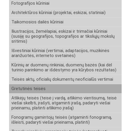
Fotografijos kūriniai
Architektūros kūriniai (projektai, eskizai, statiniai)
Taikomosios dailės kūriniai
Iliustracijos, žemėlapiai, eskizai ir trimačiai kūriniai
(susiję su geografijos, topografijos ar tiksliųjų mokslų
sritimis)
Išvestiniai kūriniai (vertimai, adaptacijos, muzikinės
aranžuotės, interneto svetainės)
Kūrinių ar duomenų rinkiniai, duomenų bazės (kai dėl
turinio parinkimo ar išdėstymo yra kūrybos rezultatas)
Teisės aktų, oficialių dokumentų neoficialūs vertimai
Gretutinės teisės
Atlikėjų teisės (teisė į vardą, atlikimo vientisumą, teisė
viešai skelbti, įrašyti, atgaminti įrašą, padaryti viešai
prieinamu, platinti atlikimo įrašą)
Fonogramų gamintojų teisės (atgaminti fonogramą,
išleisti, padaryti viešai prieinama, platinti)