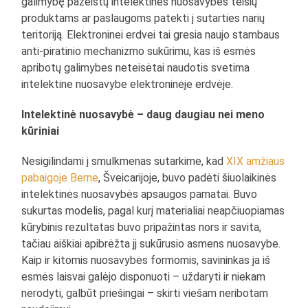
galimybę pažeistų intelektinės nuosavybės teisių
produktams ar paslaugoms patekti į sutarties narių
teritoriją. Elektroninei erdvei tai gresia naujo stambaus
anti-piratinio mechanizmo sukūrimu, kas iš esmės
apribotų galimybes neteisėtai naudotis svetima
intelektine nuosavybe elektroninėje erdvėje.
Intelektinė nuosavybė – daug daugiau nei meno
kūriniai
Nesigilindami į smulkmenas sutarkime, kad
XIX amžiaus
pabaigoje Berne
, Šveicarijoje, buvo padėti šiuolaikinės
intelektinės nuosavybės apsaugos pamatai. Buvo
sukurtas modelis, pagal kurį materialiai neapčiuopiamas
kūrybinis rezultatas buvo pripažintas nors ir savita,
tačiau aiškiai apibrėžta jį sukūrusio asmens nuosavybe.
Kaip ir kitomis nuosavybės formomis, savininkas ja iš
esmės laisvai galėjo disponuoti – uždaryti ir niekam
nerodyti, galbūt priešingai – skirti viešam neribotam