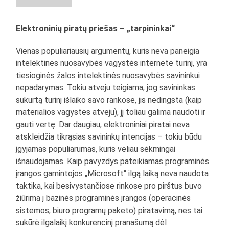
Elektroninių piratų priešas – „tarpininkai“
Vienas populiariausių argumentų, kuris neva paneigia
intelektinės nuosavybės vagystės internete turinį, yra
tiesioginės žalos intelektinės nuosavybės savininkui
nepadarymas. Tokiu atveju teigiama, jog savininkas
sukurtą turinį išlaiko savo rankose, jis nedingsta (kaip
materialios vagystės atveju), jį toliau galima naudoti ir
gauti vertę. Dar daugiau, elektroniniai piratai neva
atskleidžia tikrąsias savininkų intencijas – tokiu būdu
įgyjamas populiarumas, kuris vėliau sėkmingai
išnaudojamas. Kaip pavyzdys pateikiamas programinės
įrangos gamintojos „Microsoft“ ilgą laiką neva naudota
taktika, kai besivystančiose rinkose pro pirštus buvo
žiūrima į bazinės programinės įrangos (operacinės
sistemos, biuro programų paketo) piratavimą, nes tai
sukūrė ilgalaikį konkurencinį pranašumą dėl