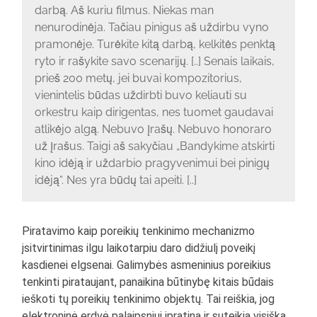
darbą. Aš kuriu filmus. Niekas man
nenurodinėja. Tačiau pinigus aš uždirbu vyno
pramonėje. Turėkite kitą darbą, kelkitės penktą
ryto ir rašykite savo scenarijų. [..] Senais laikais,
prieš 200 metų, jei buvai kompozitorius,
vienintelis būdas uždirbti buvo keliauti su
orkestru kaip dirigentas, nes tuomet gaudavai
atlikėjo algą. Nebuvo įrašų. Nebuvo honoraro
už įrašus. Taigi aš sakyčiau „Bandykime atskirti
kino idėją ir uždarbio pragyvenimui bei pinigų
idėją“. Nes yra būdų tai apeiti. [..]
Piratavimo kaip poreikių tenkinimo mechanizmo
įsitvirtinimas ilgu laikotarpiu daro didžiulį poveikį
kasdienei elgsenai. Galimybės asmeninius poreikius
tenkinti pirataujant, panaikina būtinybę kitais būdais
ieškoti tų poreikių tenkinimo objektų. Tai reiškia, jog
elektroninė erdvė palaipsniui įpratina ir suteikia visišką