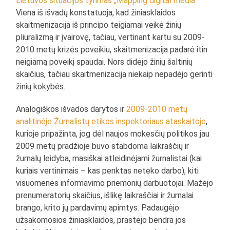
Lietuvos situacijos tyrimas „Mapping digital media“
.
Viena iš išvadų konstatuoja, kad žiniasklaidos
skaitmenizacija iš principo teigiamai veikė žinių
pliuralizmą ir įvairovę, tačiau, vertinant kartu su 2009-
2010 metų krizės poveikiu, skaitmenizacija padarė itin
neigiamą poveikį spaudai. Nors didėjo žinių šaltinių
skaičius, tačiau skaitmenizacija niekaip nepadėjo gerinti
žinių kokybės.
Analogiškos išvados darytos ir
2009-2010 metų
analitinėje Žurnalistų etikos inspektoriaus ataskaitoje
,
kurioje pripažinta, jog dėl naujos mokesčių politikos jau
2009 metų pradžioje buvo stabdoma laikraščių ir
žurnalų leidyba, masiškai atleidinėjami žurnalistai (kai
kuriais vertinimais – kas penktas neteko darbo), kiti
visuomenės informavimo priemonių darbuotojai. Mažėjo
prenumeratorių skaičius, išlikę laikraščiai ir žurnalai
brango, krito jų pardavimų apimtys. Padaugėjo
užsakomosios žiniasklaidos, prastėjo bendra jos