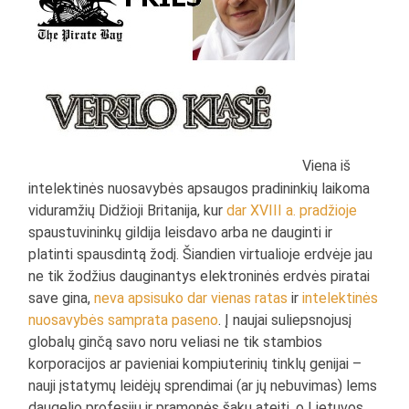
Viena iš
intelektinės nuosavybės apsaugos pradininkių laikoma
viduramžių Didžioji Britanija, kur
dar XVIII a. pradžioje
spaustuvininkų gildija leisdavo arba ne dauginti ir
platinti spausdintą žodį. Šiandien virtualioje erdvėje jau
ne tik žodžius dauginantys elektroninės erdvės piratai
save gina,
neva apsisuko dar vienas ratas
ir
intelektinės
nuosavybės samprata paseno
. Į naujai suliepsnojusį
globalų ginčą savo noru veliasi ne tik stambios
korporacijos ar pavieniai kompiuterinių tinklų genijai –
nauji įstatymų leidėjų sprendimai (ar jų nebuvimas) lems
daugelio profesijų ir pramonės šakų ateitį, o Lietuvos