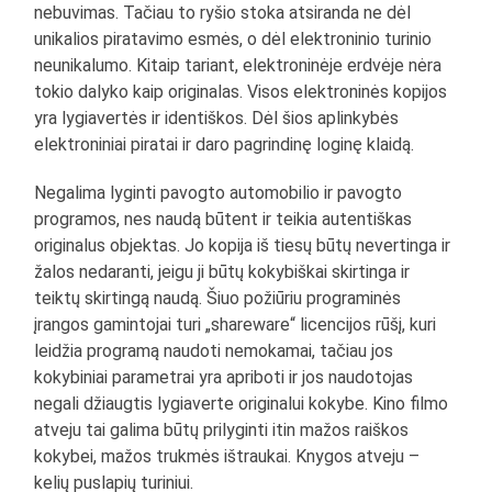
nebuvimas. Tačiau to ryšio stoka atsiranda ne dėl
unikalios piratavimo esmės, o dėl elektroninio turinio
neunikalumo. Kitaip tariant, elektroninėje erdvėje nėra
tokio dalyko kaip originalas. Visos elektroninės kopijos
yra lygiavertės ir identiškos. Dėl šios aplinkybės
elektroniniai piratai ir daro pagrindinę loginę klaidą.
Negalima lyginti pavogto automobilio ir pavogto
programos, nes naudą būtent ir teikia autentiškas
originalus objektas. Jo kopija iš tiesų būtų nevertinga ir
žalos nedaranti, jeigu ji būtų kokybiškai skirtinga ir
teiktų skirtingą naudą. Šiuo požiūriu programinės
įrangos gamintojai turi „shareware“ licencijos rūšį, kuri
leidžia programą naudoti nemokamai, tačiau jos
kokybiniai parametrai yra apriboti ir jos naudotojas
negali džiaugtis lygiaverte originalui kokybe. Kino filmo
atveju tai galima būtų prilyginti itin mažos raiškos
kokybei, mažos trukmės ištraukai. Knygos atveju –
kelių puslapių turiniui.