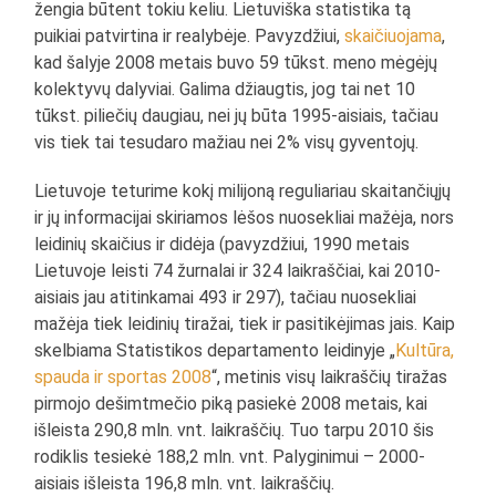
žengia būtent tokiu keliu. Lietuviška statistika tą
puikiai patvirtina ir realybėje. Pavyzdžiui,
skaičiuojama
,
kad šalyje 2008 metais buvo 59 tūkst. meno mėgėjų
kolektyvų dalyviai. Galima džiaugtis, jog tai net 10
tūkst. piliečių daugiau, nei jų būta 1995-aisiais, tačiau
vis tiek tai tesudaro mažiau nei 2% visų gyventojų.
Lietuvoje teturime kokį milijoną reguliariau skaitančiųjų
ir jų informacijai skiriamos lėšos nuosekliai mažėja, nors
leidinių skaičius ir didėja (pavyzdžiui, 1990 metais
Lietuvoje leisti 74 žurnalai ir 324 laikraščiai, kai 2010-
aisiais jau atitinkamai 493 ir 297), tačiau nuosekliai
mažėja tiek leidinių tiražai, tiek ir pasitikėjimas jais. Kaip
skelbiama Statistikos departamento leidinyje „
Kultūra,
spauda ir sportas 2008
“, metinis visų laikraščių tiražas
pirmojo dešimtmečio piką pasiekė 2008 metais, kai
išleista 290,8 mln. vnt. laikraščių. Tuo tarpu 2010 šis
rodiklis tesiekė 188,2 mln. vnt. Palyginimui – 2000-
aisiais išleista 196,8 mln. vnt. laikraščių.