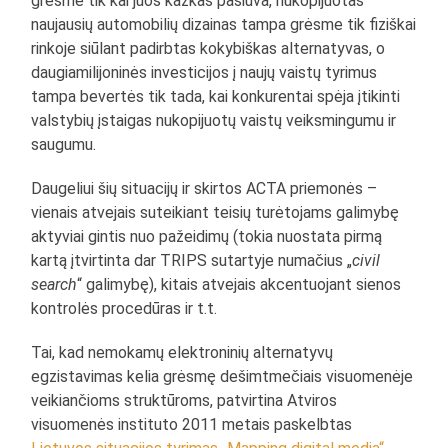
grėsme tik kai juos kažkas pasiūva, nukopijuotas
naujausių automobilių dizainas tampa grėsme tik fiziškai
rinkoje siūlant padirbtas kokybiškas alternatyvas, o
daugiamilijoninės investicijos į naujų vaistų tyrimus
tampa bevertės tik tada, kai konkurentai spėja įtikinti
valstybių įstaigas nukopijuotų vaistų veiksmingumu ir
saugumu.
Daugeliui šių situacijų ir skirtos ACTA priemonės –
vienais atvejais suteikiant teisių turėtojams galimybę
aktyviai gintis nuo pažeidimų (tokia nuostata pirmą
kartą įtvirtinta dar TRIPS sutartyje numačius „
civil
search
“ galimybę), kitais atvejais akcentuojant sienos
kontrolės procedūras ir t.t.
Tai, kad nemokamų elektroninių alternatyvų
egzistavimas kelia grėsmę dešimtmečiais visuomenėje
veikiančioms struktūroms, patvirtina Atviros
visuomenės instituto 2011 metais paskelbtas