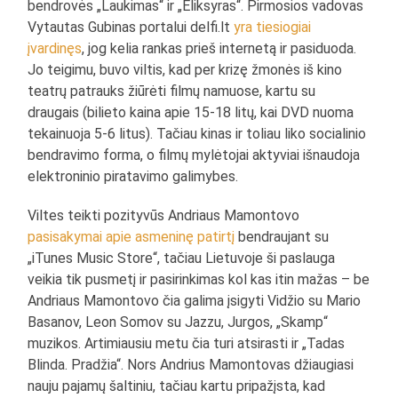
bendrovės „Laukimas“ ir „Eliksyras“. Pirmosios vadovas
Vytautas Gubinas portalui delfi.lt
yra tiesiogiai
įvardinęs
, jog kelia rankas prieš internetą ir pasiduoda.
Jo teigimu, buvo viltis, kad per krizę žmonės iš kino
teatrų patrauks žiūrėti filmų namuose, kartu su
draugais (bilieto kaina apie 15-18 litų, kai DVD nuoma
tekainuoja 5-6 litus). Tačiau kinas ir toliau liko socialinio
bendravimo forma, o filmų mylėtojai aktyviai išnaudoja
elektroninio piratavimo galimybes.
Viltes teikti pozityvūs Andriaus Mamontovo
pasisakymai apie asmeninę patirtį
bendraujant su
„iTunes Music Store“, tačiau Lietuvoje ši paslauga
veikia tik pusmetį ir pasirinkimas kol kas itin mažas – be
Andriaus Mamontovo čia galima įsigyti Vidžio su Mario
Basanov, Leon Somov su Jazzu, Jurgos, „Skamp“
muzikos. Artimiausiu metu čia turi atsirasti ir „Tadas
Blinda. Pradžia“. Nors Andrius Mamontovas džiaugiasi
nauju pajamų šaltiniu, tačiau kartu pripažįsta, kad