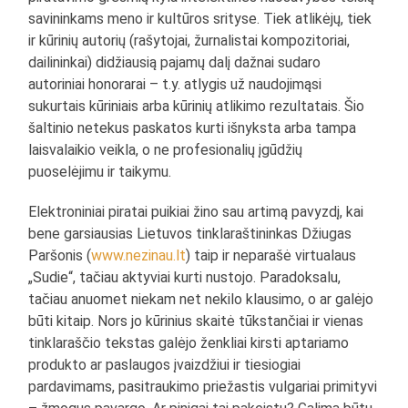
savininkams meno ir kultūros srityse. Tiek atlikėjų, tiek
ir kūrinių autorių (rašytojai, žurnalistai kompozitoriai,
dailininkai) didžiausią pajamų dalį dažnai sudaro
autoriniai honorarai – t.y. atlygis už naudojimąsi
sukurtais kūriniais arba kūrinių atlikimo rezultatais. Šio
šaltinio netekus paskatos kurti išnyksta arba tampa
laisvalaikio veikla, o ne profesionalių įgūdžių
puoselėjimu ir taikymu.
Elektroniniai piratai puikiai žino sau artimą pavyzdį, kai
bene garsiausias Lietuvos tinklaraštininkas Džiugas
Paršonis (
www.nezinau.lt
) taip ir neparašė virtualaus
„Sudie“, tačiau aktyviai kurti nustojo. Paradoksalu,
tačiau anuomet niekam net nekilo klausimo, o ar galėjo
būti kitaip. Nors jo kūrinius skaitė tūkstančiai ir vienas
tinklaraščio tekstas galėjo ženkliai kirsti aptariamo
produkto ar paslaugos įvaizdžiui ir tiesiogiai
pardavimams, pasitraukimo priežastis vulgariai primityvi