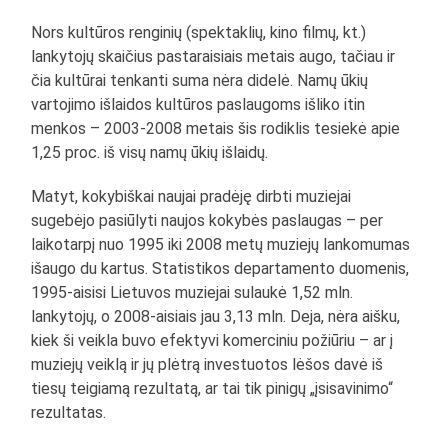
Nors kultūros renginių (spektaklių, kino filmų, kt.)
lankytojų skaičius pastaraisiais metais augo, tačiau ir
čia kultūrai tenkanti suma nėra didelė. Namų ūkių
vartojimo išlaidos kultūros paslaugoms išliko itin
menkos – 2003-2008 metais šis rodiklis tesiekė apie
1,25 proc. iš visų namų ūkių išlaidų.
Matyt, kokybiškai naujai pradėję dirbti muziejai
sugebėjo pasiūlyti naujos kokybės paslaugas – per
laikotarpį nuo 1995 iki 2008 metų muziejų lankomumas
išaugo du kartus. Statistikos departamento duomenis,
1995-aisisi Lietuvos muziejai sulaukė 1,52 mln.
lankytojų, o 2008-aisiais jau 3,13 mln. Deja, nėra aišku,
kiek ši veikla buvo efektyvi komerciniu požiūriu – ar į
muziejų veiklą ir jų plėtrą investuotos lėšos davė iš
tiesų teigiamą rezultatą, ar tai tik pinigų „įsisavinimo“
rezultatas.