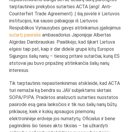
tarptautinės prekybos sutarties ACTA (
angl.
Anti-
Counterfeit Trade Agreement). Į šią įsivėlė ir Lietuvos
institucijos, kai sausio pabaigoje iš Lietuvos
Respublikos Vyriausybės gavęs atitinkamus įgaliojimus
sutartį pasirašė
ambasadorius Japonijoje Albertas
Algirdas Dambrauskas. Paaiškėjo, kad šįkart Lietuva
elgėsi taip pat, kaip ir dar didelė grupė kitų Europos
Sąjungos šalių narių – tiesiog pritarė sutarčiai, kurią ES
atstovai jau buvo pripažinę atitinkančia šalių narių
interesus.
Tik tarptautinis nepasitenkinimas atskleidė, kad ACTA
turi nemažai ką bendra su JAV subjektams skirtais
SOPA/PIPA. Pradėtos analizuoti sutarties nuostatos
pasirodė esą gana lanksčios ir tik nuo šalių narių būtų
priklausę, kiek ir kokių apsaugos priemonių
elektroninėje erdvėje jos numatytų. Oficialus ir bene
pagrindinis šio teisės akto tikslas – tai užkardyti