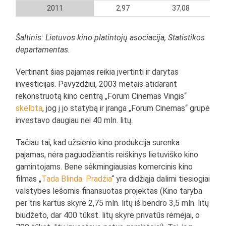
2011
2,97
37,08
Šaltinis: Lietuvos kino platintojų asociacija, Statistikos
departamentas.
Vertinant šias pajamas reikia įvertinti ir darytas
investicijas. Pavyzdžiui, 2003 metais atidarant
rekonstruotą kino centrą „Forum Cinemas Vingis“
skelbta
, jog į jo statybą ir įranga „Forum Cinemas“ grupė
investavo daugiau nei 40 mln. litų.
Tačiau tai, kad užsienio kino produkcija surenka
pajamas, nėra paguodžiantis reiškinys lietuviško kino
gamintojams. Bene sėkmingiausias komercinis kino
filmas „
Tada Blinda. Pradžia
“ yra didžiąja dalimi tiesiogiai
valstybės lėšomis finansuotas projektas (Kino taryba
per tris kartus skyrė 2,75 mln. litų iš bendro 3,5 mln. litų
biudžeto, dar 400 tūkst. litų skyrė privatūs rėmėjai, o