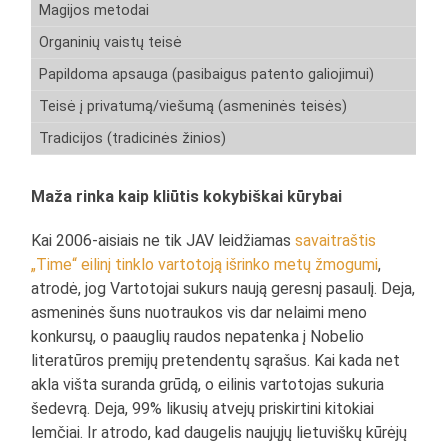
Magijos metodai
Organinių vaistų teisė
Papildoma apsauga (pasibaigus patento galiojimui)
Teisė į privatumą/viešumą (asmeninės teisės)
Tradicijos (tradicinės žinios)
Maža rinka kaip kliūtis kokybiškai kūrybai
Kai 2006-aisiais ne tik JAV leidžiamas
savaitraštis
„Time“ eilinį tinklo vartotoją išrinko metų žmogumi
,
atrodė, jog Vartotojai sukurs naują geresnį pasaulį. Deja,
asmeninės šuns nuotraukos vis dar nelaimi meno
konkursų, o paauglių raudos nepatenka į Nobelio
literatūros premijų pretendentų sąrašus. Kai kada net
akla višta suranda grūdą, o eilinis vartotojas sukuria
šedevrą. Deja, 99% likusių atvejų priskirtini kitokiai
lemčiai. Ir atrodo, kad daugelis naujųjų lietuviškų kūrėjų