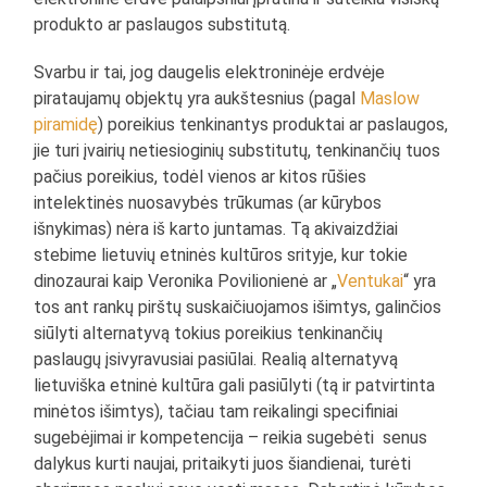
produkto ar paslaugos substitutą.
Svarbu ir tai, jog daugelis elektroninėje erdvėje
pirataujamų objektų yra aukštesnius (pagal
Maslow
piramidę
) poreikius tenkinantys produktai ar paslaugos,
jie turi įvairių netiesioginių substitutų, tenkinančių tuos
pačius poreikius, todėl vienos ar kitos rūšies
intelektinės nuosavybės trūkumas (ar kūrybos
išnykimas) nėra iš karto juntamas. Tą akivaizdžiai
stebime lietuvių etninės kultūros srityje, kur tokie
dinozaurai kaip Veronika Povilionienė ar „
Ventukai
“ yra
tos ant rankų pirštų suskaičiuojamos išimtys, galinčios
siūlyti alternatyvą tokius poreikius tenkinančių
paslaugų įsivyravusiai pasiūlai. Realią alternatyvą
lietuviška etninė kultūra gali pasiūlyti (tą ir patvirtinta
minėtos išimtys), tačiau tam reikalingi specifiniai
sugebėjimai ir kompetencija – reikia sugebėti senus
dalykus kurti naujai, pritaikyti juos šiandienai, turėti