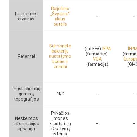
Reljefinis
Pramoninis
„Švyturio“
–
–
dizainas
alaus
butelis
Salmonella
(ex-EFA)
IFPA
IFP
bakterijų
(farmacija),
(farmac
Patentai
nustatymo
VGA
Europ
būdas ir
(farmacija)
(GM
zondai
Puslaidininkių
gaminių
N/D
–
–
topografijos
Privačios
Neskelbtos
įmonės
informacijos
klientų ir jų
–
–
apsauga
užsakymų
istorija