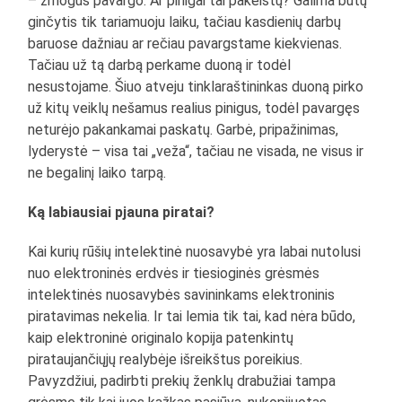
– žmogus pavargo. Ar pinigai tai pakeistų? Galima būtų
ginčytis tik tariamuoju laiku, tačiau kasdienių darbų
baruose dažniau ar rečiau pavargstame kiekvienas.
Tačiau už tą darbą perkame duoną ir todėl
nesustojame. Šiuo atveju tinklaraštininkas duoną pirko
už kitų veiklų nešamus realius pinigus, todėl pavargęs
neturėjo pakankamai paskatų. Garbė, pripažinimas,
lyderystė – visa tai „veža“, tačiau ne visada, ne visus ir
ne begalinį laiko tarpą.
Ką labiausiai pjauna piratai?
Kai kurių rūšių intelektinė nuosavybė yra labai nutolusi
nuo elektroninės erdvės ir tiesioginės grėsmės
intelektinės nuosavybės savininkams elektroninis
piratavimas nekelia. Ir tai lemia tik tai, kad nėra būdo,
kaip elektroninė originalo kopija patenkintų
pirataujančiųjų realybėje išreikštus poreikius.
Pavyzdžiui, padirbti prekių ženklų drabužiai tampa