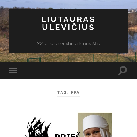
LIUTAURAS
ULEVIČIUS
XXI a. kasdienybės dienoraštis
Toggl
Toggle
search
mobile
field
menu
TAG:
IFPA