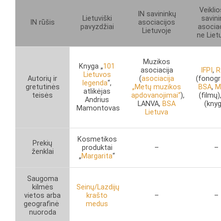
Veiklio
IN savininkų
Lietuviški
savin
IN rūšis
asociacijos
pavyzdžiai
asocia
Lietuvoje
ne Liet
Muzikos
Knyga „
101
asociacija
IFPI
,
R
Lietuvos
Autorių ir
(
asociacija
(fonog
legenda
“,
gretutinės
„Metų muzikos
BSA
,
M
atlikėjas
teisės
apdovanojimai“
),
(filmų)
Andrius
LANVA,
BSA
(kny
Mamontovas
Lietuva
Kosmetikos
Prekių
produktai
–
–
ženklai
„
Margarita
“
Saugoma
kilmės
Seinų/Lazdijų
vietos arba
krašto
–
–
geografinė
medus
nuoroda