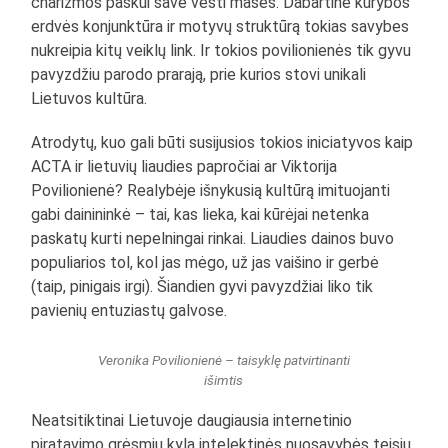
charizmos paskui save vesti mases. Dabartinė kūrybos
erdvės konjunktūra ir motyvų struktūrą tokias savybes
nukreipia kitų veiklų link. Ir tokios povilionienės tik gyvu
pavyzdžiu parodo prarają, prie kurios stovi unikali
Lietuvos kultūra.
Atrodytų, kuo gali būti susijusios tokios iniciatyvos kaip
ACTA ir lietuvių liaudies papročiai ar Viktorija
Povilionienė? Realybėje išnykusią kultūrą imituojanti
gabi dainininkė – tai, kas lieka, kai kūrėjai netenka
paskatų kurti nepelningai rinkai. Liaudies dainos buvo
populiarios tol, kol jas mėgo, už jas vaišino ir gerbė
(taip, pinigais irgi). Šiandien gyvi pavyzdžiai liko tik
pavienių entuziastų galvose.
Veronika Povilionienė – taisyklę patvirtinanti
išimtis
Neatsitiktinai Lietuvoje daugiausia internetinio
piratavimo grėsmių kyla intelektinės nuosavybės teisių