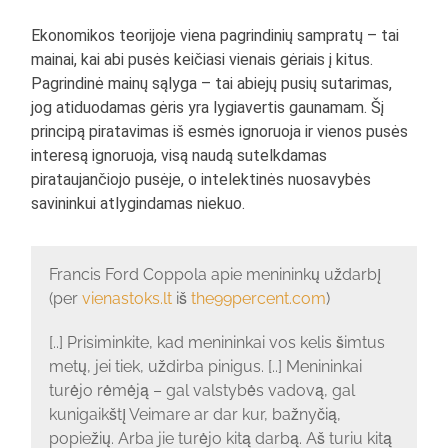
Ekonomikos teorijoje viena pagrindinių sampratų – tai
mainai, kai abi pusės keičiasi vienais gėriais į kitus.
Pagrindinė mainų sąlyga – tai abiejų pusių sutarimas,
jog atiduodamas gėris yra lygiavertis gaunamam. Šį
principą piratavimas iš esmės ignoruoja ir vienos pusės
interesą ignoruoja, visą naudą sutelkdamas
pirataujančiojo pusėje, o intelektinės nuosavybės
savininkui atlygindamas niekuo.
Francis Ford Coppola apie menininkų uždarbį
(per
vienastoks.lt
iš
the99percent.com
)
[..] Prisiminkite, kad menininkai vos kelis šimtus
metų, jei tiek, uždirba pinigus. [..] Menininkai
turėjo rėmėją – gal valstybės vadovą, gal
kunigaikštį Veimare ar dar kur, bažnyčią,
popiežių. Arba jie turėjo kitą darbą. Aš turiu kitą