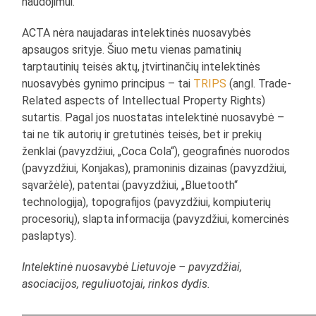
naudojimui.
ACTA nėra naujadaras intelektinės nuosavybės
apsaugos srityje. Šiuo metu vienas pamatinių
tarptautinių teisės aktų, įtvirtinančių intelektinės
nuosavybės gynimo principus – tai
TRIPS
(angl. Trade-
Related aspects of Intellectual Property Rights)
sutartis. Pagal jos nuostatas intelektinė nuosavybė –
tai ne tik autorių ir gretutinės teisės, bet ir prekių
ženklai (pavyzdžiui, „Coca Cola“), geografinės nuorodos
(pavyzdžiui, Konjakas), pramoninis dizainas (pavyzdžiui,
sąvaržėlė), patentai (pavyzdžiui, „Bluetooth“
technologija), topografijos (pavyzdžiui, kompiuterių
procesorių), slapta informacija (pavyzdžiui, komercinės
paslaptys).
Intelektinė nuosavybė Lietuvoje – pavyzdžiai,
asociacijos, reguliuotojai, rinkos dydis.