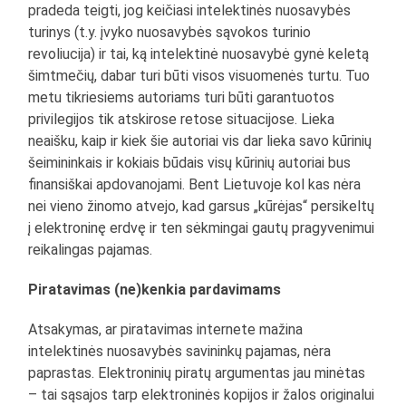
pradeda teigti, jog keičiasi intelektinės nuosavybės
turinys (t.y. įvyko nuosavybės sąvokos turinio
revoliucija) ir tai, ką intelektinė nuosavybė gynė keletą
šimtmečių, dabar turi būti visos visuomenės turtu. Tuo
metu tikriesiems autoriams turi būti garantuotos
privilegijos tik atskirose retose situacijose. Lieka
neaišku, kaip ir kiek šie autoriai vis dar lieka savo kūrinių
šeimininkais ir kokiais būdais visų kūrinių autoriai bus
finansiškai apdovanojami. Bent Lietuvoje kol kas nėra
nei vieno žinomo atvejo, kad garsus „kūrėjas“ persikeltų
į elektroninę erdvę ir ten sėkmingai gautų pragyvenimui
reikalingas pajamas.
Piratavimas (ne)kenkia pardavimams
Atsakymas, ar piratavimas internete mažina
intelektinės nuosavybės savininkų pajamas, nėra
paprastas. Elektroninių piratų argumentas jau minėtas
– tai sąsajos tarp elektroninės kopijos ir žalos originalui