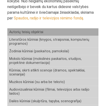
kokybė. Nuo neigiamų ekonominių pasekmių
neišgelbėjo ir beveik du kartus didesnė valstybės
parama kultūrinei ir šviečiamajai žiniasklaidai, skiriama
per
Spaudos, radijo ir televizijos rėmimo fondą
.
Autorių teisių objektai
Literatūros kūriniai (knygos, straipsniai, kompiuterių
programos)
Žodiniai kūriniai (paskaitos, pamokslai)
Mokslo kūriniai (mokslinės paskaitos, studijos,
projektinė dokumentacija)
Kūriniai, skirti atlikti scenoje (dramos, spektakliai,
scenarijai)
Muzikos kūriniai (su arba be teksto)
Audiovizualiniai kūriniai (filmai, televizijos arba radijo
laidos)
Dailės kūriniai (skulptūra, tapyba, scenografija)