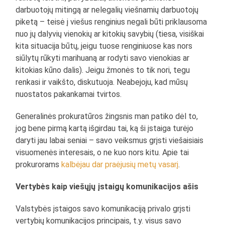
darbuotojų mitingą ar nelegalių viešnamių darbuotojų
piketą – teisė į viešus renginius negali būti priklausoma
nuo jų dalyvių vienokių ar kitokių savybių (tiesa, visiškai
kita situacija būtų, jeigu tuose renginiuose kas nors
siūlytų rūkyti marihuaną ar rodyti savo vienokias ar
kitokias kūno dalis). Jeigu žmonės to tik nori, tegu
renkasi ir vaikšto, diskutuoja. Neabejoju, kad mūsų
nuostatos pakankamai tvirtos.
Generalinės prokuratūros žingsnis man patiko dėl to,
jog bene pirmą kartą išgirdau tai, ką ši įstaiga turėjo
daryti jau labai seniai – savo veiksmus grįsti viešaisiais
visuomenės interesais, o ne kuo nors kitu. Apie tai
prokurorams
kalbėjau dar praėjusių metų vasarį
.
Vertybės kaip viešųjų įstaigų komunikacijos ašis
Valstybės įstaigos savo komunikaciją privalo grįsti
vertybių komunikacijos principais, t.y. visus savo