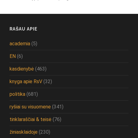
RAŠAU APIE
academia
(5)
EN
(6)
kasdienybė
(463)
knyga apie RsV
(32)
politika
(681)
ryšiai su visuomene
(341)
tinklaraščiai & teisė
(76)
žiniasklaidoje
(230)