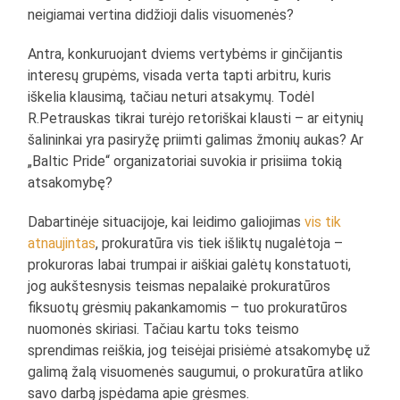
neigiamai vertina didžioji dalis visuomenės?
Antra, konkuruojant dviems vertybėms ir ginčijantis
interesų grupėms, visada verta tapti arbitru, kuris
iškelia klausimą, tačiau neturi atsakymų. Todėl
R.Petrauskas tikrai turėjo retoriškai klausti – ar eitynių
šalininkai yra pasiryžę priimti galimas žmonių aukas? Ar
„Baltic Pride“ organizatoriai suvokia ir prisiima tokią
atsakomybę?
Dabartinėje situacijoje, kai leidimo galiojimas
vis tik
atnaujintas
, prokuratūra vis tiek išliktų nugalėtoja –
prokuroras labai trumpai ir aiškiai galėtų konstatuoti,
jog aukštesnysis teismas nepalaikė prokuratūros
fiksuotų grėsmių pakankamomis – tuo prokuratūros
nuomonės skiriasi. Tačiau kartu toks teismo
sprendimas reiškia, jog teisėjai prisiėmė atsakomybę už
galimą žalą visuomenės saugumui, o prokuratūra atliko
savo darbą įspėdama apie grėsmes.