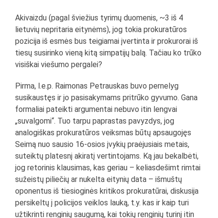
Akivaizdu (pagal šviežius tyrimų duomenis, ~3 iš 4
lietuvių nepritaria eitynėms), jog tokia prokuratūros
pozicija iš esmės bus teigiamai įvertinta ir prokurorai iš
tiesų susirinko vieną kitą simpatijų balą. Tačiau ko trūko
visiškai viešumo pergalei?
Pirma, l.e.p. Raimonas Petrauskas buvo pernelyg
susikaustęs ir jo pasisakymams pritrūko gyvumo. Gana
formaliai pateikti argumentai nebuvo itin lengvai
„suvalgomi“. Tuo tarpu paprastas pavyzdys, jog
analogiškas prokuratūros veiksmas būtų apsaugojęs
Seimą nuo sausio 16-osios įvykių praėjusiais metais,
suteiktų platesnį akiratį vertintojams. Ką jau bekalbėti,
jog retorinis klausimas, kas geriau – keliasdešimt rimtai
sužeistų piliečių ar nukelta eitynių data – išmuštų
oponentus iš tiesioginės kritikos prokuratūrai, diskusija
persikeltų į policijos veiklos lauką, t.y. kas ir kaip turi
užtikrinti renginių saugumą, kai tokių renginių turinį itin