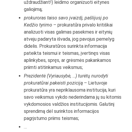
uždraudžiant!) leidimo organizuoti eitynes
galiojimą;
prokuroras taiso savo įvaizdį, pašlijusį po
Kedžio tyrimo
– prokuratūra privalo kritiškai
analizuoti visas galimas pasekmes ir eitynių
atveju padaryta išvada, jog pavojus pernelyg
didelis. Prokuratūros surinkta informacija
pateikta teismui ir teismas, įvertinęs visas
aplinkybes, spręs, ar grėsmės pakankamos
priimti atitinkamus veiksmus;
Prezidentė (Vyriausybė, …) turėtų nurodyti
prokuratūrai pakeisti poziciją
– Lietuvoje
prokuratūra yra nepriklausoma institucija, kuri
savo veiksmus vykdo nederindama jų su kitomis
vykdomosios valdžios institucijomis. Galutinį
sprendimą dėl surinktos informacijos
pagrįstumo priims teismas;
…