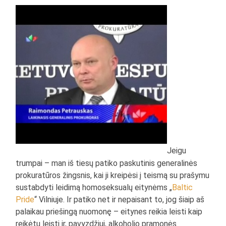
Jeigu
trumpai – man iš tiesų patiko paskutinis generalinės
prokuratūros žingsnis, kai ji kreipėsi į teismą su prašymu
sustabdyti leidimą homoseksualų eitynėms „
Baltic
Pride
“ Vilniuje. Ir patiko net ir nepaisant to, jog šiaip aš
palaikau priešingą nuomonę – eitynes reikia leisti kaip
reikėtų leisti ir, pavyzdžiui, alkoholio pramonės