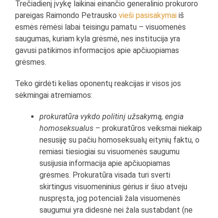
Trečiadienį įvykę laikinai einančio generalinio prokuroro
pareigas Raimondo Petrausko
vieši pasisakymai
iš
esmės rėmėsi labai teisingu pamatu – visuomenės
saugumas, kuriam kyla grėsmė, nes institucija yra
gavusi patikimos informacijos apie apčiuopiamas
grėsmes.
Teko girdėti kelias oponentų reakcijas ir visos jos
sėkmingai atremiamos:
prokuratūra vykdo politinį užsakymą, engia
homoseksualus
– prokuratūros veiksmai niekaip
nesusiję su pačiu homoseksualų eitynių faktu, o
remiasi tiesiogiai su visuomenės saugumu
susijusia informacija apie apčiuopiamas
grėsmes. Prokuratūra visada turi sverti
skirtingus visuomeninius gėrius ir šiuo atveju
nuspręsta, jog potenciali žala visuomenės
saugumui yra didesnė nei žala sustabdant (ne