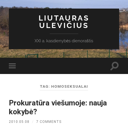
LIUTAURAS
ULEVIČIUS
XXI a. kasdienybės dienoraštis
Toggl
Toggle
search
mobile
field
menu
TAG:
HOMOSEKSUALAI
Prokuratūra viešumoje: nauja
kokybė?
2010.05.08
/
7 COMMENTS