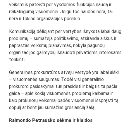
veiksmus pateikti per vykdomos funkcijos naudą ir
reikalingumą visuomenei. Jeigu tos naudos nėra, tai
nėra ir tokios organizacijos poreikio..
Komunikaciją dėliojant per vertybes išnyksta labai daug
problemų – sumažėja politikavimo, atsiranda aiškus ir
paprastas veiksmų planavimas, nekyla pagundų
organizacijos galimybių išnaudoti privatiems interesams
tenkinti.
Generalinės prokuratūros atveju vertybė yra labai aiški
– visuomenės saugumas. Todėl visi generalinio
prokuroro pasisakymai turi prasidėti ir baigtis ta pačia
gaida – apie kokią visuomenės problemą kalbama ir
kaip prokurorų veiksmai padės visuomenei išspręsti tą
sopulį ar bent jau sumažins gresiančią žalą.
Raimondo Petrausko sėkmė ir klaidos