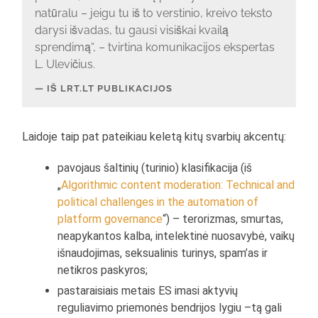
natūralu – jeigu tu iš to verstinio, kreivo teksto
darysi išvadas, tu gausi visiškai kvailą
sprendimą“, – tvirtina komunikacijos ekspertas
L. Ulevičius.
IŠ LRT.LT PUBLIKACIJOS
Laidoje taip pat pateikiau keletą kitų svarbių akcentų:
pavojaus šaltinių (turinio) klasifikacija (iš
„
Algorithmic content moderation: Technical and
political challenges in the automation of
platform governance
“) – terorizmas, smurtas,
neapykantos kalba, intelektinė nuosavybė, vaikų
išnaudojimas, seksualinis turinys, spam’as ir
netikros paskyros;
pastaraisiais metais ES imasi aktyvių
reguliavimo priemonės bendrijos lygiu –tą gali