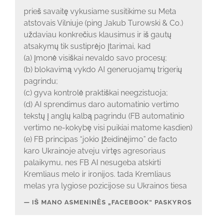
prieš savaitę vykusiame susitikime su Meta
atstovais Vilniuje (ping Jakub Turowski & Co.)
uždaviau konkrečius klausimus ir iš gautų
atsakymų tik sustiprėjo įtarimai, kad
(a) įmonė visiškai nevaldo savo procesų;
(b) blokavimą vykdo AI generuojamų trigerių
pagrindu;
(c) gyva kontrolė praktiškai neegzistuoja;
(d) AI sprendimus daro automatinio vertimo
tekstų į anglų kalbą pagrindu (FB automatinio
vertimo ne-kokybę visi puikiai matome kasdien)
(e) FB principas “jokio įžeidinėjimo” de facto
karo Ukrainoje atveju virtęs agresoriaus
palaikymu, nes FB AI nesugeba atskirti
Kremliaus melo ir ironijos. tada Kremliaus
melas yra lygiose pozicijose su Ukrainos tiesa
IŠ MANO ASMENINĖS „FACEBOOK“ PASKYROS