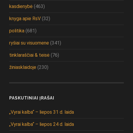
kasdienybė
(463)
knyga apie RsV
(32)
politika
(681)
ryšiai su visuomene
(341)
tinklaraščiai & teisė
(76)
žiniasklaidoje
(230)
PASKUTINIAI ĮRAŠAI
„Vyrai kalba“ – liepos 31 d. laida
„Vyrai kalba“ – liepos 24 d. laida