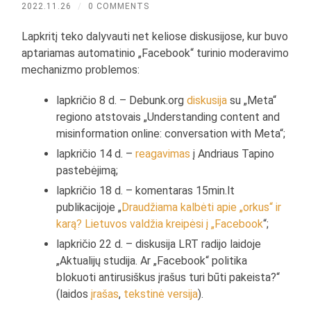
2022.11.26
/
0 COMMENTS
Lapkritį teko dalyvauti net keliose diskusijose, kur buvo
aptariamas automatinio „Facebook“ turinio moderavimo
mechanizmo problemos:
lapkričio 8 d. – Debunk.org
diskusija
su „Meta“
regiono atstovais „Understanding content and
misinformation online: conversation with Meta“;
lapkričio 14 d. –
reagavimas
į Andriaus Tapino
pastebėjimą;
lapkričio 18 d. – komentaras 15min.lt
publikacijoje „
Draudžiama kalbėti apie „orkus“ ir
karą? Lietuvos valdžia kreipėsi į „Facebook
“;
lapkričio 22 d. – diskusija LRT radijo laidoje
„Aktualijų studija. Ar „Facebook“ politika
blokuoti antirusiškus įrašus turi būti pakeista?“
(laidos
įrašas
,
tekstinė versija
).