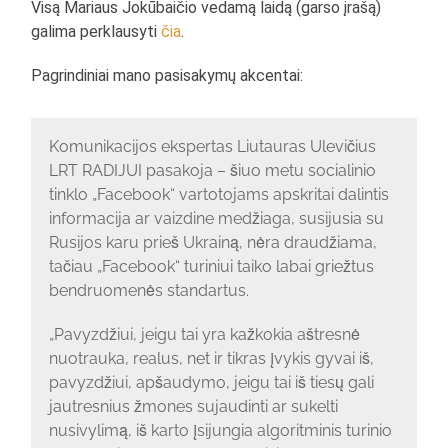
Visą Mariaus Jokūbaičio vedamą laidą (garso įrašą)
galima perklausyti
čia
.
Pagrindiniai mano pasisakymų akcentai:
Komunikacijos ekspertas Liutauras Ulevičius
LRT RADIJUI pasakoja – šiuo metu socialinio
tinklo „Facebook“ vartotojams apskritai dalintis
informacija ar vaizdine medžiaga, susijusia su
Rusijos karu prieš Ukrainą, nėra draudžiama,
tačiau „Facebook“ turiniui taiko labai griežtus
bendruomenės standartus.
„Pavyzdžiui, jeigu tai yra kažkokia aštresnė
nuotrauka, realus, net ir tikras įvykis gyvai iš,
pavyzdžiui, apšaudymo, jeigu tai iš tiesų gali
jautresnius žmones sujaudinti ar sukelti
nusivylimą, iš karto įsijungia algoritminis turinio