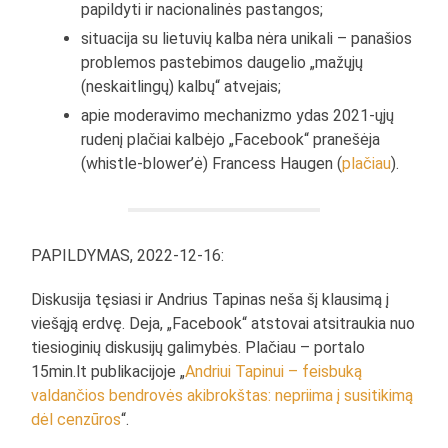
papildyti ir nacionalinės pastangos;
situacija su lietuvių kalba nėra unikali – panašios
problemos pastebimos daugelio „mažųjų
(neskaitlingų) kalbų“ atvejais;
apie moderavimo mechanizmo ydas 2021-ųjų
rudenį plačiai kalbėjo „Facebook“ pranešėja
(whistle-blower’ė) Francess Haugen (
plačiau
).
PAPILDYMAS, 2022-12-16:
Diskusija tęsiasi ir Andrius Tapinas neša šį klausimą į
viešąją erdvę. Deja, „Facebook“ atstovai atsitraukia nuo
tiesioginių diskusijų galimybės. Plačiau – portalo
15min.lt publikacijoje „
Andriui Tapinui – feisbuką
valdančios bendrovės akibrokštas: nepriima į susitikimą
dėl cenzūros
“.