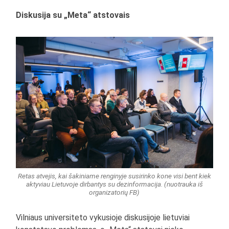
Diskusija su „Meta“ atstovais
Retas atvejis, kai šakiniame renginyje susirinko kone visi bent kiek
aktyviau Lietuvoje dirbantys su dezinformacija. (nuotrauka iš
organizatorių FB)
Vilniaus universiteto vykusioje diskusijoje lietuviai