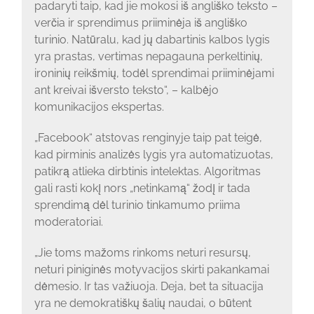
padaryti taip, kad jie mokosi iš angliško teksto –
verčia ir sprendimus priiminėja iš angliško
turinio. Natūralu, kad jų dabartinis kalbos lygis
yra prastas, vertimas nepagauna perkeltinių,
ironinių reikšmių, todėl sprendimai priiminėjami
ant kreivai išversto teksto“, – kalbėjo
komunikacijos ekspertas.
„Facebook“ atstovas renginyje taip pat teigė,
kad pirminis analizės lygis yra automatizuotas,
patikrą atlieka dirbtinis intelektas. Algoritmas
gali rasti kokį nors „netinkamą“ žodį ir tada
sprendimą dėl turinio tinkamumo priima
moderatoriai.
„Jie toms mažoms rinkoms neturi resursų,
neturi piniginės motyvacijos skirti pakankamai
dėmesio. Ir tas važiuoja. Deja, bet ta situacija
yra ne demokratiškų šalių naudai, o būtent