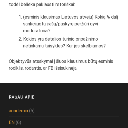
todėl belieka paklausti retoriškai:
(esminis klausimas Lietuvos atveju) Kokią % dalį
sankcijuotų įrašų/paskyrų peržiūri gyvi
moderatoriai?
Kokios yra detalios turinio pripažinimo
netinkamu taisykles? Kur jos skelbiamos?
Objektyvūs atsakymai į šiuos klausimus būtų esminis
rodiklis, rodantis, ar FB išsisukinėja.
RAŠAU APIE
academia
(5)
EN
(6)