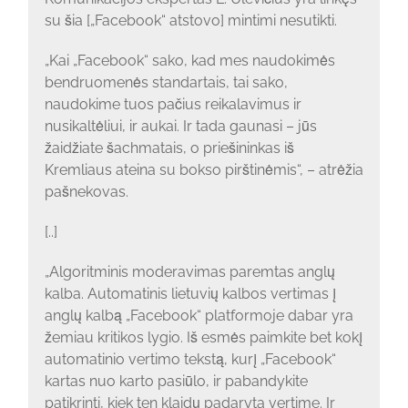
su šia [„Facebook“ atstovo] mintimi nesutikti.
„Kai „Facebook“ sako, kad mes naudokimės
bendruomenės standartais, tai sako,
naudokime tuos pačius reikalavimus ir
nusikaltėliui, ir aukai. Ir tada gaunasi – jūs
žaidžiate šachmatais, o priešininkas iš
Kremliaus ateina su bokso pirštinėmis“, – atrėžia
pašnekovas.
[..]
„Algoritminis moderavimas paremtas anglų
kalba. Automatinis lietuvių kalbos vertimas į
anglų kalbą „Facebook“ platformoje dabar yra
žemiau kritikos lygio. Iš esmės paimkite bet kokį
automatinio vertimo tekstą, kurį „Facebook“
kartas nuo karto pasiūlo, ir pabandykite
patikrinti, kiek ten klaidų padaryta vertime. Ir