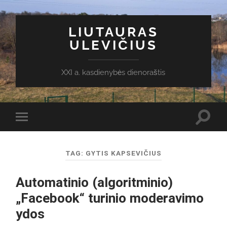
LIUTAURAS
ULEVIČIUS
XXI a. kasdienybės dienoraštis
Toggl
Toggle
search
mobile
field
menu
TAG:
GYTIS KAPSEVIČIUS
Automatinio (algoritminio)
„Facebook“ turinio moderavimo
ydos