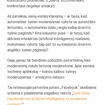
konstatavo problemas, o „Meta“ atstovai nieko
konkretaus negalėjo atsakyti.
Aš pateikiau vieną esminį klausimą – ar tiesa, kad
automatinis turinio moderavimas vyksta ne autentiško
lietuviško, o automatiniu būdu į anglų kalbą išversto
turinio pagrindu? Kita klausimo pusė – ar tiesa, kad
dirbtinis intelektas (artificial intelligence) mašininis
mokymasis vyksta taip pat to su klaidomis išversto
angliško turinio pagrindu?
Deja, gavau tik bendrinio pobūdžio patvirtinimą, kad
moderavimą vykdo lietuviai moderatoriai. Apie esminę
techninę aplinkybę – kokios kalbos turinys
moderuojamas – atsakymo nebuvo.
Tai netiesiogiai patvirtina paties „Facebook“ skelbiama
schema ir paaiškinimai pagalbos tekste „
How does
Facebook use artificial intelligence to moderate
content?
“: