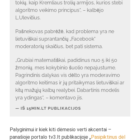
tokių, kaip Kremliaus trolių armijos, kurios stebi
algoritmo veikimo principus“, – kalbėjo
L.Ulevičius.
Pašnekovas pabrėžė, kad problema yra ne
lietuviškai suprantančių „Facebook“
moderatorių skaičius, bet pati sistema.
„Grubiai matematiškai, padidinus nuo 5 iki 50
žmonių, mes kokybinio šuolio nepajustume.
Pagrindinis dalykas vis dėlto yra moderavimo
algoritmo keitimas ir jų pritaikymas lietuviškai ar
kitų mažųjų kalbų realybei. Dabartinis modelis
yra ydingas“, – komentavo jis.
IŠ 15MIN.LT PUBLIKACIJOS
Palyginimui ir kiek kiti dėmesio verti akcentai –
panašioje portalo tv3.lt publikacijoje „
Pasipiktinus dėl