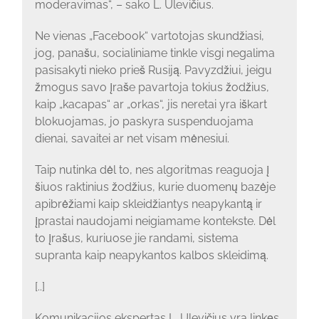
moderavimas“, – sako L. Ulevičius.
Ne vienas „Facebook“ vartotojas skundžiasi,
jog, panašu, socialiniame tinkle visgi negalima
pasisakyti nieko prieš Rusiją. Pavyzdžiui, jeigu
žmogus savo įraše pavartoja tokius žodžius,
kaip „kacapas“ ar „orkas“, jis neretai yra iškart
blokuojamas, jo paskyra suspenduojama
dienai, savaitei ar net visam mėnesiui.
Taip nutinka dėl to, nes algoritmas reaguoja į
šiuos raktinius žodžius, kurie duomenų bazėje
apibrėžiami kaip skleidžiantys neapykantą ir
įprastai naudojami neigiamame kontekste. Dėl
to įrašus, kuriuose jie randami, sistema
supranta kaip neapykantos kalbos skleidimą.
[..]
Komunikacijos ekspertas L. Ulevičius yra linkęs