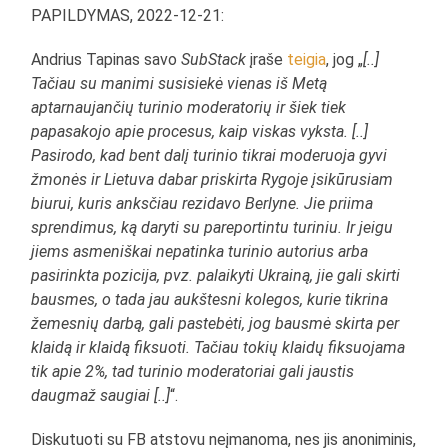
PAPILDYMAS, 2022-12-21:
Andrius Tapinas savo
SubStack
įraše
teigia
, jog „
[..]
Tačiau su manimi susisiekė vienas iš Metą
aptarnaujančių turinio moderatorių ir šiek tiek
papasakojo apie procesus, kaip viskas vyksta. [..]
Pasirodo, kad bent dalį turinio tikrai moderuoja gyvi
žmonės ir Lietuva dabar priskirta Rygoje įsikūrusiam
biurui, kuris anksčiau rezidavo Berlyne. Jie priima
sprendimus, ką daryti su pareportintu turiniu. Ir jeigu
jiems asmeniškai nepatinka turinio autorius arba
pasirinkta pozicija, pvz. palaikyti Ukrainą, jie gali skirti
bausmes, o tada jau aukštesni kolegos, kurie tikrina
žemesnių darbą, gali pastebėti, jog bausmė skirta per
klaidą ir klaidą fiksuoti. Tačiau tokių klaidų fiksuojama
tik apie 2%, tad turinio moderatoriai gali jaustis
daugmaž saugiai [..]
“.
Diskutuoti su FB atstovu neįmanoma, nes jis anoniminis,