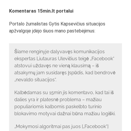
Komentaras 15min.lt portalui
Portalo žurnalistas Gytis Kapsevičius situacijos
apžvalgoje įdėjo šiuos mano pastebėjimus:
Šiame renginyje dalyvavęs komunikacijos
ekspertas Liutauras Ulevičius teigė „Facebook“
atstovui uždavęs ne vieną klausimą – iš
atsakymų jam susidaręs įspūdis, kad bendrovė
„nevaldo situacijos“.
Kalbėdamas su 15min jis komentavo, kad tai iš
dalies yra ir platesnė problema – mažiau
populiariomis kalbomis paskelbto turinio
blokavimo motyvai dažnai būna mažiau logiški.
„Mokymosi algoritmai pas juos [„Facebook“]