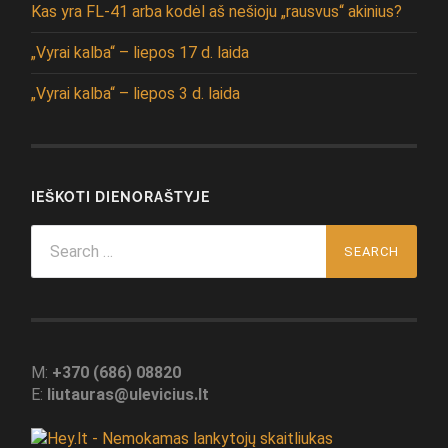
Kas yra FL-41 arba kodėl aš nešioju „rausvus“ akinius?
„Vyrai kalba“ – liepos 17 d. laida
„Vyrai kalba“ – liepos 3 d. laida
IEŠKOTI DIENORAŠTYJE
Search
for:
M:
+370 (686) 08820
E:
liutauras@ulevicius.lt