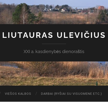
LIUTAURAS ULEVIČIUS
XXI a. kasdienybės dienoraštis
VIEŠOS KALBOS
DARBAI (RYŠIAI SU VISUOMENE ETC.)