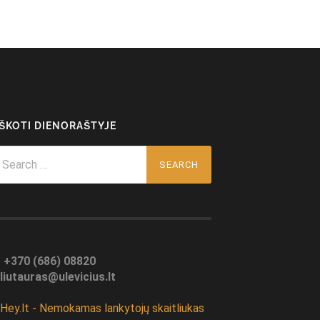
EŠKOTI DIENORAŠTYJE
arch
r:
:
+370 (686) 08820
liutauras@ulevicius.lt