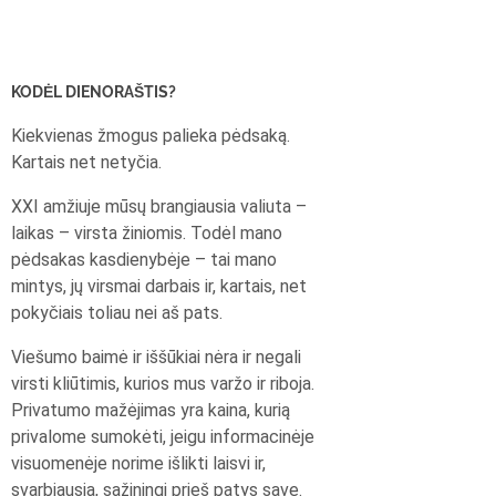
KODĖL DIENORAŠTIS?
Kiekvienas žmogus palieka pėdsaką.
Kartais net netyčia.
XXI amžiuje mūsų brangiausia valiuta –
laikas – virsta žiniomis. Todėl mano
pėdsakas kasdienybėje – tai mano
mintys, jų virsmai darbais ir, kartais, net
pokyčiais toliau nei aš pats.
Viešumo baimė ir iššūkiai nėra ir negali
virsti kliūtimis, kurios mus varžo ir riboja.
Privatumo mažėjimas yra kaina, kurią
privalome sumokėti, jeigu informacinėje
visuomenėje norime išlikti laisvi ir,
svarbiausia, sąžiningi prieš patys save.