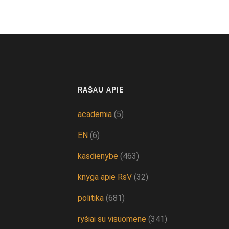
RAŠAU APIE
academia
(5)
EN
(6)
kasdienybė
(463)
knyga apie RsV
(32)
politika
(681)
ryšiai su visuomene
(341)