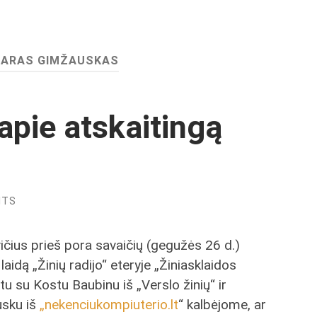
TARAS GIMŽAUSKAS
 apie atskaitingą
NTS
ičius prieš pora savaičių (gegužės 26 d.)
laidą „Žinių radijo“ eteryje „Žiniasklaidos
tu su Kostu Baubinu iš „Verslo žinių“ ir
usku iš
„nekenciukompiuterio.lt
“ kalbėjome, ar