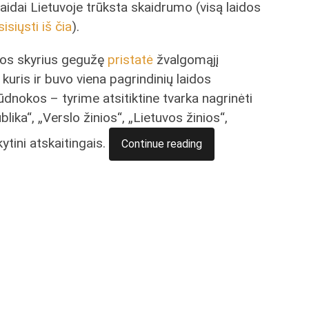
klaidai Lietuvoje trūksta skaidrumo (visą laidos
sisiųsti iš čia
).
vos skyrius gegužę
pristatė
žvalgomąjį
kuris ir buvo viena pagrindinių laidos
ūdnokos – tyrime atsitiktine tvarka nagrinėti
lika“, „Verslo žinios“, „Lietuvos žinios“,
kytini atskaitingais.
Continue reading