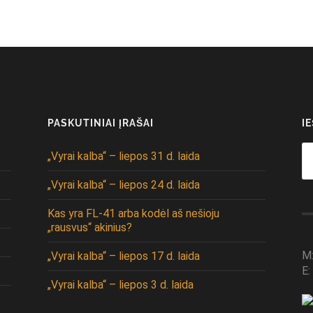
PASKUTINIAI ĮRAŠAI
I
Se
„Vyrai kalba“ – liepos 31 d. laida
fo
„Vyrai kalba“ – liepos 24 d. laida
Kas yra FL-41 arba kodėl aš nešioju
„rausvus“ akinius?
M
„Vyrai kalba“ – liepos 17 d. laida
E:
„Vyrai kalba“ – liepos 3 d. laida