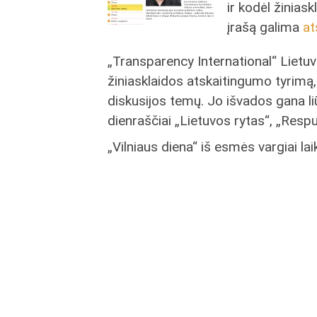
ir kodėl žinias
įrašą galima
at
„Transparency International“ Lietu
žiniasklaidos atskaitingumo tyrimą, 
diskusijos temų. Jo išvados gana li
dienraščiai „Lietuvos rytas“, „Respub
„Vilniaus diena“ iš esmės vargiai lai