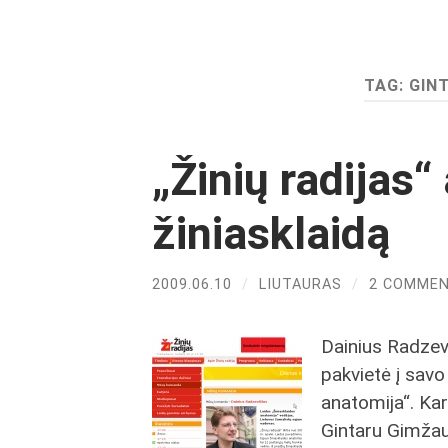
TAG:
GIN
„Žinių radijas“
žiniasklaidą
2009.06.10
/
LIUTAURAS
/
2 COMME
Dainius Radzev
pakvietė į savo 
anatomija“. Kar
Gintaru Gimža