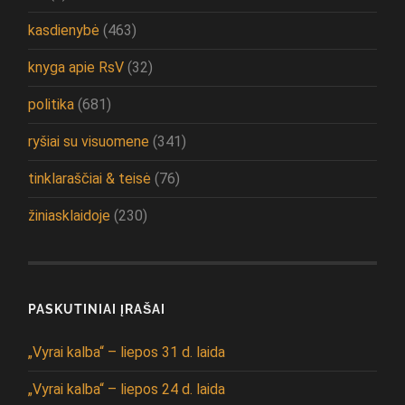
kasdienybė
(463)
knyga apie RsV
(32)
politika
(681)
ryšiai su visuomene
(341)
tinklaraščiai & teisė
(76)
žiniasklaidoje
(230)
PASKUTINIAI ĮRAŠAI
„Vyrai kalba“ – liepos 31 d. laida
„Vyrai kalba“ – liepos 24 d. laida