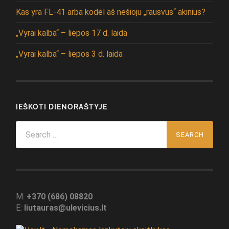
Kas yra FL-41 arba kodėl aš nešioju „rausvus“ akinius?
„Vyrai kalba“ – liepos 17 d. laida
„Vyrai kalba“ – liepos 3 d. laida
IEŠKOTI DIENORAŠTYJE
Search
for:
M:
+370 (686) 08820
E:
liutauras@ulevicius.lt