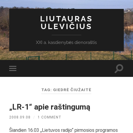
LIUTAURAS
ULEVIČIUS
XXI a. kasdienybės dienoraštis
Toggl
Toggle
search
mobile
field
menu
TAG:
GIEDRĖ ČIUŽAITĖ
„LR-1“ apie raštingumą
2008.09.08
/
1 COMMENT
Šiandien 16.03 „Lietuvos radijo“ pirmosios programos