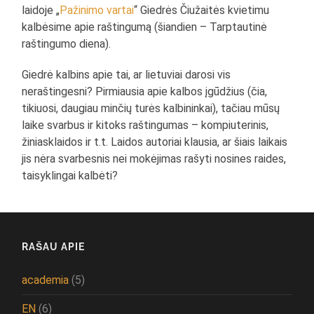
laidoje „
Pažinimo vartai
“ Giedrės Čiužaitės kvietimu
kalbėsime apie raštingumą (šiandien – Tarptautinė
raštingumo diena).
Giedrė kalbins apie tai, ar lietuviai darosi vis
neraštingesni? Pirmiausia apie kalbos įgūdžius (čia,
tikiuosi, daugiau minčių turės kalbininkai), tačiau mūsų
laike svarbus ir kitoks raštingumas – kompiuterinis,
žiniasklaidos ir t.t. Laidos autoriai klausia, ar šiais laikais
jis nėra svarbesnis nei mokėjimas rašyti nosines raides,
taisyklingai kalbėti?
RAŠAU APIE
academia
(5)
EN
(6)