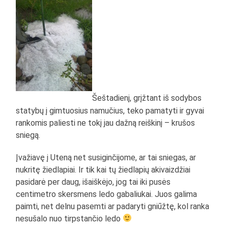
Šeštadienį, grįžtant iš sodybos
statybų į gimtuosius namučius, teko pamatyti ir gyvai
rankomis paliesti ne tokį jau dažną reiškinį – krušos
sniegą.
Įvažiavę į Uteną net susiginčijome, ar tai sniegas, ar
nukritę žiedlapiai. Ir tik kai tų žiedlapių akivaizdžiai
pasidarė per daug, išaiškėjo, jog tai iki pusės
centimetro skersmens ledo gabaliukai. Juos galima
paimti, net delnu pasemti ar padaryti gniūžtę, kol ranka
nesušalo nuo tirpstančio ledo