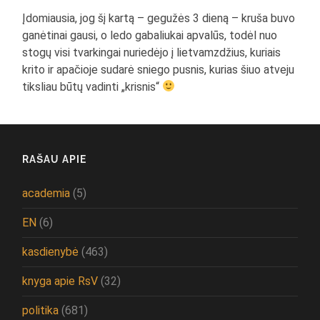
Įdomiausia, jog šį kartą – gegužės 3 dieną – kruša buvo
ganėtinai gausi, o ledo gabaliukai apvalūs, todėl nuo
stogų visi tvarkingai nuriedėjo į lietvamzdžius, kuriais
krito ir apačioje sudarė sniego pusnis, kurias šiuo atveju
tiksliau būtų vadinti „krisnis“
RAŠAU APIE
academia
(5)
EN
(6)
kasdienybė
(463)
knyga apie RsV
(32)
politika
(681)