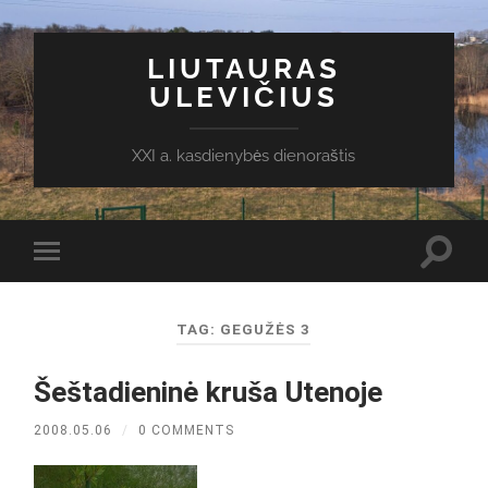
LIUTAURAS
ULEVIČIUS
XXI a. kasdienybės dienoraštis
Toggl
Toggle
search
mobile
field
menu
TAG:
GEGUŽĖS 3
Šeštadieninė kruša Utenoje
2008.05.06
/
0 COMMENTS