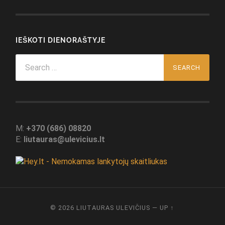
IEŠKOTI DIENORAŠTYJE
Search
for:
M:
+370 (686) 08820
E:
liutauras@ulevicius.lt
© 2026
LIUTAURAS ULEVIČIUS
—
UP ↑