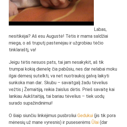
Labas,
nesitikėjai? Aš esu Augustė! Tėtis ir mama saldžiai
miega, o aš truputį pastenėjau ir užgrobiau tėčio
tinklaraštį, va!
Jeigu tėtis nesuos pats, tai jam nesakykit, aš tik
trumpai kokią dienelę čia pabūsiu, nes dar nelabai moku
ilgai dėmesį sutelkti, va net nuotraukoj galvą laikyti
sunkoka man dar.. Skubu – savaitgalį žadu tėvelius
vežtis į Žemaitiją, reikia žaislus dėtis. Prieš savaitę kai
lankiau Aukštaitiją, tai bariau tėvelius – tiek uodų
surado supažindinimui!
O šiaip siunčiu linkėjimus pusbroliui
Gedukui
(jis tik pora
mėnesių už mane vyresnis) ir puseserėms
Ūlai
(dar