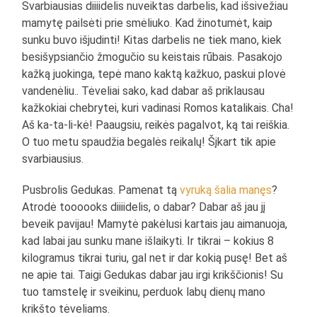
Svarbiausias diiiidelis nuveiktas darbelis, kad išsivežiau
mamytę pailsėti prie smėliuko. Kad žinotumėt, kaip
sunku buvo išjudinti! Kitas darbelis ne tiek mano, kiek
besišypsiančio žmogučio su keistais rūbais. Pasakojo
kažką juokinga, tepė mano kaktą kažkuo, paskui plovė
vandenėliu.. Tėveliai sako, kad dabar aš priklausau
kažkokiai chebrytei, kuri vadinasi Romos katalikais. Cha!
Aš ka-ta-li-kė! Paaugsiu, reikės pagalvot, ką tai reiškia.
O tuo metu spaudžia begalės reikalų! Šįkart tik apie
svarbiausius.
Pusbrolis Gedukas. Pamenat tą
vyruką šalia manęs
?
Atrodė toooooks diiiidelis, o dabar? Dabar aš jau jį
beveik pavijau! Mamytė pakėlusi kartais jau aimanuoja,
kad labai jau sunku mane išlaikyti. Ir tikrai – kokius 8
kilogramus tikrai turiu, gal net ir dar kokią pusę! Bet aš
ne apie tai. Taigi Gedukas dabar jau irgi krikščionis! Su
tuo tamstelę ir sveikinu, perduok labų dienų mano
krikšto tėveliams.