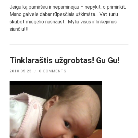
Jeigu ką pamiršau ir nepaminėjau – nepykit, o priminkit.
Mano galvelė dabar rūpesčiais užkimšta… Vat turiu
skubėt miegelio nusnaust.. Myliu visus ir linkėjimus
siunčiu!!!
Tinklaraštis užgrobtas! Gu Gu!
2010.05.25
/
0 COMMENTS