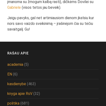
įmanoma su žmogum kalbą rasti), dičkėms Dovilei su
Gabriele
(visos tetos jau beveik).
Jeigu pavyks, gal net artimiausiom dienom įkelsiu kur
nors savo vaizdo sveikinimą – įrašinėjom čia su tėčiu
savaitgalį. Gu!
RAŠAU APIE
academia
(5)
EN
(6)
kasdienybė
(463)
knyga apie RsV
(32)
politika
(681)