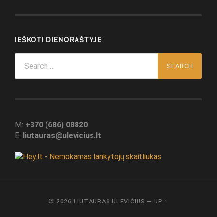
IEŠKOTI DIENORAŠTYJE
Search
for:
M:
+370 (686) 08820
E:
liutauras@ulevicius.lt
© 2026
LIUTAURAS ULEVIČIUS
—
UP ↑