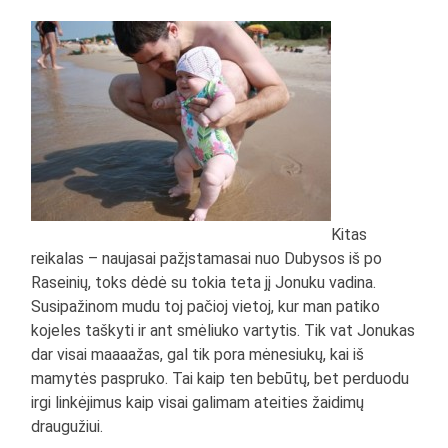
Kitas
reikalas – naujasai pažįstamasai nuo Dubysos iš po
Raseinių, toks dėdė su tokia teta jį Jonuku vadina.
Susipažinom mudu toj pačioj vietoj, kur man patiko
kojeles taškyti ir ant smėliuko vartytis. Tik vat Jonukas
dar visai maaaažas, gal tik pora mėnesiukų, kai iš
mamytės paspruko. Tai kaip ten bebūtų, bet perduodu
irgi linkėjimus kaip visai galimam ateities žaidimų
draugužiui.