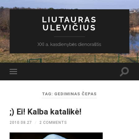
LIUTAURAS
ULEVIČIUS
XXI a. kasdienybės dienoraštis
Toggl
Toggle
search
mobile
field
menu
TAG:
GEDIMINAS ČEPAS
;) Ei! Kalba katalikė!
2010.08.27
/
2 COMMENTS