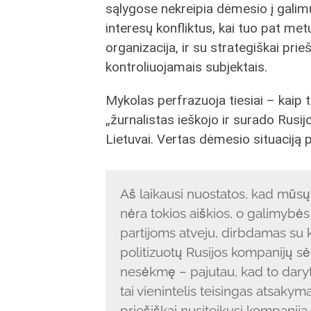
sąlygose nekreipia dėmesio į galimu
interesų konfliktus, kai tuo pat met
organizacija, ir su strategiškai pri
kontroliuojamais subjektais.
Mykolas perfrazuoja tiesiai – kaip t
„žurnalistas ieškojo ir surado Rusij
Lietuvai. Vertas dėmesio situaciją
Aš laikausi nuostatos, kad mūsų
nėra tokios aiškios, o galimybės 
partijoms atveju, dirbdamas su k
politizuotų Rusijos kompanijų s
nesėkmę – pajutau, kad to daryt
tai vienintelis teisingas atsakym
priešiškai nusiteikusi kompanija 