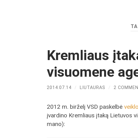
TA
Kremliaus įtak
visuomene ag
2014.07.14
/
LIUTAURAS
/
2 COMME
2012 m. birželį VSD paskelbė
veikl
įvardino Kremliaus įtaką Lietuvos vie
mano):