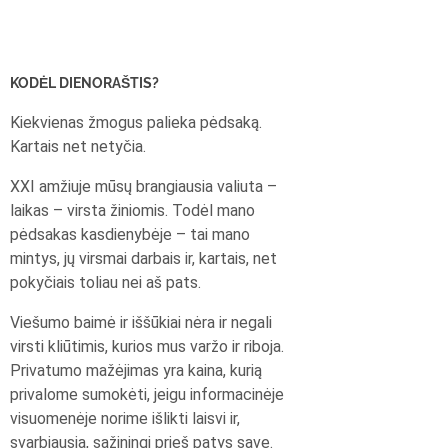
KODĖL DIENORAŠTIS?
Kiekvienas žmogus palieka pėdsaką.
Kartais net netyčia.
XXI amžiuje mūsų brangiausia valiuta –
laikas – virsta žiniomis. Todėl mano
pėdsakas kasdienybėje – tai mano
mintys, jų virsmai darbais ir, kartais, net
pokyčiais toliau nei aš pats.
Viešumo baimė ir iššūkiai nėra ir negali
virsti kliūtimis, kurios mus varžo ir riboja.
Privatumo mažėjimas yra kaina, kurią
privalome sumokėti, jeigu informacinėje
visuomenėje norime išlikti laisvi ir,
svarbiausia, sąžiningi prieš patys save.