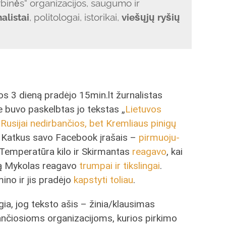
ybinės“ organizacijos, saugumo ir
nalistai
, politologai, istorikai,
viešųjų ryšių
os 3 dieną pradėjo 15min.lt žurnalistas
e buvo paskelbtas jo tekstas „
Lietuvos
 Rusijai nedirbančios, bet Kremliaus pinigų
as Katkus savo Facebook įrašais –
pirmuoju-
 Temperatūra kilo ir Skirmantas
reagavo
, kai
ką Mykolas reagavo
trumpai ir tikslingai
.
no ir jis pradėjo
kapstyti toliau
.
a, jog teksto ašis – žinia/klausimas
ančiosioms organizacijoms, kurios pirkimo