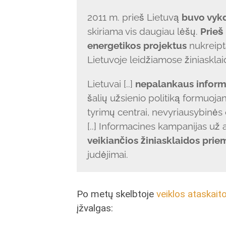
2011 m. prieš Lietuvą
buvo vyk
skiriama vis daugiau lėšų.
Prieš
energetikos projektus
nukreipt
Lietuvoje leidžiamose žiniaskla
Lietuvai [..]
nepalankaus informa
šalių užsienio politiką formuojan
tyrimų centrai, nevyriausybinės 
[..] Informacines kampanijas už 
veikiančios žiniasklaidos pri
judėjimai.
Po metų skelbtoje
veiklos ataskait
įžvalgas: