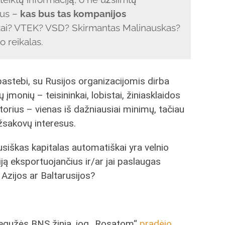
tus –
kas bus tas kompanijos
ikai? VTEK? VSD? Skirmantas Malinauskas?
o reikalas.
stebi, su Rusijos organizacijomis dirba
 įmonių – teisininkai, lobistai, žiniasklaidos
orius – vienas iš dažniausiai minimų, tačiau
užsakovų interesus.
rusiškas kapitalas automatiškai yra velnio
iją eksportuojančius ir/ar jai paslaugas
 Azijos ar Baltarusijos?
gegužės BNS žinia, jog „Rosatom“
pradėjo