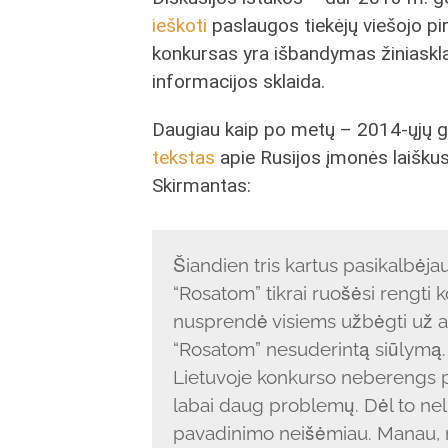
ieškoti
paslaugos tiekėjų viešojo p
konkursas yra išbandymas žiniaskla
informacijos sklaida.
Daugiau kaip po metų – 2014-ųjų ge
tekstas
apie Rusijos įmonės laišku
Skirmantas:
Šiandien tris kartus pasikalbėja
“Rosatom” tikrai ruošėsi rengti 
nusprendė visiems užbėgti už aki
“Rosatom” nesuderintą siūlymą.
Lietuvoje konkurso neberengs po
labai daug problemų. Dėl to nel
pavadinimo neišėmiau. Manau, r