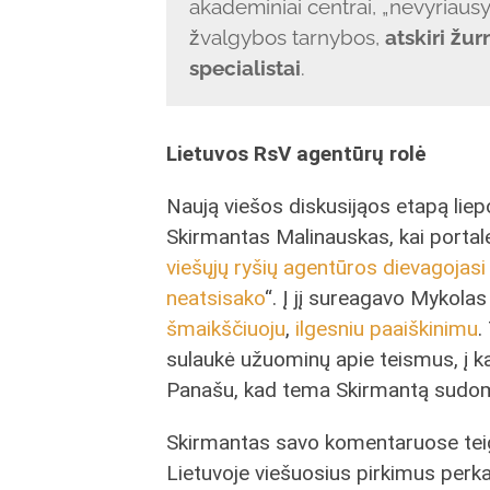
akademiniai centrai, „nevyriaus
žvalgybos tarnybos,
atskiri žur
specialistai
.
Lietuvos RsV agentūrų rolė
Naują viešos diskusijąos etapą liep
Skirmantas Malinauskas, kai portal
viešųjų ryšių agentūros dievagojasi
neatsisako
“. Į jį sureagavo Mykol
šmaikščiuoju
,
ilgesniu paaiškinimu
.
sulaukė užuominų apie teismus, į 
Panašu, kad tema Skirmantą sudomi
Skirmantas savo komentaruose teigi
Lietuvoje viešuosius pirkimus perk