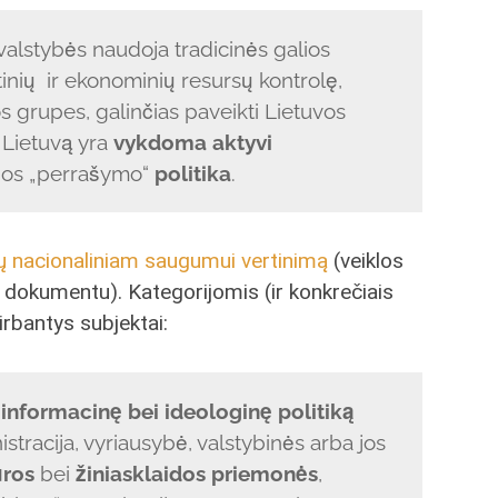
valstybės naudoja tradicinės galios
inių ir ekonominių resursų kontrolę,
os grupes, galinčias paveikti Lietuvos
 Lietuvą yra
vykdoma aktyvi
rijos „perrašymo“
politika
.
 nacionaliniam saugumui vertinimą
(veiklos
iu dokumentu). Kategorijomis (ir konkrečiais
irbantys subjektai:
 informacinę bei ideologinę politiką
tracija, vyriausybė, valstybinės arba jos
ūros
bei
žiniasklaidos priemonės
,