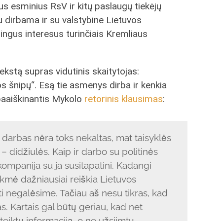
s esminius RsV ir kitų paslaugų tiekėjų
u dirbama ir su valstybine Lietuvos
ešingus interesus turinčiais Kremliaus
ekstą supras vidutinis skaitytojas:
os šnipų“. Esą tie asmenys dirba ir kenkia
 paaiškinantis Mykolo
retorinis klausimas
:
 darbas nėra toks nekaltas, mat taisyklės
– didžiulės. Kaip ir darbo su politinės
ompanija su ja susitapatini. Kadangi
ėkmė dažniausiai reiškia Lietuvos
i negalėsime. Tačiau aš nesu tikras, kad
as. Kartais gal būtų geriau, kad net
teiktų informaciją, o ne užsiimtų