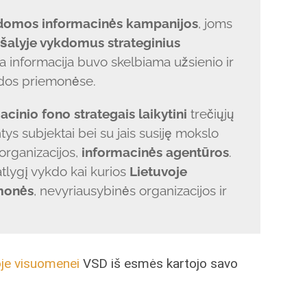
domos informacinės kampanijos
, joms
 šalyje vykdomus strateginius
a informacija buvo skelbiama užsienio ir
idos priemonėse.
cinio fono strategais laikytini
trečiųjų
tys subjektai bei su jais susiję mokslo
organizacijos,
informacinės agentūros
.
atlygį vykdo kai kurios
Lietuvoje
emonės
, nevyriausybinės organizacijos ir
oje visuomenei
VSD iš esmės kartojo savo