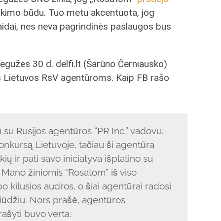
irkimo būdu. Tuo metu akcentuota, jog
idai, nes neva pagrindinės paslaugos bus
gužės 30 d. delfi.lt (Šarūno Černiausko)
s Lietuvos RsV agentūroms. Kaip FB rašo
u su Rusijos agentūros “PR Inc.” vadovu.
konkursą Lietuvoje, tačiau ši agentūra
ų ir pati savo iniciatyva išplatino su
 Mano žiniomis “Rosatom” iš viso
 kilusios audros, o šiai agentūrai radosi
iūdžiu. Nors prašė, agentūros
ašyti buvo verta.