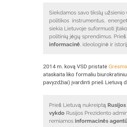
Siekdamos savo tikslų užsienio 
politikos instrumentus, energet
siekia Lietuvoje suformuoti įtak
politinių jėgų sprendimus. Prieš
informacinė
, ideologinė ir isto
2014 m. kovą VSD pristatė
Grėsmių
ataskaita liko formaliu biurokratin
pavyzdžiai) įvardinti prieš Lietuvą d
Prieš Lietuvą nukreiptą
Rusijos
vykdo
Rusijos Prezidento adminis
remiamos
informacinės agent