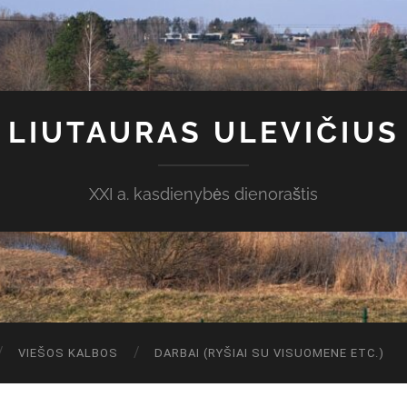
LIUTAURAS ULEVIČIUS
XXI a. kasdienybės dienoraštis
VIEŠOS KALBOS
DARBAI (RYŠIAI SU VISUOMENE ETC.)