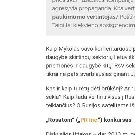
agresyvia propaganda. Kita ver
patikimumo vertintojas
? Polit
Taigi tai kiekvieno apsisprendim
Kaip Mykolas savo komentaruose pa
daugybė skirtingų sektorių lietuviškų
priemonės ir daugybė kitų. RsV sekt
tikrai ne pats svarbiausias ginant 
Kas ir kaip turėtų dėti brūkšnį? Ar 
sėkla? Kaip tada vertinti visus į Rus
teikiančius? O Rusijos satelitams iš
„Rosatom“ („
PR Inc.
“) konkursas
Diskusijos ištakos – dar 2013 m. 