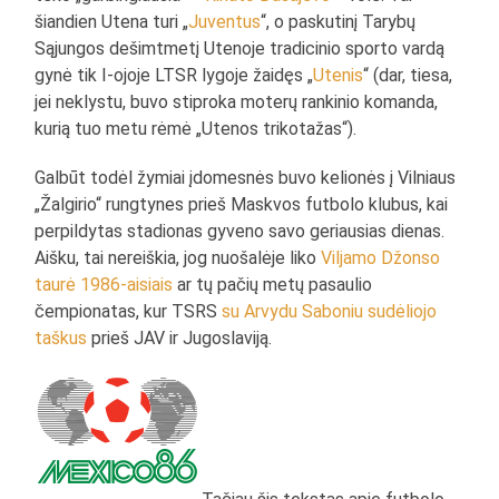
šiandien Utena turi „
Juventus
“, o paskutinį Tarybų
Sąjungos dešimtmetį Utenoje tradicinio sporto vardą
gynė tik I-ojoje LTSR lygoje žaidęs „
Utenis
“ (dar, tiesa,
jei neklystu, buvo stiproka moterų rankinio komanda,
kurią tuo metu rėmė „Utenos trikotažas“).
Galbūt todėl žymiai įdomesnės buvo kelionės į Vilniaus
„Žalgirio“ rungtynes prieš Maskvos futbolo klubus, kai
perpildytas stadionas gyveno savo geriausias dienas.
Aišku, tai nereiškia, jog nuošalėje liko
Viljamo Džonso
taurė 1986-aisiais
ar tų pačių metų pasaulio
čempionatas, kur TSRS
su Arvydu Saboniu sudėliojo
taškus
prieš JAV ir Jugoslaviją.