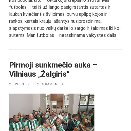
kampuočiai, kitu – keturkojai krepšinio stovai. Man
futbolas – tai iš už lango pasigirstantis sutartas ir
laukan kviečiantis švilpimas, purvu aplipę kojos ir
rankos, kartais krauju lašantys nusibrozdinimai,
slapstymasis nuo vaikų darželio sargo ir žaidimas iki kol
sutems. Man futbolas – neatskiriama vaikystės dalis.
Pirmoji sunkmečio auka –
Vilniaus „Žalgiris“
2009.03.07
/
2 COMMENTS