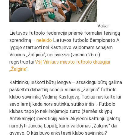
Vakar
Lietuvos futbolo federacija priėmė formaliai teisingą
sprendimą –
neleido
Lietuvos futbolo čempionato A
lygoje startuoti nei Kastujevo valdomam senajam
Vilniaus „Žalgiriui“, nei šviežiai (vasario 26 d.)
registruotai
VšĮ Vilniaus miesto futbolo draugijai
„Žalgiris“
.
Kaltininkų ieškoti būtų lengva – atsakingu būtų galima
paskelbti dabartinį senojo Vilniaus „Žalgirio“ futbolo
klubo savininką Vadimą Kastujevą. Tačiau nusikaltėliai
savo lemtį kada nors sutinka, sutiko ir šis… Futbolo
klubas tapo jo nekilnojamojo turto (žemės sklypų
Antakalnyje) investicijų auka. Akylesni kaltuoju galėtų
nurodyti Janušą Loputį, kurio valdomas „Žalgiris“ dar
gyvavo. O kas buvo ankstesni klubo savininkai?