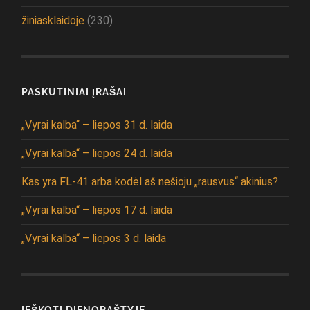
žiniasklaidoje
(230)
PASKUTINIAI ĮRAŠAI
„Vyrai kalba“ – liepos 31 d. laida
„Vyrai kalba“ – liepos 24 d. laida
Kas yra FL-41 arba kodėl aš nešioju „rausvus“ akinius?
„Vyrai kalba“ – liepos 17 d. laida
„Vyrai kalba“ – liepos 3 d. laida
IEŠKOTI DIENORAŠTYJE