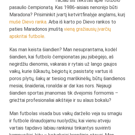
Tačiau šis tekstas apie futbolo
pasaulio čempionatą. Kas 1986-aisiais nenorėjo būti
Maradona? Prisiminkit įvartį ketvirtfinalyje anglams, kurį
mušė Dievo ranka
. Arba iš karto po Dievo rankos to
paties Maradonos įmuštą
vieną gražiausių įvarčių
apskritai futbole
.
Kas man keista šiandien? Man nesuprantama, kodėl
šiandien, kai futbolo čempionatas jau įsibėgėjo, aš
negirdžiu dienomis, vakarais ir rytais už lango gaujos
vaikų, kurie šūkautų, bėgiotų ir, pasistatę vartus iš
poros plytų, šakų ar tiesiog marškinėlių, būtų šiandienos
mesiai, šnaideriai, ronaldai ar dar kas nors. Nejaugi
šiandien sportas įmanomas tik dvejomis formomis –
griežtai profesionaliai aikštėje ir su alaus bokalu?
Man futbolas visada bus vaikų darželio veja su smagiu
ir futbole išnaudojamu nuolydžiu, kai vienu atveju
vartais tapdavo labiau rankiniui tinkantys suvirinti