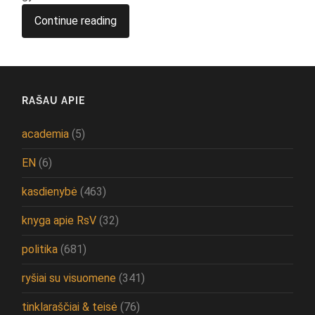
Continue reading
RAŠAU APIE
academia
(5)
EN
(6)
kasdienybė
(463)
knyga apie RsV
(32)
politika
(681)
ryšiai su visuomene
(341)
tinklaraščiai & teisė
(76)