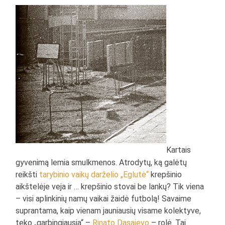
Kartais
gyvenimą lemia smulkmenos. Atrodytų, ką galėtų
reikšti
tarybinio vaikų darželio „Eglutė“
krepšinio
aikštelėje veja ir … krepšinio stovai be lankų? Tik viena
– visi aplinkinių namų vaikai žaidė futbolą! Savaime
suprantama, kaip vienam jauniausių visame kolektyve,
teko „garbingiausia“ –
Rinato Dasajevo
– rolė. Tai