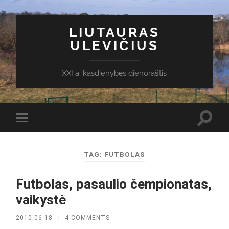
LIUTAURAS
ULEVIČIUS
XXI a. kasdienybės dienoraštis
Toggl
Toggle
search
mobile
field
menu
TAG:
FUTBOLAS
Futbolas, pasaulio čempionatas,
vaikystė
2010.06.18
/
4 COMMENTS