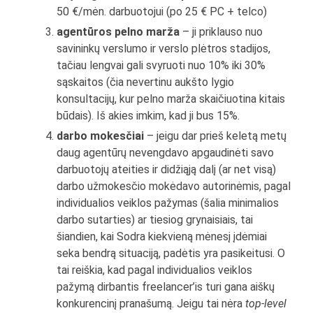
50 €/mėn. darbuotojui (po 25 € PC + telco)
agentūros pelno marža
– ji priklauso nuo
savininkų verslumo ir verslo plėtros stadijos,
tačiau lengvai gali svyruoti nuo 10% iki 30%
sąskaitos (čia nevertinu aukšto lygio
konsultacijų, kur pelno marža skaičiuotina kitais
būdais). Iš akies imkim, kad ji bus 15%.
darbo mokesčiai
– jeigu dar prieš keletą metų
daug agentūrų nevengdavo apgaudinėti savo
darbuotojų ateities ir didžiąją dalį (ar net visą)
darbo užmokesčio mokėdavo autorinėmis, pagal
individualios veiklos pažymas (šalia minimalios
darbo sutarties) ar tiesiog grynaisiais, tai
šiandien, kai Sodra kiekvieną mėnesį įdėmiai
seka bendrą situaciją, padėtis yra pasikeitusi. O
tai reiškia, kad pagal individualios veiklos
pažymą dirbantis freelancer’is turi gana aiškų
konkurencinį pranašumą. Jeigu tai nėra
top-level