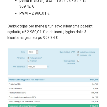
pelno marža
(15%) = 1 852,98 / 85 * 15 =
369,42 €
PVM
= 2 980,01 €
Darbuotojas per mėnesį turi savo klientams pateikti
sąskaitų už 2 980,01 €, o dalinant į lygias dalis 3
klientams gaunasi po 993,34 €.