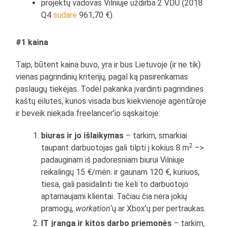
projektų vadovas Vilniuje uždirba 2 VDU (2018
Q4
sudarė
961,70 €).
#1 kaina
Taip, būtent kaina buvo, yra ir bus Lietuvoje (ir ne tik)
vienas pagrindinių kriterijų, pagal ką pasirenkamas
paslaugų tiekėjas. Todėl pakanka įvardinti pagrindines
kaštų eilutes, kurios visada bus kiekvienoje agentūroje
ir beveik niekada freelancer’io sąskaitoje:
biuras ir jo išlaikymas
– tarkim, smarkiai
2
taupant darbuotojas gali tilpti į kokius 8 m
–>
padauginam iš padoresniam biurui Vilniuje
reikalingų 15 €/mėn. ir gaunam 120 €, kuriuos,
tiesa, gali pasidalinti tie keli to darbuotojo
aptarnaujami klientai. Tačiau čia nėra jokių
pramogų,
workation
‘ų ar Xbox’ų per pertraukas.
IT įranga ir kitos darbo priemonės
– tarkim,