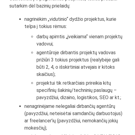
sutarkim dėl bazinių prielaidų:
nagrinėkim „vidutinio“ dydžio projektus, kurie
telpa į tokius rėmus:
darbų apimtis „įveikiama“ vienam projektų
vadovui;
agentūroje dirbantis projektų vadovas
prižiūri 3 tokius projektus (realybėje gali
būti 2, 4, o išskirtiniai atvejais ir kitoks
skaičius);
projektui tik retkarčiais prireikia kitų
specifinių šakinių/techninių paslaugų –
pavyzdžiui, dizaino, logistikos, SEO ar kt.;
nenagrinėjame nelegaliai dirbančių agentūrų
(pavyzdžiui, neteisėtai samdančių darbuotojus)
ar freelancer’ių (pavyzdžiui, nemokančių jokių
mokesčių);