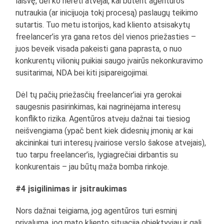
laisvę, dėl ko nereti atvejai, kai būtent agentūros
nutraukia (ar inicijuoja tokį procesą) paslaugų teikimo
sutartis. Tuo metu istorijos, kad kliento atsisakytų
freelancer’is yra gana retos dėl vienos priežasties –
juos beveik visada pakeisti gana paprasta, o nuo
konkurentų vilionių puikiai saugo įvairūs nekonkuravimo
susitarimai, NDA bei kiti įsipareigojimai.
Dėl tų pačių priežasčių freelancer’iai yra gerokai
saugesnis pasirinkimas, kai nagrinėjama interesų
konflikto rizika. Agentūros atveju dažnai tai tiesiog
neišvengiama (ypač bent kiek didesnių įmonių ar kai
akcininkai turi interesų įvairiose verslo šakose atvejais),
tuo tarpu freelancer’is, lygiagrečiai dirbantis su
konkurentais – jau būtų maža bomba rinkoje.
#4 įsigilinimas ir įsitraukimas
Nors dažnai teigiama, jog agentūros turi esminį
privalumą, jog mato kliento situaciją objektyviau ir gali