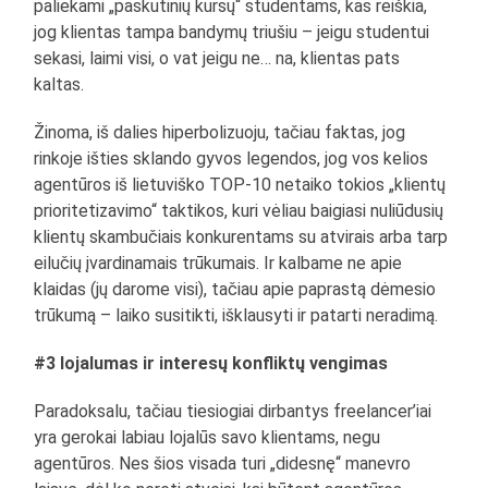
paliekami „paskutinių kursų“ studentams, kas reiškia,
jog klientas tampa bandymų triušiu – jeigu studentui
sekasi, laimi visi, o vat jeigu ne… na, klientas pats
kaltas.
Žinoma, iš dalies hiperbolizuoju, tačiau faktas, jog
rinkoje išties sklando gyvos legendos, jog vos kelios
agentūros iš lietuviško TOP-10 netaiko tokios „klientų
prioritetizavimo“ taktikos, kuri vėliau baigiasi nuliūdusių
klientų skambučiais konkurentams su atvirais arba tarp
eilučių įvardinamais trūkumais. Ir kalbame ne apie
klaidas (jų darome visi), tačiau apie paprastą dėmesio
trūkumą – laiko susitikti, išklausyti ir patarti neradimą.
#3 lojalumas ir interesų konfliktų vengimas
Paradoksalu, tačiau tiesiogiai dirbantys freelancer’iai
yra gerokai labiau lojalūs savo klientams, negu
agentūros. Nes šios visada turi „didesnę“ manevro