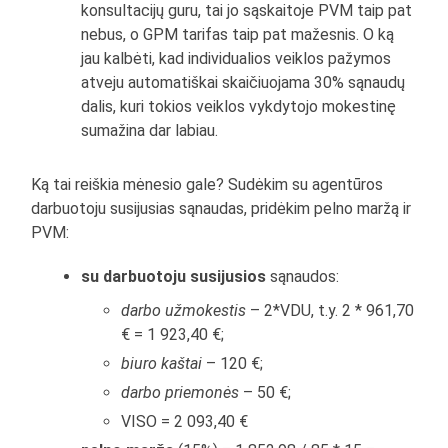
konsultacijų guru, tai jo sąskaitoje PVM taip pat
nebus, o GPM tarifas taip pat mažesnis. O ką
jau kalbėti, kad individualios veiklos pažymos
atveju automatiškai skaičiuojama 30% sąnaudų
dalis, kuri tokios veiklos vykdytojo mokestinę
sumažina dar labiau.
Ką tai reiškia mėnesio gale? Sudėkim su agentūros
darbuotoju susijusias sąnaudas, pridėkim pelno maržą ir
PVM:
su darbuotoju susijusios
sąnaudos:
darbo užmokestis
– 2*VDU, t.y. 2 * 961,70
€ = 1 923,40 €;
biuro kaštai
– 120 €;
darbo priemonės
– 50 €;
VISO = 2 093,40 €