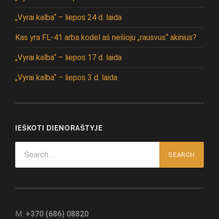
„Vyrai kalba“ – liepos 24 d. laida
Kas yra FL-41 arba kodėl aš nešioju „rausvus“ akinius?
„Vyrai kalba“ – liepos 17 d. laida
„Vyrai kalba“ – liepos 3 d. laida
IEŠKOTI DIENORAŠTYJE
Search
for:
M:
+370 (686) 08820