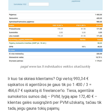
pagal www.tax.lt individualios veiklos skaičiuoklę
Ir kuo tai skiriasi klientams? Ogi vietoj 993,34 €
sąskaitos iš agentūros jie gaus tik po 1 400 / 3 =
466,67 € sąskaitą iš freelancer’io. Tiesa, agentūrai
sumokėtos sumos dalį – PVM, lygią apie 172,40 € –
klientas galės susigrąžinti per PVM užskaitą, tačiau tik
tada, jeigu gauna tokių pajamų.