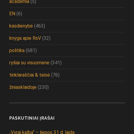
academia
(5)
EN
(6)
kasdienybė
(463)
knyga apie RsV
(32)
politika
(681)
ryšiai su visuomene
(341)
tinklaraščiai & teisė
(76)
žiniasklaidoje
(230)
PASKUTINIAI ĮRAŠAI
„Vyrai kalba“ – liepos 31 d. laida