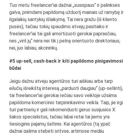
Tuo metu freelancer’iai dažnai „susispaus“ ir palinksės
galva, priimdami papildomą užduotį mainais už ramybę ir
ilgalaikių santykių išlaikymą. Tai nėra gražu (iš kliento
pusės), tačiau tokių spaudimo atvejų pasitaiko ir
freelancer’iai tai gali amortizuoti gerokai paprasčiau,
nes „virš jų“ nėra nei tik į pelną orientuoto direktoriaus,
nei, juo labiau, akcininkų.
#5 up-sell, cash-back ir kiti papildomo pinigavimosi
būdai
Jeigu dažnu atveju agentūros turi aiškiau arba tarp
eilučių išreikštą interesą „parduoti daugiau“ (up-sellinti),
tai freelancer’iai gerokai rečiau savo veikloje užsiima
papildoma komercinio tarpininkavimo veikla. Taip, jie irgi
turi partnerių ir gali rekomenduoti gerus susijusios X
šakos specialistus, tačiau labai retai tai jiems yra
tiesioginis pajamų šaltinis. Kai agentūros (tą ypač
dažnai galima stebėti srityse, artimose medijų