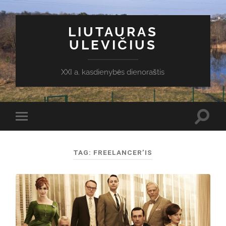
LIUTAURAS
ULEVIČIUS
XXI a. kasdienybės dienoraštis
Toggl
Toggle
search
mobile
field
menu
TAG:
FREELANCER’IS