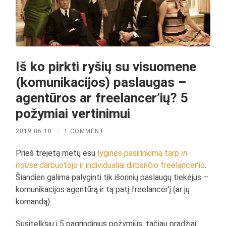
Iš ko pirkti ryšių su visuomene
(komunikacijos) paslaugas –
agentūros ar freelancer’ių? 5
požymiai vertinimui
2019.06.10
/
1 COMMENT
Prieš trejetą metų esu
lyginęs pasirinkimą tarp
in-
house
darbuotojo ir individualiai dirbančio freelancer’io
.
Šiandien galima palyginti tik išorinių paslaugų tiekėjus –
komunikacijos agentūrą ir tą patį freelancer’į (ar jų
komandą).
Susitelksiu į 5 pagrindinius požymius, tačiau pradžiai