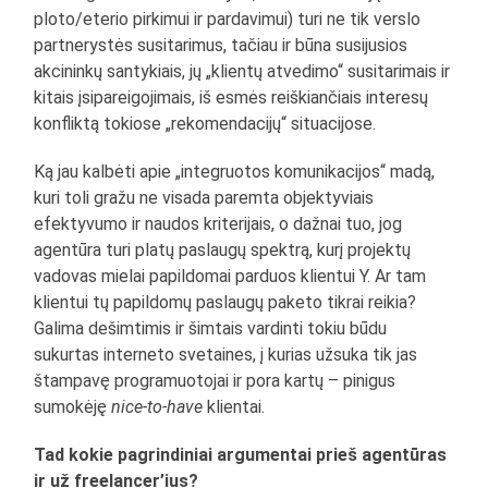
ploto/eterio pirkimui ir pardavimui) turi ne tik verslo
partnerystės susitarimus, tačiau ir būna susijusios
akcininkų santykiais, jų „klientų atvedimo“ susitarimais ir
kitais įsipareigojimais, iš esmės reiškiančiais interesų
konfliktą tokiose „rekomendacijų“ situacijose.
Ką jau kalbėti apie „integruotos komunikacijos“ madą,
kuri toli gražu ne visada paremta objektyviais
efektyvumo ir naudos kriterijais, o dažnai tuo, jog
agentūra turi platų paslaugų spektrą, kurį projektų
vadovas mielai papildomai parduos klientui Y. Ar tam
klientui tų papildomų paslaugų paketo tikrai reikia?
Galima dešimtimis ir šimtais vardinti tokiu būdu
sukurtas interneto svetaines, į kurias užsuka tik jas
štampavę programuotojai ir pora kartų – pinigus
sumokėję
nice-to-have
klientai.
Tad kokie pagrindiniai argumentai prieš agentūras
ir už freelancer’ius?