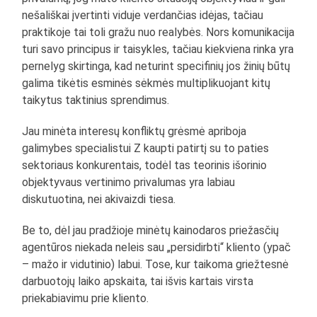
nešališkai įvertinti viduje verdančias idėjas, tačiau
praktikoje tai toli gražu nuo realybės. Nors komunikacija
turi savo principus ir taisykles, tačiau kiekviena rinka yra
pernelyg skirtinga, kad neturint specifinių jos žinių būtų
galima tikėtis esminės sėkmės multiplikuojant kitų
taikytus taktinius sprendimus.
Jau minėta interesų konfliktų grėsmė apriboja
galimybes specialistui Z kaupti patirtį su to paties
sektoriaus konkurentais, todėl tas teorinis išorinio
objektyvaus vertinimo privalumas yra labiau
diskutuotina, nei akivaizdi tiesa.
Be to, dėl jau pradžioje minėtų kainodaros priežasčių
agentūros niekada neleis sau „persidirbti“ kliento (ypač
– mažo ir vidutinio) labui. Tose, kur taikoma griežtesnė
darbuotojų laiko apskaita, tai išvis kartais virsta
priekabiavimu prie kliento.