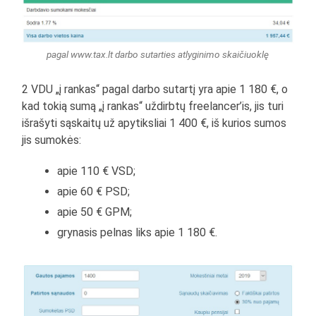
pagal www.tax.lt darbo sutarties atlyginimo skaičiuoklę
2 VDU „į rankas“ pagal darbo sutartį yra apie 1 180 €, o
kad tokią sumą „į rankas“ uždirbtų freelancer’is, jis turi
išrašyti sąskaitų už apytiksliai 1 400 €, iš kurios sumos
jis sumokės:
apie 110 € VSD;
apie 60 € PSD;
apie 50 € GPM;
grynasis pelnas liks apie 1 180 €.