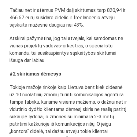
Tačiau net ir atėmus PVM dalį skirtumas tarp 820,94 ir
466,67 eurų susidaro didelis ir freelancer’io atveju
sąskaita mažesnė daugiau nei 43%.
Atskirai pažymėtina, jog tai atvejais, kai samdomas ne
vienas projektų vadovas-orkestras, o specialistų
komanda, tai susikaupiantys sąskaitybos skirtumai
išauga dar labiau.
#2 skiriamas dėmesys
Tokioje mažoje rinkoje kaip Lietuva bent kiek didesnė
už 10 nuolatinių žmonių turinti komunikacijos agentūra
tampa fabriku, kuriame visiems mažiems, o dažnai net ir
vidutinio dydžio klientams dėmesį skiria ne realią patirtį
sukaupę lyderiai, o žmonės su minimalia 2-3 metų
patirtimi kažkurioje iš komunikacijos nišų. O jeigu
„kontora“ didelė, tai dažnu atveju tokie klientai