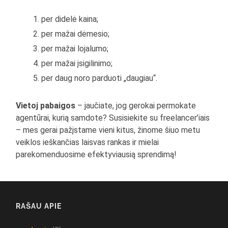
per didelė kaina;
per mažai dėmesio;
per mažai lojalumo;
per mažai įsigilinimo;
per daug noro parduoti „daugiau“.
Vietoj pabaigos
– jaučiate, jog gerokai permokate
agentūrai, kurią samdote? Susisiekite su freelancer’iais
– mes gerai pažįstame vieni kitus, žinome šiuo metu
veiklos ieškančias laisvas rankas ir mielai
parekomenduosime efektyviausią sprendimą!
RAŠAU APIE