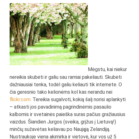
Mėgstu, kai niekur
nereikia skubėti ir galiu sau ramiai pakeliauti. Skubėti
dažniausiai tenka, todėl galiu keliauti tik internete. O
čia geresnio tako kelionėms kol kas nerandu nei
flickr.com
. Tereikia sugalvoti, kokią šalį norisi aplankyti
– atkasti jos pavadinimą pagrindinėmis pasaulio
kalbomis ir svetainės paieška suras pačius gražiausius
vaizdus. Šiandien Jurgos (sveika, grįžus į Lietuvą!)
minčių sužavėtas keliavau po Naująją Zelandiją.
Nuotraukoje viena akimirka ir vietovė, kur vos už 5