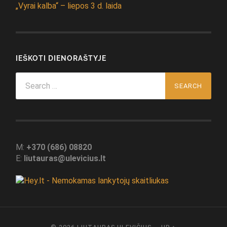
„Vyrai kalba“ – liepos 3 d. laida
IEŠKOTI DIENORAŠTYJE
Search
for:
M:
+370 (686) 08820
E:
liutauras@ulevicius.lt