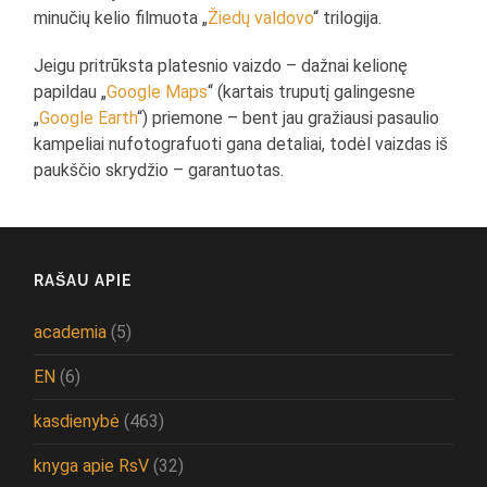
minučių kelio filmuota „
Žiedų valdovo
“ trilogija.
Jeigu pritrūksta platesnio vaizdo – dažnai kelionę
papildau „
Google Maps
“ (kartais truputį galingesne
„
Google Earth
“) priemone – bent jau gražiausi pasaulio
kampeliai nufotografuoti gana detaliai, todėl vaizdas iš
paukščio skrydžio – garantuotas.
RAŠAU APIE
academia
(5)
EN
(6)
kasdienybė
(463)
knyga apie RsV
(32)