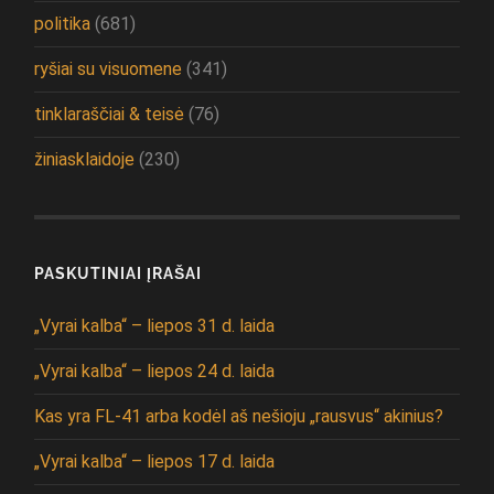
politika
(681)
ryšiai su visuomene
(341)
tinklaraščiai & teisė
(76)
žiniasklaidoje
(230)
PASKUTINIAI ĮRAŠAI
„Vyrai kalba“ – liepos 31 d. laida
„Vyrai kalba“ – liepos 24 d. laida
Kas yra FL-41 arba kodėl aš nešioju „rausvus“ akinius?
„Vyrai kalba“ – liepos 17 d. laida