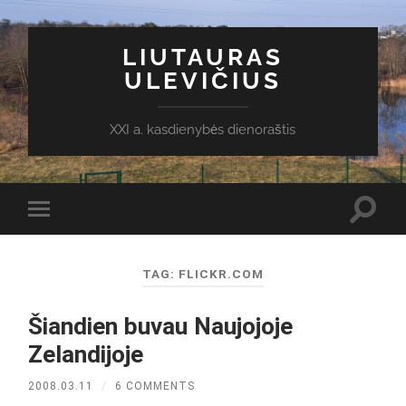
LIUTAURAS
ULEVIČIUS
XXI a. kasdienybės dienoraštis
Toggl
Toggle
search
mobile
field
menu
TAG:
FLICKR.COM
Šiandien buvau Naujojoje
Zelandijoje
2008.03.11
/
6 COMMENTS