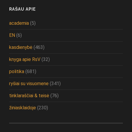
RAŠAU APIE
academia
(5)
EN
(6)
kasdienybė
(463)
knyga apie RsV
(32)
politika
(681)
ryšiai su visuomene
(341)
tinklaraščiai & teisė
(76)
žiniasklaidoje
(230)