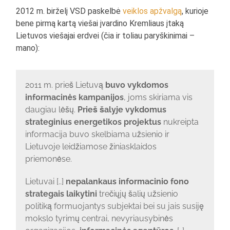
2012 m. birželį VSD paskelbė
veiklos apžvalgą
, kurioje
bene pirmą kartą viešai įvardino Kremliaus įtaką
Lietuvos viešajai erdvei (čia ir toliau paryškinimai –
mano):
2011 m. prieš Lietuvą
buvo vykdomos
informacinės kampanijos
, joms skiriama vis
daugiau lėšų.
Prieš šalyje vykdomus
strateginius energetikos projektus
nukreipta
informacija buvo skelbiama užsienio ir
Lietuvoje leidžiamose žiniasklaidos
priemonėse.
Lietuvai [..]
nepalankaus informacinio fono
strategais laikytini
trečiųjų šalių užsienio
politiką formuojantys subjektai bei su jais susiję
mokslo tyrimų centrai, nevyriausybinės