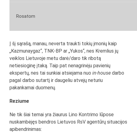
Rosatom
Į šį sąrašą, manau, neverta traukti tokių įmonių kaip
„Kazmunaygaz“, TNK-BP ar „Yukos“, nes Kremlius jų
veiklos Lietuvoje metu darė/daro tik ribotą
netiesioginę įtaką. Taip pat nenagrinėju pavienių
ekspertų, nes tai sunkiai atsiejama nuo
in-house
darbo
pagal darbo sutartį ir daugeliu atvejų neturiu
pakankamai duomenų.
Reziume
Ne tik šiai temai yra žiaurus Lino Kontrimo lūpose
nuskambėjęs bendros Lietuvos RsV agentūrų situacijos
apibendrinimas: