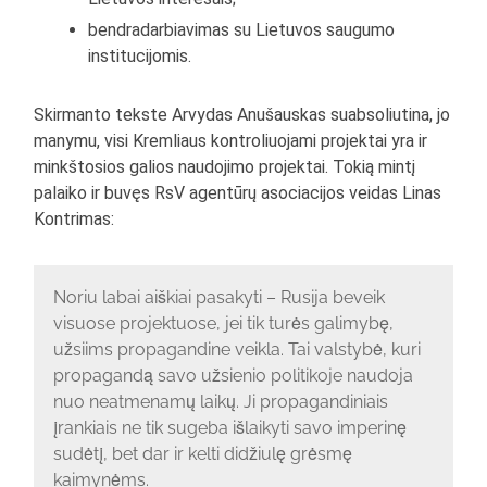
bendradarbiavimas su Lietuvos saugumo
institucijomis.
Skirmanto tekste Arvydas Anušauskas suabsoliutina, jo
manymu, visi Kremliaus kontroliuojami projektai yra ir
minkštosios galios naudojimo projektai. Tokią mintį
palaiko ir buvęs RsV agentūrų asociacijos veidas Linas
Kontrimas:
Noriu labai aiškiai pasakyti – Rusija beveik
visuose projektuose, jei tik turės galimybę,
užsiims propagandine veikla. Tai valstybė, kuri
propagandą savo užsienio politikoje naudoja
nuo neatmenamų laikų. Ji propagandiniais
įrankiais ne tik sugeba išlaikyti savo imperinę
sudėtį, bet dar ir kelti didžiulę grėsmę
kaimynėms.