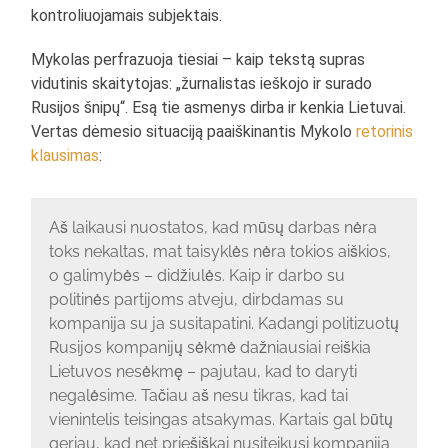
kontroliuojamais subjektais.
Mykolas perfrazuoja tiesiai – kaip tekstą supras
vidutinis skaitytojas: „žurnalistas ieškojo ir surado
Rusijos šnipų“. Esą tie asmenys dirba ir kenkia Lietuvai.
Vertas dėmesio situaciją paaiškinantis Mykolo
retorinis
klausimas
:
Aš laikausi nuostatos, kad mūsų darbas nėra
toks nekaltas, mat taisyklės nėra tokios aiškios,
o galimybės – didžiulės. Kaip ir darbo su
politinės partijoms atveju, dirbdamas su
kompanija su ja susitapatini. Kadangi politizuotų
Rusijos kompanijų sėkmė dažniausiai reiškia
Lietuvos nesėkmę – pajutau, kad to daryti
negalėsime. Tačiau aš nesu tikras, kad tai
vienintelis teisingas atsakymas. Kartais gal būtų
geriau, kad net priešiškai nusiteikusi kompanija