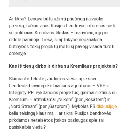
Ar tikrai? Lengva būtų užimti priešingą naivuolio
poziciją, tačiau visus Rusijos bendrovių interesus sieti
su politiniais Kremliaus tikslais – manyčiau, irgi per
didelė paranoja. Tiesa, ši aplinkybė nepanaikina
būtinybės tokių projektų metu šį pavojų visada turėti
omenyje.
Kas iš tiesų dirbo ir dirba su Kremliaus projektais?
Skirmanto tekste įvardintos viešai apie savo
bendradarbiavimą skelbiančios agentūros – VRP ir
Integrity PR, vykdančios projektus, galimai sietinus su
Kremliumi – atitinkamai „Nukem“ (per „Rosatom“) ir
„Nord Stream“ (per „Gazprom“). Mykolas FB
diskusijoje
kelia teisingą klausimą – ar tikrai Rusijos bendrovės
pirkdamos neteisėtos įtakos paslaugas apie tai
pasiskelbia viešai?