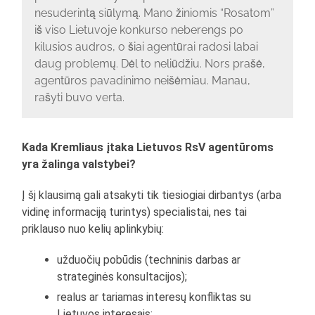
nesuderintą siūlymą. Mano žiniomis “Rosatom”
iš viso Lietuvoje konkurso neberengs po
kilusios audros, o šiai agentūrai radosi labai
daug problemų. Dėl to neliūdžiu. Nors prašė,
agentūros pavadinimo neišėmiau. Manau,
rašyti buvo verta.
Kada Kremliaus įtaka Lietuvos RsV agentūroms
yra žalinga valstybei?
Į šį klausimą gali atsakyti tik tiesiogiai dirbantys (arba
vidinę informaciją turintys) specialistai, nes tai
priklauso nuo kelių aplinkybių:
užduočių pobūdis (techninis darbas ar
strateginės konsultacijos);
realus ar tariamas interesų konfliktas su
Lietuvos interesais;