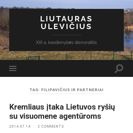
LIUTAURAS
ULEVIČIUS
XXI a. kasdienybės dienoraštis
Toggl
Toggle
search
mobile
field
menu
TAG:
FILIPAVIČIUS IR PARTNERIAI
Kremliaus įtaka Lietuvos ryšių
su visuomene agentūroms
2014.07.14
/
2 COMMENTS