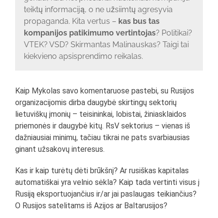
teiktų informaciją, o ne užsiimtų agresyvia
propaganda. Kita vertus –
kas bus tas
kompanijos patikimumo vertintojas
? Politikai?
VTEK? VSD? Skirmantas Malinauskas? Taigi tai
kiekvieno apsisprendimo reikalas.
Kaip Mykolas savo komentaruose pastebi, su Rusijos
organizacijomis dirba daugybė skirtingų sektorių
lietuviškų įmonių – teisininkai, lobistai, žiniasklaidos
priemonės ir daugybė kitų. RsV sektorius – vienas iš
dažniausiai minimų, tačiau tikrai ne pats svarbiausias
ginant užsakovų interesus.
Kas ir kaip turėtų dėti brūkšnį? Ar rusiškas kapitalas
automatiškai yra velnio sėkla? Kaip tada vertinti visus į
Rusiją eksportuojančius ir/ar jai paslaugas teikiančius?
O Rusijos satelitams iš Azijos ar Baltarusijos?