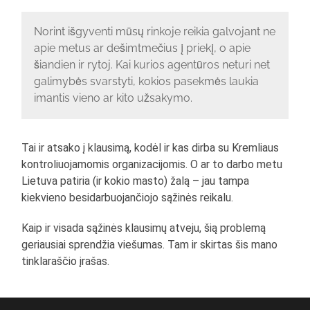
Norint išgyventi mūsų rinkoje reikia galvojant ne
apie metus ar dešimtmečius į priekį, o apie
šiandien ir rytoj. Kai kurios agentūros neturi net
galimybės svarstyti, kokios pasekmės laukia
imantis vieno ar kito užsakymo.
Tai ir atsako į klausimą, kodėl ir kas dirba su Kremliaus
kontroliuojamomis organizacijomis. O ar to darbo metu
Lietuva patiria (ir kokio masto) žalą – jau tampa
kiekvieno besidarbuojančiojo sąžinės reikalu.
Kaip ir visada sąžinės klausimų atveju, šią problemą
geriausiai sprendžia viešumas. Tam ir skirtas šis mano
tinklaraščio įrašas.