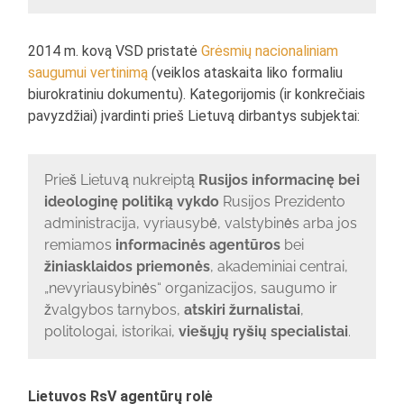
2014 m. kovą VSD pristatė
Grėsmių nacionaliniam
saugumui vertinimą
(veiklos ataskaita liko formaliu
biurokratiniu dokumentu). Kategorijomis (ir konkrečiais
pavyzdžiai) įvardinti prieš Lietuvą dirbantys subjektai:
Prieš Lietuvą nukreiptą
Rusijos informacinę bei
ideologinę politiką vykdo
Rusijos Prezidento
administracija, vyriausybė, valstybinės arba jos
remiamos
informacinės agentūros
bei
žiniasklaidos priemonės
, akademiniai centrai,
„nevyriausybinės“ organizacijos, saugumo ir
žvalgybos tarnybos,
atskiri žurnalistai
,
politologai, istorikai,
viešųjų ryšių specialistai
.
Lietuvos RsV agentūrų rolė