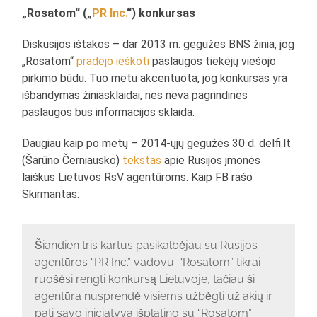
„Rosatom“ („
PR Inc.
“) konkursas
Diskusijos ištakos – dar 2013 m. gegužės BNS žinia, jog
„Rosatom“
pradėjo ieškoti
paslaugos tiekėjų viešojo
pirkimo būdu. Tuo metu akcentuota, jog konkursas yra
išbandymas žiniasklaidai, nes neva pagrindinės
paslaugos bus informacijos sklaida.
Daugiau kaip po metų – 2014-ųjų gegužės 30 d. delfi.lt
(Šarūno Černiausko)
tekstas
apie Rusijos įmonės
laiškus Lietuvos RsV agentūroms. Kaip FB rašo
Skirmantas:
Šiandien tris kartus pasikalbėjau su Rusijos
agentūros “PR Inc.” vadovu. “Rosatom” tikrai
ruošėsi rengti konkursą Lietuvoje, tačiau ši
agentūra nusprendė visiems užbėgti už akių ir
pati savo iniciatyva išplatino su “Rosatom”