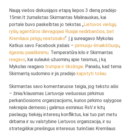
Naują viešos diskusijąos etapą liepos 3 dieną pradėjo
15min.lt žurnalistas Skirmantas Malinauskas, kai
portale buvo paskelbtas jo tekstas „
Lietuvos viešųjų
ryšių agentūros dievagojasi Rusijai nedirbančios, bet
Kremliaus pinigų neatsisako
“. Į jį sureagavo Mykolas
Katkus savo Facebook įrašais –
pirmuoju-šmaikščiuoju
,
ilgesniu paaiškinimu
. Temperatūra kilo ir Skirmantas
reagavo
, kai sulaukė užuominų apie teismus, į ką
Mykolas reagavo
trumpai ir tikslingai
. Panašu, kad tema
Skirmantą sudomino ir jis pradėjo
kapstyti toliau
.
Skirmantas savo komentaruose teigia, jog teksto ašis
– žinia/klausimas Lietuvoje viešuosius pirkimus
perkančiosioms organizacijoms, kurios pirkimo sąlygose
nekreipia dėmesio į galimus esminius RsV ir kitų
paslaugų tiekėjų interesų konfliktus, kai tuo pat metu
dirbama ir su valstybine Lietuvos organizacija, ir su
strategiškai priešingus interesus turinčiais Kremliaus