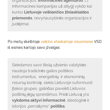
organizacijos,
informacinės agentūros
. [..]
Informacines kampanijas už atlygį vykdo kai
kurios
Lietuvoje veikiančios žiniasklaidos
priemonės
, nevyriausybinės organizacijos ir
judėjimai.
Po metų skelbtoje
veiklos ataskaitoje visuomenei
VSD
iš esmės kartojo savo įžvalgas:
Siekdamos savo tikslų užsienio valstybės
naudoja tradicinės galios politikos
instrumentus, energetinių ir ekonominių
resursų kontrolę, siekia Lietuvoje suformuoti
įtakos grupes, galinčias paveikti Lietuvos
politinių jėgų sprendimus. Prieš Lietuvą yra
vykdoma aktyvi informacinė
, ideologinė ir
istorijos „perrašymo“
politika
.