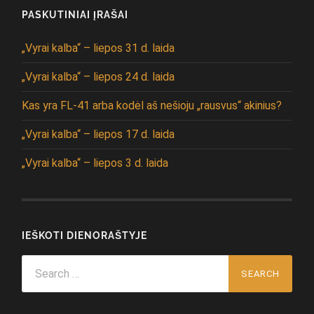
PASKUTINIAI ĮRAŠAI
„Vyrai kalba“ – liepos 31 d. laida
„Vyrai kalba“ – liepos 24 d. laida
Kas yra FL-41 arba kodėl aš nešioju „rausvus“ akinius?
„Vyrai kalba“ – liepos 17 d. laida
„Vyrai kalba“ – liepos 3 d. laida
IEŠKOTI DIENORAŠTYJE
Search
for: