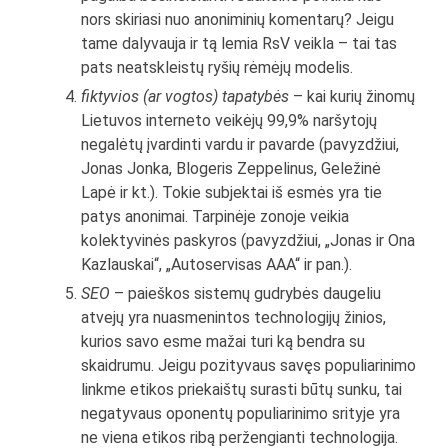
nors skiriasi nuo anoniminių komentarų? Jeigu
tame dalyvauja ir tą lemia RsV veikla – tai tas
pats neatskleistų ryšių rėmėjų modelis.
fiktyvios (ar vogtos) tapatybės
– kai kurių žinomų
Lietuvos interneto veikėjų 99,9% naršytojų
negalėtų įvardinti vardu ir pavarde (pavyzdžiui,
Jonas Jonka, Blogeris Zeppelinus, Geležinė
Lapė ir kt.). Tokie subjektai iš esmės yra tie
patys anonimai. Tarpinėje zonoje veikia
kolektyvinės paskyros (pavyzdžiui, „Jonas ir Ona
Kazlauskai“, „Autoservisas AAA“ ir pan.).
SEO
– paieškos sistemų gudrybės daugeliu
atvejų yra nuasmenintos technologijų žinios,
kurios savo esme mažai turi ką bendra su
skaidrumu. Jeigu pozityvaus savęs populiarinimo
linkme etikos priekaištų surasti būtų sunku, tai
negatyvaus oponentų populiarinimo srityje yra
ne viena etikos ribą peržengianti technologija.