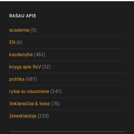
RAŠAU APIE
academia
(5)
EN
(6)
kasdienybė
(463)
knyga apie RsV
(32)
politika
(681)
ryšiai su visuomene
(341)
tinklaraščiai & teisė
(76)
žiniasklaidoje
(230)