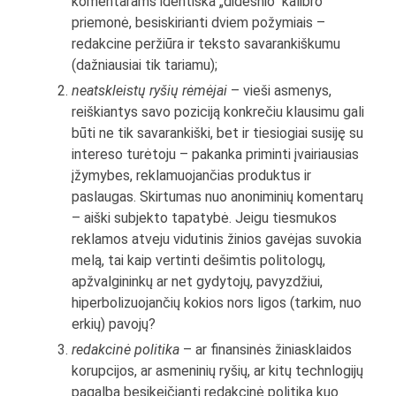
komentarams identiška „didesnio“ kalibro
priemonė, besiskirianti dviem požymiais –
redakcine peržiūra ir teksto savarankiškumu
(dažniausiai tik tariamu);
neatskleistų ryšių rėmėjai
– vieši asmenys,
reiškiantys savo poziciją konkrečiu klausimu gali
būti ne tik savarankiški, bet ir tiesiogiai susiję su
intereso turėtoju – pakanka priminti įvairiausias
įžymybes, reklamuojančias produktus ir
paslaugas. Skirtumas nuo anoniminių komentarų
– aiški subjekto tapatybė. Jeigu tiesmukos
reklamos atveju vidutinis žinios gavėjas suvokia
melą, tai kaip vertinti dešimtis politologų,
apžvalgininkų ar net gydytojų, pavyzdžiui,
hiperbolizuojančių kokios nors ligos (tarkim, nuo
erkių) pavojų?
redakcinė politika
– ar finansinės žiniasklaidos
korupcijos, ar asmeninių ryšių, ar kitų technlogijų
pagalba besikeičianti redakcinė politika kuo