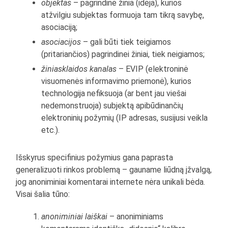
objektas
– pagrindinė žinia (idėja), kurios
atžvilgiu subjektas formuoja tam tikrą savybę,
asociaciją;
asociacijos
– gali būti tiek teigiamos
(pritariančios) pagrindinei žiniai, tiek neigiamos;
žiniasklaidos kanalas
– EVIP (elektroninė
visuomenės informavimo priemonė), kurios
technologija nefiksuoja (ar bent jau viešai
nedemonstruoja) subjektą apibūdinančių
elektroninių požymių (IP adresas, susijusi veikla
etc.).
Išskyrus specifinius požymius gana paprasta
generalizuoti rinkos problemą – gauname liūdną įžvalgą,
jog anoniminiai komentarai internete nėra unikali bėda.
Visai šalia tūno:
anoniminiai laiškai
– anoniminiams