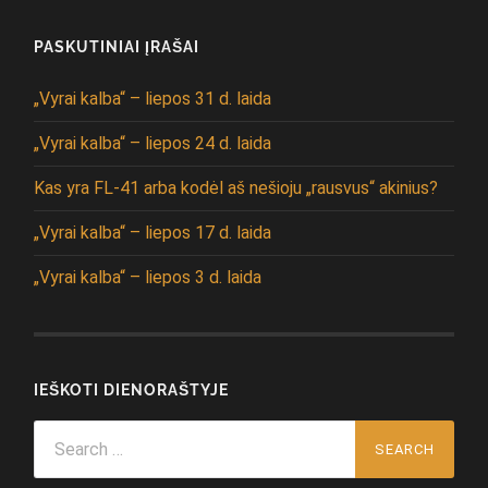
PASKUTINIAI ĮRAŠAI
„Vyrai kalba“ – liepos 31 d. laida
„Vyrai kalba“ – liepos 24 d. laida
Kas yra FL-41 arba kodėl aš nešioju „rausvus“ akinius?
„Vyrai kalba“ – liepos 17 d. laida
„Vyrai kalba“ – liepos 3 d. laida
IEŠKOTI DIENORAŠTYJE
Search
for: