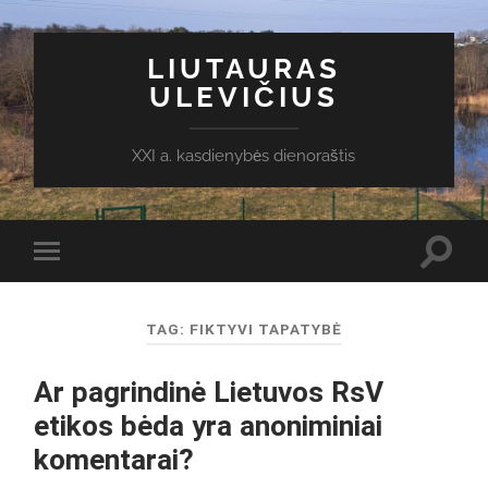
LIUTAURAS
ULEVIČIUS
XXI a. kasdienybės dienoraštis
Toggl
Toggle
search
mobile
field
menu
TAG:
FIKTYVI TAPATYBĖ
Ar pagrindinė Lietuvos RsV
etikos bėda yra anoniminiai
komentarai?