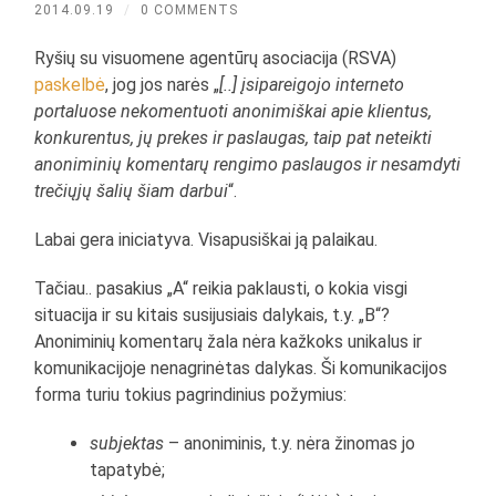
2014.09.19
/
0 COMMENTS
Ryšių su visuomene agentūrų asociacija (RSVA)
paskelbė
, jog jos narės „
[..] įsipareigojo interneto
portaluose nekomentuoti anonimiškai apie klientus,
konkurentus, jų prekes ir paslaugas, taip pat neteikti
anoniminių komentarų rengimo paslaugos ir nesamdyti
trečiųjų šalių šiam darbui
“.
Labai gera iniciatyva. Visapusiškai ją palaikau.
Tačiau.. pasakius „A“ reikia paklausti, o kokia visgi
situacija ir su kitais susijusiais dalykais, t.y. „B“?
Anoniminių komentarų žala nėra kažkoks unikalus ir
komunikacijoje nenagrinėtas dalykas. Ši komunikacijos
forma turiu tokius pagrindinius požymius:
subjektas
– anoniminis, t.y. nėra žinomas jo
tapatybė;