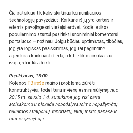
Čia pateikiau tik kelis skirtingų komunikacijos
technologijų pavyzdžius. Kai kurie iš jų yra kartais ir
eilėmis pavojingesni viešajai erdvei. Kodėl etikos
populiarinimo startui pasirinkti anoniminiai komentarai
portaluose – nežinau. Jeigu būčiau optimistas, tikėčiau,
jog yra logiškas paaiškinimas, jog tai pagrindinė
agentūras kankinanti bėda, o kiti etikos iššūkiai jau
išspręsti ir likviduoti.
Papildymas, 15:00
Kolegos
FB įraše
ragino į problemą žiūrėti
konstruktyviai, todėl turiu ir vieną esminį siūlymą:
nuo
2015 m. sausio 1 d. sutarkime, jog visi kartu
atsisakome ir niekada nebedalyvausime
nepažymėtų
reklamos straipsnių, reportažų, laidų ir kito panašaus
turinio gamyboje
.