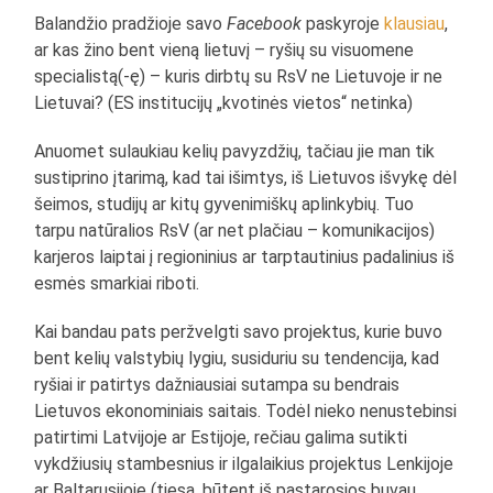
Balandžio pradžioje savo
Facebook
paskyroje
klausiau
,
ar kas žino bent vieną lietuvį – ryšių su visuomene
specialistą(-ę) – kuris dirbtų su RsV ne Lietuvoje ir ne
Lietuvai? (ES institucijų „kvotinės vietos“ netinka)
Anuomet sulaukiau kelių pavyzdžių, tačiau jie man tik
sustiprino įtarimą, kad tai išimtys, iš Lietuvos išvykę dėl
šeimos, studijų ar kitų gyvenimiškų aplinkybių. Tuo
tarpu natūralios RsV (ar net plačiau – komunikacijos)
karjeros laiptai į regioninius ar tarptautinius padalinius iš
esmės smarkiai riboti.
Kai bandau pats peržvelgti savo projektus, kurie buvo
bent kelių valstybių lygiu, susiduriu su tendencija, kad
ryšiai ir patirtys dažniausiai sutampa su bendrais
Lietuvos ekonominiais saitais. Todėl nieko nenustebinsi
patirtimi Latvijoje ar Estijoje, rečiau galima sutikti
vykdžiusių stambesnius ir ilgalaikius projektus Lenkijoje
ar Baltarusijoje (tiesa, būtent iš pastarosios buvau