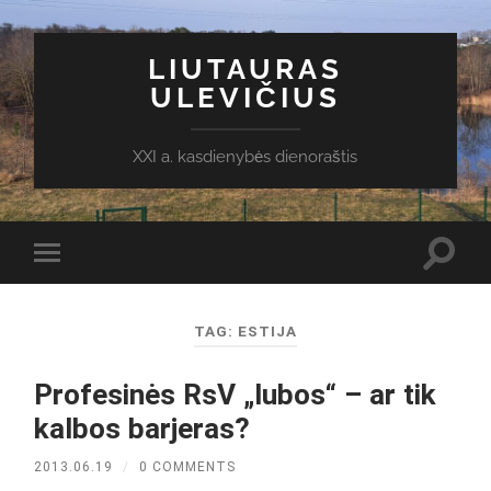
LIUTAURAS
ULEVIČIUS
XXI a. kasdienybės dienoraštis
Toggl
Toggle
search
mobile
field
menu
TAG:
ESTIJA
Profesinės RsV „lubos“ – ar tik
kalbos barjeras?
2013.06.19
/
0 COMMENTS