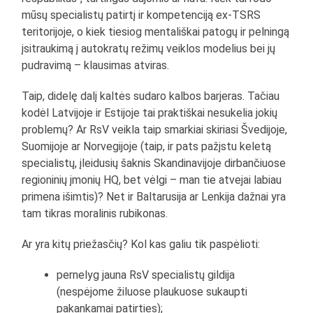
mūsų specialistų patirtį ir kompetenciją ex-TSRS
teritorijoje, o kiek tiesiog mentališkai patogų ir pelningą
įsitraukimą į autokratų režimų veiklos modelius bei jų
pudravimą – klausimas atviras.
Taip, didelę dalį kaltės sudaro kalbos barjeras. Tačiau
kodėl Latvijoje ir Estijoje tai praktiškai nesukelia jokių
problemų? Ar RsV veikla taip smarkiai skiriasi Švedijoje,
Suomijoje ar Norvegijoje (taip, ir pats pažįstu keletą
specialistų, įleidusių šaknis Skandinavijoje dirbančiuose
regioninių įmonių HQ, bet vėlgi – man tie atvejai labiau
primena išimtis)? Net ir Baltarusija ar Lenkija dažnai yra
tam tikras moralinis rubikonas.
Ar yra kitų priežasčių? Kol kas galiu tik paspėlioti:
pernelyg jauna RsV specialistų gildija
(nespėjome žiluose plaukuose sukaupti
pakankamai patirties);