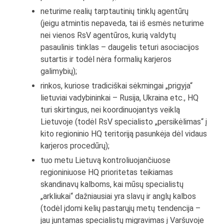
neturime realių tarptautinių tinklų agentūrų
(jeigu atmintis nepaveda, tai iš esmės neturime
nei vienos RsV agentūros, kurią valdytų
pasaulinis tinklas – daugelis teturi asociacijos
sutartis ir todėl nėra formalių karjeros
galimybių);
rinkos, kuriose tradiciškai sėkmingai „prigyja“
lietuviai vadybininkai – Rusija, Ukraina etc., HQ
turi skirtingus, nei koordinuojantys veiklą
Lietuvoje (todėl RsV specialisto „persikėlimas“ į
kito regioninio HQ teritoriją pasunkėja dėl vidaus
karjeros procedūrų);
tuo metu Lietuvą kontroliuojančiuose
regioniniuose HQ prioritetas teikiamas
skandinavų kalboms, kai mūsų specialistų
„arkliukai“ dažniausiai yra slavų ir anglų kalbos
(todėl įdomi kelių pastarųjų metų tendencija –
jau juntamas specialistų migravimas į Varšuvoje