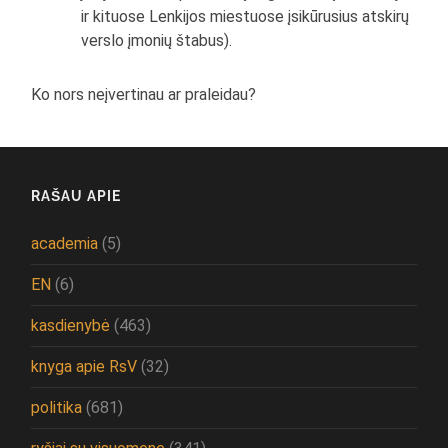
ir kituose Lenkijos miestuose įsikūrusius atskirų
verslo įmonių štabus).
Ko nors neįvertinau ar praleidau?
RAŠAU APIE
academia
(5)
EN
(6)
kasdienybė
(463)
knyga apie RsV
(32)
politika
(681)