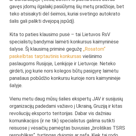
gavęs įdomų ilgalaikį pasiūlymą šių metų pradžioje, bet
teko atsisakyti dėl šeimos, kuriai svetingo autokrato
šalis gali palikti dvejopą įspūdį).
Kita to paties klausimo pusė – tai Lietuvos RsV
specialistų bandymai laimėti konkursus kaimyninėse
šalyse. Šį klausimą priminė gegužę
„Rosatom“
paskelbtas tarptautinis konkursas
viešinimo
paslaugoms Rusijoje, Lenkijoje ir Lietuvoje. Neteko
girdėti, jog kurie nors kolegos būtų pasigyrę laimėtu
panašaus pobūdžio konkursu kurioje nors kaimyninėje
šalyje.
Vienu metu daug mūsų šalies ekspertų JAV ir susijusių
organizacijų padedami važiavo į Ukrainą, Gruziją ir kitas
revoliucijų eksporto teritorijas. Dabar vis dažniau
komunikacijos (ir ne tik) specialistus galima sutikti
reisuose į vėsaičių pamėgtas buvusias „broliškas TSRS
respublikas“, turtingas dujomis ar nafa. Kiek tai rodo