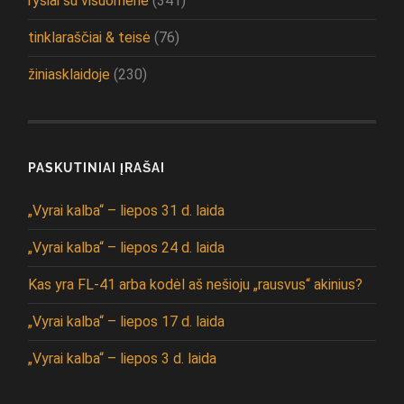
ryšiai su visuomene
(341)
tinklaraščiai & teisė
(76)
žiniasklaidoje
(230)
PASKUTINIAI ĮRAŠAI
„Vyrai kalba“ – liepos 31 d. laida
„Vyrai kalba“ – liepos 24 d. laida
Kas yra FL-41 arba kodėl aš nešioju „rausvus“ akinius?
„Vyrai kalba“ – liepos 17 d. laida
„Vyrai kalba“ – liepos 3 d. laida