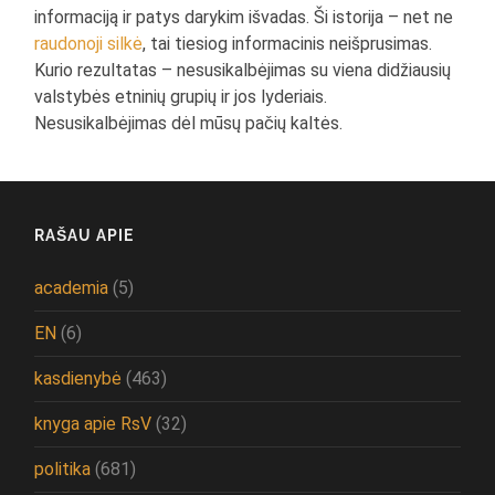
informaciją ir patys darykim išvadas. Ši istorija – net ne
raudonoji silkė
, tai tiesiog informacinis neišprusimas.
Kurio rezultatas – nesusikalbėjimas su viena didžiausių
valstybės etninių grupių ir jos lyderiais.
Nesusikalbėjimas dėl mūsų pačių kaltės.
RAŠAU APIE
academia
(5)
EN
(6)
kasdienybė
(463)
knyga apie RsV
(32)
politika
(681)