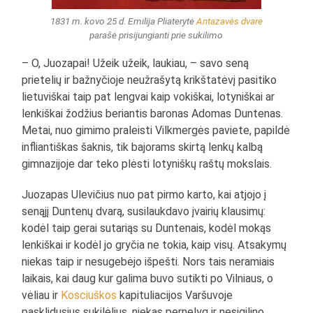
1831 m. kovo 25 d. Emilija Pliaterytė
Antazavės dvare
parašė prisijungianti prie sukilimo
– O, Juozapai! Užeik užeik, laukiau, – savo seną
prietelių ir bažnyčioje neužrašytą krikštatėvį pasitiko
lietuviškai taip pat lengvai kaip vokiškai, lotyniškai ar
lenkiškai žodžius beriantis baronas Adomas Duntenas.
Metai, nuo gimimo praleisti Vilkmergės paviete, papildė
infliantiškas šaknis, tik bajorams skirtą lenkų kalbą
gimnazijoje dar teko plėsti lotyniškų raštų mokslais.
Juozapas Ulevičius nuo pat pirmo karto, kai atjojo į
senąjį Duntenų dvarą, susilaukdavo įvairių klausimų:
kodėl taip gerai sutariąs su Duntenais, kodėl mokąs
lenkiškai ir kodėl jo gryčia ne tokia, kaip visų. Atsakymų
niekas taip ir nesugebėjo išpešti. Nors tais neramiais
laikais, kai daug kur galima buvo sutikti po Vilniaus, o
vėliau ir
Kosciuškos
kapituliacijos Varšuvoje
pasklidusius sukilėlius, niekas pernelyg ir nesigilino,