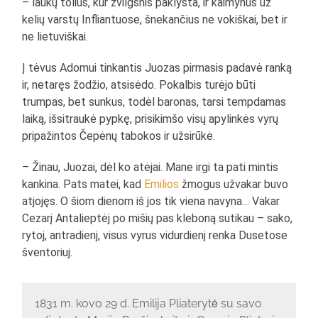
– laukų tolius, kur žvilgsnis paklysta, ir kaimynus už
kelių varstų Infliantuose, šnekančius ne vokiškai, bet ir
ne lietuviškai.
Į tėvus Adomui tinkantis Juozas pirmasis padavė ranką
ir, netaręs žodžio, atsisėdo. Pokalbis turėjo būti
trumpas, bet sunkus, todėl baronas, tarsi tempdamas
laiką, išsitraukė pypkę, prisikimšo visų apylinkės vyrų
pripažintos Čepėnų tabokos ir užsirūkė.
– Žinau, Juozai, dėl ko atėjai. Mane irgi ta pati mintis
kankina. Pats matei, kad
Emilios
žmogus užvakar buvo
atjojęs. O šiom dienom iš jos tik viena navyna… Vakar
Cezarį Antalieptėj po mišių pas kleboną sutikau – sako,
rytoj, antradienį, visus vyrus vidurdienį renka Dusetose
šventoriuj.
1831 m. kovo 29 d. Emilija Pliaterytė su savo