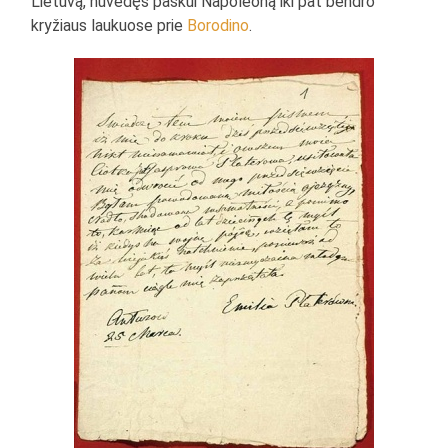
Lietuvą, nuvedęs paskui Napoleoną iki pat bendro
kryžiaus laukuose prie
Borodino
.