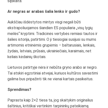
sąskaita.
Ar negras ar arabas šalia lenko ir gudo?
Aukščiau išdėstytos mintys visgi negali būti
ekstrapoliuojamos šiandien ES populiaria „visų lygių
meilės“ kryptimi. Tradicinės vertybės remiasi tautos ir
šalies istorija, patirtimi. O ji tiesiogiai susijusi su mums
artimomis etninėmis grupėmis – baltarusiais, lenkais,
žydais, latviais, prūsais, ukrainiečiais, karaimais, net
keliais kėdainių škotais.
Lietuvos patirtyje nėra ir nebūta gryno arabo ar negro.
Tai atskiri egzotiniai atvejai, kuriuos kultūros savastimi
galima bus pripažinti tik ne vienai kartais pasikeitus.
Sprendimas?
Paprasta kaip 2×2 tiesa ta, jog skaitykim originalius
šaltinius, kritiškai vertinkim tarpininkų pateikiamą