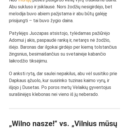
Abu sukluso ir įsiklausė. Nors žodžių nesigirdėjo, bet
melodija buvo abiem pažįstama ir abu būtų galėję
prisijungti – tai buvo žygio daina.
Patylėjęs Juozapas atsistojo, tylėdamas pažiūrėjo
Adomui į akis, paspaudė ranką ir, netaręs nė žodžio,
išėjo. Baronas dar ilgokai girdėjo per kiemą tolstančius
žingsnius, besimaišančius su svetainėje kabančio
laikrodžio tiksėjimu.
O anksti rytą, dar saulei nepakilus, abu vėl susitiko prie
Dapkaus ąžuolo, kur susirinko tuzinas kaimo vyrų, ir
išjojo į Dusetas. Po poros metų Vėlaikių gyventojus
surašinėjęs klebonas nei vieno iš jų neberado.
„Wilno nasze!“ vs. „Vilnius mūsų