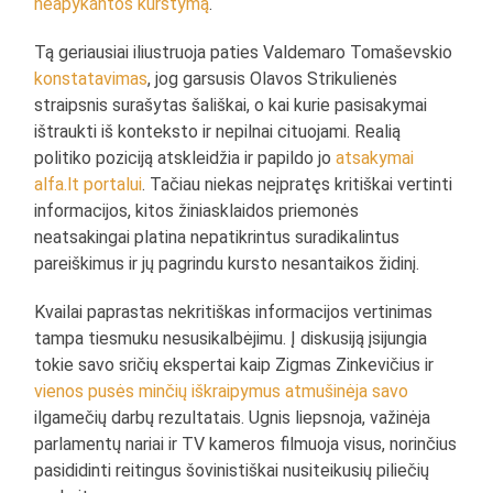
neapykantos kurstymą
.
Tą geriausiai iliustruoja paties Valdemaro Tomaševskio
konstatavimas
, jog garsusis Olavos Strikulienės
straipsnis surašytas šališkai, o kai kurie pasisakymai
ištraukti iš konteksto ir nepilnai cituojami. Realią
politiko poziciją atskleidžia ir papildo jo
atsakymai
alfa.lt portalui
. Tačiau niekas neįpratęs kritiškai vertinti
informacijos, kitos žiniasklaidos priemonės
neatsakingai platina nepatikrintus suradikalintus
pareiškimus ir jų pagrindu kursto nesantaikos židinį.
Kvailai paprastas nekritiškas informacijos vertinimas
tampa tiesmuku nesusikalbėjimu. Į diskusiją įsijungia
tokie savo sričių ekspertai kaip Zigmas Zinkevičius ir
vienos pusės minčių iškraipymus atmušinėja savo
ilgamečių darbų rezultatais. Ugnis liepsnoja, važinėja
parlamentų nariai ir TV kameros filmuoja visus, norinčius
pasididinti reitingus šovinistiškai nusiteikusių piliečių