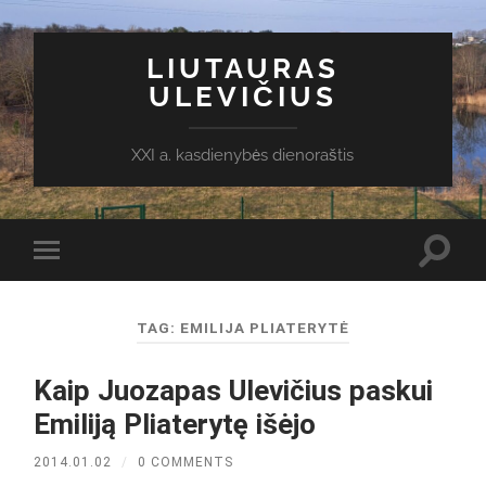
LIUTAURAS
ULEVIČIUS
XXI a. kasdienybės dienoraštis
Toggl
Toggle
search
mobile
field
menu
TAG:
EMILIJA PLIATERYTĖ
Kaip Juozapas Ulevičius paskui
Emiliją Pliaterytę išėjo
2014.01.02
/
0 COMMENTS