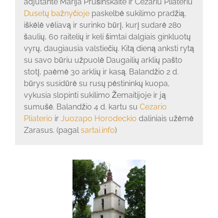
adjutante Marija Prušinskaite ir Cezariu Pliateriu
Dusetų bažnyčioje
paskelbė sukilimo pradžią,
iškėlė vėliavą ir surinko būrį, kurį sudarė 280
šaulių, 60 raitelių ir keli šimtai dalgiais ginkluotų
vyrų, daugiausia valstiečių. Kitą dieną anksti rytą
su savo būriu užpuolė Daugailių arklių pašto
stotį, paėmė 30 arklių ir kasą. Balandžio 2 d.
būrys susidūrė su rusų pėstininkų kuopa,
vykusia slopinti sukilimo Žemaitijoje ir ją
sumušė. Balandžio 4 d. kartu su
Cezario
Pliaterio
ir
Juozapo Horodeckio
daliniais užėmė
Zarasus. (pagal
sartai.info
)