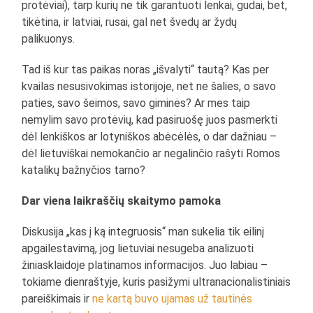
protėviai), tarp kurių ne tik garantuoti lenkai, gudai, bet,
tikėtina, ir latviai, rusai, gal net švedų ar žydų
palikuonys.
Tad iš kur tas paikas noras „išvalyti“ tautą? Kas per
kvailas nesusivokimas istorijoje, net ne šalies, o savo
paties, savo šeimos, savo giminės? Ar mes taip
nemylim savo protėvių, kad pasiruošę juos pasmerkti
dėl lenkiškos ar lotyniškos abėcėlės, o dar dažniau –
dėl lietuviškai nemokančio ar negalinčio rašyti Romos
katalikų bažnyčios tarno?
Dar viena laikraščių skaitymo pamoka
Diskusija „kas į ką integruosis“ man sukelia tik eilinį
apgailestavimą, jog lietuviai nesugeba analizuoti
žiniasklaidoje platinamos informacijos. Juo labiau –
tokiame dienraštyje, kuris pasižymi ultranacionalistiniais
pareiškimais ir
ne kartą buvo ujamas už tautinės