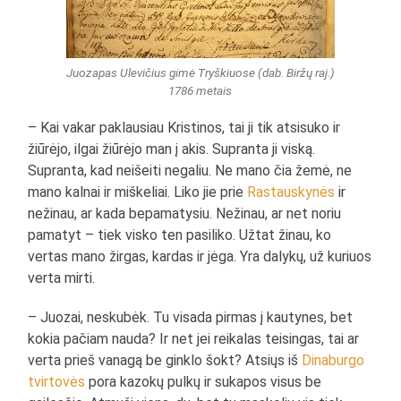
Juozapas Ulevičius gimė Tryškiuose (dab. Biržų raj.)
1786 metais
– Kai vakar paklausiau Kristinos, tai ji tik atsisuko ir
žiūrėjo, ilgai žiūrėjo man į akis. Supranta ji viską.
Supranta, kad neišeiti negaliu. Ne mano čia žemė, ne
mano kalnai ir miškeliai. Liko jie prie
Rastauskynės
ir
nežinau, ar kada bepamatysiu. Nežinau, ar net noriu
pamatyt – tiek visko ten pasiliko. Užtat žinau, ko
vertas mano žirgas, kardas ir jėga. Yra dalykų, už kuriuos
verta mirti.
– Juozai, neskubėk. Tu visada pirmas į kautynes, bet
kokia pačiam nauda? Ir net jei reikalas teisingas, tai ar
verta prieš vanagą be ginklo šokt? Atsiųs iš
Dinaburgo
tvirtovės
pora kazokų pulkų ir sukapos visus be