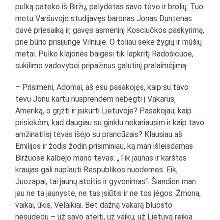
pulką pateko iš Biržų, palydėtas savo tėvo ir brolių. Tuo
metu Varšuvoje studijavęs baronas Jonas Duntenas
davė priesaiką ir, gavęs asmeninį Kosciučkos paskyrimą,
prie būrio prisijungė Vilniuje. O toliau sekė žygių ir mūšių
metai. Pulko klajonės baigėsi tik lapkritį Radošicuoe,
sukilimo vadovybei pripažinus galutinį pralaimėjimą.
– Prisimeni, Adomai, aš esu pasakojęs, kaip su tavo
tėvu Jonu kartu nusprendėm nebėgti į Vakarus,
Ameriką, o grįžti ir įsikurti Lietuvoje? Pasakojau, kaip
prisiekėm, kad daugiau su ginklu nekariausim ir kaip tavo
amžinatilsį tėvas išėjo su prancūzais? Klausiau aš
Emilijos ir žodis žodin prisiminiau, ką man išleisdamas
Biržuose kalbėjo mano tėvas: „Tik jaunas ir karštas
kraujas gali nuplauti Respublikos nuodėmes. Eik,
Juozapai, tai jaunų ateitis ir gyvenimas“. Šiandien man
jau ne ta jaunystė, ne tas įsiūtis ir ne tos jėgos. Žmona,
vaikai, ūkis, Vėlaikiai. Bet dažną vakarą bluosto
nesudedu – už savo ateitį, už vaikų, už Lietuvą reikia