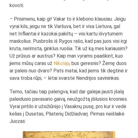
kovoti.
– Prisimenu, kaip gi! Vakar to ir klebono klausiau. Jeigu
vyrai kils, jeigu ne tik Varšuva, bet ir visa Lietuva, gal
net Infliantai ir kazokai pakiltų – visi kartu išvytumėm
maskolius. Pusbrolis iš Rygos rašo, kad pas juos visi irgi
kruta, nerimsta, ginklus ruošia. Tik už ką mes kariausim?
Už prūsus ar austrus? Kaip man vyrams paaiškint, kuo
jiems mūsų caras už
Nikolajų
bus geresnis? Žemę duos
ar paleis nuo dvaro? Pats matai, kad jiems tik degtinė ir
sava troba rūpi, – lėtai svarstė Nendrijos savininkas.
Temo, tačiau taip palengva, kad dar galėjai jausti įšalą
paleidusio pavasario gaivą, neužgožtą įšilusios krosnies.
Vyrai pritilo ir užsižiūrėjo į Vasaknų pusę, pro kur ir vedė
kelias į Dusetas, Pliaterių Didžiadvarį. Pirmas neišlaikė
Juozas: