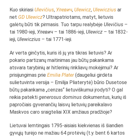
Kuo skiriasi
Ulevičius
,
Улевич
,
Ulewicz
,
Ulewiczius
ar
net
GD Ulewicz
? Ultrapatriotams, matyt, lietuvis
galėtų būti tik pirmasis. Tuo tarpu realybėje
Ulevičius
–
tai 1980-ieji,
Улевич
– tai 1886-ieji,
Ulewicz
– tai 1832-
ieji,
Ulewiczius
– tai 1771-ieji.
Ar verta ginčytis, kuris iš jų yra tikras lietuvis? Ar
pokario partizanų maitinimas jau būtų pakankama
atsvara tarybinių ar hitlerinių rinkliavų mokėjimui? Ar
prisijungimas prie
Emilia Plater
(daugeliui girdėta
sulietuvinta versija – Emilija Pliaterytė) būrio Dusetose
būtų pakankama „cenzas“ lietuviškumui įrodyti? O gal
reikia patekti
generosus dominus
dokumentus, kurių iš
papročiais gyvenančių laisvų lietuvių pareikalavo
Maskvos caro sraigteliai XIX amžiaus pradžioje?
Lietuvai lemtingais 1795-aisiais kiekvienas iš šiandien
gyvųjų turėjo ne mažiau 64 protėvių (t.y. bent 6 kartos