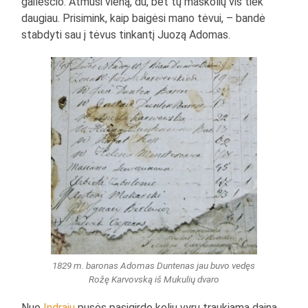
gailesčio. Atmuši vieną, du, bet tų maskolių vis tiek
daugiau. Prisimink, kaip baigėsi mano tėvui, – bandė
stabdyti sau į tėvus tinkantį Juozą Adomas.
1829 m. baronas Adomas Duntenas jau buvo vedęs
Rožę Karvovską iš Mukulių dvaro
Nuo
Indrajų
pusės pasigirdo kelių vyrų traukiama daina.