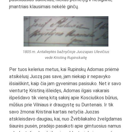
įmantriais klausimais nekėlė ginčų.
1805 m. Antalieptės bažnyčioje Juozapas Ulevičius
vedė Kristiną Rupinskaitę
Per tuos kelerius metus, kai Rupinskų Adomas priėmė
atsikėlusį Juozą pas save, jam niekaip ir nepavyko
išsiaiškint, kaip čia jam gyvenimas pasisuko. Net ir savo
vienturtę Kristiną išleidęs, Adomas ilgais vakarais
išpešdavo tik vieną kitą sakinį apie Kosciuškos būrius,
mūšius prie Vilniaus ir draugystę su Duntenais. Ir tik
savo žmonai Kristinai kartais netyčia Juozas
atskleisdavo daugiau, kai, nuo Žvirbliakalno žvelgdamas
šiaurės pusėn, pradėjo pasakoti apie gimtuosius namus