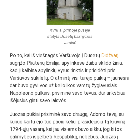
XVIII a. pirmoje pusėje
statyta Dusetų bažnyčios
varpinė
Po to, kai iš viešnagės Varšuvoje į Dusetų
Didžvarį
sugrįžo Pliaterių Emilija, apylinkėse žaibu sklido žinia,
kad ji kalbina apylinkių vyrus rinktis ir prisidėti prie
Varšuvos sukilėlių. O atmintį visi turėjo puikią – jaunesni
dar buvo gyvi vos už keliolikos varstų žygiavusiais
Napoleono pulkais, prisiminė savo tėvus, dar anksčiau
išėjusius ginti savo laisvės.
Juozas puikiai prisiminė savo draugą, Adomo tėvą, su
kuriuo kartu ėjo tuo pačiu keliu, prasidėjusiu tą kruviną
1794-ųjų vasarą, kai jau visiems buvo aišku, jog kitos
galimybės išgelbėti Respubliką, nebebus. Juozas į