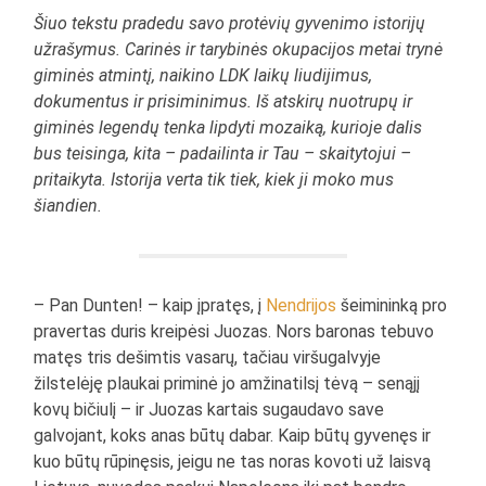
Šiuo tekstu pradedu savo protėvių gyvenimo istorijų
užrašymus. Carinės ir tarybinės okupacijos metai trynė
giminės atmintį, naikino LDK laikų liudijimus,
dokumentus ir prisiminimus. Iš atskirų nuotrupų ir
giminės legendų tenka lipdyti mozaiką, kurioje dalis
bus teisinga, kita – padailinta ir Tau – skaitytojui –
pritaikyta. Istorija verta tik tiek, kiek ji moko mus
šiandien.
– Pan Dunten! – kaip įpratęs, į
Nendrijos
šeimininką pro
pravertas duris kreipėsi Juozas. Nors baronas tebuvo
matęs tris dešimtis vasarų, tačiau viršugalvyje
žilstelėję plaukai priminė jo amžinatilsį tėvą – senąjį
kovų bičiulį – ir Juozas kartais sugaudavo save
galvojant, koks anas būtų dabar. Kaip būtų gyvenęs ir
kuo būtų rūpinęsis, jeigu ne tas noras kovoti už laisvą