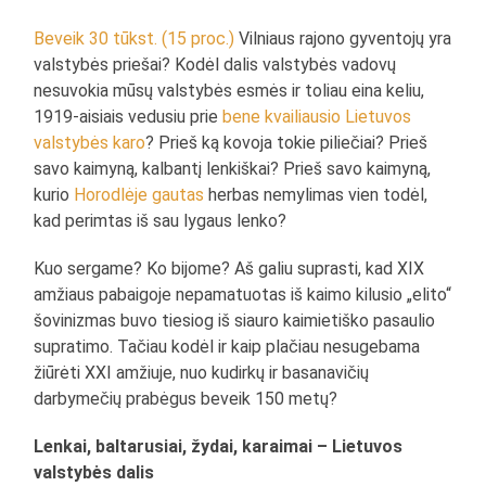
Beveik 30 tūkst. (15 proc.)
Vilniaus rajono gyventojų yra
valstybės priešai? Kodėl dalis valstybės vadovų
nesuvokia mūsų valstybės esmės ir toliau eina keliu,
1919-aisiais vedusiu prie
bene kvailiausio Lietuvos
valstybės karo
? Prieš ką kovoja tokie piliečiai? Prieš
savo kaimyną, kalbantį lenkiškai? Prieš savo kaimyną,
kurio
Horodlėje gautas
herbas nemylimas vien todėl,
kad perimtas iš sau lygaus lenko?
Kuo sergame? Ko bijome? Aš galiu suprasti, kad XIX
amžiaus pabaigoje nepamatuotas iš kaimo kilusio „elito“
šovinizmas buvo tiesiog iš siauro kaimietiško pasaulio
supratimo. Tačiau kodėl ir kaip plačiau nesugebama
žiūrėti XXI amžiuje, nuo kudirkų ir basanavičių
darbymečių prabėgus beveik 150 metų?
Lenkai, baltarusiai, žydai, karaimai – Lietuvos
valstybės dalis