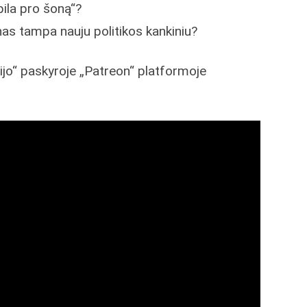
„pila pro šoną“?
s tampa nauju politikos kankiniu?
dijo“ paskyroje „Patreon“ platformoje