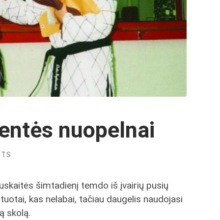
entės nuopelnai
NTS
skaitės šimtadienį temdo iš įvairių pusių
tuotai, kas nelabai, tačiau daugelis naudojasi
ą skolą.