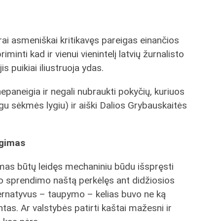
virai asmeniškai kritikavęs pareigas einančios
inti kad ir vienui vienintelį latvių žurnalisto
s puikiai iliustruoja ydas.
paneigia ir negali nubraukti pokyčių, kuriuos
gu sėkmės lygiu) ir aiški Dalios Grybauskaitės
ngimas
imas būtų leidęs mechaniniu būdu išspręsti
o sprendimo naštą perkėlęs ant didžiosios
lternatyvus – taupymo – kelias buvo ne ką
tas. Ar valstybės patirti kaštai mažesni ir