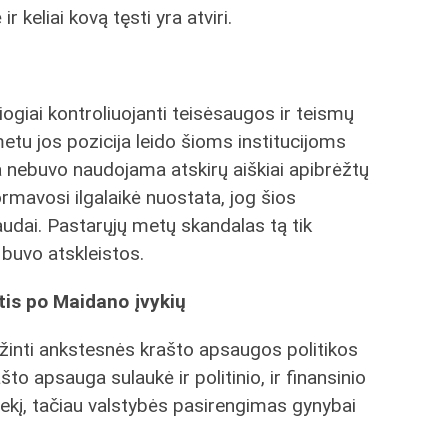
 keliai kovą tęsti yra atviri.
ogiai kontroliuojanti teisėsaugos ir teismų
tu jos pozicija leido šioms institucijoms
a nebuvo naudojama atskirų aiškiai apibrėžtų
rmavosi ilgalaikė nuostata, jog šios
naudai. Pastarųjų metų skandalas tą tik
buvo atskleistos.
tis po Maidano įvykių
ažinti ankstesnės krašto apsaugos politikos
o apsauga sulaukė ir politinio, ir finansinio
riekį, tačiau valstybės pasirengimas gynybai