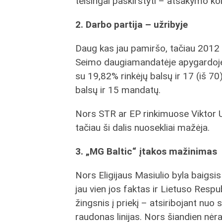
teisingai paskirstyti – atsakymo ko
2. Darbo partija – užribyje
Daug kas jau pamiršo, tačiau 2012
Seimo daugiamandatėje apygardoje l
su 19,82% rinkėjų balsų ir 17 (iš 
balsų ir 15 mandatų.
Nors STR ar EP rinkimuose Viktor U
tačiau ši dalis nuosekliai mažėja.
3. „MG Baltic“ įtakos mažinimas
Nors Eligijaus Masiulio byla baigsis 
jau vien jos faktas ir Lietuso Respu
žingsnis į priekį – atsiribojant nuo 
raudonas linijas. Nors šiandien nėra 