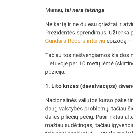
Manau,
tai nėra teisinga
.
Ne kartą ir ne du esu griežtai ir at
Prezidentės sprendimus. Užtenka prim
Gundars Rēders interviu
epizodą – ji
Tačiau tos neišvengiamos klaidos ne
Lietuvoje per 10 metų lėmė (skirtin
pozicija.
1. Lito krizės (devalvacijos) išve
Nacionalinės valiutos kurso pakeit
daug valstybės problemų, tačiau ši
dalies piliečių pečių. Pasirinktas a
mažiau sudėtingas, tačiau įgyvendin