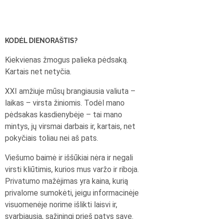
KODĖL DIENORAŠTIS?
Kiekvienas žmogus palieka pėdsaką.
Kartais net netyčia.
XXI amžiuje mūsų brangiausia valiuta –
laikas – virsta žiniomis. Todėl mano
pėdsakas kasdienybėje – tai mano
mintys, jų virsmai darbais ir, kartais, net
pokyčiais toliau nei aš pats.
Viešumo baimė ir iššūkiai nėra ir negali
virsti kliūtimis, kurios mus varžo ir riboja.
Privatumo mažėjimas yra kaina, kurią
privalome sumokėti, jeigu informacinėje
visuomenėje norime išlikti laisvi ir,
svarbiausia, sąžiningi prieš patys save.