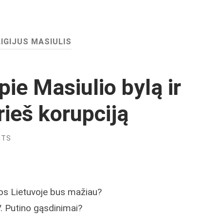
LIGIJUS MASIULIS
pie Masiulio bylą ir
ieš korupciją
NTS
jos Lietuvoje bus mažiau?
. Putino gąsdinimai?