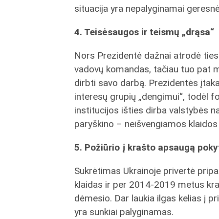
situacija yra nepalyginamai geresnė ir
4. Teisėsaugos ir teismų „drąsa“
Nors Prezidentė dažnai atrodė tiesi
vadovų komandas, tačiau tuo pat me
dirbti savo darbą. Prezidentės įtak
interesų grupių „dengimui“, todėl fo
institucijos išties dirba valstybės 
paryškino – neišvengiamos klaidos 
5. Požiūrio į krašto apsaugą poky
Sukrėtimas Ukrainoje privertė prip
klaidas ir per 2014-2019 metus krašt
dėmesio. Dar laukia ilgas kelias į p
yra sunkiai palyginamas.