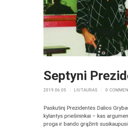
Septyni Prezid
2019.06.05
/
LIUTAURAS
/
0 COMME
Paskutinį Prezidentės Dalios Grybau
kylantys priešininkai – kas argumen
proga ir bando grąžinti susikaupusi