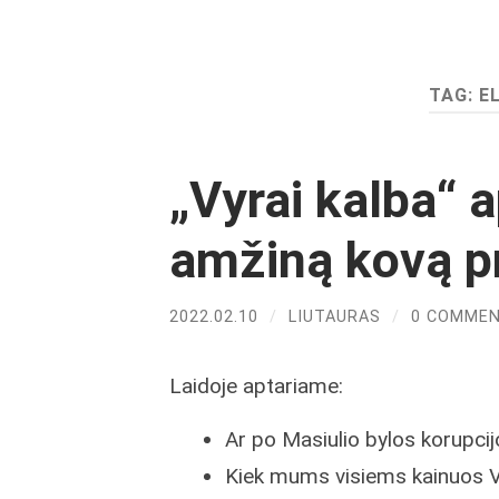
TAG:
E
„Vyrai kalba“ a
amžiną kovą pr
2022.02.10
/
LIUTAURAS
/
0 COMME
Laidoje aptariame:
Ar po Masiulio bylos korupci
Kiek mums visiems kainuos V