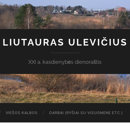
LIUTAURAS ULEVIČIUS
XXI a. kasdienybės dienoraštis
VIEŠOS KALBOS
DARBAI (RYŠIAI SU VISUOMENE ETC.)