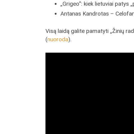
„Grigeo“: kiek lietuviai patys 
Antanas Kandrotas – Celofana
Visą laidą galite pamatyti „Žinių ra
(
nuoroda
).