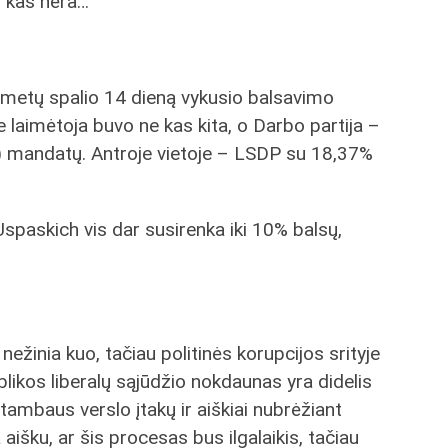
l kas nėra…
 metų spalio 14 dieną vykusio balsavimo
aimėtoja buvo ne kas kita, o Darbo partija –
70) mandatų. Antroje vietoje – LSDP su 18,37%
spaskich vis dar susirenka iki 10% balsų,
nežinia kuo, tačiau politinės korupcijos srityje
blikos liberalų sąjūdžio nokdaunas yra didelis
stambaus verslo įtakų ir aiškiai nubrėžiant
aišku, ar šis procesas bus ilgalaikis, tačiau