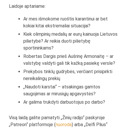
Laidoje aptariame:
Ar mes išmokome ruoštis karantinui ar bet
kokiai kitai ekstremaliai situacijai?
Kiek olimpinių medalių ar eurų kainuoja Lietuvos
pilietybė? Ar reikia duoti pilietybę
sportininkams?
Robertas Dargis prieš Aušrinę Armonaitę – ar
valstybę valdyti gali tik kažką pasiekę versle?
Prekybos tinklų gudrybės, verčiant prisipirkti
nereikalingų prekių
„Naudoti karstai“ – atsakingas gamtos
saugojimas ar mirusiųjų apgavystės?
Ar galima trukdyti darbuotojus po darbo?
Visą laidą galite pamatyti „Žinių radijo“ paskyroje
„Patreon“ platformoje (
nuoroda
) arba „Delfi Plius“