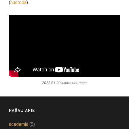
(
nuoroda
).
2022-01-20 laidos anonsas
RAŠAU APIE
academia
(5)