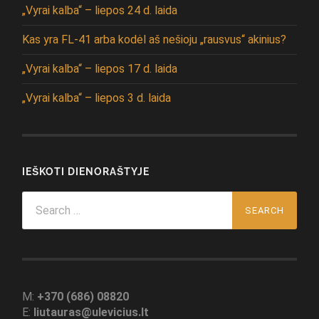
„Vyrai kalba“ – liepos 24 d. laida
Kas yra FL-41 arba kodėl aš nešioju „rausvus“ akinius?
„Vyrai kalba“ – liepos 17 d. laida
„Vyrai kalba“ – liepos 3 d. laida
IEŠKOTI DIENORAŠTYJE
Search
for:
M:
+370 (686) 08820
E:
liutauras@ulevicius.lt