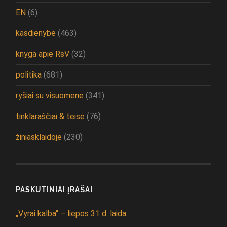
EN
(6)
kasdienybė
(463)
knyga apie RsV
(32)
politika
(681)
ryšiai su visuomene
(341)
tinklaraščiai & teisė
(76)
žiniasklaidoje
(230)
PASKUTINIAI ĮRAŠAI
„Vyrai kalba“ – liepos 31 d. laida