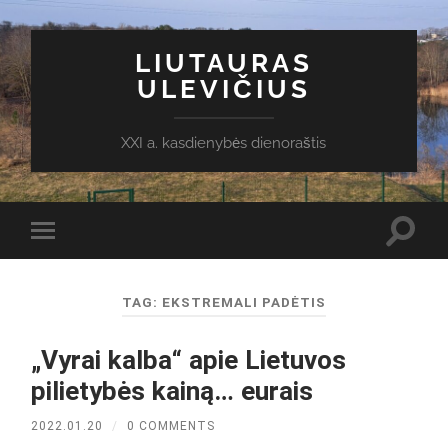
LIUTAURAS
ULEVIČIUS
XXI a. kasdienybės dienoraštis
Toggl
Toggle
search
mobile
field
menu
TAG:
EKSTREMALI PADĖTIS
„Vyrai kalba“ apie Lietuvos
pilietybės kainą… eurais
2022.01.20
/
0 COMMENTS