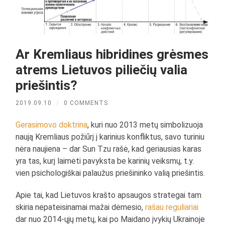
Ar Kremliaus hibridines grėsmes
atrems Lietuvos piliečių valia
priešintis?
2019.09.10
/
0 COMMENTS
Gerasimovo doktrina
, kuri nuo 2013 metų simbolizuoja
naują Kremliaus požiūrį į karinius konfliktus, savo turiniu
nėra naujiena – dar Sun Tzu rašė, kad geriausias karas
yra tas, kurį laimėti pavyksta be karinių veiksmų, t.y.
vien psichologiškai palaužus priešininko valią priešintis.
Apie tai, kad Lietuvos krašto apsaugos strategai tam
skiria nepateisinamai mažai dėmesio,
rašau
reguliariai
dar nuo 2014-ųjų metų, kai po Maidano įvykių Ukrainoje