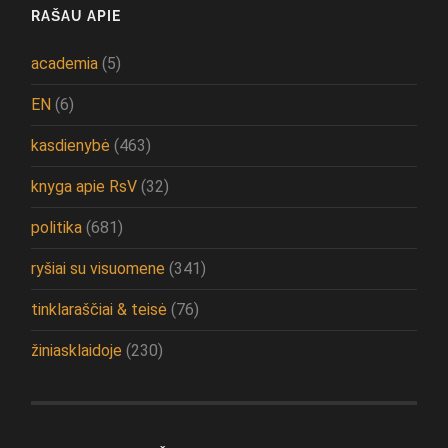
RAŠAU APIE
academia
(5)
EN
(6)
kasdienybė
(463)
knyga apie RsV
(32)
politika
(681)
ryšiai su visuomene
(341)
tinklaraščiai & teisė
(76)
žiniasklaidoje
(230)