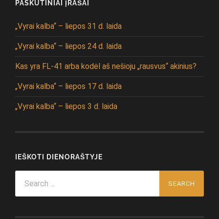
PASKUTINIAI ĮRAŠAI
„Vyrai kalba“ – liepos 31 d. laida
„Vyrai kalba“ – liepos 24 d. laida
Kas yra FL-41 arba kodėl aš nešioju „rausvus“ akinius?
„Vyrai kalba“ – liepos 17 d. laida
„Vyrai kalba“ – liepos 3 d. laida
IEŠKOTI DIENORAŠTYJE
Search
for: