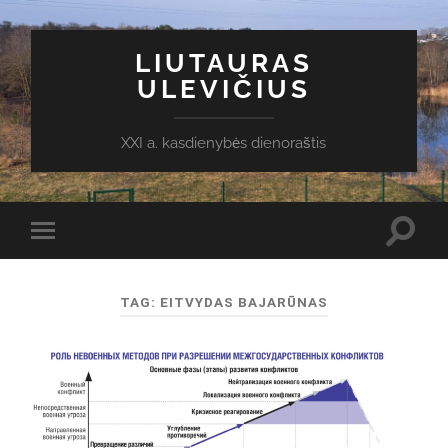
LIUTAURAS
ULEVIČIUS
XXI a. kasdienybės dienoraštis
Toggl
Toggle
search
mobile
field
menu
TAG:
EITVYDAS BAJARŪNAS