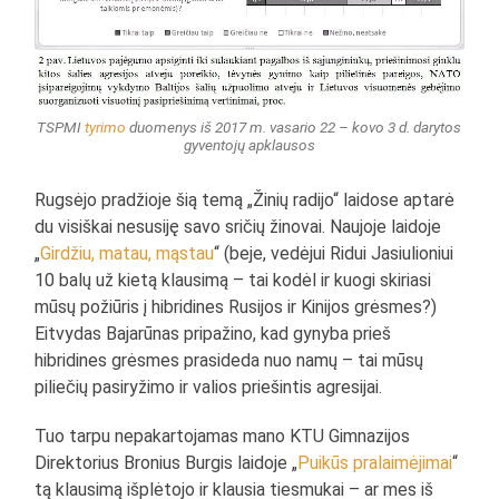
TSPMI
tyrimo
duomenys iš 2017 m. vasario 22 – kovo 3 d. darytos
gyventojų apklausos
Rugsėjo pradžioje šią temą „Žinių radijo“ laidose aptarė
du visiškai nesusiję savo sričių žinovai. Naujoje laidoje
„
Girdžiu, matau, mąstau
“ (beje, vedėjui Ridui Jasiulioniui
10 balų už kietą klausimą – tai kodėl ir kuogi skiriasi
mūsų požiūris į hibridines Rusijos ir Kinijos grėsmes?)
Eitvydas Bajarūnas pripažino, kad gynyba prieš
hibridines grėsmes prasideda nuo namų – tai mūsų
piliečių pasiryžimo ir valios priešintis agresijai.
Tuo tarpu nepakartojamas mano KTU Gimnazijos
Direktorius Bronius Burgis laidoje „
Puikūs pralaimėjimai
“
tą klausimą išplėtojo ir klausia tiesmukai – ar mes iš