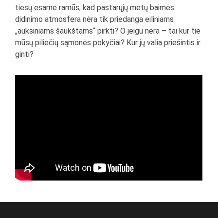
tiesų esame ramūs, kad pastarųjų metų baimės
didinimo atmosfera nėra tik priedanga eiliniams
„auksiniams šaukštams“ pirkti? O jeigu nėra – tai kur tie
mūsų piliečių sąmonės pokyčiai? Kur jų valia priešintis ir
ginti?