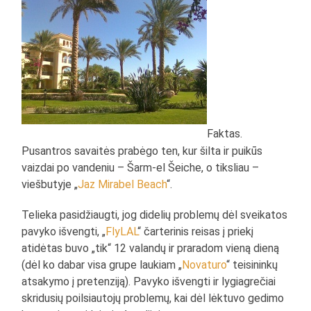
Faktas.
Pusantros savaitės prabėgo ten, kur šilta ir puikūs
vaizdai po vandeniu – Šarm-el Šeiche, o tiksliau –
viešbutyje „
Jaz Mirabel Beach
“.
Telieka pasidžiaugti, jog didelių problemų dėl sveikatos
pavyko išvengti, „
FlyLAL
“ čarterinis reisas į priekį
atidėtas buvo „tik“ 12 valandų ir praradom vieną dieną
(dėl ko dabar visa grupe laukiam „
Novaturo
“ teisininkų
atsakymo į pretenziją). Pavyko išvengti ir lygiagrečiai
skridusių poilsiautojų problemų, kai dėl lėktuvo gedimo