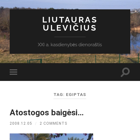
LIUTAURAS
ULEVIČIUS
XXI a. kasdienybės dienoraštis
Toggl
Toggle
search
mobile
field
menu
TAG:
EGIPTAS
Atostogos baigėsi…
2008.12.05
/
2 COMMENTS