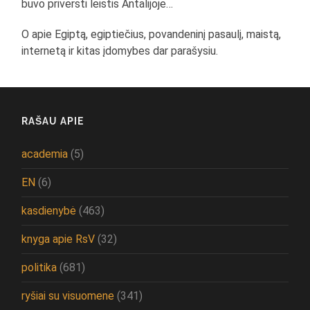
buvo priversti leistis Antalijoje…
O apie Egiptą, egiptiečius, povandeninį pasaulį, maistą,
internetą ir kitas įdomybes dar parašysiu.
RAŠAU APIE
academia
(5)
EN
(6)
kasdienybė
(463)
knyga apie RsV
(32)
politika
(681)
ryšiai su visuomene
(341)