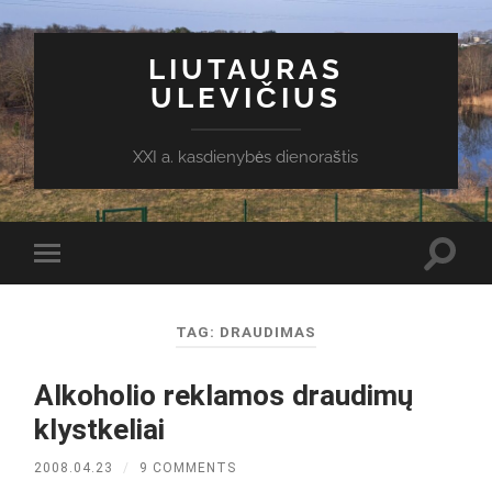
LIUTAURAS
ULEVIČIUS
XXI a. kasdienybės dienoraštis
Toggl
Toggle
search
mobile
field
menu
TAG:
DRAUDIMAS
Alkoholio reklamos draudimų
klystkeliai
2008.04.23
/
9 COMMENTS