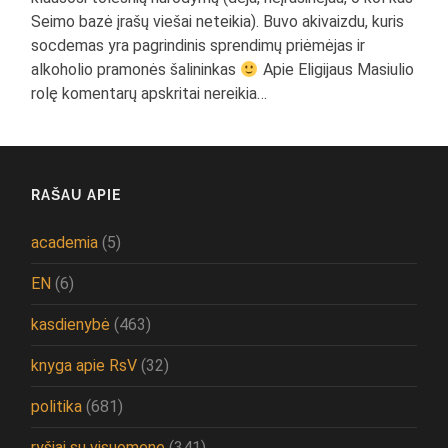
Seimo bazė įrašų viešai neteikia). Buvo akivaizdu, kuris
socdemas yra pagrindinis sprendimų priėmėjas ir
alkoholio pramonės šalininkas
Apie Eligijaus Masiulio
rolę komentarų apskritai nereikia…
RAŠAU APIE
academia
(5)
EN
(6)
kasdienybė
(463)
knyga apie RsV
(32)
politika
(681)
ryšiai su visuomene
(341)