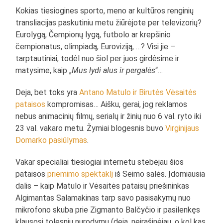
Kokias tiesiogines sporto, meno ar kultūros renginių
transliacijas paskutiniu metu žiūrėjote per televizorių?
Eurolygą, Čempionų lygą, futbolo ar krepšinio
čempionatus, olimpiadą, Euroviziją, …? Visi jie –
tarptautiniai, todėl nuo šiol per juos girdėsime ir
matysime, kaip „
Mus lydi alus ir pergalės
“…
Deja, bet toks yra
Antano Matulo ir Birutės Vėsaitės
pataisos
kompromisas… Aišku, gerai, jog reklamos
nebus animacinių filmų, serialų ir žinių nuo 6 val. ryto iki
23 val. vakaro metu. Žymiai blogesnis buvo
Virginijaus
Domarko pasiūlymas
.
Vakar specialiai tiesiogiai internetu stebėjau šios
pataisos
priėmimo spektaklį
iš Seimo salės. Įdomiausia
dalis – kaip Matulo ir Vėsaitės pataisų priešininkas
Algimantas Salamakinas tarp savo pasisakymų nuo
mikrofono skuba prie Zigmanto Balčyčio ir pasilenkęs
klausosi tolesnių nurodymų (deja, neįrašinėjau, o kol kas