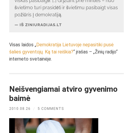
viskas pasibaigė. [..] Grįžtant prie minties – nuo
švietimo turi prasidėti ir švietimu pasibaigt visas
požiūris į demokratiją.
IŠ ZINIURADIJAS.LT
Visas laidos „
Demokratija Lietuvoje nepasitiki pusė
šalies gyventojų. Ką tai reiškia?
“ įrašas – „Žinių radijo“
interneto svetainėje.
Neišvengiamai atviro gyvenimo
baimė
2010.08.26
/
5 COMMENTS