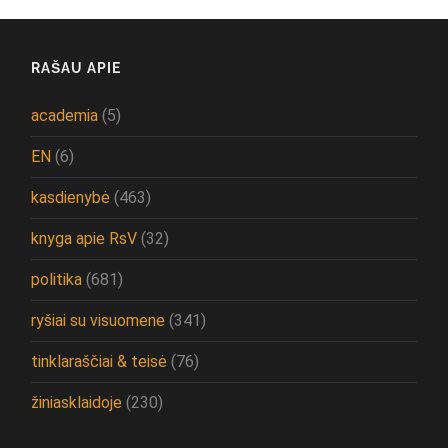
RAŠAU APIE
academia
(5)
EN
(6)
kasdienybė
(463)
knyga apie RsV
(32)
politika
(681)
ryšiai su visuomene
(341)
tinklaraščiai & teisė
(76)
žiniasklaidoje
(230)