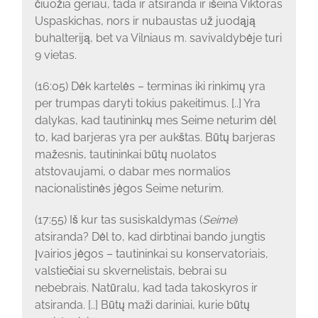
čiuožia geriau, tada ir atsiranda ir išeina Viktoras
Uspaskichas, nors ir nubaustas už juodąją
buhalteriją, bet va Vilniaus m. savivaldybėje turi
9 vietas.
(16:05) Dėk kartelės – terminas iki rinkimų yra
per trumpas daryti tokius pakeitimus. [..] Yra
dalykas, kad tautininkų mes Seime neturim dėl
to, kad barjeras yra per aukštas. Būtų barjeras
mažesnis, tautininkai būtų nuolatos
atstovaujami, o dabar mes normalios
nacionalistinės jėgos Seime neturim.
(17:55) Iš kur tas susiskaldymas (
Seime
)
atsiranda? Dėl to, kad dirbtinai bando jungtis
įvairios jėgos – tautininkai su konservatoriais,
valstiečiai su skvernelistais, bebrai su
nebebrais. Natūralu, kad tada takoskyros ir
atsiranda. [..] Būtų maži dariniai, kurie būtų