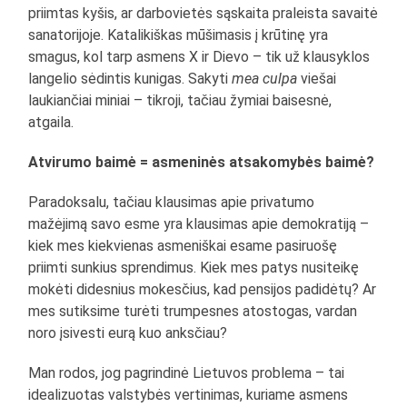
priimtas kyšis, ar darbovietės sąskaita praleista savaitė
sanatorijoje. Katalikiškas mūšimasis į krūtinę yra
smagus, kol tarp asmens X ir Dievo – tik už klausyklos
langelio sėdintis kunigas. Sakyti
mea culpa
viešai
laukiančiai miniai – tikroji, tačiau žymiai baisesnė,
atgaila.
Atvirumo baimė = asmeninės atsakomybės baimė?
Paradoksalu, tačiau klausimas apie privatumo
mažėjimą savo esme yra klausimas apie demokratiją –
kiek mes kiekvienas asmeniškai esame pasiruošę
priimti sunkius sprendimus. Kiek mes patys nusiteikę
mokėti didesnius mokesčius, kad pensijos padidėtų? Ar
mes sutiksime turėti trumpesnes atostogas, vardan
noro įsivesti eurą kuo anksčiau?
Man rodos, jog pagrindinė Lietuvos problema – tai
idealizuotas valstybės vertinimas, kuriame asmens