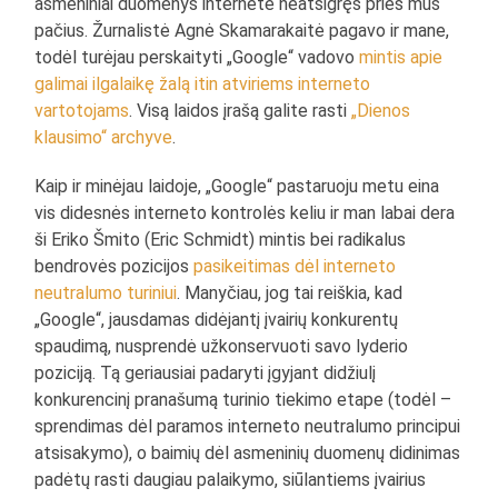
asmeniniai duomenys internete neatsigręš prieš mus
pačius. Žurnalistė Agnė Skamarakaitė pagavo ir mane,
todėl turėjau perskaityti „Google“ vadovo
mintis apie
galimai ilgalaikę žalą itin atviriems interneto
vartotojams
. Visą laidos įrašą galite rasti
„Dienos
klausimo“ archyve
.
Kaip ir minėjau laidoje, „Google“ pastaruoju metu eina
vis didesnės interneto kontrolės keliu ir man labai dera
ši Eriko Šmito (Eric Schmidt) mintis bei radikalus
bendrovės pozicijos
pasikeitimas dėl interneto
neutralumo turiniui
. Manyčiau, jog tai reiškia, kad
„Google“, jausdamas didėjantį įvairių konkurentų
spaudimą, nusprendė užkonservuoti savo lyderio
poziciją. Tą geriausiai padaryti įgyjant didžiulį
konkurencinį pranašumą turinio tiekimo etape (todėl –
sprendimas dėl paramos interneto neutralumo principui
atsisakymo), o baimių dėl asmeninių duomenų didinimas
padėtų rasti daugiau palaikymo, siūlantiems įvairius