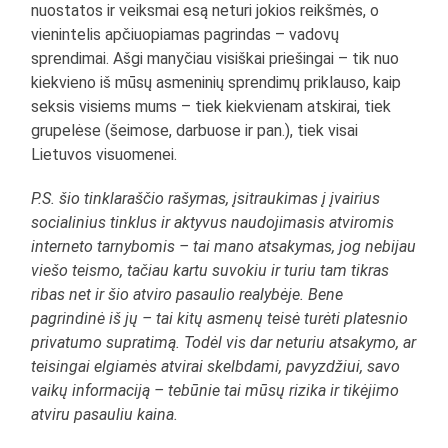
nuostatos ir veiksmai esą neturi jokios reikšmės, o
vienintelis apčiuopiamas pagrindas – vadovų
sprendimai. Ašgi manyčiau visiškai priešingai – tik nuo
kiekvieno iš mūsų asmeninių sprendimų priklauso, kaip
seksis visiems mums – tiek kiekvienam atskirai, tiek
grupelėse (šeimose, darbuose ir pan.), tiek visai
Lietuvos visuomenei.
P.S. šio tinklaraščio rašymas, įsitraukimas į įvairius
socialinius tinklus ir aktyvus naudojimasis atviromis
interneto tarnybomis – tai mano atsakymas, jog nebijau
viešo teismo, tačiau kartu suvokiu ir turiu tam tikras
ribas net ir šio atviro pasaulio realybėje. Bene
pagrindinė iš jų – tai kitų asmenų teisė turėti platesnio
privatumo supratimą. Todėl vis dar neturiu atsakymo, ar
teisingai elgiamės atvirai skelbdami, pavyzdžiui, savo
vaikų informaciją – tebūnie tai mūsų rizika ir tikėjimo
atviru pasauliu kaina.