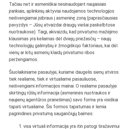
Tačiau net ir asmeniškai nesinaudojant naujaisiais
įrankiais, aplinkinių aktyviai naudojamos technologijos
neišvengiamai įsibraus į asmeninę zoną (paprasčiausias
pavyzdys – Jūsų atvaizdai draugų viešai paskelbtose
nuotraukose). Taigi, akivaizdu, kad privatumo mažėjimo
klausimas yra keliamas dėl dviejų priežasčių – naujų
technologijų galimybių ir žmogiškojo faktoriaus, kai dėl
vienų ar kitų asmenų klaidų privatumo ribos
peržengiamos.
Šiuolaikiniame pasaulyje, kuriame daugelis sienų atviros
tiek realiame, tiek ir virtualiame pasauliuose,
neišvengiami informacijos mainai. O realiame pasaulyje
skirtingų rūšių informacija (asmeninės nuotraukos ir
naujienų agentūros pranešimas) savo forma yra visiškai
tapati virtualiame. Šis formos tapatumas ir lemia
pagrindines privatumą saugančiųjų baimes:
visa virtuali informacija yra itin patogi tiražavimui