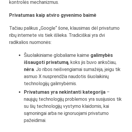
kontrolės mechanizmus.
Privatumas kaip atviro gyvenimo baimė
Tačiau palikus „Google“ šone, klausimas dėl privatumo
ribų internete vis tiek išlieka. Tradiciškai yra dvi
radikalios nuomonės:
Šiuolaikiniame globaliame kaime
galimybės
išsaugoti privatumą
, koks jis buvo anksčiau,
nėra
. Jo ribos neišvengiamai sumažėja, jeigu tik
asmuo X nusprendžia naudotis šiuolaikinių
technologijų galimybėmis.
Privatumas yra nekintanti kategorija
–
naujųjų technologijų problemos yra susijusios tik
su šių technologijų vystymo klaidomis, kai
sąmoningai arba ne ignoruojami privatumo
pažeidimai.