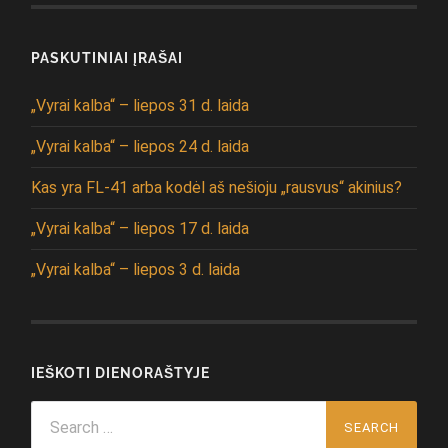
PASKUTINIAI ĮRAŠAI
„Vyrai kalba“ – liepos 31 d. laida
„Vyrai kalba“ – liepos 24 d. laida
Kas yra FL-41 arba kodėl aš nešioju „rausvus“ akinius?
„Vyrai kalba“ – liepos 17 d. laida
„Vyrai kalba“ – liepos 3 d. laida
IEŠKOTI DIENORAŠTYJE
Search
for: