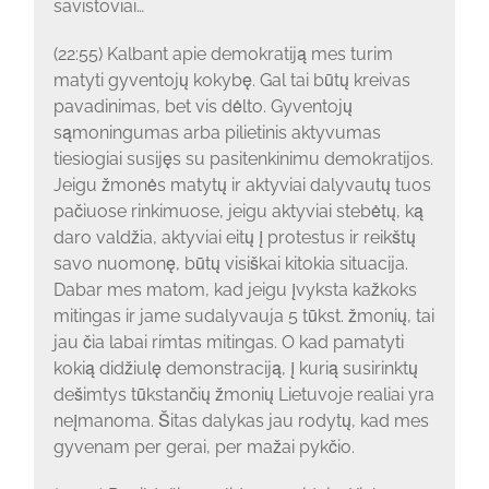
savistoviai…
(22:55) Kalbant apie demokratiją mes turim
matyti gyventojų kokybę. Gal tai būtų kreivas
pavadinimas, bet vis dėlto. Gyventojų
sąmoningumas arba pilietinis aktyvumas
tiesiogiai susijęs su pasitenkinimu demokratijos.
Jeigu žmonės matytų ir aktyviai dalyvautų tuos
pačiuose rinkimuose, jeigu aktyviai stebėtų, ką
daro valdžia, aktyviai eitų į protestus ir reikštų
savo nuomonę, būtų visiškai kitokia situacija.
Dabar mes matom, kad jeigu įvyksta kažkoks
mitingas ir jame sudalyvauja 5 tūkst. žmonių, tai
jau čia labai rimtas mitingas. O kad pamatyti
kokią didžiulę demonstraciją, į kurią susirinktų
dešimtys tūkstančių žmonių Lietuvoje realiai yra
neįmanoma. Šitas dalykas jau rodytų, kad mes
gyvenam per gerai, per mažai pykčio.