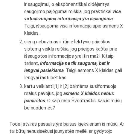
ir saugojimui, o eksponentiškai didėjantys
saugojimo pajėgumai reiškia, jog praktiškai
visa
virtualizuojama informacija yra išsaugoma
.
Taigi, išsaugoma visa informacija apie asmens X
klaidas.
sienų nebuvimas ir itin efektyvių paieškos
sistemų veikla reiškia, jog prieigos kaštai prie
išsaugotos informacijos yra itin maži. Kitaip
tariant,
informacija ne tik saugoma, bet ir
lengvai pasiekiama
. Taigi, asmens X klaidas gali
lengvai rasti bet kas.
kartu veikiant [1] ir [2] baimėms susiformuoja
realus pavojus, jog
asmens X klaidos nebus
pamirštos
. O kaip rašo Šventraštis, kas iš mūsų
be nuodėmės?
Todėl atviras pasaulis yra baisus kiekvienam iš mūsų. Ar
tai būtų nenusisekusi jaunystės meilė, ar gydytojo