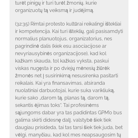
turėt pinigų ir turi turėt žmonių, kurie
organizuotų tą veiksmą ir judėjimą.
(32:35) Rimtai protesto kultūrai reikalingi ištekliai
ir kompetencija. Kai turi išteklių, gali pasisamdyti
normalius planuotojus, organizatorius, nes
pagrindinė dalis (kiek esu asociacijose ar
nevyriausybinės organizacijose), kad kol
kažkam skauda, tol kažkas vyksta, paskui
viskas nugęsta ir po dviejų mėnesių žiūrėk
žmonės net į susirinkimą nesusirenka pasitarti
reikalais. Kai yra finansavimas, atsiranda
nuolatiniai darbuotojai, kurie suka varikliuką,
kurie sako „darom tą, planas tą, darom tą,
sekantis ėjimas toks“. Tai profesinėms
sąjungoms dabar yra tas padidintas GPM’o bus
galima skirti didesnę dalį, valstybė šiek tiek
daugiau prisideda, tai tas tarsi šiek tiek juda, bet
vėlgi, manyčiau, kad kol mes neapsaugosim tų