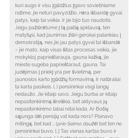
kuri augo ir visu įgūdžius įgavo sovietiniame
režime, jie neturi pavyzdžio, nėra išbandę gyvai
patys, kaip tai veikia. Ir jie bijo tuo naudotis.
Jeigu pažiūrėtume į tą pačią apklausą, ten
matytųsi, kad jaunimas žiūri gerokai palankiau į
demokratiją, nes jie jau patys gyvai tai išbandė
– jie mato, kaip visas šitas procesas veikia, jie
mokykloj paprieštarauja, gauna kažką, jie
mieste sugeba paprieštaraut, gauna. Tai
judėjimas į priekį yra per švietimą, per
jaunosios karto įgūdžių formavimą. Ir natūraliai
ta karta pasikeis. (..) pensininkai visgi langų
nedaužo. Jie kitaip savo. Jeigu burba ar kitaip
nepasitenkinimą išreiškia, bet aktyvaus jų
nepasitenkinimo labai retai kada. Ar Bočių
sąjunga dėl pensijų vat kada nors? Planavo
mitingą, bet kad … (
prie Seimo daužė
) bet ten ne
pensininkai buvo. [..] Tas vienas kartas buvo ir