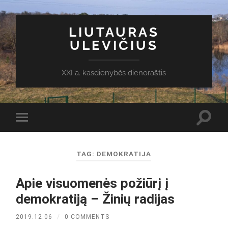
LIUTAURAS
ULEVIČIUS
XXI a. kasdienybės dienoraštis
Toggl
Toggle
search
mobile
field
menu
TAG:
DEMOKRATIJA
Apie visuomenės požiūrį į
demokratiją – Žinių radijas
2019.12.06
/
0 COMMENTS