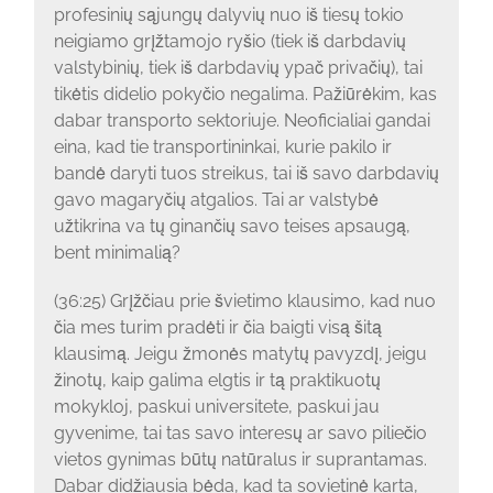
profesinių sąjungų dalyvių nuo iš tiesų tokio
neigiamo grįžtamojo ryšio (tiek iš darbdavių
valstybinių, tiek iš darbdavių ypač privačių), tai
tikėtis didelio pokyčio negalima. Pažiūrėkim, kas
dabar transporto sektoriuje. Neoficialiai gandai
eina, kad tie transportininkai, kurie pakilo ir
bandė daryti tuos streikus, tai iš savo darbdavių
gavo magaryčių atgalios. Tai ar valstybė
užtikrina va tų ginančių savo teises apsaugą,
bent minimalią?
(36:25) Grįžčiau prie švietimo klausimo, kad nuo
čia mes turim pradėti ir čia baigti visą šitą
klausimą. Jeigu žmonės matytų pavyzdį, jeigu
žinotų, kaip galima elgtis ir tą praktikuotų
mokykloj, paskui universitete, paskui jau
gyvenime, tai tas savo interesų ar savo piliečio
vietos gynimas būtų natūralus ir suprantamas.
Dabar didžiausia bėda, kad ta sovietinė karta,