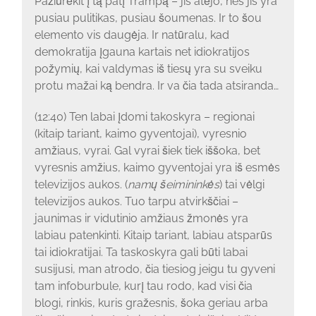
Pažiūrėkit į tą patį Trampą – jis atėjo, nes jis yra
pusiau pulitikas, pusiau šoumenas. Ir to šou
elemento vis daugėja. Ir natūralu, kad
demokratija įgauna kartais net idiokratijos
požymių, kai valdymas iš tiesų yra su sveiku
protu mažai ką bendra. Ir va čia tada atsiranda…
(12:40) Ten labai įdomi takoskyra – regionai
(kitaip tariant, kaimo gyventojai), vyresnio
amžiaus, vyrai. Gal vyrai šiek tiek iššoka, bet
vyresnis amžius, kaimo gyventojai yra iš esmės
televizijos aukos. (
namų šeimininkės
) tai vėlgi
televizijos aukos. Tuo tarpu atvirkščiai –
jaunimas ir vidutinio amžiaus žmonės yra
labiau patenkinti. Kitaip tariant, labiau atsparūs
tai idiokratijai. Ta taskoskyra gali būti labai
susijusi, man atrodo, čia tiesiog jeigu tu gyveni
tam infoburbule, kurį tau rodo, kad visi čia
blogi, rinkis, kuris gražesnis, šoka geriau arba