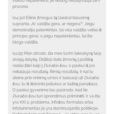
viskuo nepatenkinti, jie tiesiog nedalyvauja tam
procese.
(04:30) Eilinis žmogus tą (
laidos
) klausimą
supranta „Ar valdžia gera, ar negera?“. Jeigu
demokratija patenkintas, tai visa valdžia veikia iš
principo gerai, o jeigu nepatenkintas, tai čia
bloga valdžia.
(11:25) Man atrodo, čia mes turim takoskyrą tarp
dviejų dalykų. Didžioji dalis žmonių į politiką
realiai žiūri kaip į
Dviračio šou
, o paskui iš jos
reikalauja rezultatų. Rimtų rezultatų. Ir kai tu
ateina prie rinkimų urnos ir balsuoji už
Dviračio
šou
, tu iš išsirenki peliukus ar kažką panašaus.
O paskui gyvenime tau pasirodo, kad tie
Dviračio šou
turi sprendimus priiminėti. Ir va čia
yra XXI a. problema, infošou formatas arba
infotainment’as jis yra dominuojantis politikoje.