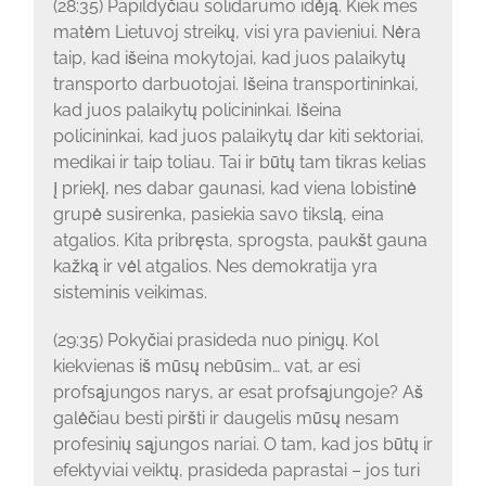
(28:35) Papildyčiau solidarumo idėją. Kiek mes
matėm Lietuvoj streikų, visi yra pavieniui. Nėra
taip, kad išeina mokytojai, kad juos palaikytų
transporto darbuotojai. Išeina transportininkai,
kad juos palaikytų policininkai. Išeina
policininkai, kad juos palaikytų dar kiti sektoriai,
medikai ir taip toliau. Tai ir būtų tam tikras kelias
į priekį, nes dabar gaunasi, kad viena lobistinė
grupė susirenka, pasiekia savo tikslą, eina
atgalios. Kita pribręsta, sprogsta, paukšt gauna
kažką ir vėl atgalios. Nes demokratija yra
sisteminis veikimas.
(29:35) Pokyčiai prasideda nuo pinigų. Kol
kiekvienas iš mūsų nebūsim… vat, ar esi
profsąjungos narys, ar esat profsąjungoje? Aš
galėčiau besti piršti ir daugelis mūsų nesam
profesinių sąjungos nariai. O tam, kad jos būtų ir
efektyviai veiktų, prasideda paprastai – jos turi