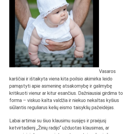
Vasaros
karščiai ir ištaikyta viena kita poilsio akimirka leido
pamąstyti apie asmeninę atsakomybę ir galimybę
kritikuoti vienur ar kitur esančius. Dažniausiai girdima to
forma – viskuo kalta valdžia ir niekuo nekaltas kyšius
siūlantis reguliarus kelių eismo taisyklių pažeidėjas.
Labai artimai su šiuo klausimu susijęs ir praėjusį
ketvirtadienį „Žinių radijo“ užduotas klausimas, ar