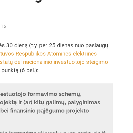
NTS
s 30 dieną (t.y. per 25 dienas nuo paslaugų
etuvos Respublikos Atominės elektrinės
tatų dėl nacionalinio investuotojo steigimo
 punktą (6 psl.):
investuotojo formavimo schemų,
jektą ir (ar) kitų galimų, palyginimas
 bei finansinio pajėgumo projekto
tojo formavimo alternatyva yra geriausia iš