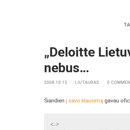
T
„Deloitte Liet
nebus…
2008.10.15
/
LIUTAURAS
/
0 COMME
Šiandien
į savo klausimą
gavau ofic
<…>