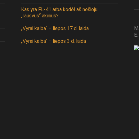
Kas yra FL-41 arba kodėl aš nešioju
„rausvus“ akinius?
M
„Vyrai kalba“ – liepos 17 d. laida
E:
„Vyrai kalba“ – liepos 3 d. laida