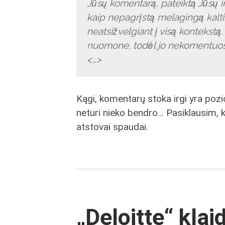
Jūsų komentarą, pateiktą Jūsų i
kaip nepagrįstą melagingą kalti
neatsižvelgiant į visą kontekst
nuomone, todėl jo nekomentuo
<…>
Kągi, komentarų stoka irgi yra pozici
neturi nieko bendro… Pasiklausim, ką
atstovai spaudai.
„Deloitte“ klai