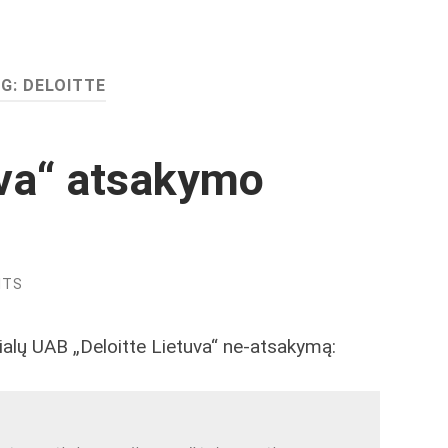
AG:
DELOITTE
uva“ atsakymo
NTS
ialų UAB „Deloitte Lietuva“ ne-atsakymą: