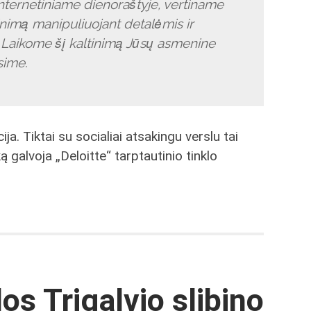
nternetiniame dienoraštyje, vertiname
nimą manipuliuojant detalėmis ir
ą. Laikome šį kaltinimą Jūsų asmenine
sime.
ja. Tiktai su socialiai atsakingu verslu tai
 galvoja „Deloitte“ tarptautinio tinklo
dos Trigalvio slibino