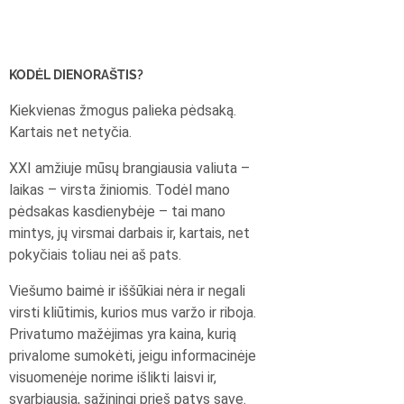
KODĖL DIENORAŠTIS?
Kiekvienas žmogus palieka pėdsaką.
Kartais net netyčia.
XXI amžiuje mūsų brangiausia valiuta –
laikas – virsta žiniomis. Todėl mano
pėdsakas kasdienybėje – tai mano
mintys, jų virsmai darbais ir, kartais, net
pokyčiais toliau nei aš pats.
Viešumo baimė ir iššūkiai nėra ir negali
virsti kliūtimis, kurios mus varžo ir riboja.
Privatumo mažėjimas yra kaina, kurią
privalome sumokėti, jeigu informacinėje
visuomenėje norime išlikti laisvi ir,
svarbiausia, sąžiningi prieš patys save.