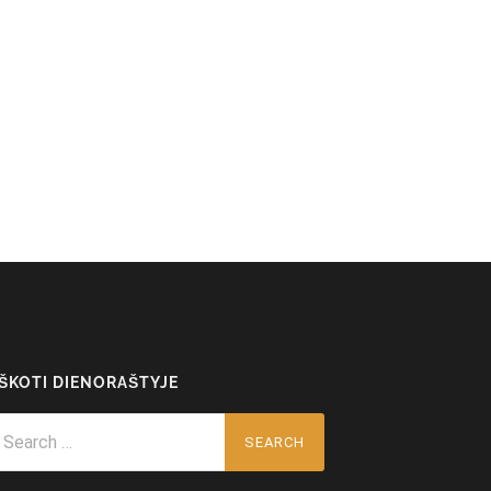
EŠKOTI DIENORAŠTYJE
arch
r: