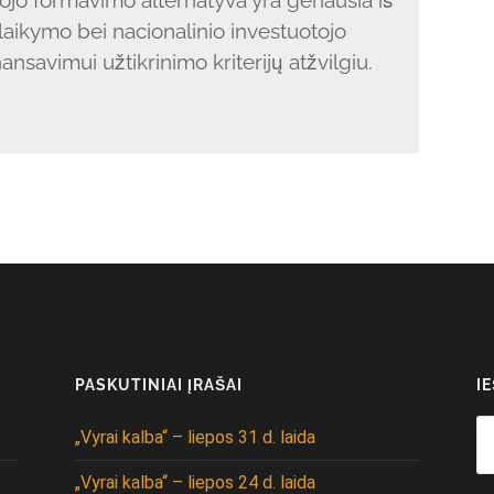
laikymo bei nacionalinio investuotojo
nsavimui užtikrinimo kriterijų atžvilgiu.
PASKUTINIAI ĮRAŠAI
I
Se
„Vyrai kalba“ – liepos 31 d. laida
fo
„Vyrai kalba“ – liepos 24 d. laida