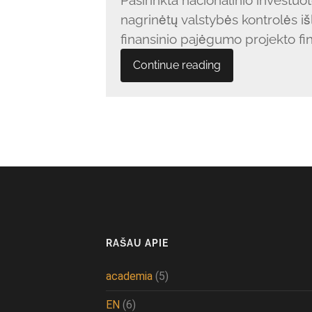
nagrinėtų valstybės kontrolės iš
finansinio pajėgumo projekto fina
Continue reading
RAŠAU APIE
academia
(5)
EN
(6)