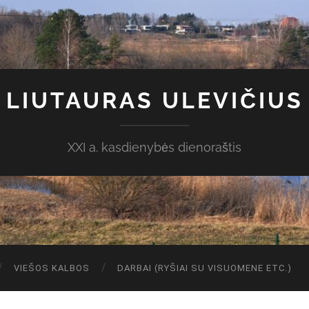
LIUTAURAS ULEVIČIUS
XXI a. kasdienybės dienoraštis
VIEŠOS KALBOS
DARBAI (RYŠIAI SU VISUOMENE ETC.)