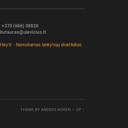
:
+370 (686) 08820
liutauras@ulevicius.lt
THEME BY
ANDERS NOREN
—
UP ↑