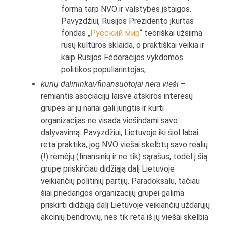
forma tarp NVO ir valstybės įstaigos.
Pavyzdžiui, Rusijos Prezidento įkurtas
fondas „
Русский мир
“ teoriškai užsiima
rusų kultūros sklaida, o praktiškai veikia ir
kaip Rusijos Federacijos vykdomos
politikos populiarintojas;
kurių dalininkai/finansuotojai nėra vieši
–
remiantis asociacijų laisve atskiros interesų
grupės ar jų nariai gali jungtis ir kurti
organizacijas ne visada viešindami savo
dalyvavimą. Pavyzdžiui, Lietuvoje iki šiol labai
reta praktika, jog NVO viešai skelbtų savo realių
(!) rėmėjų (finansinių ir ne tik) sąrašus, todėl į šią
grupę priskirčiau didžiąją dalį Lietuvoje
veikiančių politinių partijų. Paradoksalu, tačiau
šiai priedangos organizacijų grupei galima
priskirti didžiąją dalį Lietuvoje veikiančių uždarųjų
akcinių bendrovių, nes tik reta iš jų viešai skelbia