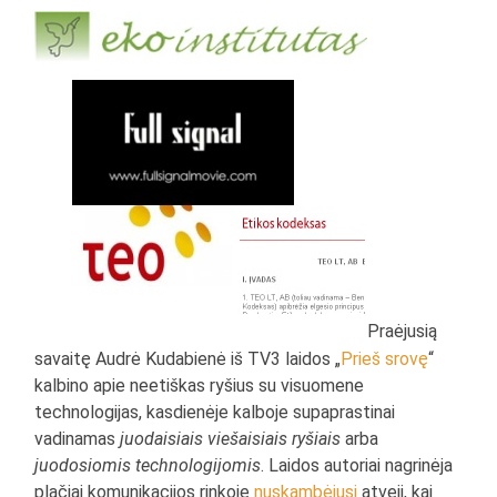
Praėjusią
savaitę Audrė Kudabienė iš TV3 laidos „
Prieš srovę
“
kalbino apie neetiškas ryšius su visuomene
technologijas, kasdienėje kalboje supaprastinai
vadinamas
juodaisiais viešaisiais ryšiais
arba
juodosiomis technologijomis
. Laidos autoriai nagrinėja
plačiai komunikacijos rinkoje
nuskambėjusį
atvejį, kai