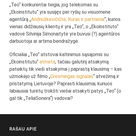
„Teo“ konkurentai teigia, jog telekomas su
„Ekoinstitutu“ yra susijęs per ryšių su visuomene
agentūrą „
Andriuškevičiūtė, Kuras ir partneriai
“, kurios
vienas didžiausių klientų ir yra „Teo“, o „Ekoinstituto“
vadovė Silvinija Simonaitytė yra buvusi (?) agentūros
darbuotoja ar artima bendražygė.
Oficialiai „Teo“ atstovai kaltinimus sąsajomis su
„Ekoinstitutu“
atmeta
, tačiau galutinį atsakymą
pateiktų tik vieši atsakymai į paprastą klausimą – kas
užmokėjo už filmo „
Grėsmingas signalas
“ atvežimą ir
pristatymą Lietuvoje? Paprasti klausimai, kuriuos
labiausiai turėtų trokšti viešai atsakyti patys „Teo“ (o
gal tik „TeliaSonera“) vadovai?
RAŠAU APIE