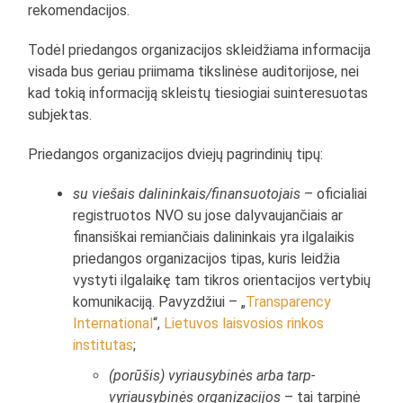
rekomendacijos.
Todėl priedangos organizacijos skleidžiama informacija
visada bus geriau priimama tikslinėse auditorijose, nei
kad tokią informaciją skleistų tiesiogiai suinteresuotas
subjektas.
Priedangos organizacijos dviejų pagrindinių tipų:
su viešais dalininkais/finansuotojais
– oficialiai
registruotos NVO su jose dalyvaujančiais ar
finansiškai remiančiais dalininkais yra ilgalaikis
priedangos organizacijos tipas, kuris leidžia
vystyti ilgalaikę tam tikros orientacijos vertybių
komunikaciją. Pavyzdžiui – „
Transparency
International
“,
Lietuvos laisvosios rinkos
institutas
;
(porūšis) vyriausybinės arba tarp-
vyriausybinės organizacijos
– tai tarpinė