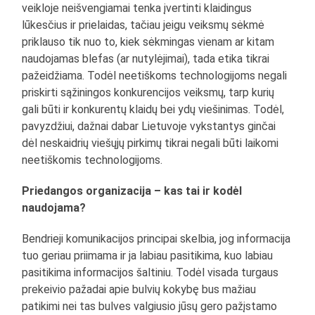
veikloje neišvengiamai tenka įvertinti klaidingus
lūkesčius ir prielaidas, tačiau jeigu veiksmų sėkmė
priklauso tik nuo to, kiek sėkmingas vienam ar kitam
naudojamas blefas (ar nutylėjimai), tada etika tikrai
pažeidžiama. Todėl neetiškoms technologijoms negali
priskirti sąžiningos konkurencijos veiksmų, tarp kurių
gali būti ir konkurentų klaidų bei ydų viešinimas. Todėl,
pavyzdžiui, dažnai dabar Lietuvoje vykstantys ginčai
dėl neskaidrių viešųjų pirkimų tikrai negali būti laikomi
neetiškomis technologijoms.
Priedangos organizacija – kas tai ir kodėl
naudojama?
Bendrieji komunikacijos principai skelbia, jog informacija
tuo geriau priimama ir ja labiau pasitikima, kuo labiau
pasitikima informacijos šaltiniu. Todėl visada turgaus
prekeivio pažadai apie bulvių kokybę bus mažiau
patikimi nei tas bulves valgiusio jūsų gero pažįstamo