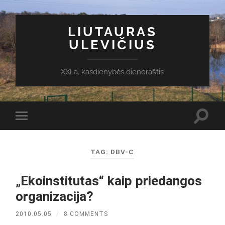
LIUTAURAS
ULEVIČIUS
XXI a. kasdienybės dienoraštis
Toggl
Toggle
search
mobile
field
menu
TAG:
DBV-C
„Ekoinstitutas“ kaip priedangos
organizacija?
2010.05.05
/
8 COMMENTS