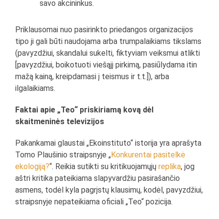
savo akcininkus.
Priklausomai nuo pasirinkto priedangos organizacijos
tipo ji gali būti naudojama arba trumpalaikiams tikslams
(pavyzdžiui, skandalui sukelti, fiktyviam veiksmui atlikti
[pavyzdžiui, boikotuoti viešąjį pirkimą, pasiūlydama itin
mažą kainą, kreipdamasi į teismus ir t.t.]), arba
ilgalaikiams.
Faktai apie „Teo“ priskiriamą kovą dėl
skaitmeninės televizijos
Pakankamai glaustai „Ekoinstituto“ istorija yra aprašyta
Tomo Plaušinio straipsnyje „
Konkurentai pasitelkė
ekologiją?
“. Reikia sutikti su kritikuojamųjų
replika
, jog
aštri kritika pateikiama slapyvardžiu pasirašančio
asmens, todėl kyla pagrįstų klausimų, kodėl, pavyzdžiui,
straipsnyje nepateikiama oficiali „Teo“ pozicija.