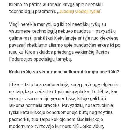
išleido to paties autoriaus knygą apie neetiškų
technologijų pradmenis „
Juodieji viešieji ryšiai
“.
Visgi, nereikia manyti, jog iki tol neetiškų ryšių su
visuomene technologijų nebuvo naudota – pavyzdžių
galime rasti praktiškai kiekvienoje srityje nuo kiekvieną
pavasarį skelbiamo aliarmo apie bundančias erkes iki po
rusų kultūros sklaidos priedanga veikiančių Rusijos
Federacijos specialiųjų tarnybų.
Kada ryšių su visuomene veiksmai tampa neetiški?
Etika – tai plona raudona linija, kurią peržengę elgiamės
ne taip, kaip viešai tikėtųsi mūsų aplinka. Todėl tai, kas
vienoje visuomenėje yra neetiška, kitoje gali būti
laikoma normalia praktika. Pavyzdžiui, nesantuokiniai
ryšiai katalikiškoje bendruomenėje būtų neginčytinai
pasmerkti, tuo tarpu kokioje nors šiuolaikiškoje
modernumo tvirtovėje kur nors Niū Jorko vidury