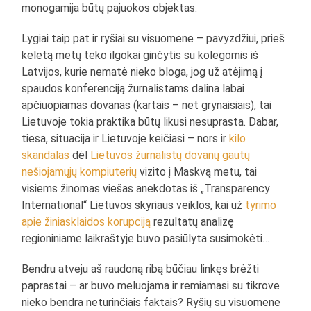
monogamija būtų pajuokos objektas.
Lygiai taip pat ir ryšiai su visuomene – pavyzdžiui, prieš
keletą metų teko ilgokai ginčytis su kolegomis iš
Latvijos, kurie nematė nieko bloga, jog už atėjimą į
spaudos konferenciją žurnalistams dalina labai
apčiuopiamas dovanas (kartais – net grynaisiais), tai
Lietuvoje tokia praktika būtų likusi nesuprasta. Dabar,
tiesa, situacija ir Lietuvoje keičiasi – nors ir
kilo
skandalas
dėl
Lietuvos žurnalistų dovanų gautų
nešiojamųjų kompiuterių
vizito į Maskvą metu, tai
visiems žinomas viešas anekdotas iš „Transparency
International“ Lietuvos skyriaus veiklos, kai už
tyrimo
apie žiniasklaidos korupciją
rezultatų analizę
regioniniame laikraštyje buvo pasiūlyta susimokėti…
Bendru atveju aš raudoną ribą būčiau linkęs brėžti
paprastai – ar buvo meluojama ir remiamasi su tikrove
nieko bendra neturinčiais faktais? Ryšių su visuomene