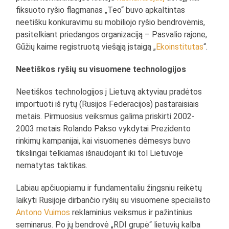
fiksuoto ryšio flagmanas „Teo“ buvo apkaltintas
neetišku konkuravimu su mobiliojo ryšio bendrovėmis,
pasitelkiant priedangos organizaciją – Pasvalio rajone,
Gūžių kaime registruotą viešąją įstaigą „
Ekoinstitutas
“.
Neetiškos ryšių su visuomene technologijos
Neetiškos technologijos į Lietuvą aktyviau pradėtos
importuoti iš rytų (Rusijos Federacijos) pastaraisiais
metais. Pirmuosius veiksmus galima priskirti 2002-
2003 metais Rolando Pakso vykdytai Prezidento
rinkimų kampanijai, kai visuomenės dėmesys buvo
tikslingai telkiamas išnaudojant iki tol Lietuvoje
nematytas taktikas.
Labiau apčiuopiamu ir fundamentaliu žingsniu reikėtų
laikyti Rusijoje dirbančio ryšių su visuomene specialisto
Antono Vuimos
reklaminius veiksmus ir pažintinius
seminarus. Po jų bendrovė „RDI grupė“ lietuvių kalba