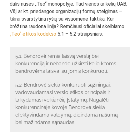
dalis nusės „Teo“ monopolyje. Tad vienos ar kelių UAB,
VšĮ ar kt. priedangos organizacijų formų steigimas –
tikrai svarstytina ryšių su visuomene taktika. Kur
brėžtina raudona linija? Remčiausi oficialiai skelbiamo
„Teo“ etikos kodekso
5.1 – 5.2 straipsniais:
5.1. Bendrovė remia laisvą verslą bei
konkurenciją ir nebando užkirsti kelio kitoms
bendrovėms laisvai su jomis konkuruoti.
5.2. Bendrovė siekia konkuruoti sąžiningai,
vadovaudamasi verslo etikos principais ir
laikydamasi veikiančių įstatymų. Nugalėti
konkurencinėje kovoje Bendrovė siekia
efektyvindama valdymą, didindama našumą
bei mažindama sąnaudas.