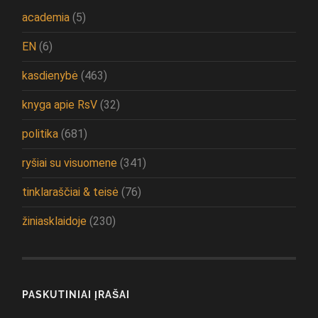
academia
(5)
EN
(6)
kasdienybė
(463)
knyga apie RsV
(32)
politika
(681)
ryšiai su visuomene
(341)
tinklaraščiai & teisė
(76)
žiniasklaidoje
(230)
PASKUTINIAI ĮRAŠAI