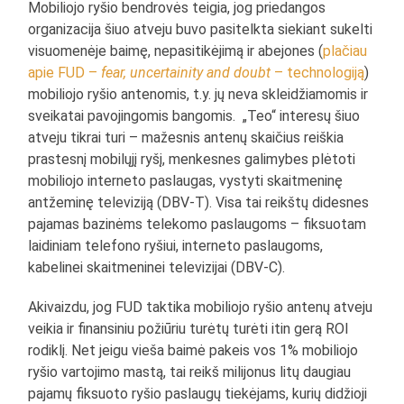
Mobiliojo ryšio bendrovės teigia, jog priedangos
organizacija šiuo atveju buvo pasitelkta siekiant sukelti
visuomenėje baimę, nepasitikėjimą ir abejones (
plačiau
apie FUD –
fear, uncertainity and doubt
– technologiją
)
mobiliojo ryšio antenomis, t.y. jų neva skleidžiamomis ir
sveikatai pavojingomis bangomis. „Teo“ interesų šiuo
atveju tikrai turi – mažesnis antenų skaičius reiškia
prastesnį mobilųjį ryšį, menkesnes galimybes plėtoti
mobiliojo interneto paslaugas, vystyti skaitmeninę
antžeminę televiziją (DBV-T). Visa tai reikštų didesnes
pajamas bazinėms telekomo paslaugoms – fiksuotam
laidiniam telefono ryšiui, interneto paslaugoms,
kabelinei skaitmeninei televizijai (DBV-C).
Akivaizdu, jog FUD taktika mobiliojo ryšio antenų atveju
veikia ir finansiniu požiūriu turėtų turėti itin gerą ROI
rodiklį. Net jeigu vieša baimė pakeis vos 1% mobiliojo
ryšio vartojimo mastą, tai reikš milijonus litų daugiau
pajamų fiksuoto ryšio paslaugų tiekėjams, kurių didžioji