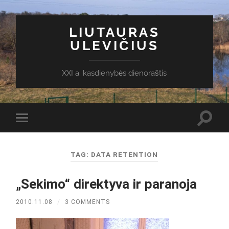
LIUTAURAS
ULEVIČIUS
XXI a. kasdienybės dienoraštis
Toggl
Toggle
search
mobile
field
menu
TAG:
DATA RETENTION
„Sekimo“ direktyva ir paranoja
2010.11.08
/
3 COMMENTS