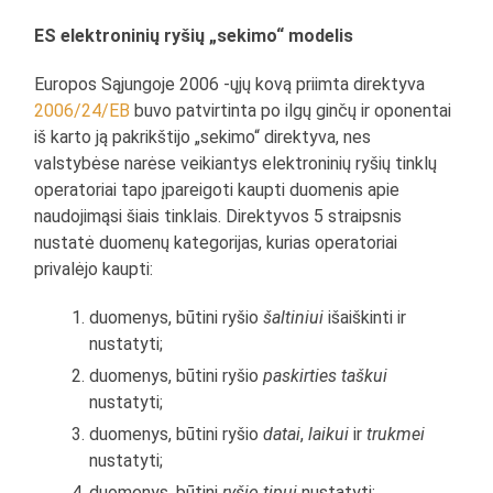
ES elektroninių ryšių „sekimo“ modelis
Europos Sąjungoje 2006 -ųjų kovą priimta direktyva
2006/24/EB
buvo patvirtinta po ilgų ginčų ir oponentai
iš karto ją pakrikštijo „sekimo“ direktyva, nes
valstybėse narėse veikiantys elektroninių ryšių tinklų
operatoriai tapo įpareigoti kaupti duomenis apie
naudojimąsi šiais tinklais. Direktyvos 5 straipsnis
nustatė duomenų kategorijas, kurias operatoriai
privalėjo kaupti:
duomenys, būtini ryšio
šaltiniui
išaiškinti ir
nustatyti;
duomenys, būtini ryšio
paskirties taškui
nustatyti;
duomenys, būtini ryšio
datai
,
laikui
ir
trukmei
nustatyti;
duomenys, būtini
ryšio tipui
nustatyti;