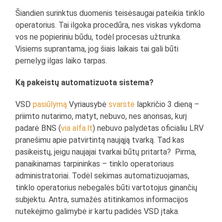
Šiandien surinktus duomenis teisėsaugai pateikia tinklo
operatorius. Tai ilgoka procedūra, nes viskas vykdoma
vos ne popieriniu būdu, todėl procesas užtrunka.
Visiems suprantama, jog šiais laikais tai gali būti
pernelyg ilgas laiko tarpas.
Ką pakeistų automatizuota sistema?
VSD
pasiūlymą
Vyriausybė
svarstė
lapkričio 3 dieną –
priimto nutarimo, matyt, nebuvo, nes anonsas, kurį
padarė BNS (
via alfa.lt
) nebuvo palydėtas oficialiu LRV
pranešimu apie patvirtintą naująją tvarką. Tad kas
pasikeistų, jeigu naujajai tvarkai būtų pritarta? Pirma,
panaikinamas tarpininkas – tinklo operatoriaus
administratoriai. Todėl sekimas automatizuojamas,
tinklo operatorius nebegalės būti vartotojus ginančių
subjektu. Antra, sumažės atitinkamos informacijos
nutekėjimo galimybė ir kartu padidės VSD įtaka.