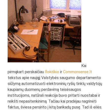
Kai
pirmąkart perskaičiau
Rokiškio
ir
Commonsense.lt
tekstus apie naująjį Valstybės saugumo departamento
siūlymą automatizuoti elektroninių ryšių tinklų valdytojų
kaupiamų duomenų perdavimą teisėsaugos
institucijoms, natūrali reakcija buvo pritarti nuostabai ir
reikšti nepasitenkinimą. Tačiau kai pradėjau nagrinėti
faktus, šviesa persirito į kitą barikadų pusę. Tad iš eilės.