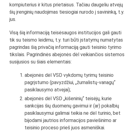
kompiuterius ir kitus prietaisus. Tačiau daugeliu atvejų
šių įrenginių naudojimas tiesiogiai nurodo į savininką, t.y.
jus.
Visą šią informaciją teisėsaugos institucijos gali gauti
tik su teismo leidimu, t.y. turi būti įstatymų numatytas
pagrindas šią privačią informaciją gauti teisinio tyrimo
tikslais. Pagrindinės abejonės dėl veikiančios sistemos
susijusios su šiais elementais:
abejonės dėl VSD vykdomų tyrimų teisinio
pagrįstumo (pavyzdžiui, „žurnalistų-vanagų“
pasiklausymo atvejai);
abejonės dėl VSD „kišeninių“ teisėjų, kurie
sankcijas šių duomenų gavimui ir (ar) pokalbių
pasiklausymui galimai teikia ne dėl turinio, bet
bijodami jautrios informacijos paviešinimo ar
teisinio proceso prieš juos asmeniškai.