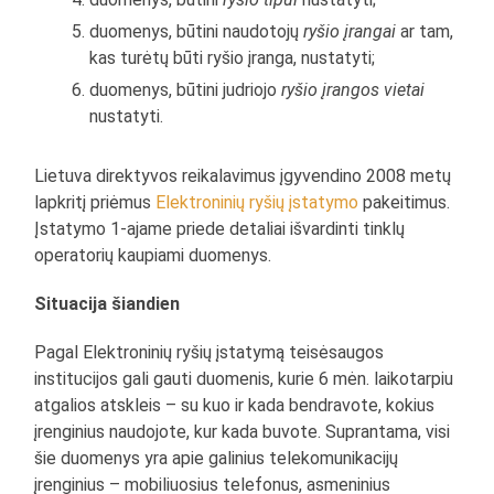
duomenys, būtini naudotojų
ryšio įrangai
ar tam,
kas turėtų būti ryšio įranga, nustatyti;
duomenys, būtini judriojo
ryšio įrangos vietai
nustatyti.
Lietuva direktyvos reikalavimus įgyvendino 2008 metų
lapkritį priėmus
Elektroninių ryšių įstatymo
pakeitimus.
Įstatymo 1-ajame priede detaliai išvardinti tinklų
operatorių kaupiami duomenys.
Situacija šiandien
Pagal Elektroninių ryšių įstatymą teisėsaugos
institucijos gali gauti duomenis, kurie 6 mėn. laikotarpiu
atgalios atskleis – su kuo ir kada bendravote, kokius
įrenginius naudojote, kur kada buvote. Suprantama, visi
šie duomenys yra apie galinius telekomunikacijų
įrenginius – mobiliuosius telefonus, asmeninius