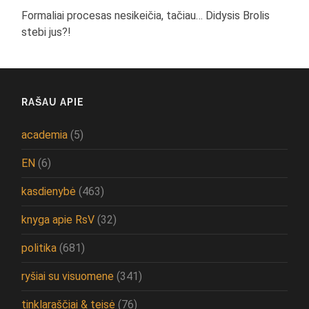
Formaliai procesas nesikeičia, tačiau… Didysis Brolis
stebi jus?!
RAŠAU APIE
academia
(5)
EN
(6)
kasdienybė
(463)
knyga apie RsV
(32)
politika
(681)
ryšiai su visuomene
(341)
tinklaraščiai & teisė
(76)