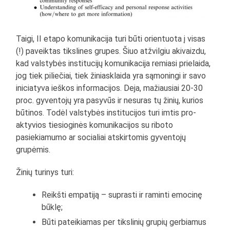
Taigi, II etapo komunikacija turi būti orientuota į visas
(!) paveiktas tikslines grupes. Šiuo atžvilgiu akivaizdu,
kad valstybės institucijų komunikacija remiasi prielaida,
jog tiek piliečiai, tiek žiniasklaida yra sąmoningi ir savo
iniciatyva ieškos informacijos. Deja, mažiausiai 20-30
proc. gyventojų yra pasyvūs ir nesuras tų žinių, kurios
būtinos. Todėl valstybės institucijos turi imtis pro-
aktyvios tiesioginės komunikacijos su riboto
pasiekiamumo ar socialiai atskirtomis gyventojų
grupėmis.
Žinių turinys turi:
Reikšti empatiją – suprasti ir raminti emocinę
būklę;
Būti pateikiamas per tikslinių grupių gerbiamus