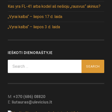
Kas yra FL-41 arba kodėl aš nešioju „rausvus“ akinius?
„Vyrai kalba“ – liepos 17 d. laida
„Vyrai kalba“ – liepos 3 d. laida
IEŠKOTI DIENORAŠTYJE
Search
for:
M:
+370 (686) 08820
E:
liutauras@ulevicius.lt