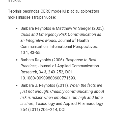
iššūkiai.
Teorinis pagrindas CERC modeliui plačiau apibrėžtas
moksliniuose straipsniuose:
Barbara Reynolds & Matthew W. Seeger (2005),
Crisis and Emergency Risk Communication as
an Integrative Model
, Journal of Health
Communication: International Perspectives,
10:1, 43-55.
Barbara Reynolds (2006),
Response to Best
Practices
, Journal of Applied Communication
Research, 34:3, 249-252, DOI:
10.1080/00909880600771593.
Barbara J. Reynolds (2011),
When the facts are
just not enough: Credibly communicating about
risk is riskier when emotions run high and time
is short
, Toxicology and Applied Pharmacology
254 (2011) 206–214, DOI: