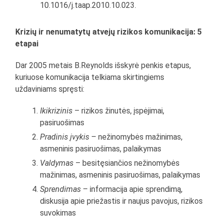
10.1016/j.taap.2010.10.023.
Krizių ir nenumatytų atvejų rizikos komunikacija: 5
etapai
Dar 2005 metais B.Reynolds išskyrė penkis etapus,
kuriuose komunikacija telkiama skirtingiems
uždaviniams spręsti:
Ikikrizinis
– rizikos žinutės, įspėjimai,
pasiruošimas
Pradinis įvykis
– nežinomybės mažinimas,
asmeninis pasiruošimas, palaikymas
Valdymas
– besitęsiančios nežinomybės
mažinimas, asmeninis pasiruošimas, palaikymas
Sprendimas
– informacija apie sprendimą,
diskusija apie priežastis ir naujus pavojus, rizikos
suvokimas