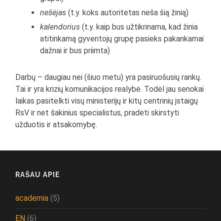
nešėjas
(t.y. koks autoritetas neša šią žinią)
kalendorius
(t.y. kaip bus užtikrinama, kad žinia
atitinkamą gyventojų grupę pasieks pakankamai
dažnai ir bus priimta)
Darbų – daugiau nei (šiuo metu) yra pasiruošusių rankų.
Tai ir yra krizių komunikacijos realybė. Todėl jau senokai
laikas pasitelkti visų ministerijų ir kitų centrinių įstaigų
RsV ir net šakinius specialistus, pradėti skirstyti
užduotis ir atsakomybę.
RAŠAU APIE
academia
(5)
EN
(6)