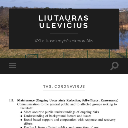
LIUTAURAS
ULEVIČIUS
XXI a. kasdienybės dienoraštis
Toggl
Toggle
search
mobile
field
menu
TAG:
CORONAVIRUS