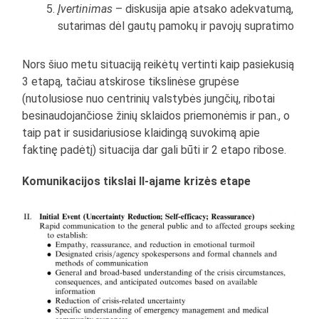
Įvertinimas
– diskusija apie atsako adekvatumą,
sutarimas dėl gautų pamokų ir pavojų supratimo
Nors šiuo metu situaciją reikėtų vertinti kaip pasiekusią
3 etapą, tačiau atskirose tikslinėse grupėse
(nutolusiose nuo centrinių valstybės jungčių, ribotai
besinaudojančiose žinių sklaidos priemonėmis ir pan., o
taip pat ir susidariusiose klaidingą suvokimą apie
faktinę padėtį) situacija dar gali būti ir 2 etapo ribose.
Komunikacijos tikslai II-ajame krizės etape