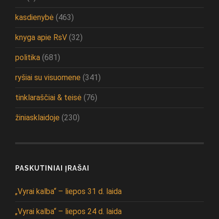
kasdienybė
(463)
knyga apie RsV
(32)
politika
(681)
ryšiai su visuomene
(341)
tinklaraščiai & teisė
(76)
žiniasklaidoje
(230)
PASKUTINIAI ĮRAŠAI
„Vyrai kalba“ – liepos 31 d. laida
„Vyrai kalba“ – liepos 24 d. laida