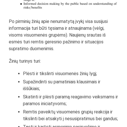
Po pirminių žinių apie nenumatytą įvykį visa susijusi
informacija turi būti tęsiama ir atnaujinama (vėlgi,
visoms visuomenės grupėms). Naujienų srautas iš
esmės turi remtis geresnio pažinimo ir situacijos
supratimo duomenimis.
Žinių turinys turi:
Plėsti ir tikslinti visuomenės žinių lygį;
Supažindinti su pamatiniais klausimais ir
iššūkiais;
Skatinti ir plėsti paramą reagavimo veiksmams ir
paramos iniciatyvoms;
Remtis paveiktų visuomenės grupių reakcija ir
tikslinti bei atsakyti į nesusipratimus bei gandus;
Tęsti ir kartoti asmeninio pasiruošimo ir