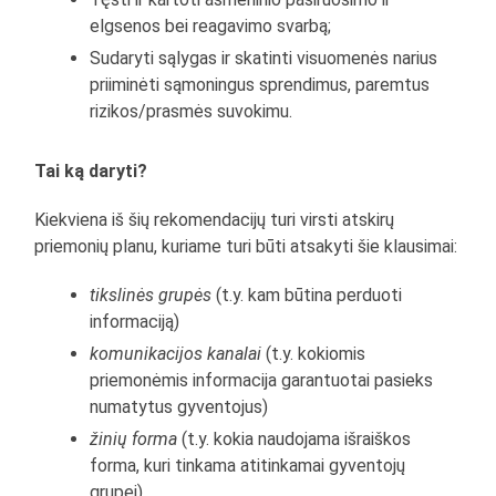
elgsenos bei reagavimo svarbą;
Sudaryti sąlygas ir skatinti visuomenės narius
priiminėti sąmoningus sprendimus, paremtus
rizikos/prasmės suvokimu.
Tai ką daryti?
Kiekviena iš šių rekomendacijų turi virsti atskirų
priemonių planu, kuriame turi būti atsakyti šie klausimai:
tikslinės grupės
(t.y. kam būtina perduoti
informaciją)
komunikacijos kanalai
(t.y. kokiomis
priemonėmis informacija garantuotai pasieks
numatytus gyventojus)
žinių forma
(t.y. kokia naudojama išraiškos
forma, kuri tinkama atitinkamai gyventojų
grupei)