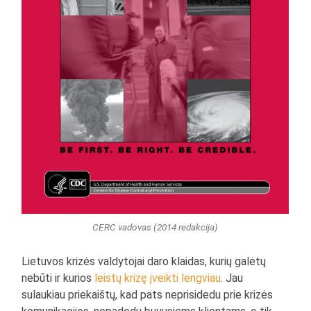
CERC vadovas (2014 redakcija)
Lietuvos krizės valdytojai daro klaidas, kurių galėtų
nebūti ir kurios
leistų krizę įveikti lengviau
. Jau
sulaukiau priekaištų, kad pats neprisidedu prie krizės