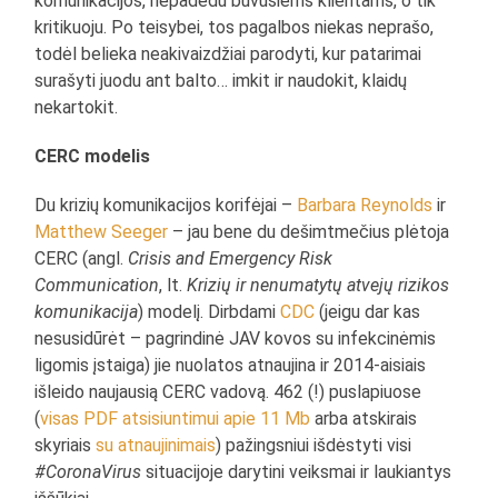
komunikacijos, nepadedu buvusiems klientams, o tik
kritikuoju. Po teisybei, tos pagalbos niekas neprašo,
todėl belieka neakivaizdžiai parodyti, kur patarimai
surašyti juodu ant balto… imkit ir naudokit, klaidų
nekartokit.
CERC modelis
Du krizių komunikacijos korifėjai –
Barbara Reynolds
ir
Matthew Seeger
– jau bene du dešimtmečius plėtoja
CERC (angl.
Crisis and Emergency Risk
Communication
, lt.
Krizių ir nenumatytų atvejų rizikos
komunikacija
) modelį. Dirbdami
CDC
(jeigu dar kas
nesusidūrėt – pagrindinė JAV kovos su infekcinėmis
ligomis įstaiga) jie nuolatos atnaujina ir 2014-aisiais
išleido naujausią CERC vadovą. 462 (!) puslapiuose
(
visas PDF atsisiuntimui apie 11 Mb
arba atskirais
skyriais
su atnaujinimais
) pažingsniui išdėstyti visi
#CoronaVirus
situacijoje darytini veiksmai ir laukiantys