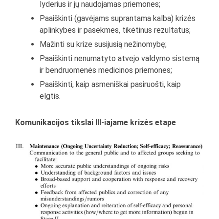
lyderius ir jų naudojamas priemones;
Paaiškinti (gavėjams suprantama kalba) krizės
aplinkybes ir pasekmes, tikėtinus rezultatus;
Mažinti su krize susijusią nežinomybę;
Paaiškinti nenumatyto atvejo valdymo sistemą
ir bendruomenės medicinos priemones;
Paaiškinti, kaip asmeniškai pasiruošti, kaip
elgtis.
Komunikacijos tikslai III-iajame krizės etape