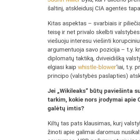
šaltinį, atskleidusį CIA agentės tap
Kitas aspektas – svarbiais ir pilieč
teisę ir net privalo skelbti valstyb
viešuoju interesu viešinti korupciniu
argumentuoja savo pozicija – t.y. k
diplomatų taktiką, dviveidišką valsty
elgiasi kaip
whistle-blower
‘iai, t.y.
principo (valstybės paslapties) at
Jei „Wikileaks“ būtų paviešinta su 
tarkim, kokie nors įrodymai apie
galėtų imtis?
Kiltų tas pats klausimas, kurį vals
žinoti apie galimai daromus nusikal