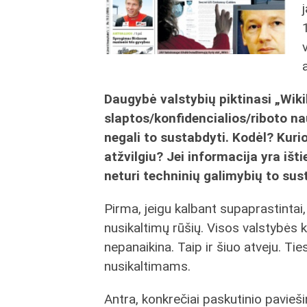
Daugybė valstybių piktinasi „Wik
slaptos/konfidencialios/riboto n
negali to sustabdyti. Kodėl? Kuri
atžvilgiu? Jei informacija yra išt
neturi techninių galimybių to sus
Pirma, jeigu kalbant supaprastintai,
nusikaltimų rūšių. Visos valstybės k
nepanaikina. Taip ir šiuo atveju. Ti
nusikaltimams.
Antra, konkrečiai paskutinio pavieši