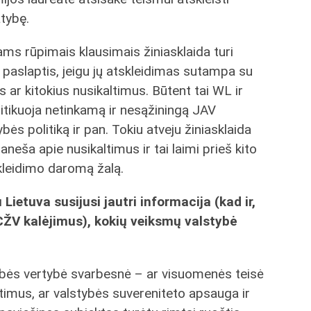
atybę.
iams rūpimais klausimais žiniasklaida turi
ės paslaptis, jeigu jų atskleidimas sutampa su
s ar kitokius nusikaltimus. Būtent tai WL ir
ritikuoja netinkamą ir nesąžiningą JAV
bės politiką ir pan. Tokiu atveju žiniasklaida
 praneša apie nusikaltimus ir tai laimi prieš kito
skleidimo daromą žalą.
Lietuva susijusi jautri informacija (kad ir,
 CŽV kalėjimus), kokių veiksmų valstybė
tybės vertybė svarbesnė – ar visuomenės teisė
timus, ar valstybės suvereniteto apsauga ir