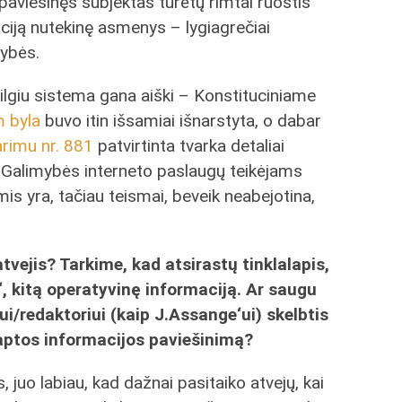
viešinęs subjektas turėtų rimtai ruoštis
ciją nutekinę asmenys – lygiagrečiai
mybės.
ilgiu sistema gana aiški – Konstituciniame
 byla
buvo itin išsamiai išnarstyta, o dabar
rimu nr. 881
patvirtinta tvarka detaliai
 Galimybės interneto paslaugų teikėjams
mis yra, tačiau teismai, beveik neabejotina,
tvejis? Tarkime, kad atsirastų tinklalapis,
, kitą operatyvinę informaciją. Ar saugu
ui/redaktoriui (kaip J.Assange‘ui) skelbtis
laptos informacijos paviešinimą?
 juo labiau, kad dažnai pasitaiko atvejų, kai