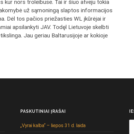
ur nors troleibuse. Tai ir šiuo atveju tokia
atsakomybė už sąmoningą slaptos informacijos
ina. Dėl tos pačios priežasties WL įkūrėjai ir
ramiai apsilankyti JAV. Todęl Lietuvoje skelbti
ikslinga. Jau geriau Baltarusijoje ar kokioje
PASKUTINIAI ĮRAŠAI
I
Se
„Vyrai kalba“ – liepos 31 d. laida
fo