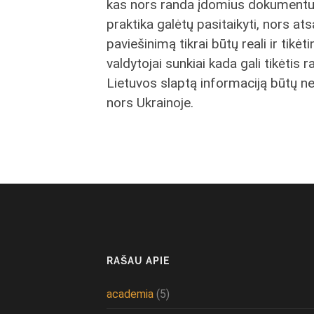
kas nors randa įdomius dokumentus k
praktika galėtų pasitaikyti, nors 
paviešinimą tikrai būtų reali ir tikėt
valdytojai sunkiai kada gali tikėtis 
Lietuvos slaptą informaciją būtų net
nors Ukrainoje.
RAŠAU APIE
academia
(5)