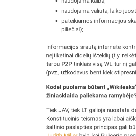
naudojama kalba;
naudojama valiuta, laiko juosta
pateikiamos informacijos skai
piliečiai);
Informacijos srautą internete kontr
neįtikėtinai didelių išteklių (t.y. r
tarpu P2P tinklais visą WL turinį gal
(pvz., užkodavus bent kiek stipresni
Kodėl puolama būtent „Wikileaks“,
žiniasklaida paliekama ramybėje
Tiek JAV, tiek LT galioja nuostata d
Konstitucinis teismas yra labai aišk
šaltinio paslapties principas gali b
Judith Miller
byla, kai Pulicerio pre