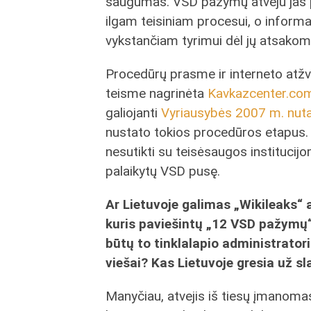
saugumas. VSD pažymų atveju jas pa
ilgam teisiniam procesui, o informa
vykstančiam tyrimui dėl jų atsako
Procedūrų prasme ir interneto atžv
teisme nagrinėta
Kavkazcenter.com
galiojanti
Vyriausybės 2007 m. nuta
nustato tokios procedūros etapus.
nesutikti su teisėsaugos institucijo
palaikytų VSD pusę.
Ar Lietuvoje galimas „Wikileaks“ a
kuris paviešintų „12 VSD pažymų“
būtų to tinklalapio administratori
viešai? Kas Lietuvoje gresia už s
Manyčiau, atvejis iš tiesų įmanomas,