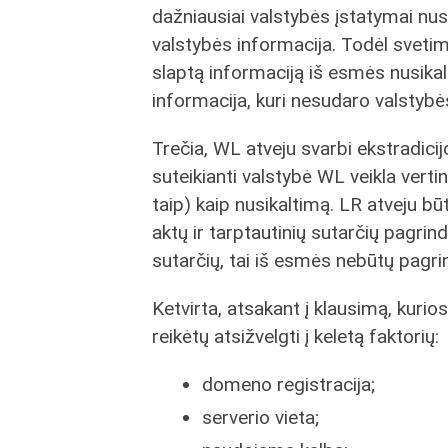
dažniausiai valstybės įstatymai nus
valstybės informacija. Todėl svetim
slaptą informaciją iš esmės nusik
informacija, kuri nesudaro valstybė
Trečia, WL atveju svarbi ekstradici
suteikianti valstybė WL veikla vertin
taip) kaip nusikaltimą. LR atveju 
aktų ir tarptautinių sutarčių pagrin
sutarčių, tai iš esmės nebūtų pagri
Ketvirta, atsakant į klausimą, kurios
reikėtų atsižvelgti į keletą faktorių:
domeno registracija;
serverio vieta;