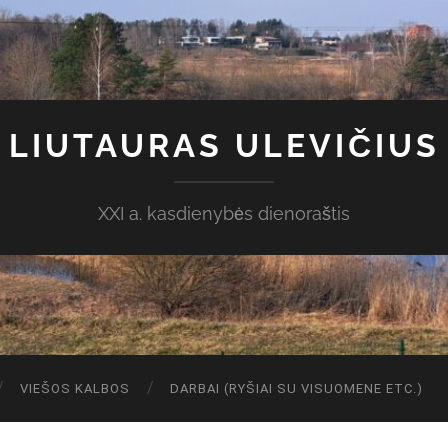
LIUTAURAS ULEVIČIUS
XXI a. kasdienybės dienoraštis
VIEŠOS KALBOS
DARBAI (RYŠIAI SU VISUOMENE ETC.)