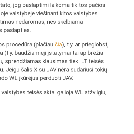
tato, jog paslaptimi laikoma tik tos pačios
oje valstybėje viešinant kitos valstybės
altimas nedaromas, nes skelbiama
s paslapties.
jos procedūra (plačiau
čia
), t.y. ar prieglobstį
a (t.y. baudžiamieji įstatymai tai apibrėžia
būtų sprendžiamas klausimas tiek LT teisės
du. Jeigu šalis X su JAV nėra sudariusi tokių
ndo WL įkūrėjus perduoti JAV.
 valstybės teisės aktai galioja WL atžvilgiu,