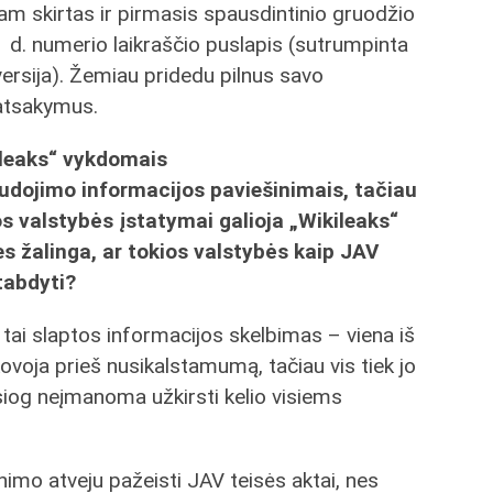
jam skirtas ir pirmasis spausdintinio gruodžio
1 d. numerio laikraščio puslapis (sutrumpinta
versija). Žemiau pridedu pilnus savo
atsakymus.
ileaks“ vykdomais
audojimo informacijos paviešinimais, tačiau
os valstybės įstatymai galioja „Wikileaks“
ies žalinga, ar tokios valstybės kaip JAV
tabdyti?
 tai slaptos informacijos skelbimas – viena iš
ovoja prieš nusikalstamumą, tačiau vis tiek jo
esiog neįmanoma užkirsti kelio visiems
nimo atveju pažeisti JAV teisės aktai, nes