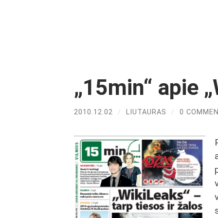
„15min“ apie „
2010.12.02
/
LIUTAURAS
/
0 COMME