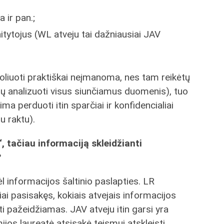
 ir pan.;
tytojus (WL atveju tai dažniausiai JAV
oliuoti praktiškai neįmanoma, nes tam reikėtų
eikėtų analizuoti visus siunčiamus duomenis), tuo
ima perduoti itin sparčiai ir konfidencialiai
u raktu).
 tačiau informaciją skleidžianti
?
ėl informacijos šaltinio paslapties. LR
iai pasisakęs, kokiais atvejais informacijos
ūti pažeidžiamas. JAV atveju itin garsi yra
mijos laureatė atsisakė teismui atskleisti