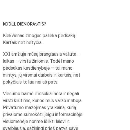
KODĖL DIENORAŠTIS?
Kiekvienas žmogus palieka pėdsaką.
Kartais net netyčia.
XXI amžiuje mūsų brangiausia valiuta –
laikas – virsta žiniomis. Todėl mano
pėdsakas kasdienybėje – tai mano
mintys, jų virsmai darbais ir, kartais, net
pokyčiais toliau nei aš pats.
Viešumo baimė ir iššūkiai nėra ir negali
virsti kliūtimis, kurios mus varžo ir riboja.
Privatumo mažėjimas yra kaina, kurią
privalome sumokėti, jeigu informacinėje
visuomenėje norime išlikti laisvi ir,
svarbiausia, sąžiningi prieš patys save.