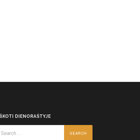
EŠKOTI DIENORAŠTYJE
arch
r: