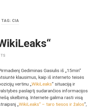
TAG:
CIA
WikiLeaks“
NTS
Pirmadienį Gediminas Gasiulis iš „15min“
atsiuntė klausimus, kaip iš interneto teisės
pozicijų vertinu „
WikiLeaks
“ situaciją ir
valstybės paslaptį sudarančios informacijos
viešą skelbimą. Internete galima rasti visą
straipsnį „
WikiLeaks“ – taro tiesos ir žalos
“,