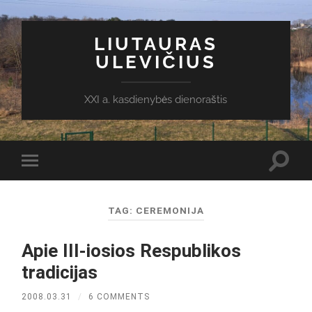
LIUTAURAS
ULEVIČIUS
XXI a. kasdienybės dienoraštis
Toggl
Toggle
search
mobile
field
menu
TAG:
CEREMONIJA
Apie III-iosios Respublikos
tradicijas
2008.03.31
/
6 COMMENTS