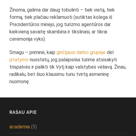
Žinoma, galima dar daug tobulinti – tiek vietą, tiek
formą, tiek plačiau reklamuoti (sutiktas kolega iš
Prezidentūros minėjo, jog turizmo agentūros dar
kiekvieną savaitę skambina ir tikslinasi, ar tikrai
ceremonija vyks).
Smagu – priminė, kaip
ginčijausi darbo grupėje
dėl
įstatymo
nuostatų, jog palaipsniui turime atsisakyti
trispalvės ir palikti tik Vytį kaip valstybės vėliavą. Žinau,
radikalu, bet šiuo klausimu turiu tvirtą asmeninę
nuomonę.
RAŠAU APIE
academia
(5)