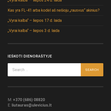
„Vyrai kalba“ – liepos 24 d. laida
Kas yra FL-41 arba kodėl aš nešioju „rausvus“ akinius?
„Vyrai kalba“ – liepos 17 d. laida
„Vyrai kalba“ – liepos 3 d. laida
IEŠKOTI DIENORAŠTYJE
Search
for:
M:
+370 (686) 08820
E:
liutauras@ulevicius.lt