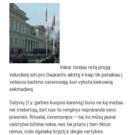
Vakar turėjau retą progą
vidurdienį eiti pro Daukanto aikštę ir kaip tik pataikiau į
vėliavos keitimo ceremoniją, kuri vyksta kiekvieną
sekmadienį.
Dalyvių (t.y. garbės kuopos kareivių) buvo ne ką mažiau
nei stebėtojų, bet nuo to renginys nepraranda savo
prasmės. Ritualai, ceremonijos – tai, ko mūsų jaunai
valstybei būtinai reikia, nes tai įstato į tam tikrus
rėmus, rodo ilgalaikę kryptį ir diegia vertybes.