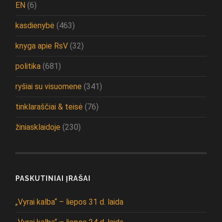
EN
(6)
kasdienybė
(463)
knyga apie RsV
(32)
politika
(681)
ryšiai su visuomene
(341)
tinklaraščiai & teisė
(76)
žiniasklaidoje
(230)
PASKUTINIAI ĮRAŠAI
„Vyrai kalba“ – liepos 31 d. laida