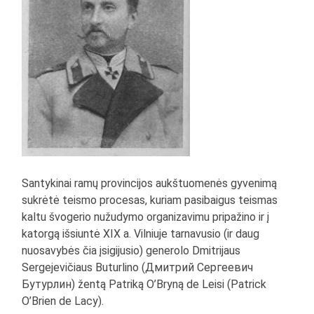
Santykinai ramų provincijos aukštuomenės gyvenimą
sukrėtė teismo procesas, kuriam pasibaigus teismas
kaltu švogerio nužudymo organizavimu pripažino ir į
katorgą išsiuntė XIX a. Vilniuje tarnavusio (ir daug
nuosavybės čia įsigijusio) generolo Dmitrijaus
Sergejevičiaus Buturlino (Дмитрий Сергеевич
Бутурлин) žentą Patriką O’Bryną de Leisi (Patrick
O’Brien de Lacy).