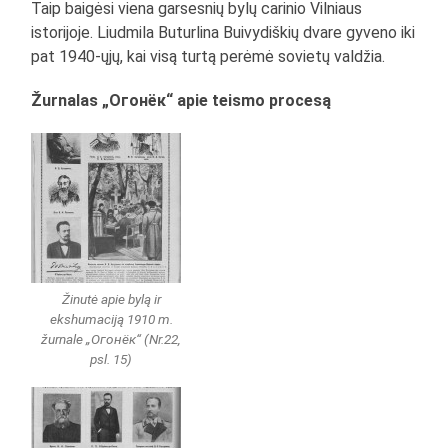
Taip baigėsi viena garsesnių bylų carinio Vilniaus
istorijoje. Liudmila Buturlina Buivydiškių dvare gyveno iki
pat 1940-ųjų, kai visą turtą perėmė sovietų valdžia.
Žurnalas „Огонёк“ apie teismo procesą
Žinutė apie bylą ir
ekshumaciją 1910 m.
žurnale „Огонёк“ (Nr.22,
psl. 15)