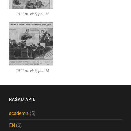
1911 m. Nr.5, psl. 12
1911 m. Nr.6, psl. 15
RAŠAU APIE
academia
(5)
EN
(6)