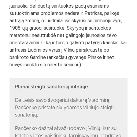
jaunuoliai dėl duotų santuokos įžadų esamiems
sutuoktiniams problemos nedarė ir Patrikas, palikęs
antrąją žmoną, o Liudmila, išsiskyrusi su pirmuoju vyru,
1908-ųjų gruodį susituokė. Skyrybų ir santuokos
maratonui nesutrukdė net galingojo jaunosios tėvo
prieštaravimai. O ką ir turėjo galvoti patyręs kariškis, kai
antrasis Liudmilos vyras į Vilnių persikraustė po
bankroto Gardine (anksčiau gyvenęs Pinske ir net
buvęs išrinktu šio miesto seniūnu).
Planai steigti sanatoriją Vilniuje
De Leisis savo švogeriui daktarą Vladimirą
Pančenko pristatė siūlydamas Vilniuje steigti
sanatoriją.
Pančenko dažnai atvažiuodavo į Vilnių, kur su
keleto vietos vaistininkų tarpinkavimu bendravo