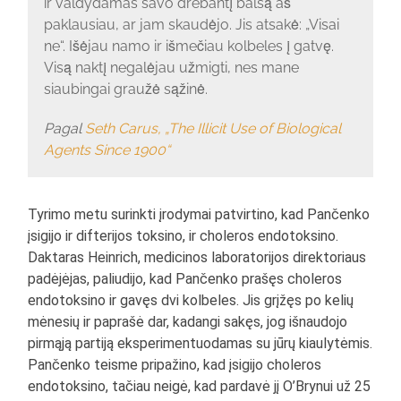
ir valdydamas savo drebantį balsą aš
paklausiau, ar jam skaudėjo. Jis atsakė: „Visai
ne“. Išėjau namo ir išmečiau kolbeles į gatvę.
Visą naktį negalėjau užmigti, nes mane
siaubingai graužė sąžinė.
Pagal
Seth Carus, „The Illicit Use of Biological
Agents Since 1900“
Tyrimo metu surinkti įrodymai patvirtino, kad Pančenko
įsigijo ir difterijos toksino, ir choleros endotoksino.
Daktaras Heinrich, medicinos laboratorijos direktoriaus
padėjėjas, paliudijo, kad Pančenko prašęs choleros
endotoksino ir gavęs dvi kolbeles. Jis grįžęs po kelių
mėnesių ir paprašė dar, kadangi sakęs, jog išnaudojo
pirmąją partiją eksperimentuodamas su jūrų kiaulytėmis.
Pančenko teisme pripažino, kad įsigijo choleros
endotoksino, tačiau neigė, kad pardavė jį O’Brynui už 25