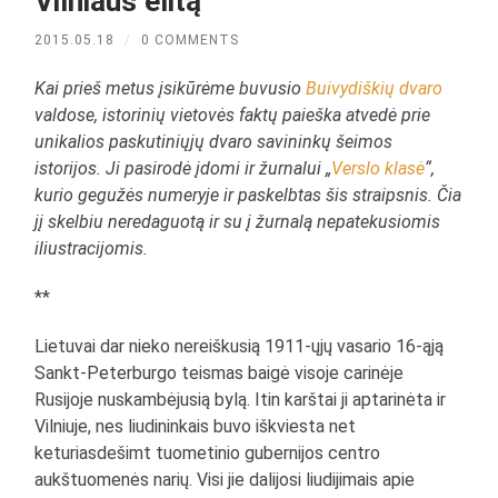
Vilniaus elitą
2015.05.18
/
0 COMMENTS
Kai prieš metus įsikūrėme buvusio
Buivydiškių dvaro
valdose, istorinių vietovės faktų paieška atvedė prie
unikalios paskutiniųjų dvaro savininkų šeimos
istorijos. Ji pasirodė įdomi ir žurnalui „
Verslo klasė
“,
kurio gegužės numeryje ir paskelbtas šis straipsnis. Čia
jį skelbiu neredaguotą ir su į žurnalą nepatekusiomis
iliustracijomis.
**
Lietuvai dar nieko nereiškusią 1911-ųjų vasario 16-ąją
Sankt-Peterburgo teismas baigė visoje carinėje
Rusijoje nuskambėjusią bylą. Itin karštai ji aptarinėta ir
Vilniuje, nes liudininkais buvo iškviesta net
keturiasdešimt tuometinio gubernijos centro
aukštuomenės narių. Visi jie dalijosi liudijimais apie