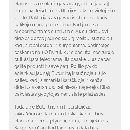
Planas buvo sėkmingas. Aš „gydžiau“ jaunąjį
Buturliną, leisdamas difterijos toksiną vietoj kito
vaisto. Bakterijas aš gavau iš chemiko, kuris
patikėjo mano pasakojimu, kad jų reikia
eksperimantams su triušiais. Aš suleidau dvi
dideles dozes į aukos šlaunį. Vėliau, sužinojau,
kad jis labai serga, ir, surpantama, pasimetęs
paskambinau O‘Bynui, kuris pasiuto, nes turėjo
būti išsiųsta telegrama. Jis pasakė: „Jūs dabar
galite priduoti ir save patį“. Po šio įvykio
aplankiau jaunąjį Buturliną ir sužinojau iš jo
paties, kad jis smarkiai karščiuoja ir kenčia
didelius skausmus, bet niekas negerėjo. Kitas
pakviestas gydytojas nenustatė priežasties.
Tada apie Buturlino mirtį perskaičiau
laikraščiuose. Tai nutiko tiksliai, kada ir buvo
planuota – po septynerių dienų po injekcijos.
Kai perskaičiau, kad laidotuvių data bus