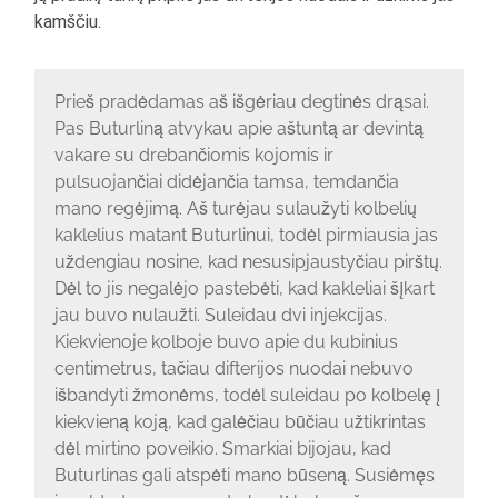
kamščiu.
Prieš pradėdamas aš išgėriau degtinės drąsai.
Pas Buturliną atvykau apie aštuntą ar devintą
vakare su drebančiomis kojomis ir
pulsuojančiai didėjančia tamsa, temdančia
mano regėjimą. Aš turėjau sulaužyti kolbelių
kaklelius matant Buturlinui, todėl pirmiausia jas
uždengiau nosine, kad nesusipjaustyčiau pirštų.
Dėl to jis negalėjo pastebėti, kad kakleliai šįkart
jau buvo nulaužti. Suleidau dvi injekcijas.
Kiekvienoje kolboje buvo apie du kubinius
centimetrus, tačiau difterijos nuodai nebuvo
išbandyti žmonėms, todėl suleidau po kolbelę į
kiekvieną koją, kad galėčiau būčiau užtikrintas
dėl mirtino poveikio. Smarkiai bijojau, kad
Buturlinas gali atspėti mano būseną. Susiėmęs