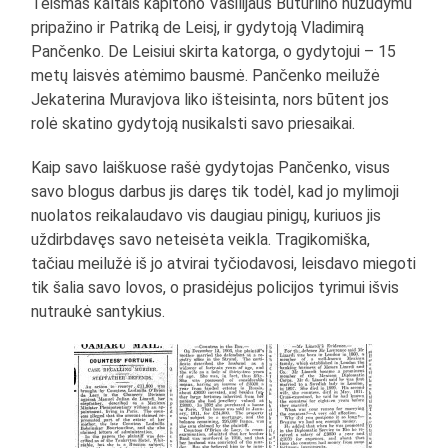
Teismas kaltais kapitono Vasilijaus Buturlino nužudymu
pripažino ir Patriką de Leisį, ir gydytoją Vladimirą
Pančenko. De Leisiui skirta katorga, o gydytojui – 15
metų laisvės atėmimo bausmė. Pančenko meilužė
Jekaterina Muravjova liko išteisinta, nors būtent jos
rolė skatino gydytoją nusikalsti savo priesaikai.
Kaip savo laiškuose rašė gydytojas Pančenko, visus
savo blogus darbus jis daręs tik todėl, kad jo mylimoji
nuolatos reikalaudavo vis daugiau pinigų, kuriuos jis
uždirbdavęs savo neteisėta veikla. Tragikomiška,
tačiau meilužė iš jo atvirai tyčiodavosi, leisdavo miegoti
tik šalia savo lovos, o prasidėjus policijos tyrimui išvis
nutraukė santykius.