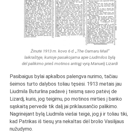
Žinutė 1913 m. kovo 6 d. „The Oamaru Mail“
laikraštyje, kurioje pasakojama apie Liudmilos bylą
dėl palikimo prieš motinos antrąjį vyrą Manuelį Lizardi
Pasibaigus bylai apkalbos palengva nurimo, tačiau
šeimos turto dalybos toliau tęsėsi. 1913 metais jau
Liudmila Buturlina padavė į teismą savo patėvį de
Lizardį, kuris, jog teigimu, po motinos mirties į banko
sąskaitą pervedė tik dalį jai priklausančio palikimo.
Nagrinėjant bylą Liudmila viešai teigė, jog ji ir toliau tiki,
kad Patrikas iš tiesų yra nekaltas dėl brolio Vasilijaus
nužudymo.