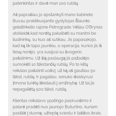
patenkintas ir davė man 100 rublių.
Aš paprašiau jo apsilankyti mano kabinete.
Buvau praktikuojantis gydytojas Šiaurės
geležinkelio rajone Petrograde. Vėliau O’Brynas
atskleidė,kad norėtų pakalbėti su manimi be
liudininkų, su kuo aš sutikau. Jis papasakojo,
kad ką tik tapo jaunikiu, o operacija, kurios jis iš
tiesų norėjo, yra susijusi su švogerio
pašalinimu. Už šią paslaugą jis pažadėjo
sumokėti 10 tūkstančių rublių. Po to kiltų
reikalas pašalinti uošvį, už ką aš gaučiau 50
tūkst. rublių. Ir pagaliau, senuko išsiskyrusi
žmona turėtų iškeliauti į amžinybę. Už tai jis
nepagailėtų 500 tūkst. rublių.
Klientas reikalavo ypatingo pasiruošimo ir
patarė pradėti nuo jaunojo Buturlino, kuriam
pasiūlė į duoną, užteptą sviestu ir lašišos ikrais,