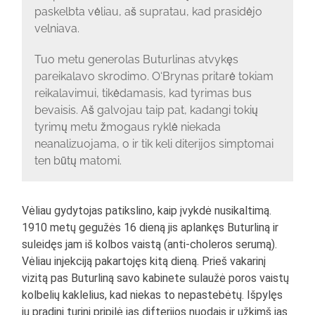
paskelbta vėliau, aš supratau, kad prasidėjo
velniava.
Tuo metu generolas Buturlinas atvykęs
pareikalavo skrodimo. O‘Brynas pritarė tokiam
reikalavimui, tikėdamasis, kad tyrimas bus
bevaisis. Aš galvojau taip pat, kadangi tokių
tyrimų metu žmogaus ryklė niekada
neanalizuojama, o ir tik keli diterijos simptomai
ten būtų matomi.
Vėliau gydytojas patikslino, kaip įvykdė nusikaltimą.
1910 metų gegužės 16 dieną jis aplankęs Buturliną ir
suleidęs jam iš kolbos vaistą (anti-choleros serumą).
Vėliau injekciją pakartojęs kitą dieną. Prieš vakarinį
vizitą pas Buturliną savo kabinete sulaužė poros vaistų
kolbelių kaklelius, kad niekas to nepastebėtų. Išpylęs
jų pradinį turinį pripilė jas difterijos nuodais ir užkimš jas