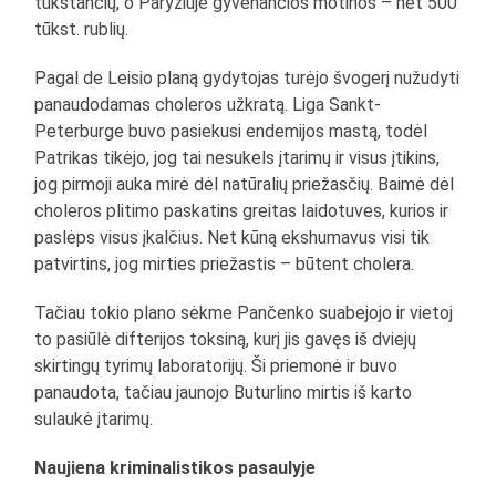
tūkstančių, o Paryžiuje gyvenančios motinos – net 500
tūkst. rublių.
Pagal de Leisio planą gydytojas turėjo švogerį nužudyti
panaudodamas choleros užkratą. Liga Sankt-
Peterburge buvo pasiekusi endemijos mastą, todėl
Patrikas tikėjo, jog tai nesukels įtarimų ir visus įtikins,
jog pirmoji auka mirė dėl natūralių priežasčių. Baimė dėl
choleros plitimo paskatins greitas laidotuves, kurios ir
paslėps visus įkalčius. Net kūną ekshumavus visi tik
patvirtins, jog mirties priežastis – būtent cholera.
Tačiau tokio plano sėkme Pančenko suabejojo ir vietoj
to pasiūlė difterijos toksiną, kurį jis gavęs iš dviejų
skirtingų tyrimų laboratorijų. Ši priemonė ir buvo
panaudota, tačiau jaunojo Buturlino mirtis iš karto
sulaukė įtarimų.
Naujiena kriminalistikos pasaulyje