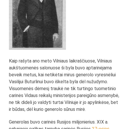
Kaip rašyta ano meto Vilniaus laikraščiuose, Vilniaus
aukštuomenės salonuose ši byla buvo aptarinėjama
beveik metus, kai netikėtai mirus generolo vyresnėliui
Vasilijui Buturlinui buvo iškelta byla dėl nužudymo.
Visuomenės dėmesį traukė ne tik turtingo tuometinio
carinės Vidaus reikalų ministerijos pareigūno asmenybė,
ne tik dideli jo valdyti turtai Vilniuje ir jo apylinkėse, bet
ir būdas, dėl kurio generolo sūnus mirė.
Generolas buvo carinės Rusijos milijonierius. XIX a.
pabaigoje palikęs tarnybą carinės Rusijos
27-osios