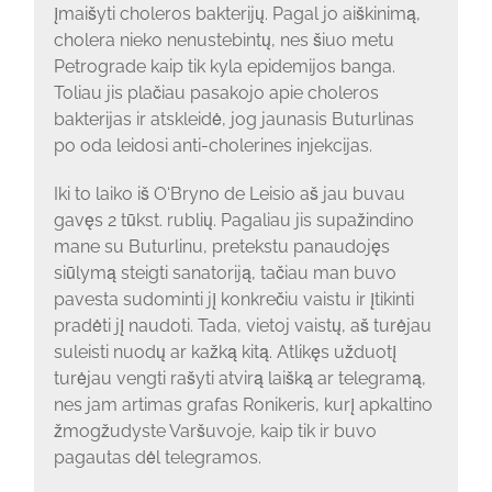
įmaišyti choleros bakterijų. Pagal jo aiškinimą,
cholera nieko nenustebintų, nes šiuo metu
Petrograde kaip tik kyla epidemijos banga.
Toliau jis plačiau pasakojo apie choleros
bakterijas ir atskleidė, jog jaunasis Buturlinas
po oda leidosi anti-cholerines injekcijas.
Iki to laiko iš O‘Bryno de Leisio aš jau buvau
gavęs 2 tūkst. rublių. Pagaliau jis supažindino
mane su Buturlinu, pretekstu panaudojęs
siūlymą steigti sanatoriją, tačiau man buvo
pavesta sudominti jį konkrečiu vaistu ir įtikinti
pradėti jį naudoti. Tada, vietoj vaistų, aš turėjau
suleisti nuodų ar kažką kitą. Atlikęs užduotį
turėjau vengti rašyti atvirą laišką ar telegramą,
nes jam artimas grafas Ronikeris, kurį apkaltino
žmogžudyste Varšuvoje, kaip tik ir buvo
pagautas dėl telegramos.