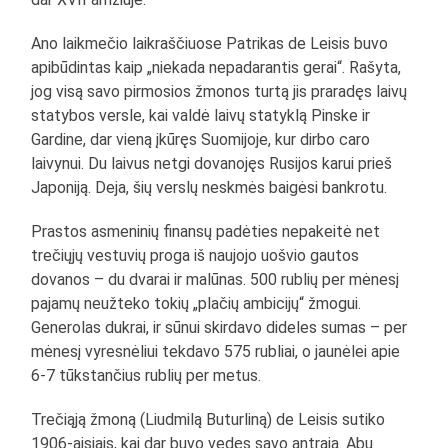
Ano laikmečio laikraščiuose Patrikas de Leisis buvo
apibūdintas kaip „niekada nepadarantis gerai“. Rašyta,
jog visą savo pirmosios žmonos turtą jis praradęs laivų
statybos versle, kai valdė laivų statyklą Pinske ir
Gardine, dar vieną įkūręs Suomijoje, kur dirbo caro
laivynui. Du laivus netgi dovanojęs Rusijos karui prieš
Japoniją. Deja, šių verslų neskmės baigėsi bankrotu.
Prastos asmeninių finansų padėties nepakeitė net
trečiųjų vestuvių proga iš naujojo uošvio gautos
dovanos – du dvarai ir malūnas. 500 rublių per mėnesį
pajamų neužteko tokių „plačių ambicijų“ žmogui.
Generolas dukrai, ir sūnui skirdavo dideles sumas – per
mėnesį vyresnėliui tekdavo 575 rubliai, o jaunėlei apie
6-7 tūkstančius rublių per metus.
Trečiąją žmoną (Liudmilą Buturliną) de Leisis sutiko
1906-aisiais, kai dar buvo vedęs savo antrąją. Abu