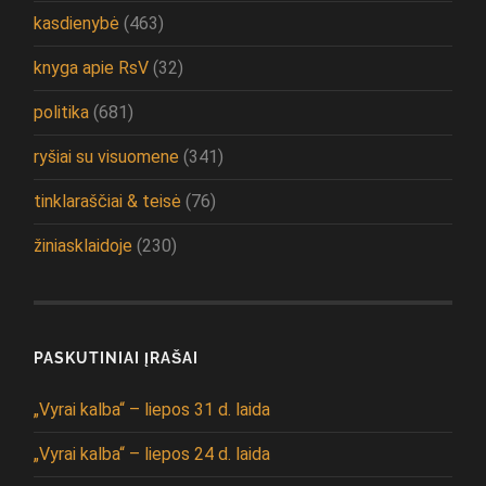
kasdienybė
(463)
knyga apie RsV
(32)
politika
(681)
ryšiai su visuomene
(341)
tinklaraščiai & teisė
(76)
žiniasklaidoje
(230)
PASKUTINIAI ĮRAŠAI
„Vyrai kalba“ – liepos 31 d. laida
„Vyrai kalba“ – liepos 24 d. laida