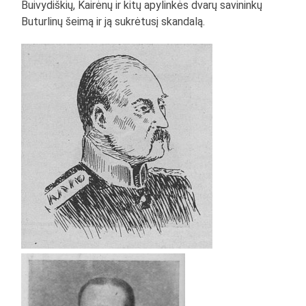
Buivydiškių, Kairėnų ir kitų apylinkės dvarų savininkų
Buturlinų šeimą ir ją sukrėtusį skandalą.