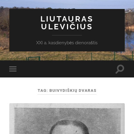
LIUTAURAS
ULEVIČIUS
XXI a. kasdienybės dienoraštis
Toggl
Toggle
search
mobile
field
menu
TAG:
BUIVYDIŠKIŲ DVARAS