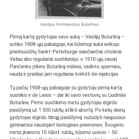
Vasilijus Dmitrijevičius Buturlinas
Pirmą kartą gydytojas savo auką – Vasilijų Buturliną –
sutiko 1908-ųjų pabaigoje, kai būsimoji auka ieškojo
priešnuodžių Sankt-Peterburge siaučiančiai cholerai.
Vėliau abu reguliariai susitikinėjo, o 1910-ųjų vasarį
Pančenko įtikino Buturliną mišinio, vadinto sperminu,
nauda ir pradėjo jam reguliariai švirkšti šio injekcijas.
Tų pačių 1908-ųjų pabaigoje su gydytoju pirmą kartą
susitikio ir de Leisis – dar iki savo vestuvių su Liudmila
Buturlina. Pirmo susitikimo metu gydytojas išgirdo
pasiūlymą už 1 500 rublių atlikti abortą. Po kelių dienų
gydytojas išgirdo tikrąjį pasiūlymą: nužudyti naujuosius
giminaičius naudojant biologines priemones. Švogerio
mirtis įkainota 10 tūkst. rublių, būsimo uošvio – 50