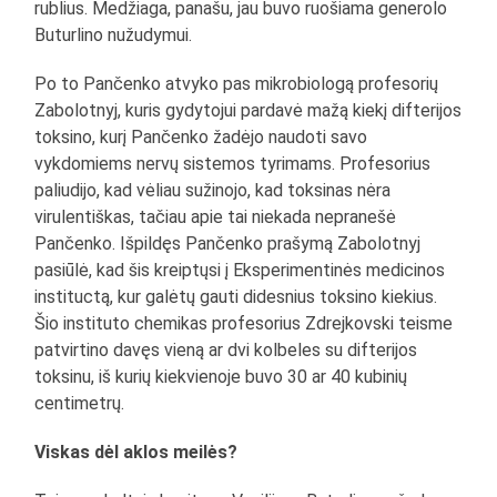
rublius. Medžiaga, panašu, jau buvo ruošiama generolo
Buturlino nužudymui.
Po to Pančenko atvyko pas mikrobiologą profesorių
Zabolotnyj, kuris gydytojui pardavė mažą kiekį difterijos
toksino, kurį Pančenko žadėjo naudoti savo
vykdomiems nervų sistemos tyrimams. Profesorius
paliudijo, kad vėliau sužinojo, kad toksinas nėra
virulentiškas, tačiau apie tai niekada nepranešė
Pančenko. Išpildęs Pančenko prašymą Zabolotnyj
pasiūlė, kad šis kreiptųsi į Eksperimentinės medicinos
instituctą, kur galėtų gauti didesnius toksino kiekius.
Šio instituto chemikas profesorius Zdrejkovski teisme
patvirtino davęs vieną ar dvi kolbeles su difterijos
toksinu, iš kurių kiekvienoje buvo 30 ar 40 kubinių
centimetrų.
Viskas dėl aklos meilės?