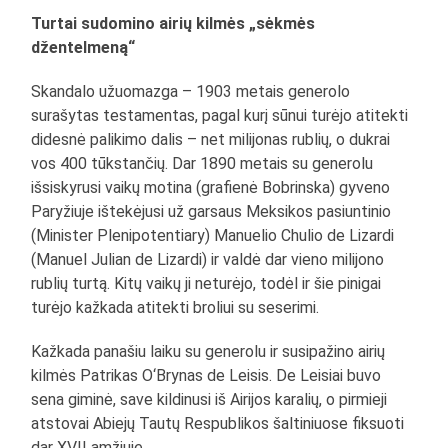
Turtai sudomino airių kilmės „sėkmės
džentelmeną“
Skandalo užuomazga – 1903 metais generolo
surašytas testamentas, pagal kurį sūnui turėjo atitekti
didesnė palikimo dalis – net milijonas rublių, o dukrai
vos 400 tūkstančių. Dar 1890 metais su generolu
išsiskyrusi vaikų motina (grafienė Bobrinska) gyveno
Paryžiuje ištekėjusi už garsaus Meksikos pasiuntinio
(Minister Plenipotentiary) Manuelio Chulio de Lizardi
(Manuel Julian de Lizardi) ir valdė dar vieno milijono
rublių turtą. Kitų vaikų ji neturėjo, todėl ir šie pinigai
turėjo kažkada atitekti broliui su seserimi.
Kažkada panašiu laiku su generolu ir susipažino airių
kilmės Patrikas O‘Brynas de Leisis. De Leisiai buvo
sena giminė, save kildinusi iš Airijos karalių, o pirmieji
atstovai Abiejų Tautų Respublikos šaltiniuose fiksuoti
dar XVII amžiuje.