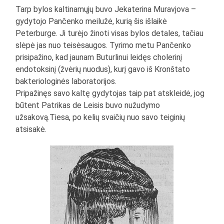
Tarp bylos kaltinamųjų buvo Jekaterina Muravjova –
gydytojo Pančenko meilužė, kurią šis išlaikė
Peterburge. Ji turėjo žinoti visas bylos detales, tačiau
slėpė jas nuo teisėsaugos. Tyrimo metu Pančenko
prisipažino, kad jaunam Buturlinui leidęs cholerinį
endotoksinį (žvėrių nuodus), kurį gavo iš Kronštato
bakteriologinės laboratorijos.
Pripažinęs savo kaltę gydytojas taip pat atskleidė, jog
būtent Patrikas de Leisis buvo nužudymo
užsakovą.Tiesa, po kelių svaičių nuo savo teiginių
atsisakė.