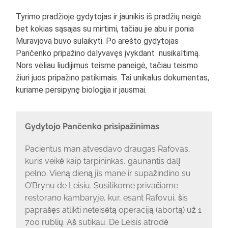
Tyrimo pradžioje gydytojas ir jaunikis iš pradžių neigė
bet kokias sąsajas su mirtimi, tačiau jie abu ir ponia
Muravjova buvo sulaikyti. Po arešto gydytojas
Pančenko pripažino dalyvavęs įvykdant nusikaltimą.
Nors vėliau liudijimus teisme paneigė, tačiau teismo
žiuri juos pripažino patikimais. Tai unikalus dokumentas,
kuriame persipynę biologija ir jausmai.
Gydytojo Pančenko prisipažinimas
Pacientus man atvesdavo draugas Rafovas,
kuris veikė kaip tarpininkas, gaunantis dalį
pelno. Vieną dieną jis mane ir supažindino su
O’Brynu de Leisiu. Susitikome privačiame
restorano kambaryje, kur, esant Rafovui, šis
paprašęs atlikti neteisėtą operaciją (abortą) už 1
700 rublių. Aš sutikau. De Leisis atrodė