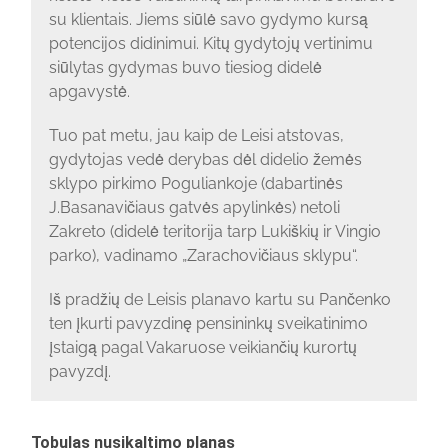
su klientais. Jiems siūlė savo gydymo kursą
potencijos didinimui. Kitų gydytojų vertinimu
siūlytas gydymas buvo tiesiog didelė
apgavystė.
Tuo pat metu, jau kaip de Leisi atstovas,
gydytojas vedė derybas dėl didelio žemės
sklypo pirkimo Poguliankoje (dabartinės
J.Basanavičiaus gatvės apylinkės) netoli
Zakreto (didelė teritorija tarp Lukiškių ir Vingio
parko), vadinamo „Zarachovičiaus sklypu“.
Iš pradžių de Leisis planavo kartu su Pančenko
ten įkurti pavyzdinę pensininkų sveikatinimo
įstaigą pagal Vakaruose veikiančių kurortų
pavyzdį.
Tobulas nusikaltimo planas