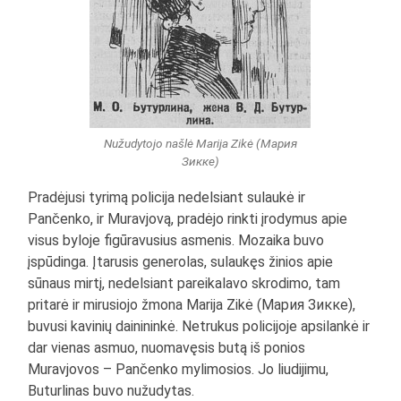
Nužudytojo našlė Marija Zikė (Мария
Зикке)
Pradėjusi tyrimą policija nedelsiant sulaukė ir
Pančenko, ir Muravjovą, pradėjo rinkti įrodymus apie
visus byloje figūravusius asmenis. Mozaika buvo
įspūdinga. Įtarusis generolas, sulaukęs žinios apie
sūnaus mirtį, nedelsiant pareikalavo skrodimo, tam
pritarė ir mirusiojo žmona Marija Zikė (Мария Зикке),
buvusi kavinių dainininkė. Netrukus policijoje apsilankė ir
dar vienas asmuo, nuomavęsis butą iš ponios
Muravjovos – Pančenko mylimosios. Jo liudijimu,
Buturlinas buvo nužudytas.