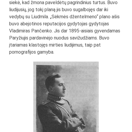
siekė, kad žmona paveldėtų pagrindinius turtus. Buvo
liudijusių, jog tokį planą jis buvo sugalbojęs dar iki
vedybų su Liudmila. „Sėkmės džentelmeno“ plano ašis
buvo abejotinos reputacijos gydytojas gydytojas
Vladimiras Pančenko. Jis dar 1895-aisiais gyvendamas
Paryžiujis pardavinėjo nuodus savižudžiams. Buvo
įtariamas klastojęs mirties liudijimus, taip pat
pornografijos gamyba.