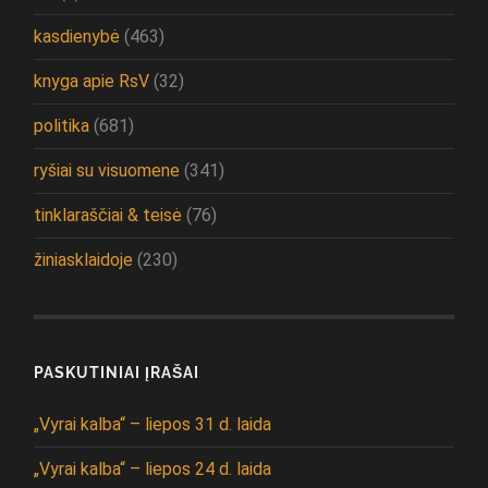
kasdienybė
(463)
knyga apie RsV
(32)
politika
(681)
ryšiai su visuomene
(341)
tinklaraščiai & teisė
(76)
žiniasklaidoje
(230)
PASKUTINIAI ĮRAŠAI
„Vyrai kalba“ – liepos 31 d. laida
„Vyrai kalba“ – liepos 24 d. laida