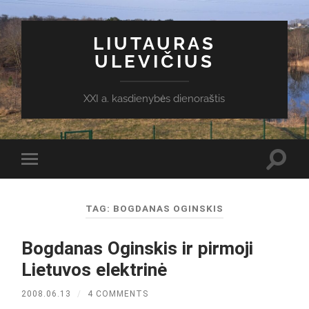
LIUTAURAS
ULEVIČIUS
XXI a. kasdienybės dienoraštis
Toggl
Toggle
search
mobile
field
menu
TAG:
BOGDANAS OGINSKIS
Bogdanas Oginskis ir pirmoji
Lietuvos elektrinė
2008.06.13
/
4 COMMENTS