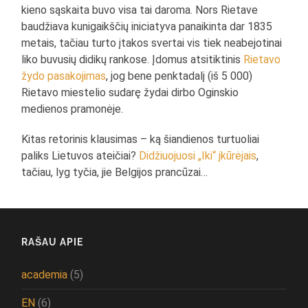
kieno sąskaita buvo visa tai daroma. Nors Rietave
baudžiava kunigaikščių iniciatyva panaikinta dar 1835
metais, tačiau turto įtakos svertai vis tiek neabejotinai
liko buvusių didikų rankose. Įdomus atsitiktinis
Rietavo
žydo pasakojimas
, jog bene penktadalį (iš 5 000)
Rietavo miestelio sudarę žydai dirbo Oginskio
medienos pramonėje.
Kitas retorinis klausimas – ką šiandienos turtuoliai
paliks Lietuvos ateičiai?
Didžiuojuosi „Iki“ įkūrėjais
,
tačiau, lyg tyčia, jie Belgijos prancūzai…
RAŠAU APIE
academia
(5)
EN
(6)