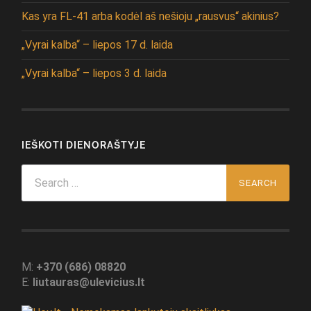
Kas yra FL-41 arba kodėl aš nešioju „rausvus“ akinius?
„Vyrai kalba“ – liepos 17 d. laida
„Vyrai kalba“ – liepos 3 d. laida
IEŠKOTI DIENORAŠTYJE
Search
for:
M:
+370 (686) 08820
E:
liutauras@ulevicius.lt