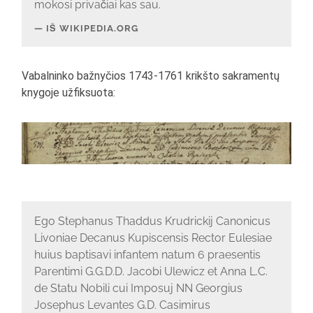
mokosi privačiai kas sau.
IŠ WIKIPEDIA.ORG
Vabalninko bažnyčios 1743-1761 krikšto sakramentų
knygoje užfiksuota:
Ego Stephanus Thaddus Krudrickij Canonicus
Livoniae Decanus Kupiscensis Rector Eulesiae
huius baptisavi infantem natum 6 praesentis
Parentimi G.G.D.D. Jacobi Ulewicz et Anna L.C.
de Statu Nobili cui Imposuj NN Georgius
Josephus Levantes G.D. Casimirus