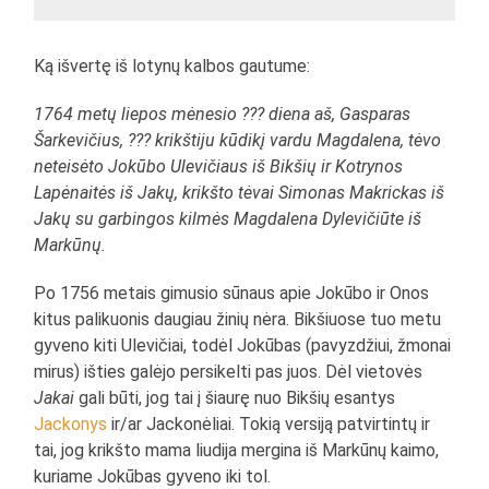
Ką išvertę iš lotynų kalbos gautume:
1764 metų liepos mėnesio ??? diena aš, Gasparas
Šarkevičius, ??? krikštiju kūdikį vardu Magdalena, tėvo
neteisėto Jokūbo Ulevičiaus iš Bikšių ir Kotrynos
Lapėnaitės iš Jakų, krikšto tėvai Simonas Makrickas iš
Jakų su garbingos kilmės Magdalena Dylevičiūte iš
Markūnų.
Po 1756 metais gimusio sūnaus apie Jokūbo ir Onos
kitus palikuonis daugiau žinių nėra. Bikšiuose tuo metu
gyveno kiti Ulevičiai, todėl Jokūbas (pavyzdžiui, žmonai
mirus) išties galėjo persikelti pas juos. Dėl vietovės
Jakai
gali būti, jog tai į šiaurę nuo Bikšių esantys
Jackonys
ir/ar Jackonėliai. Tokią versiją patvirtintų ir
tai, jog krikšto mama liudija mergina iš Markūnų kaimo,
kuriame Jokūbas gyveno iki tol.