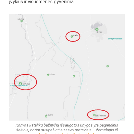
įvykius ir visuomenės gyvenimą.
Romos katalikų bažnyčių išsaugotos knygos yra pagrindinis
šaltinis, norint susipažinti su savo protėviais – žemėlapis iš