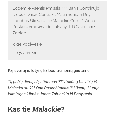
Eodem ie Psentis Pmissis ??? Banis Contrinujo
Diebus Dnicis Contraxit Matrimonium Dny
Jacobus Uliewicz de Malackie Cum D. Anna
Poskoczymowna de Lukiany T: D.G. Joannes
Zabloc
ki de Popiwesie.
1744-11-08
Ką išvertę iš lotynų kalbos trumpinių gautume:
Tą pačią dieną aš, būdamas ??? Jokūbą Ulevičių iš
Malackų su ??? Ona Poskočimaite iš Likėnų. Liudijo:
kilmingos kilmės Jonas Zablockis iš Papyvėsių.
Kas tie
Malackie
?