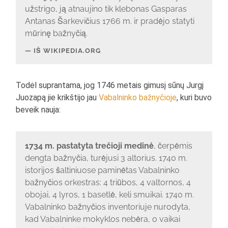
užstrigo, ją atnaujino tik klebonas Gasparas
Antanas Šarkevičius 1766 m. ir pradėjo statyti
mūrinę bažnyčią.
IŠ WIKIPEDIA.ORG
Todėl suprantama, jog 1746 metais gimusį sūnų Jurgį
Juozapą jie krikštijo jau
Vabalninko bažnyčioje
, kuri buvo
beveik nauja:
1734 m. pastatyta trečioji medinė
, čerpėmis
dengta bažnyčia, turėjusi 3 altorius. 1740 m.
istorijos šaltiniuose paminėtas Vabalninko
bažnyčios orkestras: 4 triūbos, 4 valtornos, 4
obojai, 4 lyros, 1 basetlė, keli smuikai. 1740 m.
Vabalninko bažnyčios inventoriuje nurodyta,
kad Vabalninke mokyklos nebėra, o vaikai