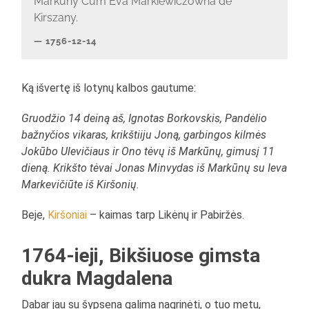
Markuny Cum Eva Markiewiczowna de
Kirszany.
1756-12-14
Ką išvertę iš lotynų kalbos gautume:
Gruodžio 14 deiną aš, Ignotas Borkovskis, Pandėlio
bažnyčios vikaras, krikštiiju Joną, garbingos kilmės
Jokūbo Ulevičiaus ir Ono tėvų iš Markūnų, gimusį 11
dieną. Krikšto tėvai Jonas Minvydas iš Markūnų su Ieva
Markevičiūte iš Kiršonių.
Beje,
Kiršoniai
– kaimas tarp Likėnų ir Pabiržės.
1764-ieji, Bikšiuose gimsta
dukra Magdalena
Dabar jau su šypsena galima nagrinėti, o tuo metu,