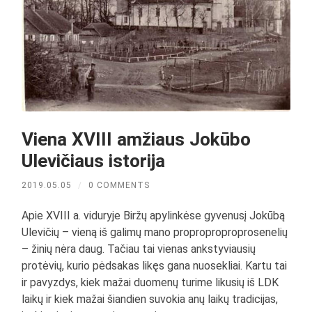
Viena XVIII amžiaus Jokūbo
Ulevičiaus istorija
2019.05.05
/
0 COMMENTS
Apie XVIII a. viduryje Biržų apylinkėse gyvenusį Jokūbą
Ulevičių – vieną iš galimų mano proproproproprosenelių
– žinių nėra daug. Tačiau tai vienas ankstyviausių
protėvių, kurio pėdsakas likęs gana nuosekliai. Kartu tai
ir pavyzdys, kiek mažai duomenų turime likusių iš LDK
laikų ir kiek mažai šiandien suvokia anų laikų tradicijas,