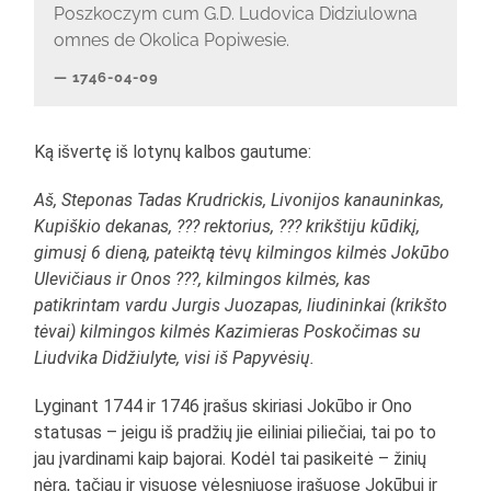
Poszkoczym cum G.D. Ludovica Didziulowna
omnes de Okolica Popiwesie.
1746-04-09
Ką išvertę iš lotynų kalbos gautume:
Aš, Steponas Tadas Krudrickis, Livonijos kanauninkas,
Kupiškio dekanas, ??? rektorius, ??? krikštiju kūdikį,
gimusį 6 dieną, pateiktą tėvų kilmingos kilmės Jokūbo
Ulevičiaus ir Onos ???, kilmingos kilmės, kas
patikrintam vardu Jurgis Juozapas, liudininkai (krikšto
tėvai) kilmingos kilmės Kazimieras Poskočimas su
Liudvika Didžiulyte, visi iš Papyvėsių.
Lyginant 1744 ir 1746 įrašus skiriasi Jokūbo ir Ono
statusas – jeigu iš pradžių jie eiliniai piliečiai, tai po to
jau įvardinami kaip bajorai. Kodėl tai pasikeitė – žinių
nėra, tačiau ir visuose vėlesniuose įrašuose Jokūbui ir