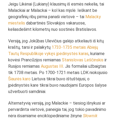
Jeigu Likėnai (Lukiany) klausimų iš esmės nekelia, tai
Malackiai ar Malackai – kol kas mįslė. Ieškant be
geografinių ribų pirma panaši vietovė – tai
Malacky
miestelis
dabartinės Slovakijos vakaruose,
keliasdešimt kilometrų nuo sostinės Bratislavos.
Versiją, jog Jokūbas Ulevičius galėjo atkeliauti iš kitų
kraštų, tarsi ir palaikytų
1733-1735 metais Abiejų
Tautų Respublikoje vykęs įpėdinystės karas
, kuriame
kovėsi Prancūzijos remiamas
Stanislovas Leščinskis
ir
Rusijos remiamas
Augustas III
. Jis formaliai užbaigtas
tik 1738 metais. Po 1700-1721 metais LDK niokojusio
Šiaurės karo
Lietuva tikrai buvo ištuštėjusi, o
įpėdinystės kare tikrai buvo naudojami Europos šalyse
užverbuoti samdiniai.
Alternatyvią versiją, jog Malackie – tiesiog išnykusi ar
pervardinta vietovė, paneigia tai, jog tokio pavadinimo
nėra išsamiame enciklopediniame žinyne
Słownik