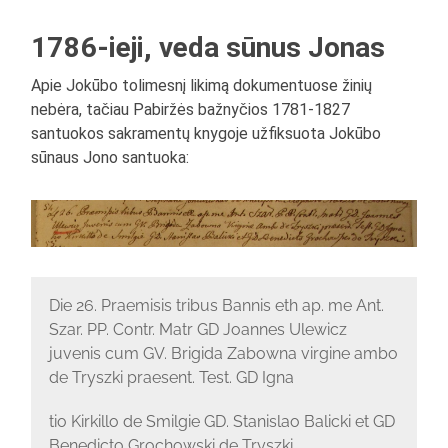
1786-ieji, veda sūnus Jonas
Apie Jokūbo tolimesnį likimą dokumentuose žinių
nebėra, tačiau Pabiržės bažnyčios 1781-1827
santuokos sakramentų knygoje užfiksuota Jokūbo
sūnaus Jono santuoka:
Die 26. Praemisis tribus Bannis eth ap. me Ant.
Szar. PP. Contr. Matr GD Joannes Ulewicz
juvenis cum GV. Brigida Zabowna virgine ambo
de Tryszki praesent. Test. GD Igna
tio Kirkillo de Smilgie GD. Stanislao Balicki et GD
Benedicto Grochowski de Tryszki