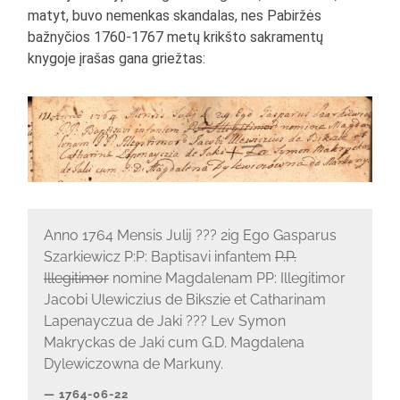
matyt, buvo nemenkas skandalas, nes Pabiržės
bažnyčios 1760-1767 metų krikšto sakramentų
knygoje įrašas gana griežtas:
Anno 1764 Mensis Julij ??? 2ig Ego Gasparus
Szarkiewicz P:P: Baptisavi infantem
P.P.
Illegitimor
nomine Magdalenam PP: Illegitimor
Jacobi Ulewiczius de Bikszie et Catharinam
Lapenayczua de Jaki ??? Lev Symon
Makryckas de Jaki cum G.D. Magdalena
Dylewiczowna de Markuny.
1764-06-22