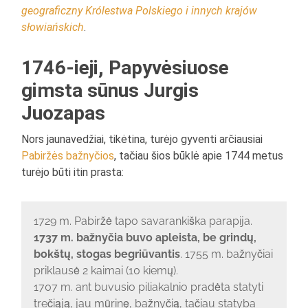
geograficzny Królestwa Polskiego i innych krajów
słowiańskich
.
1746-ieji, Papyvėsiuose
gimsta sūnus Jurgis
Juozapas
Nors jaunavedžiai, tikėtina, turėjo gyventi arčiausiai
Pabiržės bažnyčios
, tačiau šios būklė apie 1744 metus
turėjo būti itin prasta:
1729 m. Pabiržė tapo savarankiška parapija.
1737 m. bažnyčia buvo apleista, be grindų,
bokštų, stogas begriūvantis
. 1755 m. bažnyčiai
priklausė 2 kaimai (10 kiemų).
1707 m. ant buvusio piliakalnio pradėta statyti
trečiąją, jau mūrinę, bažnyčią, tačiau statyba