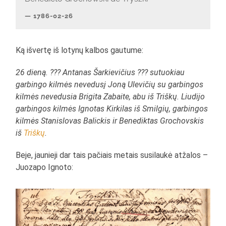
1786-02-26
Ką išvertę iš lotynų kalbos gautume:
26 dieną. ??? Antanas Šarkievičius ??? sutuokiau
garbingo kilmės nevedusį Joną Ulevičių su garbingos
kilmės nevedusia Brigita Zabaite, abu iš Triškų. Liudijo
garbingos kilmės Ignotas Kirkilas iš Smilgių, garbingos
kilmės Stanislovas Balickis ir Benediktas Grochovskis
iš
Triškų
.
Beje, jaunieji dar tais pačiais metais susilaukė atžalos –
Juozapo Ignoto: