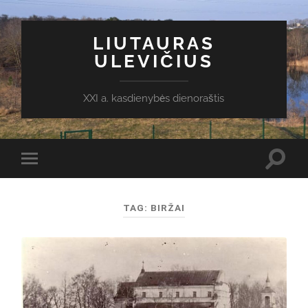
LIUTAURAS
ULEVIČIUS
XXI a. kasdienybės dienoraštis
Toggl
Toggle
search
mobile
field
menu
TAG:
BIRŽAI