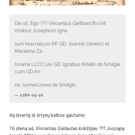
Die 16. Ego ??? Vincentius Giettowt Bvi Inf
mnibus Josephum Igna
tum hesi natuso PP. GD. Joannis Ulewicz et
Marianna Za
bowna LLCC Lev GD. Ignatius Kirkillo de Smilgie
cum GD An
na Jurewiczowa de Smilgie.
1786-05-16
Ką išvertę iš lotynų kalbos gautume:
16 dieną aš, Vincentas Gietautas krikštijau ??? Juozapą