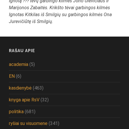
Ignotą ??? tėvų garbingo kilmės Jono Ulevičiaus ir
Marijonos Zabaitės. Krikšto tėvai garbingos kilmės
Ignotas Kitkilas iš Smilgių su garbingos kilmės Ona
Jurevičiūtę iš Smilgių.
RAŠAU APIE
academia
(5)
EN
(6)
kasdienybė
(463)
knyga apie RsV
(32)
politika
(681)
ryšiai su visuomene
(341)