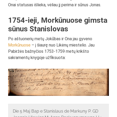
Onai statusas išlieka, vėliau jį perima ir sūnus Jonas.
1754-ieji, Morkūnuose gimsta
sūnus Stanislovas
Po aštuonerių metų Jokūbas ir Ona jau gyveno
Morkūnuose
– į šiaurę nuo Likėnų miestelio. Jau
Pabiržės bažnyčios 1753-1759 metų krikšto
sakramentų knygoje užfiksuota:
Die 5 Maj Bap e Stanislaus de Markuny P. GD