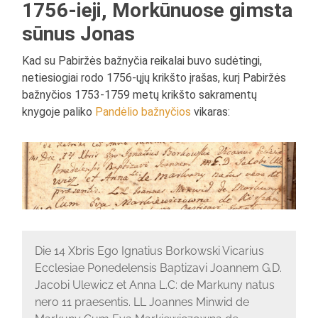
1756-ieji, Morkūnuose gimsta
sūnus Jonas
Kad su Pabiržės bažnyčia reikalai buvo sudėtingi,
netiesiogiai rodo 1756-ųjų krikšto įrašas, kurį Pabiržės
bažnyčios 1753-1759 metų krikšto sakramentų
knygoje paliko
Pandėlio bažnyčios
vikaras:
Die 14 Xbris Ego Ignatius Borkowski Vicarius
Ecclesiae Ponedelensis Baptizavi Joannem G.D.
Jacobi Ulewicz et Anna L.C: de Markuny natus
nero 11 praesentis. LL Joannes Minwid de