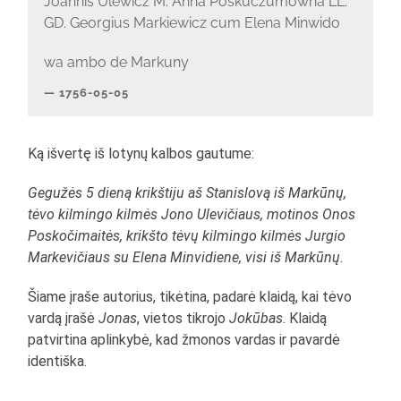
Joannis Ulewicz M: Anna Poskuczumowna LL:
GD. Georgius Markiewicz cum Elena Minwido
wa ambo de Markuny
1756-05-05
Ką išvertę iš lotynų kalbos gautume:
Gegužės 5 dieną krikštiju aš Stanislovą iš Markūnų,
tėvo kilmingo kilmės Jono Ulevičiaus, motinos Onos
Poskočimaitės, krikšto tėvų kilmingo kilmės Jurgio
Markevičiaus su Elena Minvidiene, visi iš Markūnų.
Šiame įraše autorius, tikėtina, padarė klaidą, kai tėvo
vardą įrašė
Jonas
, vietos tikrojo
Jokūbas
. Klaidą
patvirtina aplinkybė, kad žmonos vardas ir pavardė
identiška.