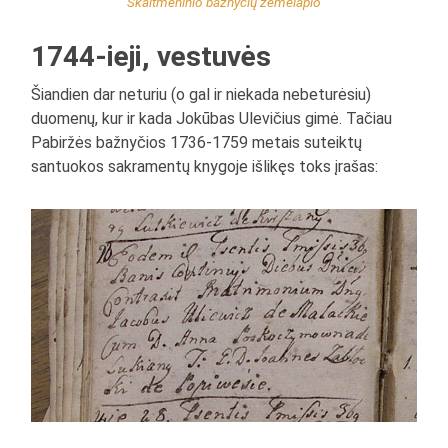
Skaitmeninio bažnyčių žemėlapio
1744-ieji, vestuvės
Šiandien dar neturiu (o gal ir niekada nebeturėsiu)
duomenų, kur ir kada Jokūbas Ulevičius gimė. Tačiau
Pabiržės bažnyčios 1736-1759 metais suteiktų
santuokos sakramentų knygoje išlikęs toks įrašas: