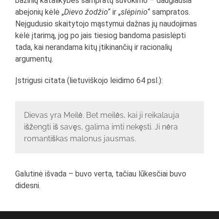
bazinių katalikybės sampratų suvokimo – daugiausia
abejonių kėlė „
Dievo žodžio
“ ir „
slėpinio
“ sampratos.
Neįgudusio skaitytojo mąstymui dažnas jų naudojimas
kėlė įtarimą, jog po jais tiesiog bandoma pasislėpti
tada, kai nerandama kitų įtikinančių ir racionalių
argumentų.
Įstrigusi citata (lietuviškojo leidimo 64 psl.):
Dievas yra Meilė. Bet meilės, kai ji reikalauja
išžengti iš savęs, galima imti nekęsti. Ji nėra
romantiškas malonus jausmas.
Galutinė išvada – buvo verta, tačiau lūkesčiai buvo
didesni.