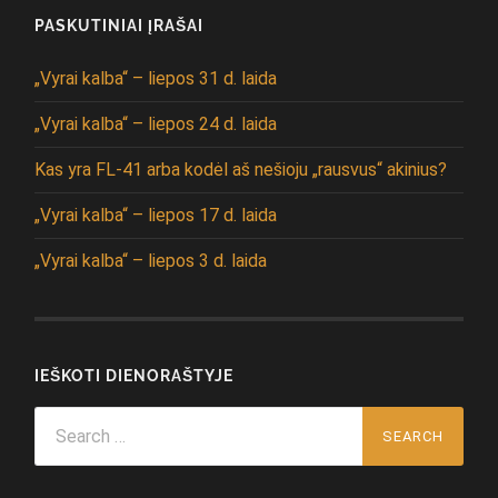
PASKUTINIAI ĮRAŠAI
„Vyrai kalba“ – liepos 31 d. laida
„Vyrai kalba“ – liepos 24 d. laida
Kas yra FL-41 arba kodėl aš nešioju „rausvus“ akinius?
„Vyrai kalba“ – liepos 17 d. laida
„Vyrai kalba“ – liepos 3 d. laida
IEŠKOTI DIENORAŠTYJE
Search
for: