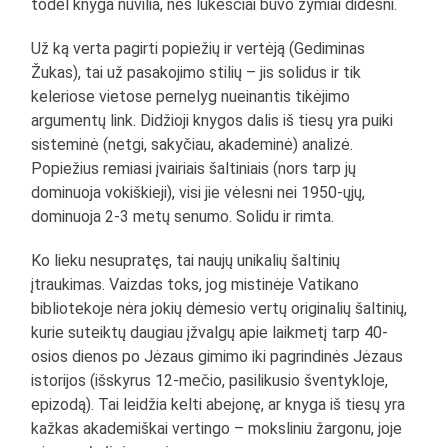
todėl knyga nuvilia, nes lūkesčiai buvo žymiai didesni.
Už ką verta pagirti popiežių ir vertėją (Gediminas
Žukas), tai už pasakojimo stilių – jis solidus ir tik
keleriose vietose pernelyg nueinantis tikėjimo
argumentų link. Didžioji knygos dalis iš tiesų yra puiki
sisteminė (netgi, sakyčiau, akademinė) analizė.
Popiežius remiasi įvairiais šaltiniais (nors tarp jų
dominuoja vokiškieji), visi jie vėlesni nei 1950-ųjų,
dominuoja 2-3 metų senumo. Solidu ir rimta.
Ko lieku nesupratęs, tai naujų unikalių šaltinių
įtraukimas. Vaizdas toks, jog mistinėje Vatikano
bibliotekoje nėra jokių dėmesio vertų originalių šaltinių,
kurie suteiktų daugiau įžvalgų apie laikmetį tarp 40-
osios dienos po Jėzaus gimimo iki pagrindinės Jėzaus
istorijos (išskyrus 12-mečio, pasilikusio šventykloje,
epizodą). Tai leidžia kelti abejonę, ar knyga iš tiesų yra
kažkas akademiškai vertingo – moksliniu žargonu, joje