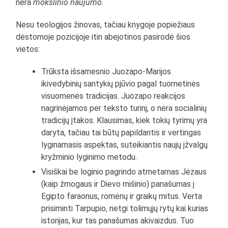
nėra
mokslinio naujumo
.
Nesu teologijos žinovas, tačiau knygoje popiežiaus
dėstomoje pozicijoje itin abejotinos pasirodė šios
vietos:
Trūksta išsamesnio Juozapo-Marijos
ikivedybinių santykių pjūvio pagal tuometinės
visuomenės tradicijas. Juozapo reakcijos
nagrinėjamos per teksto turinį, o nėra socialinių
tradicijų įtakos. Klausimas, kiek tokių tyrimų yra
daryta, tačiau tai būtų papildantis ir vertingas
lyginamasis aspektas, suteikiantis naujų įžvalgų
kryžminio lyginimo metodu.
Visiškai be loginio pagrindo atmetamas Jėzaus
(kaip žmogaus ir Dievo mišinio) panašumas į
Egipto faraonus, romėnų ir graikų mitus. Verta
prisiminti Tarpupio, netgi tolimųjų rytų kai kurias
istorijas, kur tas panašumas akivaizdus. Tuo