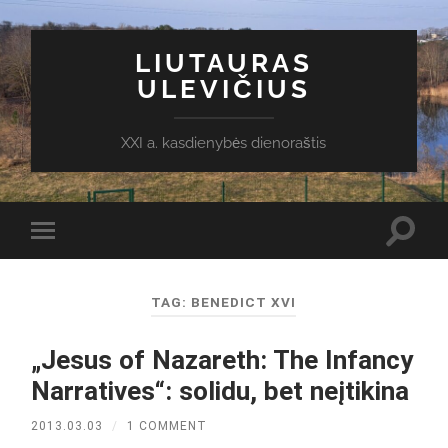
LIUTAURAS
ULEVIČIUS
XXI a. kasdienybės dienoraštis
Toggl
Toggle
search
mobile
field
menu
TAG:
BENEDICT XVI
„Jesus of Nazareth: The Infancy
Narratives“: solidu, bet neįtikina
2013.03.03
/
1 COMMENT