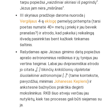
tarpu popiežiui „
vaizdiniai skiriasi iš pagrindų
“.
Jėzus jam nėra „mišrūnas“.
III skyriaus pradžioje daroma nuoroda į
Vergilijaus
4-ą
eklogę
pernelyg pritempta (tarsi
poetas numatė 40+ metų į priekį ir jau beveik
pranašas?) ir atrodo, kad pakeliui į reikalingą
išvadą pasirinktas bent kažkiek tinkamas
šaltinis.
Rašydamas apie Jėzaus gimimo datą popiežius
aprašo astronominius reiškinius ir jų tyrėjus jau
vertina teigimai. Labai jau dviprasmiškai atrodo
jo citata „
[..] tikinčių krikščionių išplėtotai
šiuolaikinei astronomijai [..]
“ (tame kontekste,
pavyzdžiui, minimas
Johanesas Kepleris
) ir
ankstesnė bažnyčios praktika deginti
mokslininkus. RKB šiuo atveju verčiau jau
nutylėtų, kiek tas procesas gali būti siejamas su
ja.