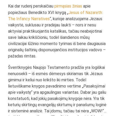
Kai dar rudenį perskaičiau
pirmąsias žinias
apie
popiežiaus Benedikto XVI knygą „
Jesus of Nazareth:
The Infancy Narratives
“, kurioje analizuojama Jėzaus
vaikystė, suklusau ir pradėjau laukti – nors ir nesu
aktyviai praktikuojantis katalikas, tačiau neabejotinai
save laikau krikščioniu, todėl šiandienos mūsų
civilizacijai lūžinio momento tyrimas iš bene daugiausia
originalių šaltinių disponuojančios institucijos vadovo –
pažadas rimtas.
Šventknygės Naujojo Testamento pradžia yra logiškai
nenuosekli – iš esmės dėmesys skiriamas tik Jėzaus
gimimui ir keliui nuo krikšto iki mirties. Todėl
lietuviškame knygos pavadinimo vertime „
Pasakojimai
apie vaikystę
“ yra apgaulingas variantas. Dabar jau galiu
konstatuoti, kad jokių pasakojimų knygoje nėra. Yra tik
keturių skirtingų evangelijų skirtumų ir panašumų loginė
ir sisteminė analizė. Tai įdomu, tačiau tai nėra „WOW!“…