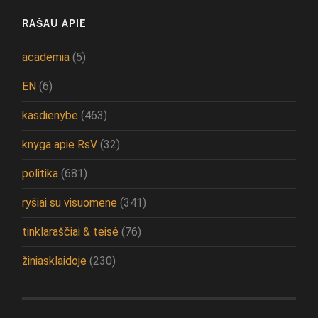
RAŠAU APIE
academia
(5)
EN
(6)
kasdienybė
(463)
knyga apie RsV
(32)
politika
(681)
ryšiai su visuomene
(341)
tinklaraščiai & teisė
(76)
žiniasklaidoje
(230)