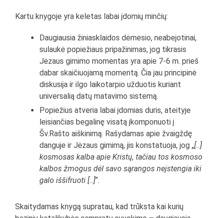
Kartu knygoje yra keletas labai įdomių minčių:
Daugiausia žiniasklaidos dėmesio, neabejotinai,
sulaukė popiežiaus pripažinimas, jog tikrasis
Jėzaus gimimo momentas yra apie 7-6 m. prieš
dabar skaičiuojamą momentą. Čia jau principinė
diskusija ir ilgo laikotarpio užduotis kuriant
universalią datų matavimo sistemą.
Popiežius atveria labai įdomias duris, ateityje
leisiančias begalinę visatą įkomponuoti į
Šv.Rašto aiškinimą. Rašydamas apie žvaigždę
danguje ir Jėzaus gimimą, jis konstatuoja, jog „
[..]
kosmosas kalba apie Kristų, tačiau tos kosmoso
kalbos žmogus dėl savo sąrangos neįstengia iki
galo iššifruoti [..]
“.
Skaitydamas knygą supratau, kad trūksta kai kurių