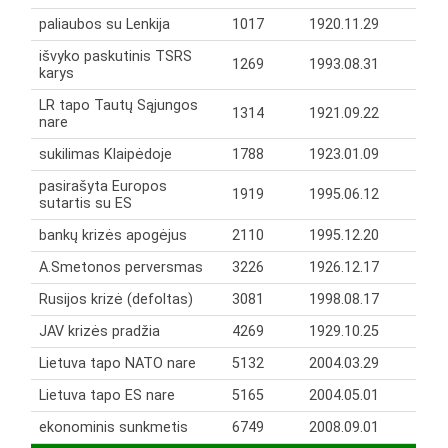
paliaubos su Lenkija
1017
1920.11.29
išvyko paskutinis TSRS
1269
1993.08.31
karys
LR tapo Tautų Sąjungos
1314
1921.09.22
nare
sukilimas Klaipėdoje
1788
1923.01.09
pasirašyta Europos
1919
1995.06.12
sutartis su ES
bankų krizės apogėjus
2110
1995.12.20
A.Smetonos perversmas
3226
1926.12.17
Rusijos krizė (defoltas)
3081
1998.08.17
JAV krizės pradžia
4269
1929.10.25
Lietuva tapo NATO nare
5132
2004.03.29
Lietuva tapo ES nare
5165
2004.05.01
ekonominis sunkmetis
6749
2008.09.01