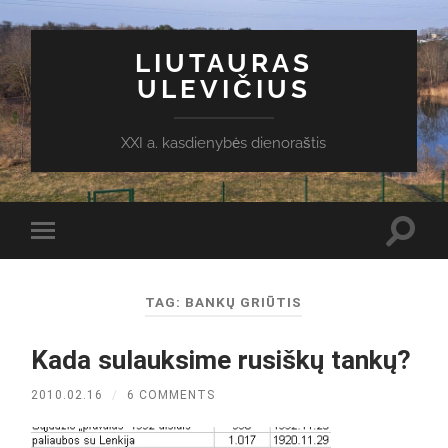
LIUTAURAS
ULEVIČIUS
XXI a. kasdienybės dienoraštis
Toggl
Toggle
search
mobile
field
menu
TAG:
BANKŲ GRIŪTIS
Kada sulauksime rusiškų tankų?
2010.02.16
/
6 COMMENTS