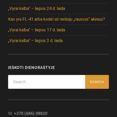
„Vyrai kalba“ – liepos 24 d. laida
Kas yra FL-41 arba kodėl aš nešioju „rausvus“ akinius?
„Vyrai kalba“ – liepos 17 d. laida
„Vyrai kalba“ – liepos 3 d. laida
IEŠKOTI DIENORAŠTYJE
Search
for:
M:
+370 (686) 08820