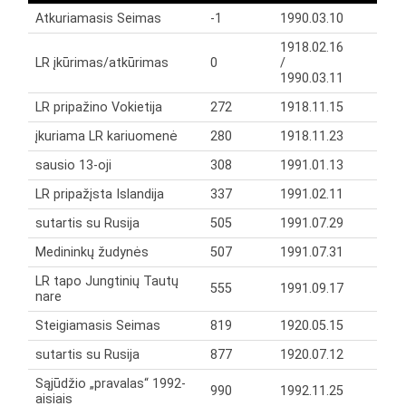
Atkuriamasis Seimas
-1
1990.03.10
1918.02.16
LR įkūrimas/atkūrimas
0
/
1990.03.11
LR pripažino Vokietija
272
1918.11.15
įkuriama LR kariuomenė
280
1918.11.23
sausio 13-oji
308
1991.01.13
LR pripažįsta Islandija
337
1991.02.11
sutartis su Rusija
505
1991.07.29
Medininkų žudynės
507
1991.07.31
LR tapo Jungtinių Tautų
555
1991.09.17
nare
Steigiamasis Seimas
819
1920.05.15
sutartis su Rusija
877
1920.07.12
Sąjūdžio „pravalas“ 1992-
990
1992.11.25
aisiais