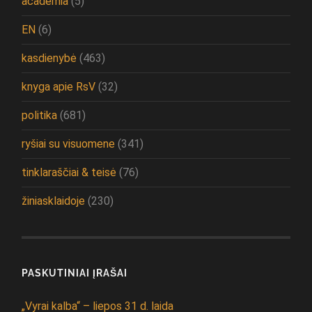
academia
(5)
EN
(6)
kasdienybė
(463)
knyga apie RsV
(32)
politika
(681)
ryšiai su visuomene
(341)
tinklaraščiai & teisė
(76)
žiniasklaidoje
(230)
PASKUTINIAI ĮRAŠAI
„Vyrai kalba“ – liepos 31 d. laida