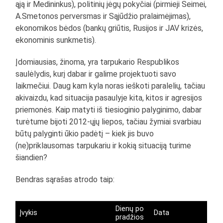
ąją ir Medininkus), politinių jėgų pokyčiai (pirmieji Seimei,
A.Smetonos perversmas ir Sąjūdžio pralaimėjimas),
ekonomikos bėdos (bankų griūtis, Rusijos ir JAV krizės,
ekonominis sunkmetis).
Įdomiausias, žinoma, yra tarpukario Respublikos
saulėlydis, kurį dabar ir galime projektuoti savo
laikmečiui. Daug kam kyla noras ieškoti paralelių, tačiau
akivaizdu, kad situacija pasaulyje kita, kitos ir agresijos
priemonės. Kaip matyti iš tiesioginio palyginimo, dabar
turėtume bijoti 2012-ųjų liepos, tačiau žymiai svarbiau
būtų palyginti ūkio padėtį – kiek jis buvo
(ne)priklausomas tarpukariu ir kokią situaciją turime
šiandien?
Bendras sąrašas atrodo taip:
Dienų po
Įvykis
Data
pradžios