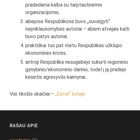
pradedama kalba su tarptautinėmis
organizacijomis;
abiejose Respublikose buvo „suvalgyti“
nepriklausomybės autoriai – abiem atvejais kalti
buvo patys autoriai…
praktiškai tuo pat metu Respublikas užklupo
ekonominės krizės;
antroji Respublika nesugebėjo sukurti regioninio
gynybinio/ekonominio darinio, todėl į ją pradėjo
kėsintis agresyvūs kaimynai…
Visi tikslūs skaičiai –
„Excel“ byloje
.
RAŠAU APIE