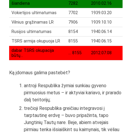
šiandiena
7282
2010.02.16
Vokietijos ultimatumas
7702
1939.03.20
Vilnius grąžinamas LR
7906
1939.10.10
Rusijos ultimatumas
8154
1940.06.14
TSRS armija okupuoja LR
8155
1940.06.15
dabar TSRS okupacija
… 8155
2012.07.08
būtų…
Ką įdomaus galima pastebėt?
antroji Respublika žymiai sunkiau gyveno
pirmuosius metus – ir aktyviai kariavo, ir prarado
dalį teritorijų;
trečioji Respublika greičiau integravosi į
tarptautinę erdvę – buvo pripažinta, tapo
Jungtinių Tautų nare. Beje, abiem atvejais
pirmiau tenka išsiaiškint su kaimynais, tik vėliau