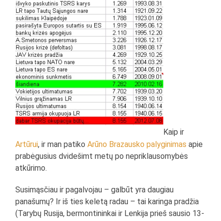
Kaip ir
Artūrui
, ir man patiko
Arūno Brazausko palyginimas
apie
prabėgusius dvidešimt metų po nepriklausomybės
atkūrimo.
Susimąsčiau ir pagalvojau – galbūt yra daugiau
panašumų? Ir iš ties keletą radau – tai karinga pradžia
(Tarybų Rusija, bermontininkai ir Lenkija prieš sausio 13-