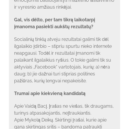
emocijomis balsuojantys mažesnio išsilavinimo
ir vyresnio amžiaus rinkėjai.
Gal, vis dėlto, per tam tikrą laikotarpį
įmanoma pasiekti aukštų rezultatų?
Socialinių tinklų atveju rezultatai galimi tik dėl
ilgalaikio įdirbio – stipriu spurtu nieko internete
neapgausi. Todėl ir rezultatai įmanomi tik
palaikant ilgalaikius ryšius. O tokie galimi tik su
aktyviais „Facebook“ vartotojais, kurių: a) nėra
daug; b) jie dažnai turi stiprias politines
pažiūras, kurių lengvai nepakeisite.
Trumai apie kiekvieną kandidatą
Apie Vaidą Bacį. Įrašas ne viešas, tik draugams,
turinys atpasakojantis, neįtraukiantis.
Apie Mykolą Deikų. Skirtingi įrašai, kurie apie
gana skirtingas sritis – bandoma patraukti