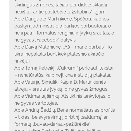
skirtingus žmones, tačiau per didelę sklaidą
neaišku, ar tie pastebėję „užsikabins“ ilgam.
Apie Danguolę Martinkienę. Spėčiau, kad jos
paskyrą administruoja partijos darbuotojai, o
ne ji pati – formalus renginių ir įvykių srautas, o
ne gyvas „Facebook“ dalyvis.
Apie Daivą Matonienę. „Aš – mano darbas“. To
tikrai nepakaks bent kiek platesnio akiračio
rinkėjui.
Apie Tomą Petreikį. „Cukrumi“ perkrauti tekstai
– nenatūralūs, kaip neįtikina ir studijų plakatai.
Apie Valerijų Simulik. Kaip ir D. Martinkienės
atveju – srautas įvykių, o ne gyvas žmogus.
Apie Vidmantą šimkų. Atsitiktinis lankytojas, o
ne gyvas vartotojas.
Apie Andrių Šedžių. Bene normaliausias profilis
– tikras, be svyravimų į dirbtinį „saldumą“ ar
formalų „buvau-dariau-pažiūrėkite“.