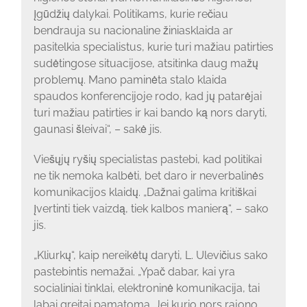
įgūdžių dalykai. Politikams, kurie rečiau
bendrauja su nacionaline žiniasklaida ar
pasitelkia specialistus, kurie turi mažiau patirties
sudėtingose situacijose, atsitinka daug mažų
problemų. Mano paminėta stalo klaida
spaudos konferencijoje rodo, kad jų patarėjai
turi mažiau patirties ir kai bando ką nors daryti,
gaunasi šleivai“, – sakė jis.
Viešųjų ryšių specialistas pastebi, kad politikai
ne tik nemoka kalbėti, bet daro ir neverbalinės
komunikacijos klaidų. „Dažnai galima kritiškai
įvertinti tiek vaizdą, tiek kalbos manierą“, – sako
jis.
„Kliurkų“, kaip nereikėtų daryti, L. Ulevičius sako
pastebintis nemažai. „Ypač dabar, kai yra
socialiniai tinklai, elektroninė komunikacija, tai
labai greitai pamatoma. Jei kurio nors rajono