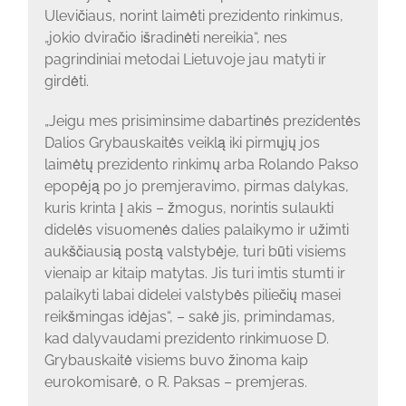
Ulevičiaus, norint laimėti prezidento rinkimus,
„jokio dviračio išradinėti nereikia“, nes
pagrindiniai metodai Lietuvoje jau matyti ir
girdėti.
„Jeigu mes prisiminsime dabartinės prezidentės
Dalios Grybauskaitės veiklą iki pirmųjų jos
laimėtų prezidento rinkimų arba Rolando Pakso
epopėją po jo premjeravimo, pirmas dalykas,
kuris krinta į akis – žmogus, norintis sulaukti
didelės visuomenės dalies palaikymo ir užimti
aukščiausią postą valstybėje, turi būti visiems
vienaip ar kitaip matytas. Jis turi imtis stumti ir
palaikyti labai didelei valstybės piliečių masei
reikšmingas idėjas“, – sakė jis, primindamas,
kad dalyvaudami prezidento rinkimuose D.
Grybauskaitė visiems buvo žinoma kaip
eurokomisarė, o R. Paksas – premjeras.