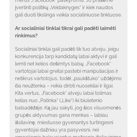
merus „Facebook“ paskyromis. Jo prašėme
įvertinti politikų „Veidaknyges“ ir kiek naudos
gali duoti tikslinga veikla socialiniuose tinkluose.
Ar socialiniai tinklai tikrai gali padėti laimėti
rinkimus?
Socialiniai tinklai gali padėti tik tuo atveju, jeigu
konkurencija tarp kandidatų labai aktyvi ir gali
lemti net kelios dešimtys balsų. „Facebook“
vartotojai labai greitai pastebi manipuliacijas ir
netikrus vartotojus, todėl „paukštuko“ uždėjimo
čia neužtenka – reikia dirbti nuosekliai ir ilgai.
Kita vertus, „Facebook“ atveju labai tolimas
kelias nuo „Patinka“ („Like“) iki biuletenio
balsadėžėje. Ką jau sakyti, jog šios visuomenės
grupės aktyvumas gana menkas – labiau
išsilavinę, miestuose gyvenantys turtingesni
gyventojai dažniau yra pasyvesni, nei