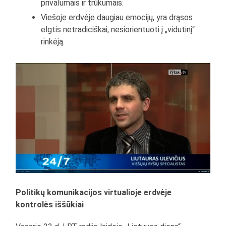
privalumais ir trūkumais.
Viešoje erdvėje daugiau emocijų, yra drąsos
elgtis netradiciškai, nesiorientuoti į „vidutinį“
rinkėją.
Politikų komunikacijos virtualioje erdvėje
kontrolės iššūkiai