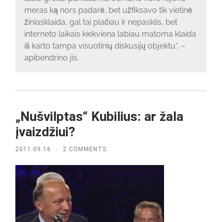
meras ką nors padarė, bet užfiksavo tik vietinė
žiniasklaida, gal tai plačiau ir nepasklis, bet
interneto laikais kiekviena labiau matoma klaida
iš karto tampa visuotinių diskusijų objektu“, –
apibendrino jis.
„Nušvilptas“ Kubilius: ar žala
įvaizdžiui?
2011.09.16
/
2 COMMENTS