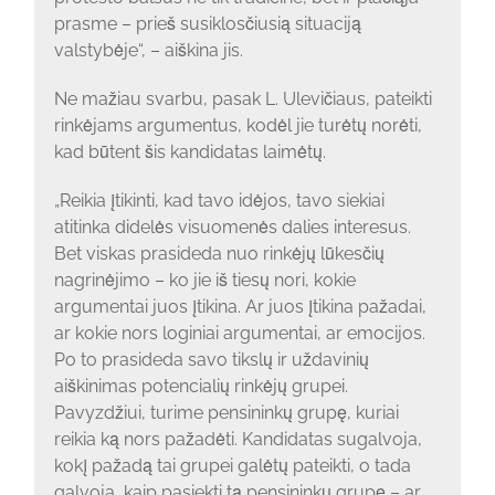
prasme – prieš susiklosčiusią situaciją
valstybėje“, – aiškina jis.
Ne mažiau svarbu, pasak L. Ulevičiaus, pateikti
rinkėjams argumentus, kodėl jie turėtų norėti,
kad būtent šis kandidatas laimėtų.
„Reikia įtikinti, kad tavo idėjos, tavo siekiai
atitinka didelės visuomenės dalies interesus.
Bet viskas prasideda nuo rinkėjų lūkesčių
nagrinėjimo – ko jie iš tiesų nori, kokie
argumentai juos įtikina. Ar juos įtikina pažadai,
ar kokie nors loginiai argumentai, ar emocijos.
Po to prasideda savo tikslų ir uždavinių
aiškinimas potencialių rinkėjų grupei.
Pavyzdžiui, turime pensininkų grupę, kuriai
reikia ką nors pažadėti. Kandidatas sugalvoja,
kokį pažadą tai grupei galėtų pateikti, o tada
galvoja, kaip pasiekti tą pensininkų grupę – ar