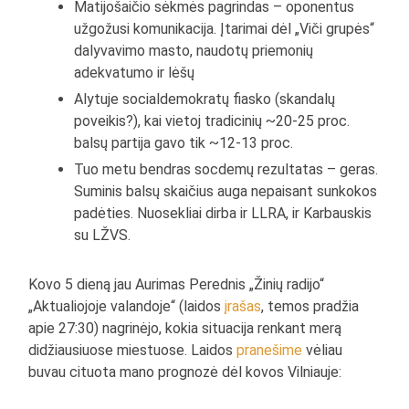
Matijošaičio sėkmės pagrindas – oponentus
užgožusi komunikacija. Įtarimai dėl „Viči grupės“
dalyvavimo masto, naudotų priemonių
adekvatumo ir lėšų
Alytuje socialdemokratų fiasko (skandalų
poveikis?), kai vietoj tradicinių ~20-25 proc.
balsų partija gavo tik ~12-13 proc.
Tuo metu bendras socdemų rezultatas – geras.
Suminis balsų skaičius auga nepaisant sunkokos
padėties. Nuosekliai dirba ir LLRA, ir Karbauskis
su LŽVS.
Kovo 5 dieną jau Aurimas Perednis „Žinių radijo“
„Aktualiojoje valandoje“ (laidos
įrašas
, temos pradžia
apie 27:30) nagrinėjo, kokia situacija renkant merą
didžiausiuose miestuose. Laidos
pranešime
vėliau
buvau cituota mano prognozė dėl kovos Vilniauje: