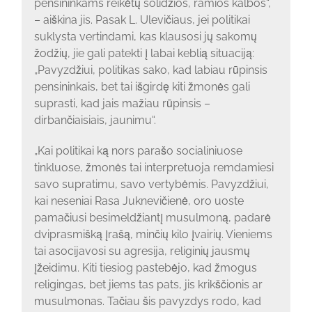
pensininkams reikėtų solidžios, ramios kalbos“,
– aiškina jis. Pasak L. Ulevičiaus, jei politikai
suklysta vertindami, kas klausosi jų sakomų
žodžių, jie gali patekti į labai keblią situaciją:
„Pavyzdžiui, politikas sako, kad labiau rūpinsis
pensininkais, bet tai išgirdę kiti žmonės gali
suprasti, kad jais mažiau rūpinsis –
dirbančiaisiais, jaunimu“.
„Kai politikai ką nors parašo socialiniuose
tinkluose, žmonės tai interpretuoja remdamiesi
savo supratimu, savo vertybėmis. Pavyzdžiui,
kai neseniai Rasa Juknevičienė, oro uoste
pamačiusi besimeldžiantį musulmoną, padarė
dviprasmišką įrašą, minčių kilo įvairių. Vieniems
tai asocijavosi su agresija, religinių jausmų
įžeidimu. Kiti tiesiog pastebėjo, kad žmogus
religingas, bet jiems tas pats, jis krikščionis ar
musulmonas. Tačiau šis pavyzdys rodo, kad