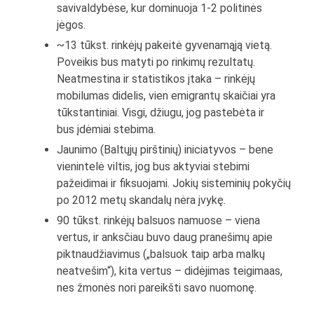
savivaldybėse, kur dominuoja 1-2 politinės
jėgos.
~13 tūkst. rinkėjų pakeitė gyvenamąją vietą.
Poveikis bus matyti po rinkimų rezultatų.
Neatmestina ir statistikos įtaka – rinkėjų
mobilumas didelis, vien emigrantų skaičiai yra
tūkstantiniai. Visgi, džiugu, jog pastebėta ir
bus įdėmiai stebima.
Jaunimo (Baltųjų pirštinių) iniciatyvos – bene
vienintelė viltis, jog bus aktyviai stebimi
pažeidimai ir fiksuojami. Jokių sisteminių pokyčių
po 2012 metų skandalų nėra įvykę.
90 tūkst. rinkėjų balsuos namuose – viena
vertus, ir anksčiau buvo daug pranešimų apie
piktnaudžiavimus („balsuok taip arba malkų
neatvešim“), kita vertus – didėjimas teigimaas,
nes žmonės nori pareikšti savo nuomonę.