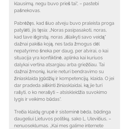
klausimų, negu buvo prieš tai“, – pastebi
pašnekovas.
Pabrėžęs, kad šiuo atveju buvo praleista proga
patylėti, jis tęsia: „Noras pasipasakoti, noras,
kad tave išgirstų, noras „išlaikyti savo veidą“
dažnai pakiša koją, nes tada žmogus dėl
nepatyrimo šneka per daug, per atvirai, o kai
situacija yra konfliktinė, aplinka kai kuriuos
dalykai vertina atsargiau arba griežčiau. Tai
dažnai žmonių, kurie neturi bendravimo su
žiniasklaida įgūdžių ir kompetencijų, klaida. O jei
dar pradeda aiškinti žiniasklaidai, ką jie turi
rašyti, o ko nerašyti – atsiskleidžia suvokimo
lygis ir veikimo būdas“.
Trečia klaidų grupė ir sisteminė bėda, būdinga
daugeliui Lietuvos politikų, sako L. Ulevičius, –
nenuoseklumas. „Kai mes galime internete