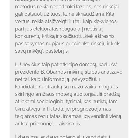
metodus reikia neperlenkti lazdos, nes rinkėjai
gali balsuoti už tuos, kurie skriaudžiami. Kita
vertus, reikia atsižvelgti ir į tai, kaip kiekvienos
partijos elektoratas reaguoja į neetišką
konkurentų kritiką ir skaičiuoti, „kiek aštresnis
pasisakymas nupjaus priešininko rinkėjų ir kiek
savų rinkėjų“, pastebi jis.
L. Ulevičius taip pat atkreipė dėmesį, kad JAV
prezidento B. Obamos rinkimų štabas analizavo
net tai, kaip į informaciją, pavyzdžiui, į
kandidato nuotrauką su mažu vaiku, reaguos
skirtingo amžiaus moterų auditorija. „Iš pradžių
atliekami sociologiniai tyrimai, kas nutiktų tam
tikru atveju, ir tik tada, jei prognozuojamas
teigiamas rezultatas, imamasi įgyvendinti vieną
ar kitą priemonę“, – aiškina jis.
Į klausimą, ar daug potencialių kandidatų į