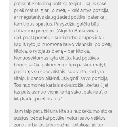
patikrinti kiekvieną politiko teiginį – ką jis sakė
prieš metus, 5 ar 10 metų – keičiantys poziciją
ar mėgstantys daug žadėti politikai patenka į
tam tikrus spąstus. Pavyzdžiu galėtų būti
dabartinio premjero (Algirdo Butkevičiaus –
red. past.) pomėgis kurti darbo grupes ir tai,
kad iš ryto jo nuomonė buvo vienokia, po pietų
kitokia, o rytojaus dieną – dar kitokia.
Nenuoseklumas kyla dėl to, kad politikas
bando kažką pakomentuoti, o paskui, matyt,
pasitaręs su specialistais, supranta, kad yra
kitaip, ir bando aiškinti, „išlyginti“ savo poziciją.
Tos nuomonės kartais akivaizdžiai „kertasi“, jei
tas pats asmuo vieną kartą sako „palaikau“, o
kitą kartą „prieštarauju“.
Jam taip pat užkliūna kita su nuoseklumo stoka
susijusi bėda: kai politikai neturi savo veiklos
zonos arba jas labai dažnai kaitalioja, jie turi