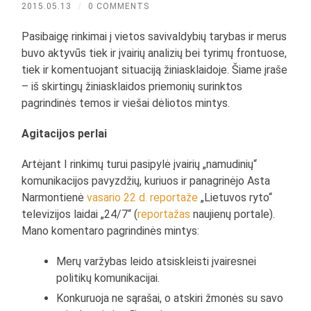
2015.05.13
/
0 COMMENTS
Pasibaigę rinkimai į vietos savivaldybių tarybas ir merus
buvo aktyvūs tiek ir įvairių analizių bei tyrimų frontuose,
tiek ir komentuojant situaciją žiniasklaidoje. Šiame įraše
– iš skirtingų žiniasklaidos priemonių surinktos
pagrindinės temos ir viešai dėliotos mintys.
Agitacijos perlai
Artėjant I rinkimų turui pasipylė įvairių „namudinių“
komunikacijos pavyzdžių, kuriuos ir panagrinėjo Asta
Narmontienė
vasario 22 d. reportaže
„Lietuvos ryto“
televizijos laidai „24/7“ (
reportažas
naujienų portale).
Mano komentaro pagrindinės mintys:
Merų varžybas leido atsiskleisti įvairesnei
politikų komunikacijai.
Konkuruoja ne sąrašai, o atskiri žmonės su savo