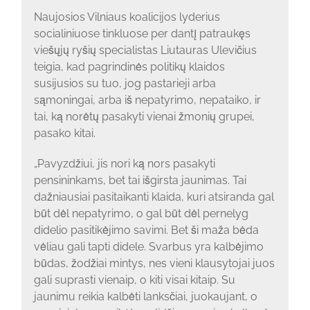
Naujosios Vilniaus koalicijos lyderius
socialiniuose tinkluose per dantį patraukęs
viešųjų ryšių specialistas Liutauras Ulevičius
teigia, kad pagrindinės politikų klaidos
susijusios su tuo, jog pastarieji arba
sąmoningai, arba iš nepatyrimo, nepataiko, ir
tai, ką norėtų pasakyti vienai žmonių grupei,
pasako kitai.
„Pavyzdžiui, jis nori ką nors pasakyti
pensininkams, bet tai išgirsta jaunimas. Tai
dažniausiai pasitaikanti klaida, kuri atsiranda gal
būt dėl nepatyrimo, o gal būt dėl pernelyg
didelio pasitikėjimo savimi. Bet ši maža bėda
vėliau gali tapti didele. Svarbus yra kalbėjimo
būdas, žodžiai mintys, nes vieni klausytojai juos
gali suprasti vienaip, o kiti visai kitaip. Su
jaunimu reikia kalbėti lanksčiai, juokaujant, o