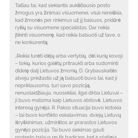
Tačiau tai, kad siekiantis aukščiausio posto
žmogus yra žinimas visuomenei, visai nereiškia,
kad žmonės per rinkimus už jį balsuos, pridūrė
ryšių su visuomene specialistas. Dar reikia
įtikinti visuomenę, kad reikia balsuoti už tave, o
ne konkurentą.
„Reikia turėti idėjų arba vertybių, dėl kurių kovoji
– tokių, kurios galėtų pritraukti arba sudominti
didelę dalį Lietuvos žmonių. D. Grybauskaitės
atveju priežastis už ją balsuoti buvo tai, kad ji
nepriklausoma, turi savo poziciją,
nenuolaidžiauja, nuosekliai, ilgai dirba Lietuvai –
ji buvo matoma kaip Lietuvos atstovė, Lietuvos
interesų gynėja. R. Pakso situacija buvo kotokia
– tai buvo konflikto eskalavimas, dviejų Lietuvų
išryškinimas, užmirštos ar prarastos Lietuvos
gynėjo pozicija. Tai buvo siekimas gauti
protesto balsus ne tik tradicine, bet ir plačiąja