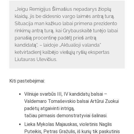
„Jeigu Remigijus Šimašius nepadarys žioplų
klaidų, jis be didesnio vargo laimės antrą turą.
Situacija man kažkuo labai primena prezidento
rinkimų antrą turą, kai Grybauskaitė turėjo labai
panašią procentinę padėtį prieš antrą
kandidatą“, – laidoje „Aktualioji valanda“
ketvirtadienį kalbėjo viešųjų ryšių ekspertas
Liutauras Ulevičius.
Kiti pastebėjimai:
Vilniuje svarbūs III, IV kandidatų balsai –
Valdemaro Tomaševskio balsai Artūrui Zuokui
padėtų atgaivinti intrigą,
tačiau pirmasis demonstratyviai šalinasi.
Lieka Mykolas Majauskas, violetinis Naglis
Puteikis, Petras Gražulis, iš kurių tik paskutinis