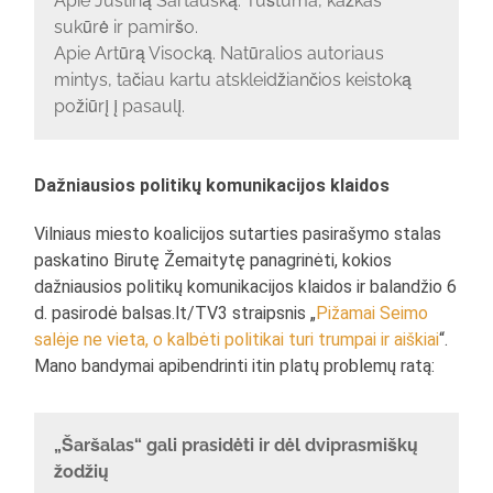
Apie Justiną Sartauską. Tuštuma, kažkas
sukūrė ir pamiršo.
Apie Artūrą Visocką. Natūralios autoriaus
mintys, tačiau kartu atskleidžiančios keistoką
požiūrį į pasaulį.
Dažniausios politikų komunikacijos klaidos
Vilniaus miesto koalicijos sutarties pasirašymo stalas
paskatino Birutę Žemaitytę panagrinėti, kokios
dažniausios politikų komunikacijos klaidos ir balandžio 6
d. pasirodė balsas.lt/TV3 straipsnis „
Pižamai Seimo
salėje ne vieta, o kalbėti politikai turi trumpai ir aiškiai
“.
Mano bandymai apibendrinti itin platų problemų ratą:
„Šaršalas“ gali prasidėti ir dėl dviprasmiškų
žodžių