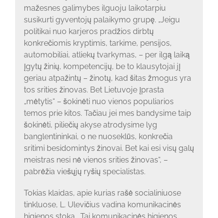
mažesnes galimybes ilguoju laikotarpiu
susikurti gyventojų palaikymo grupę. „Jeigu
politikai nuo karjeros pradžios dirbtų
konkrečiomis kryptimis, tarkime, pensijos,
automobiliai, atliekų tvarkymas, – per ilgą laiką
įgytų žinių, kompetencijų, be to klausytojai jį
geriau atpažintų – žinotų, kad šitas žmogus yra
tos srities žinovas. Bet Lietuvoje įprasta
„mėtytis“ – šokinėti nuo vienos populiarios
temos prie kitos. Tačiau jei mes bandysime taip
šokinėti, piliečių akyse atrodysime lyg
banglentininkai, o ne nuoseklūs, konkrečia
sritimi besidomintys žinovai. Bet kai esi visų galų
meistras nesi nė vienos srities žinovas“, –
pabrėžia viešųjų ryšių specialistas.
Tokias klaidas, apie kurias rašė socialiniuose
tinkluose, L. Ulevičius vadina komunikacinės
higienos stoka. „Tai komunikacinės higienos,