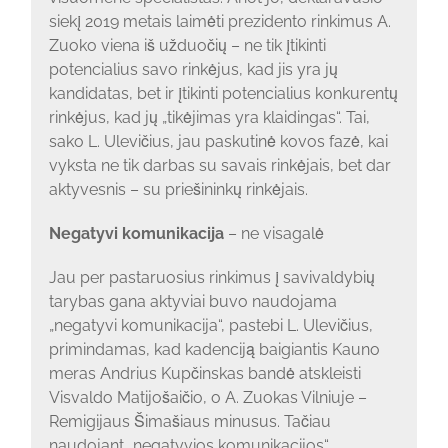
siekį 2019 metais laimėti prezidento rinkimus A.
Zuoko viena iš užduočių – ne tik įtikinti
potencialius savo rinkėjus, kad jis yra jų
kandidatas, bet ir įtikinti potencialius konkurentų
rinkėjus, kad jų „tikėjimas yra klaidingas“. Tai,
sako L. Ulevičius, jau paskutinė kovos fazė, kai
vyksta ne tik darbas su savais rinkėjais, bet dar
aktyvesnis – su priešininkų rinkėjais.
Negatyvi komunikacija
– ne visagalė
Jau per pastaruosius rinkimus į savivaldybių
tarybas gana aktyviai buvo naudojama
„negatyvi komunikacija“, pastebi L. Ulevičius,
primindamas, kad kadenciją baigiantis Kauno
meras Andrius Kupčinskas bandė atskleisti
Visvaldo Matijošaičio, o A. Zuokas Vilniuje –
Remigijaus Šimašiaus minusus. Tačiau
naudojant „negatyvios komunikacijos“