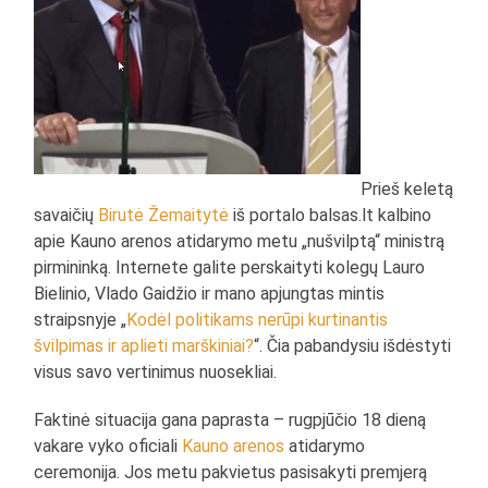
Prieš keletą
savaičių
Birutė Žemaitytė
iš portalo balsas.lt kalbino
apie Kauno arenos atidarymo metu „nušvilptą“ ministrą
pirmininką. Internete galite perskaityti kolegų Lauro
Bielinio, Vlado Gaidžio ir mano apjungtas mintis
straipsnyje „
Kodėl politikams nerūpi kurtinantis
švilpimas ir aplieti marškiniai?
“. Čia pabandysiu išdėstyti
visus savo vertinimus nuosekliai.
Faktinė situacija gana paprasta – rugpjūčio 18 dieną
vakare vyko oficiali
Kauno arenos
atidarymo
ceremonija. Jos metu pakvietus pasisakyti premjerą