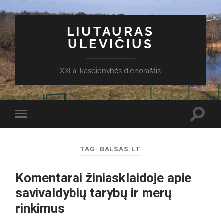
LIUTAURAS
ULEVIČIUS
XXI a. kasdienybės dienoraštis
Toggl
Toggle
search
mobile
field
menu
TAG:
BALSAS.LT
Komentarai žiniasklaidoje apie
savivaldybių tarybų ir merų
rinkimus