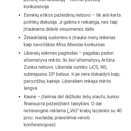
konkurencija
Esminių etikos pažeidimų nebuvo – tik arši kieta
politikų diskusija. Ji galima ir reikainga, nes taip
įtraukiama didelė visuomenės dalis
Žiniasklaidą sudomino ir įtraukė merų rinkimas
kaip savotiškas
Miss Miestas
konkursas
Liberalų sėkmės pagrindas – pagaliau padori
alternatyva rinktis. Iki šiol alternatyvų Artūrui
Zuokui nebuvo. Liberalai surinko LiCS, NS,
subirėjusios DP balsus. Ir jie nėra išskaidyti kaip,
pavyzdžiui, kairėje. Liberaliam rinkėjui rinktis
lengva.
Kaune – įtarimai dėl didžiulio lėšų srauto, kuriuo
finansuota pažeidžiant taisykles. O dar
netiesioginė reklama („Viči“ krabų lazdelės su 40
proc. nuolaidai, pranešimai verslo
konferencijose)