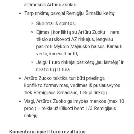
artimesnis Artūrui Zuokui.
Tarp rinkimų pavojai Remigijui Šimašiui keltų:
Skeletai iš spintos;
Ėjimas į konfliktą su Artūru Zuoku – nėra
tikslo atsikovoti AZ rinkėjus, lengviau
pasiimti Mykolo Majausko balsus. Kariauti
verta, kai esi II ar III;
Jeigu I turo rinkėjai patikėtų „jau laimėję“ ir
neateitų į II turą.
Artūro Zuoko taktika turi būti priešinga –
konflikto formavimas, vedimas iš pusiausvyros
tiek Remigijaus Šimašiaus, tiek jo rinkėjų
Visgi, Artūros Zuoko galimybės menkos (max 10
proc.) – reikia užliūliuoti bent 1/3 Remigijaus
rinkėjų
Komentarai apie II turo rezultatus