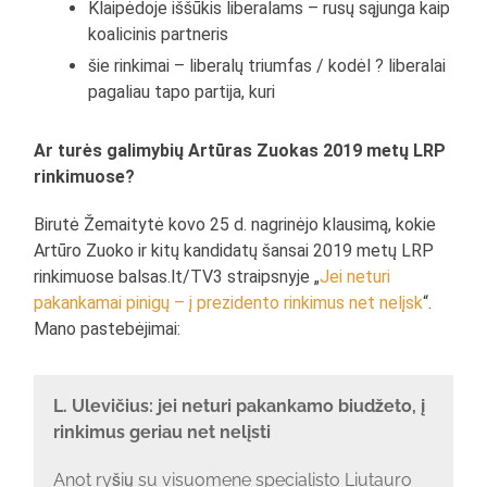
Klaipėdoje iššūkis liberalams – rusų sąjunga kaip
koalicinis partneris
šie rinkimai – liberalų triumfas / kodėl ? liberalai
pagaliau tapo partija, kuri
Ar turės galimybių Artūras Zuokas 2019 metų LRP
rinkimuose?
Birutė Žemaitytė kovo 25 d. nagrinėjo klausimą, kokie
Artūro Zuoko ir kitų kandidatų šansai 2019 metų LRP
rinkimuose balsas.lt/TV3 straipsnyje „
Jei neturi
pakankamai pinigų – į prezidento rinkimus net nelįsk
“.
Mano pastebėjimai:
L. Ulevičius: jei neturi pakankamo biudžeto, į
rinkimus geriau net nelįsti
Anot ryšių su visuomene specialisto Liutauro