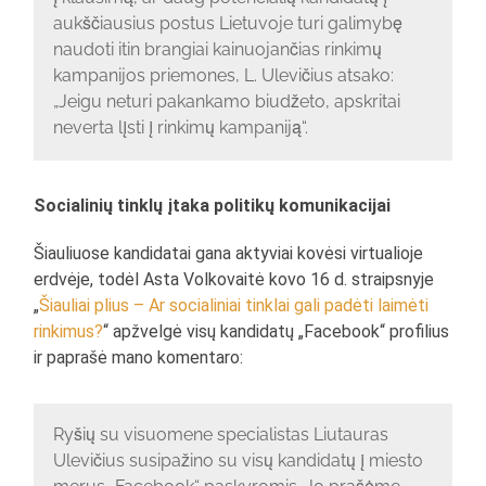
aukščiausius postus Lietuvoje turi galimybę
naudoti itin brangiai kainuojančias rinkimų
kampanijos priemones, L. Ulevičius atsako:
„Jeigu neturi pakankamo biudžeto, apskritai
neverta lįsti į rinkimų kampaniją“.
Socialinių tinklų įtaka politikų komunikacijai
Šiauliuose kandidatai gana aktyviai kovėsi virtualioje
erdvėje, todėl Asta Volkovaitė kovo 16 d. straipsnyje
„
Šiauliai plius – Ar socialiniai tinklai gali padėti laimėti
rinkimus?
“ apžvelgė visų kandidatų „Facebook“ profilius
ir paprašė mano komentaro:
Ryšių su visuomene specialistas Liutauras
Ulevičius susipažino su visų kandidatų į miesto