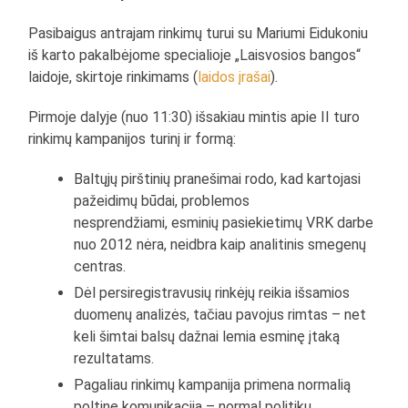
Pasibaigus antrajam rinkimų turui su Mariumi Eidukoniu
iš karto pakalbėjome specialioje „Laisvosios bangos“
laidoje, skirtoje rinkimams (
laidos įrašai
).
Pirmoje dalyje (nuo 11:30) išsakiau mintis apie II turo
rinkimų kampanijos turinį ir formą:
Baltųjų pirštinių pranešimai rodo, kad kartojasi
pažeidimų būdai, problemos
nesprendžiami, esminių pasiekietimų VRK darbe
nuo 2012 nėra, neidbra kaip analitinis smegenų
centras.
Dėl persiregistravusių rinkėjų reikia išsamios
duomenų analizės, tačiau pavojus rimtas – net
keli šimtai balsų dažnai lemia esminę įtaką
rezultatams.
Pagaliau rinkimų kampanija primena normalią
poltinę komunikaciją – normal politikų