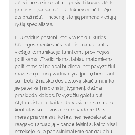
dėl vieno sakinio galima prisivirti košės: dėl to
prasidėjo „šaršalas“ ir R. Juknevičienė turėjo
atsiprašinėti“, – neseną istoriją primena viešųjų
ryšių specialistas.
L. Ulevičius pastebi, kad yra klaidų, kurios
būdingos menkesnės patirties naudojantis
viešąja komunikacija turintiems provincijos
politikams. „Tradiciniams, labiau matomiems
politikams tai nelabai būdinga, bet pavyzdžiui,
mažesnių rajonų vadovai yra įpratę bendrauti
su ribotu žiniasklaidos atstovų skaičiumi, ir kai
jie patenka į nacionalinį lygmenį, dažnai
prasideda klaidos. Pavyzdžiu galėtų būti
Alytaus istorija, kai kilo buvusio miesto mero
konfliktas su buvusia teatro vadove. Pats
meras prisivirė sau košės, nes neadekvačiai
reagavo į situaciją – bandė teisintis, kai to visai
nereikėjo, o jo paaiškinimai kėlė dar daugiau