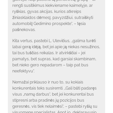
rengti susitikimus kiekviename kaimelyje, ar
ryškias, gyvas akcijas, kurios atkreips
žiniasklaidos dėmesį, pavyzdžiui, sutraiškyti
automobilį Gedimino prospekte“, – tęsia
pašnekovas.
Kita vertus, pastebi L. Ulevičius, „galima turėti
labai gerą idėją, bet jei apie ją niekas nesužinos,
tai bus tuščias reikalas. Ir atvirkščiai – jei
pamatys, bet supras, kad garsiai skambinam,
bet nieko gero nepadarom – taip pat bus
neefektyvu“.
Nemažai priklauso ir nuo to, su kokiais
konkurentais teks susiremti. „Gali būti padaręs
visus „namų darbus“, bet jei konkurentai bus
stipresni arba pradinės jų pozicijos bus
geresnės, vis tiek nelaimėsi“, – pastebi ryšių su
visuomene specialistas. Anot jo, deklaravusio