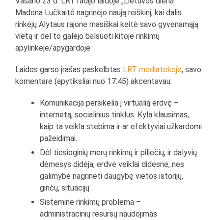
Vasario 23 d. LRT radijo laidoje „Lietuvos diena“
Madona Lučkaitė nagrinėjo naują reiškinį, kai dalis
rinkėjų Alytaus rajone masiškai keitė savo gyvenamąją
vietą ir dėl to galėjo balsuoti kitoje rinkimų
apylinkėje/apygardoje.
Laidos garso įrašas paskelbtas
LRT mediatekoje
, savo
komentare (apytiksliai nuo 17:45) akcentavau:
Komunikacija persikelia į virtualią erdvę –
internetą, socialinius tinklus. Kyla klausimas,
kaip ta veikla stebima ir ar efektyviai užkardomi
pažeidimai.
Dėl tiesioginių merų rinkimų ir piliečių, ir dalyvių
dėmesys didėja, erdvė veiklai didesnė, nes
galimybė nagrinėti daugybę vietos istorijų,
ginčų, situacijų.
Sisteminė rinkimų problema –
administracinių resursų naudojimas