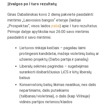
Įžvalgos po I turo rezultatų
Ginas Dabašinskas kovo 2 dieną pakvietė pasidalinti
mintimis „Laisvosios bangos“ eteryje (laidoje
„Prospektas“, visos laidos
įrašai
) apie I turo rezultatus.
Pirmoje dalyje apytiksliai nuo 26:00 savo mintimis
pasidalinti ir savo mintimis:
Lietuvos rinkėjai keičiais – pagaliau laimi
protingesni kandidatai, mažėja violetinių balsų ar
užsienio projektų (Darbo partija ir panašių)
Liberalų sėkmės pagrindas – sugebėjimas
surankioti išsibarščiusius LiCS ir kitų liberalų
balsus
Konservatorių balsų likimas neaiškus, nes dalis
nepartiniams, dalis puteikiams
(talibanas/violetiniai), o dalis (kaip ViIlniuje)
vidinės partijos rietenos/klaidos