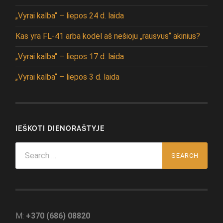
„Vyrai kalba“ – liepos 24 d. laida
Kas yra FL-41 arba kodėl aš nešioju „rausvus“ akinius?
„Vyrai kalba“ – liepos 17 d. laida
„Vyrai kalba“ – liepos 3 d. laida
IEŠKOTI DIENORAŠTYJE
Search
for:
M:
+370 (686) 08820