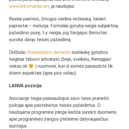
www.linkomanija.net
, ja naudojasi.
Realiai paėmus, žmogus vaidina nežiniuką, tariant
paprastai – meluoja. Formaliai gynyba neigia subjektinę
pažeidimo pusę, t.y. neigia, jog Sergejus Bernotas
suvokė darąs teisės pažeidimą.
Didžiulio
žiniasklaidos dėmesio
susilaukę gynybos
teiginiai tebuvo advokato (beje, sveikinu, Remigijau!
viskas ok
) nuomonė, kuri iš esmės panaudota tik
dviem aspektais (apie juos vėliau).
LANVA pozicija
Asociacija teigia pasinaudojusi savo teise pranešti
policijai apie pastebėtus teisės pažeidimus. O
naudojama programinė įranga leidžia surinkti duomenis
apie programinės įrangos platinime dalyvaujančius
siuntėjus.