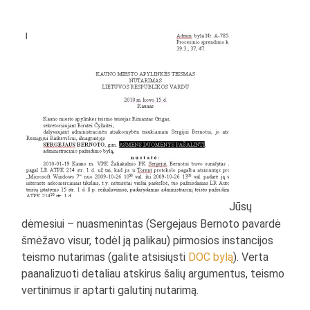
Jūsų
dėmesiui – nuasmenintas (Sergejaus Bernoto pavardė
šmėžavo visur, todėl ją palikau) pirmosios instancijos
teismo nutarimas (galite atsisiųsti
DOC bylą
). Verta
paanalizuoti detaliau atskirus šalių argumentus, teismo
vertinimus ir aptarti galutinį nutarimą.