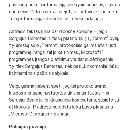
paslaugų tiekėjo informaciją apie ryšio seansus, siųstus
duomenis. Galima rimtai abejoti, ar Lietuvoje šiuo metu
tokią informaciją interneto ryšio tiekėjai kaupia.
Antrasis faktas kelia dar didesnę abejonę – jeigu
Sergejus Bernotas iš tiesų platino tik (!) „Torrent“ bylą,
t.y. aprašą apie „Torrent“ protokolais galimą atsisiųsti
programinę įrangą, tai jo kaltinimas „Microsoft“
programinės įrangos platinimu yra dar sudėtingesnis –
t.y. tiek Sergejus Bernotas, tiek pati „Linkomanija“ būtų
kaltinami tais pačiais dalykais.
Vėlgi, galima nebent spėti, jog tai protokolavimo
klaidos ir iš tiesų nustatytas tik vienas faktas – iš
Sergejui Bernotui priklausančio kompiuterio, susieto su
užfiksuotu IP adresu, nurodytu laiku buvo platinama
„Microsoft“ programinė įranga.
Policijos pozicija