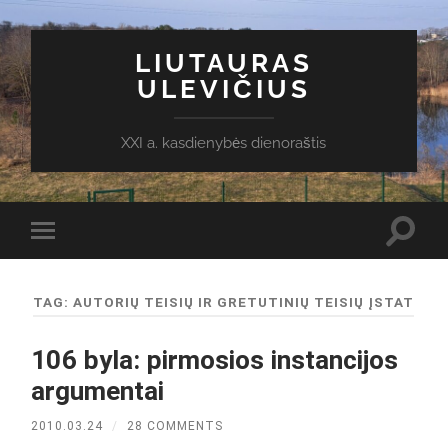
LIUTAURAS
ULEVIČIUS
XXI a. kasdienybės dienoraštis
Toggl
Toggle
search
mobile
field
menu
TAG:
AUTORIŲ TEISIŲ IR GRETUTINIŲ TEISIŲ ĮSTAT
106 byla: pirmosios instancijos
argumentai
2010.03.24
/
28 COMMENTS