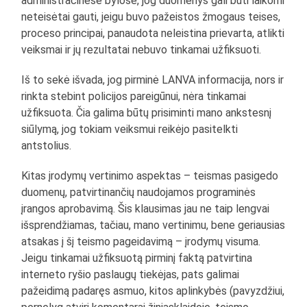
administracinėse bylose, jog duomenys gali būti laikomi
neteisėtai gauti, jeigu buvo pažeistos žmogaus teises,
proceso principai, panaudota neleistina prievarta, atlikti
veiksmai ir jų rezultatai nebuvo tinkamai užfiksuoti.
Iš to sekė išvada, jog pirminė LANVA informacija, nors ir
rinkta stebint policijos pareigūnui, nėra tinkamai
užfiksuota. Čia galima būtų prisiminti mano ankstesnį
siūlymą, jog tokiam veiksmui reikėjo pasitelkti
antstolius.
Kitas įrodymų vertinimo aspektas – teismas pasigedo
duomenų, patvirtinančių naudojamos programinės
įrangos aprobavimą. Šis klausimas jau ne taip lengvai
išsprendžiamas, tačiau, mano vertinimu, bene geriausias
atsakas į šį teismo pageidavimą – įrodymų visuma.
Jeigu tinkamai užfiksuotą pirminį faktą patvirtina
interneto ryšio paslaugų tiekėjas, pats galimai
pažeidimą padaręs asmuo, kitos aplinkybės (pavyzdžiui,