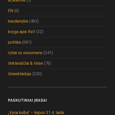
academia
(5)
EN
(6)
kasdienybė
(463)
knyga apie RsV
(32)
politika
(681)
ryšiai su visuomene
(341)
tinklaraščiai & teisė
(76)
žiniasklaidoje
(230)
PASKUTINIAI ĮRAŠAI
„Vyrai kalba“ – liepos 31 d. laida