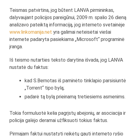
Teismas patvirtina, jog būtent LANVA pirmininkas,
dalyvaujant policijos pareigūnui, 2009 m. spalio 26 dieną
analizavo pateiktą informaciją, jog interneto svetainėje
www.linkomanija.net
yra galimai neteisėtai viešai
internete padaryta pasiekiama „Microsoft“ programinė
įranga.
Iš teismo nutarties teksto darytina išvada, jog LANVA
nustatė du faktus:
kad S.Bernotas iš paminėto tinklapio parsisiuntė
„Torrent“ tipo bylą;
padarė tą bylą prieinamą tretiesiems asmenims.
Tokia formuluotė kelia pagrįstų abejonių, ar asociacija ir
policija galėjo deramai užfiksuoti tokius faktus.
Pirmajam faktui nustatyti reikėtų gauti interneto ryšio