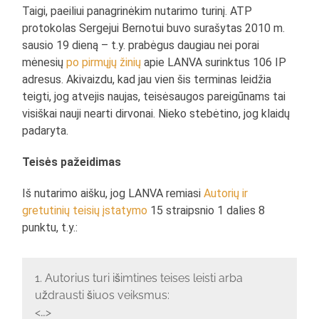
Taigi, paeiliui panagrinėkim nutarimo turinį. ATP
protokolas Sergejui Bernotui buvo surašytas 2010 m.
sausio 19 dieną – t.y. prabėgus daugiau nei porai
mėnesių
po
pirmųjų
žinių
apie LANVA surinktus 106 IP
adresus. Akivaizdu, kad jau vien šis terminas leidžia
teigti, jog atvejis naujas, teisėsaugos pareigūnams tai
visiškai nauji nearti dirvonai. Nieko stebėtino, jog klaidų
padaryta.
Teisės pažeidimas
Iš nutarimo aišku, jog LANVA remiasi
Autorių ir
gretutinių teisių įstatymo
15 straipsnio 1 dalies 8
punktu, t.y.:
1. Autorius turi išimtines teises leisti arba
uždrausti šiuos veiksmus:
<…>