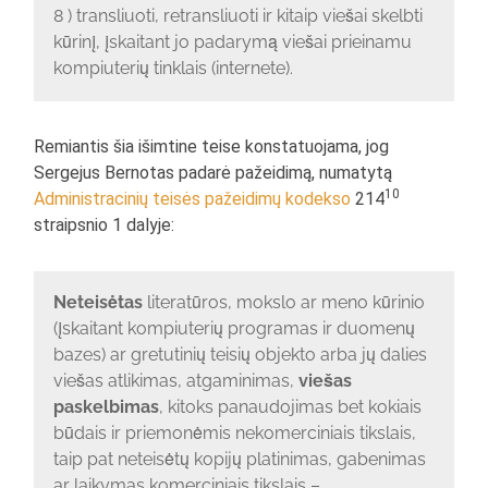
8 ) transliuoti, retransliuoti ir kitaip viešai skelbti
kūrinį, įskaitant jo padarymą viešai prieinamu
kompiuterių tinklais (internete).
Remiantis šia išimtine teise konstatuojama, jog
Sergejus Bernotas padarė pažeidimą, numatytą
10
Administracinių teisės pažeidimų kodekso
214
straipsnio 1 dalyje:
Neteisėtas
literatūros, mokslo ar meno kūrinio
(įskaitant kompiuterių programas ir duomenų
bazes) ar gretutinių teisių objekto arba jų dalies
viešas atlikimas, atgaminimas,
viešas
paskelbimas
, kitoks panaudojimas bet kokiais
būdais ir priemonėmis nekomerciniais tikslais,
taip pat neteisėtų kopijų platinimas, gabenimas
ar laikymas komerciniais tikslais –