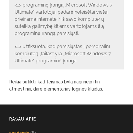
<…> programinę įrangą „Microsoft Windows 7
Ultimate“ vartotojai padarė neteisėtai viešai
prieinama internete ir iš savo kompiuterių
suteikia galimybę kitiems vartotojams šią
programinę įrangą parsisiųsti.
<…> užfiksuota, kad parsisiųstas į personalinį
kompiuterį „failas“ yra „Microsoft Windows 7
Ultimate“ programinė įranga.
Reikia sutikti, kad teismas bylą nagrinėjo itin
atmestinai, darė elementarias logines klaidas.
RAŠAU APIE