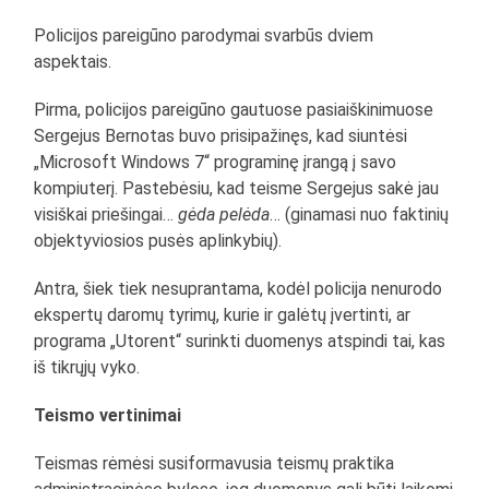
Policijos pareigūno parodymai svarbūs dviem
aspektais.
Pirma, policijos pareigūno gautuose pasiaiškinimuose
Sergejus Bernotas buvo prisipažinęs, kad siuntėsi
„Microsoft Windows 7“ programinę įrangą į savo
kompiuterį. Pastebėsiu, kad teisme Sergejus sakė jau
visiškai priešingai…
gėda pelėda
… (ginamasi nuo faktinių
objektyviosios pusės aplinkybių).
Antra, šiek tiek nesuprantama, kodėl policija nenurodo
ekspertų daromų tyrimų, kurie ir galėtų įvertinti, ar
programa „Utorent“ surinkti duomenys atspindi tai, kas
iš tikrųjų vyko.
Teismo vertinimai
Teismas rėmėsi susiformavusia teismų praktika