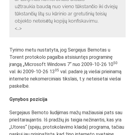
užtraukia baudą nuo vieno tūkstančio iki dviejų
tūkstančių litų su kūrinio ar gretutinių teisių
objekto neteisėtų kopijų konfiskavimu.
<…>
Tyrimo metu nustatyta, jog Sergejus Bernotas u
Torent protokolo pagalba atsisiuntęs programinę
50
įrangą „Microsoft Windows 7“ nuo 2009-10-26 10
05
val. iki 2009-10-26 13
val. padarė ją viešai prieinamą
internete nekomerciniais tikslais, t.y. neteisėtai viešai
paskelbė.
Gynybos pozicija
Sergejaus Bernoto liudijimas mažų mažiausiai pats sau
prieštaraujantis. Iš pradžių jis teigia nežinantis, kas yra
„Utores“ (spėju, protokolavimo klaida) programa, tačiau
paskui jau prisipažįsta, kad žino interneto svetainę