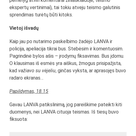
pernelyg atviri komentarai žiniasklaidoje, teismo
ekspertų vertinimai), tai tokiu atveju teismo galutinis
sprendimas turėtų būti kitoks.
Vietoj išvadų
Kaip jau po nutarimo paskelbimo žadėjo LANVA ir
policija, apeliacija tikrai bus. Stebėsim ir komentuosim.
Pagrindinė bylos ašis – įrodymų fiksavimas. Bus įdomu.
O klausimas iš esmės yra aiškus, žmogus prisipažįsta,
kad
važiavo su vėjeliu
, ginčas vyksta, ar aprasojęs buvo
radaro ekranas…
Papildymas, 18.15
Gavau LANVA patikslinimą, jog pareiškime pateikti kiti
duomenys, nei LANVA cituoja teismas. Iš tiesų buvo
fiksuota: