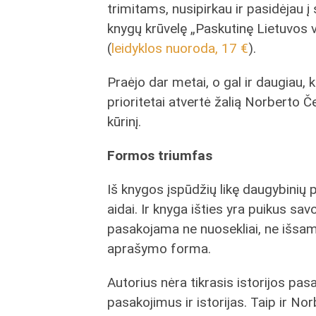
trimitams, nusipirkau ir pasidėjau į 
knygų krūvelę „Paskutinę Lietuvos 
(
leidyklos nuoroda, 17 €
).
Praėjo dar metai, o gal ir daugiau, k
prioritetai atvertė žalią Norberto 
kūrinį.
Formos triumfas
Iš knygos įspūdžių likę daugybinių 
aidai. Ir knyga išties yra puikus sa
pasakojama ne nuosekliai, ne išsamiai
aprašymo forma.
Autorius nėra tikrasis istorijos pa
pasakojimus ir istorijas. Taip ir No