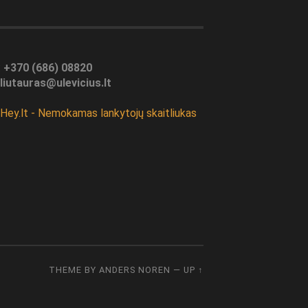
:
+370 (686) 08820
liutauras@ulevicius.lt
THEME BY
ANDERS NOREN
—
UP ↑