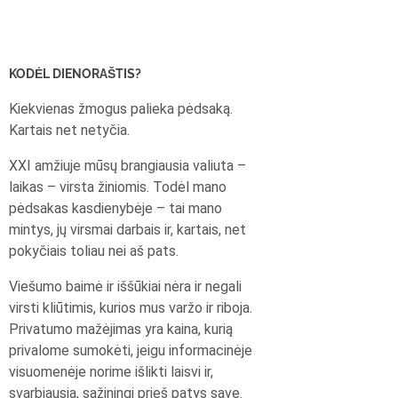
KODĖL DIENORAŠTIS?
Kiekvienas žmogus palieka pėdsaką.
Kartais net netyčia.
XXI amžiuje mūsų brangiausia valiuta –
laikas – virsta žiniomis. Todėl mano
pėdsakas kasdienybėje – tai mano
mintys, jų virsmai darbais ir, kartais, net
pokyčiais toliau nei aš pats.
Viešumo baimė ir iššūkiai nėra ir negali
virsti kliūtimis, kurios mus varžo ir riboja.
Privatumo mažėjimas yra kaina, kurią
privalome sumokėti, jeigu informacinėje
visuomenėje norime išlikti laisvi ir,
svarbiausia, sąžiningi prieš patys save.