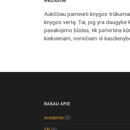
Reziume
Aukščiau paminėti knygos trūkumai i
knygos vertę. Tai, jog yra daugybė 
pasakojimo būdas, tik patvirtina kūri
kiekvienam, norinčiam iš kasdienybė
RAŠAU APIE
academia
(5)
EN
(6)