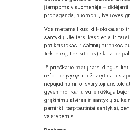
įtampoms visuomenėje – didėjanti tu
propaganda, nuomonių įvairovės gni
Vos metams likus iki Holokausto tra
santykių. Jie tarsi kasdieniai ir tar
pat keistokas ir šaltinių atrankos
tiek lenkų, tiek kitoms) skiriama p
Iš prieškario metų tarsi dingusi liet
reforma įvykęs ir uždarytas puslapis,
nepajudinami, o išvarytoji aristokr
gyvenimo. Kartu su lenkiškąja bajorij
grąžinimu atviras ir santykių su kai
pamiršti tarptautiniai santykiai, be
valstybėmis.