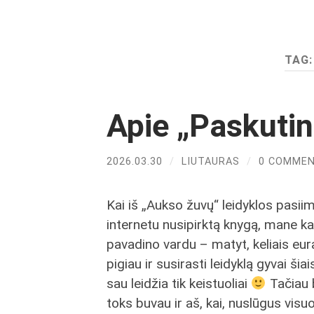
TAG
Apie „Paskutin
2026.03.30
/
LIUTAURAS
/
0 COMME
Kai iš „Aukso žuvų“ leidyklos pasii
internetu nusipirktą knygą, mane k
pavadino vardu – matyt, keliais eur
pigiau ir susirasti leidyklą gyvai šiai
sau leidžia tik keistuoliai
Tačiau 
toks buvau ir aš, kai, nuslūgus visu