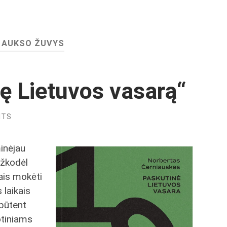
:
AUKSO ŽUVYS
ę Lietuvos vasarą“
NTS
minėjau
ažkodėl
ais mokėti
s laikais
būtent
otiniams