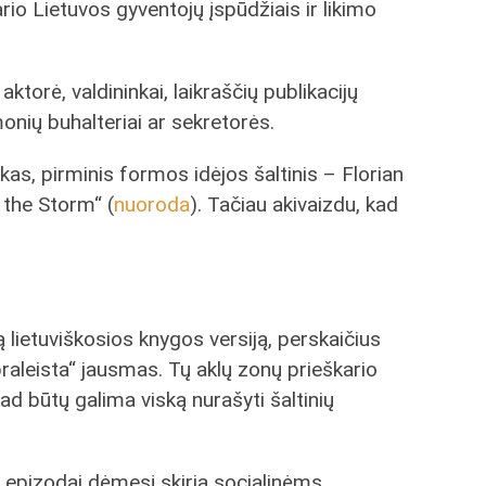
rio Lietuvos gyventojų įspūdžiais ir likimo
 aktorė, valdininkai, laikraščių publikacijų
įmonių buhalteriai ar sekretorės.
as, pirminis formos idėjos šaltinis – Florian
 the Storm“ (
nuoroda
). Tačiau akivaizdu, kad
ą lietuviškosios knygos versiją, perskaičius
praleista“ jausmas. Tų aklų zonų prieškario
ad būtų galima viską nurašyti šaltinių
li epizodai dėmesį skiria socialinėms