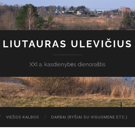
LIUTAURAS ULEVIČIUS
XXI a. kasdienybės dienoraštis
VIEŠOS KALBOS
DARBAI (RYŠIAI SU VISUOMENE ETC.)