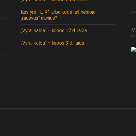
Kas yra FL-41 arba kodėl aš nešioju
„rausvus“ akinius?
M
„Vyrai kalba“ – liepos 17 d. laida
E:
„Vyrai kalba“ – liepos 3 d. laida