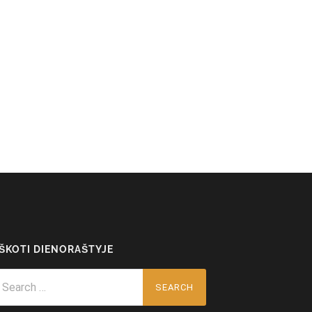
EŠKOTI DIENORAŠTYJE
arch
r: