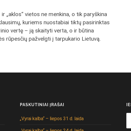
r „aklos“ vietos ne menkina, o tik paryškina
klausimų, kuriems nuostabiai tiktų pasirinktas
nio vertę – ją skaityti verta, o ir būtina
s rūpesčių pažvelgti į tarpukario Lietuvą.
PASKUTINIAI ĮRAŠAI
I
Se
„Vyrai kalba“ – liepos 31 d. laida
fo
„Vyrai kalba“ – liepos 24 d. laida