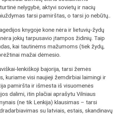
rtinė nelygybė, aktyvi sovietų ir nacių
uždymas tarsi pamirštas, o tarsi jo nebūtų..
gedijos knygoje kone nėra ir lietuvių-žydų
si nėra jokių tarpusavio įtampos židinių. Taip
 būdas, kai tautinėms mažumoms (tiek žydų,
abrėžtinai mažai dėmesio.
uviškai-lenkiškoji bajorija, tarsi žemės
 kuriame visi naujieji žemdirbiai laimingi ir
atija pamiršta ir išmesta iš visuomenės
os dalimi, itin plačiai aprašytu Vilniaus
mynais (ne tik Lenkija) klausimas – tarsi
ndradarbiavimas su latviais, estais, skandinavų