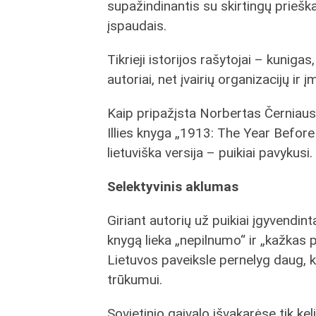
supažindinantis su skirtingų prieška
įspaudais.
Tikrieji istorijos rašytojai – kunigas,
autoriai, net įvairių organizacijų ir 
Kaip pripažįsta Norbertas Černiausk
Illies knyga „1913: The Year Before
lietuviška versija – puikiai pavykusi.
Selektyvinis aklumas
Giriant autorių už puikiai įgyvendint
knygą lieka „nepilnumo“ ir „kažkas 
Lietuvos paveiksle pernelyg daug, k
trūkumui.
Sovietinio gaivalo išvakarėse tik ke