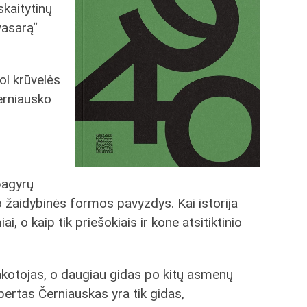
skaitytinų
vasarą“
ol krūvelės
Černiausko
pagyrų
vo žaidybinės formos pavyzdys. Kai istorija
, o kaip tik priešokiais ir kone atsitiktinio
sakotojas, o daugiau gidas po kitų asmenų
rbertas Černiauskas yra tik gidas,