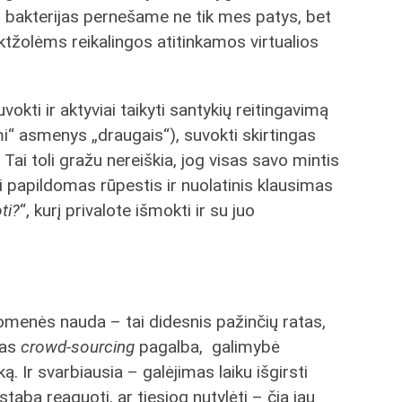
r bakterijas pernešame ne tik mes patys, bet
iktžolėms reikalingos atitinkamos virtualios
okti ir aktyviai taikyti santykių reitingavimą
tami“ asmenys „draugais“), suvokti skirtingas
Tai toli gražu nereiškia, jog visas savo mintis
 tai papildomas rūpestis ir nuolatinis klausimas
ti?
“, kurį privalote išmokti ir su juo
omenės nauda – tai didesnis pažinčių ratas,
mas
crowd-sourcing
pagalba, galimybė
. Ir svarbiausia – galėjimas laiku išgirsti
astabą reaguoti, ar tiesiog nutylėti – čia jau