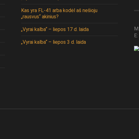
Kas yra FL-41 arba kodėl aš nešioju
„rausvus“ akinius?
M
„Vyrai kalba“ – liepos 17 d. laida
E:
„Vyrai kalba“ – liepos 3 d. laida