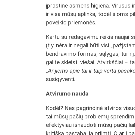
įprastine asmens higiena. Virusus i
ir visa mūsų aplinka, todėl šioms p
poveikio priemonės.
Kartu su redagavimu reikia naujai suv
(t.y. nėra ir negali būti visi „pažįs
bendravimo formas, sąlygas, turinį. 
galite skleisti viešai. Atvirkščiai –
„
Ar
jiems apie tai ir taip verta pasako
susigyventi.
Atvirumo nauda
Kodėl? Nes pagrindinė atviros visu
tai mūsų pačių problemų sprendi
efektyviau išnaudoti mūsų pačių laiką
kritišką pastabą, ją priimti. O ar į p