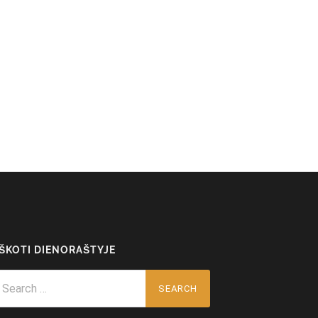
EŠKOTI DIENORAŠTYJE
arch
r: