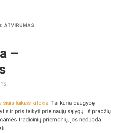
G:
ATVIRUMAS
a –
s
NTS
a šiais laikais kitokia
. Tai kuria daugybę
is ir prisitaikyti prie naujų sąlygų. Iš pradžių
 imamės tradicinių priemonių, jos neduoda
ti.