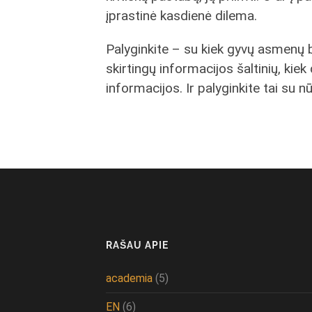
įprastinė kasdienė dilema.
Palyginkite – su kiek gyvų asmenų be
skirtingų informacijos šaltinių, kie
informacijos. Ir palyginkite tai su 
RAŠAU APIE
academia
(5)
EN
(6)