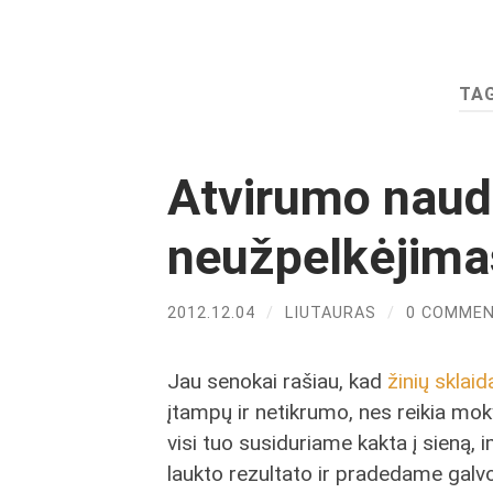
TA
Atvirumo naud
neužpelkėjima
2012.12.04
/
LIUTAURAS
/
0 COMME
Jau senokai rašiau, kad
žinių sklaid
įtampų ir netikrumo, nes reikia mokyt
visi tuo susiduriame kakta į sieną,
laukto rezultato ir pradedame galvo