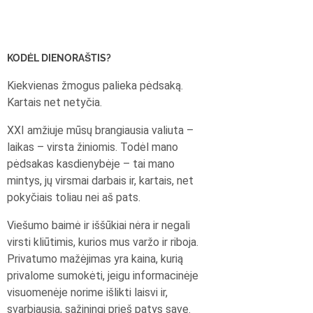
KODĖL DIENORAŠTIS?
Kiekvienas žmogus palieka pėdsaką.
Kartais net netyčia.
XXI amžiuje mūsų brangiausia valiuta –
laikas – virsta žiniomis. Todėl mano
pėdsakas kasdienybėje – tai mano
mintys, jų virsmai darbais ir, kartais, net
pokyčiais toliau nei aš pats.
Viešumo baimė ir iššūkiai nėra ir negali
virsti kliūtimis, kurios mus varžo ir riboja.
Privatumo mažėjimas yra kaina, kurią
privalome sumokėti, jeigu informacinėje
visuomenėje norime išlikti laisvi ir,
svarbiausia, sąžiningi prieš patys save.