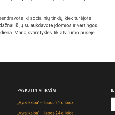
ndravote iki socialinių tinklų, kiek turėjote
k dažnai iš jų sulaukdavote įdomios ir vertingos
nūdiena. Mano svarstyklės tik atvirumo pusėje.
PASKUTINIAI ĮRAŠAI
I
Se
„Vyrai kalba“ – liepos 31 d. laida
fo
„Vyrai kalba“ – liepos 24 d. laida