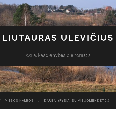
LIUTAURAS ULEVIČIUS
XXI a. kasdienybės dienoraštis
VIEŠOS KALBOS
DARBAI (RYŠIAI SU VISUOMENE ETC.)