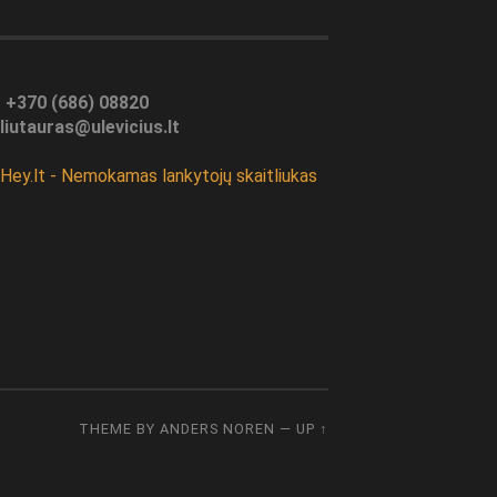
:
+370 (686) 08820
liutauras@ulevicius.lt
THEME BY
ANDERS NOREN
—
UP ↑