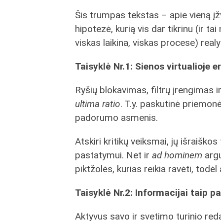
Šis trumpas tekstas – apie vieną įžv
hipotezė, kurią vis dar tikrinu (ir 
viskas laikina, viskas procese) realy
Taisyklė Nr.1: Sienos virtualioje 
Ryšių blokavimas, filtrų įrengimas 
ultima ratio
. T.y. paskutinė priemonė
padorumo asmenis.
Atskiri kritikų veiksmai, jų išraišk
pastatymui. Net ir
ad hominem
argu
piktžolės, kurias reikia ravėti, todėl
Taisyklė Nr.2: Informacijai taip pa
Aktyvus savo ir svetimo turinio red