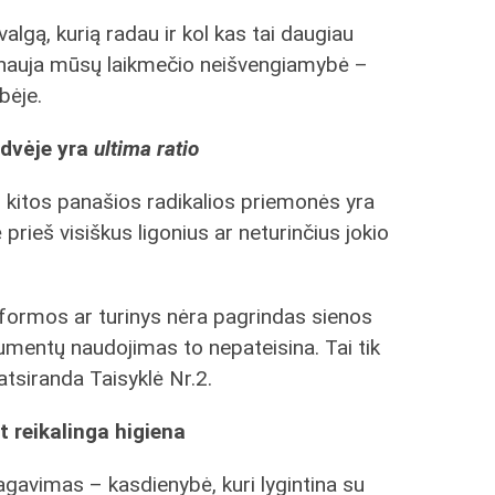
algą, kurią radau ir kol kas tai daugiau
tai nauja mūsų laikmečio neišvengiamybė –
bėje.
erdvėje yra
ultima ratio
ir kitos panašios radikalios priemonės yra
 prieš visiškus ligonius ar neturinčius jokio
os formos ar turinys nėra pagrindas sienos
mentų naudojimas to nepateisina. Tai tik
 atsiranda Taisyklė Nr.2.
t reikalinga higiena
agavimas – kasdienybė, kuri lygintina su