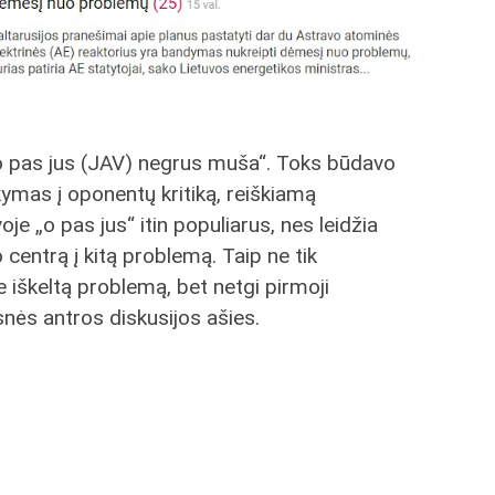
 „o pas jus (JAV) negrus muša“. Toks būdavo
akymas į oponentų kritiką, reiškiamą
je „o pas jus“ itin populiarus, nes leidžia
 centrą į kitą problemą. Taip ne tik
 iškeltą problemą, bet netgi pirmoji
ės antros diskusijos ašies.