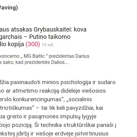
Waving)
eidžia pasinaudoti minios psichologija ir sudaro
o ar atmetimo reakciją didelėje viešosios
verslo konkurencingumas“, „socialinis
otiškumas“ – tai tik keli pavyzdžiai, kai
kia greito ir pasąmonės impulsų lygyje
ojo poziciją. Ši technika struktūriškai panaši į
tinį įdirbį ir viešoje erdvėje įsitvirtinusius