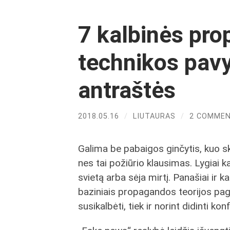
7 kalbinės pr
technikos pavy
antraštės
2018.05.16
/
LIUTAURAS
/
2 COMME
Galima be pabaigos ginčytis, kuo s
nes tai požiūrio klausimas. Lygiai ka
svietą arba sėja mirtį. Panašiai ir 
baziniais propagandos teorijos pagri
susikalbėti, tiek ir norint didinti konf