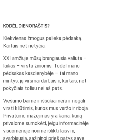
KODĖL DIENORAŠTIS?
Kiekvienas žmogus palieka pėdsaką.
Kartais net netyčia.
XXI amžiuje mūsų brangiausia valiuta –
laikas – virsta žiniomis. Todėl mano
pėdsakas kasdienybėje – tai mano
mintys, jų virsmai darbais ir, kartais, net
pokyčiais toliau nei aš pats.
Viešumo baimė ir iššūkiai nėra ir negali
virsti kliūtimis, kurios mus varžo ir riboja.
Privatumo mažėjimas yra kaina, kurią
privalome sumokėti, jeigu informacinėje
visuomenėje norime išlikti laisvi ir,
svarbiausia, sąžiningi prieš patys save.