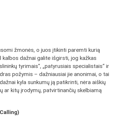
usomi žmonės, o juos įtikinti paremti kurią
kalbos dažnai galite išgirsti, jog kažkas
ininkų tyrimais“, „patyrusiais specialistais“ ir
dras požymis – dažniausiai jie anonimai, o tai
, dažnai kyla sunkumų ją patikrinti, nėra aiškių
 ar kitų įrodymų, patvirtinančių skelbiamą
Calling)