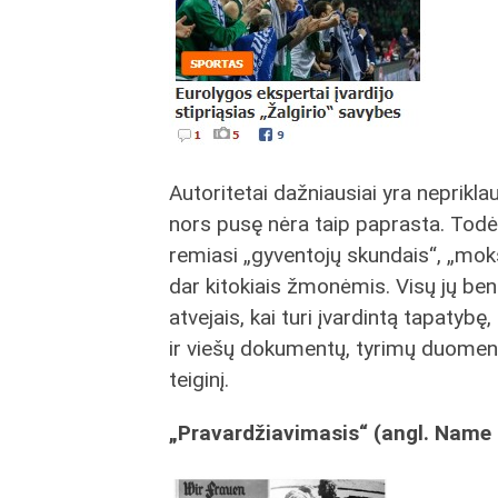
Autoritetai dažniausiai yra neprikla
nors pusę nėra taip paprasta. Todėl 
remiasi „gyventojų skundais“, „moksl
dar kitokiais žmonėmis. Visų jų ben
atvejais, kai turi įvardintą tapatybę
ir viešų dokumentų, tyrimų duomenų
teiginį.
„Pravardžiavimasis“ (angl. Name 