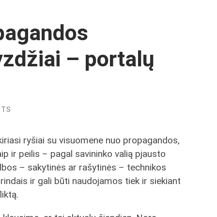
opagandos
zdžiai – portalų
NTS
kiriasi ryšiai su visuomene nuo propagandos,
ip ir peilis – pagal savininko valią pjausto
kalbos – sakytinės ar rašytinės – technikos
ndais ir gali būti naudojamos tiek ir siekiant
liktą.