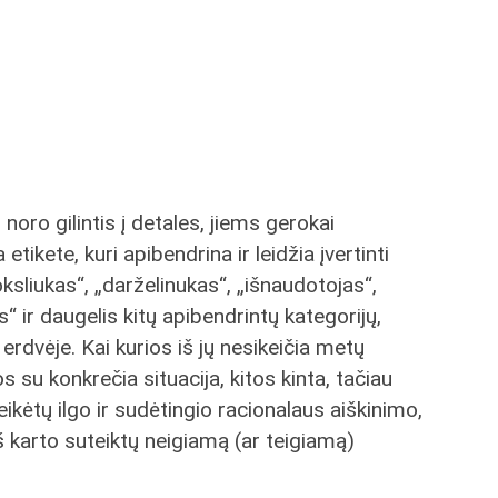
 noro gilintis į detales, jiems gerokai
tikete, kuri apibendrina ir leidžia įvertinti
oksliukas“, „darželinukas“, „išnaudotojas“,
“ ir daugelis kitų apibendrintų kategorijų,
 erdvėje. Kai kurios iš jų nesikeičia metų
os su konkrečia situacija, kitos kinta, tačiau
kėtų ilgo ir sudėtingio racionalaus aiškinimo,
š karto suteiktų neigiamą (ar teigiamą)