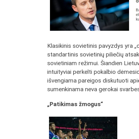
Klasikinis sovietinis pavyzdys yra
standartinis sovietinių piliečių ats
sovietiniam režimui. Šiandien Lietuvo
intuityviai perkelti pokalbio dėmesio
išvengiama pareigos diskutuoti apie
sumenkinama neva gerokai svarbesn
„Patikimas žmogus“