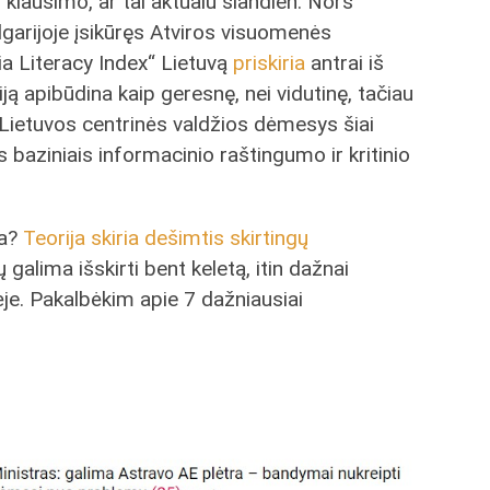
 klausimo, ar tai aktualu šiandien. Nors
ulgarijoje įsikūręs Atviros visuomenės
ia Literacy Index“ Lietuvą
priskiria
antrai iš
iją apibūdina kaip geresnę, nei vidutinę, tačiau
 Lietuvos centrinės valdžios dėmesys šiai
s baziniais informacinio raštingumo ir kritinio
da?
Teorija skiria dešimtis skirtingų
ių galima išskirti bent keletą, itin dažnai
je. Pakalbėkim apie 7 dažniausiai