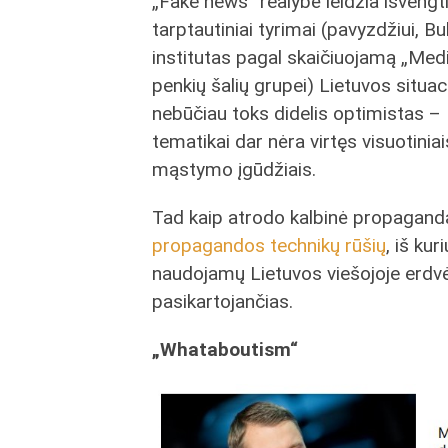
„Fake news“ realybė leidžia išvengti
tarptautiniai tyrimai (pavyzdžiui, B
institutas pagal skaičiuojamą „Med
penkių šalių grupei) Lietuvos situac
nebūčiau toks didelis optimistas –
tematikai dar nėra virtęs visuotiniai
mąstymo įgūdžiais.
Tad kaip atrodo kalbinė propagan
propagandos technikų rūšių
, iš kur
naudojamų Lietuvos viešojoje erdvė
pasikartojančias.
„Whataboutism“