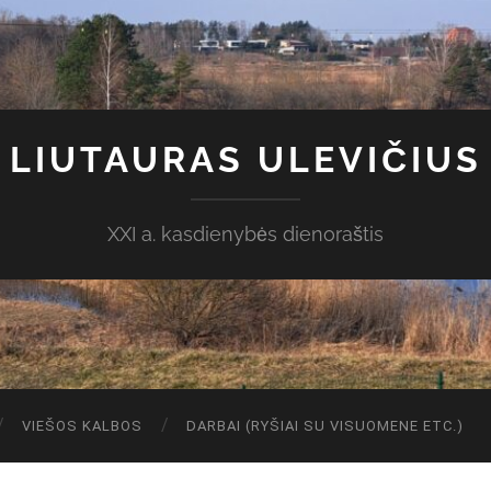
LIUTAURAS ULEVIČIUS
XXI a. kasdienybės dienoraštis
VIEŠOS KALBOS
DARBAI (RYŠIAI SU VISUOMENE ETC.)