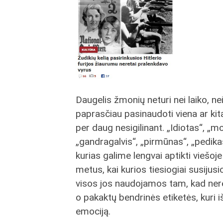
Daugelis žmonių neturi nei laiko, nei
paprasčiau pasinaudoti viena ar kita e
per daug nesigilinant. „Idiotas“, „m
„gandragalvis“, „pirmūnas“, „pedikas
kurias galime lengvai aptikti viešoje
metus, kai kurios tiesiogiai susijusi
visos jos naudojamos tam, kad nerei
o pakaktų bendrinės etiketės, kuri i
emociją.