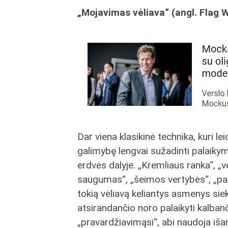
„Mojavimas vėliava“ (angl. Flag 
Dar viena klasikinė technika, kuri l
galimybę lengvai sužadinti palaikym
erdvės dalyje. „Kremliaus ranka“, „
saugumas“, „šeimos vertybės“, „patri
tokią vėliavą keliantys asmenys sie
atsirandančio noro palaikyti kalbanči
„pravardžiavimąsi“, abi naudoja išanks