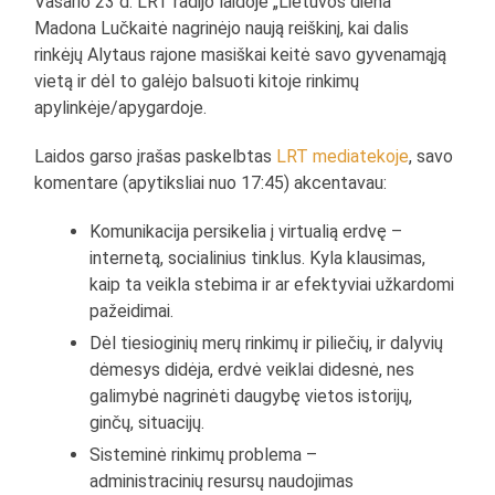
Vasario 23 d. LRT radijo laidoje „Lietuvos diena“
Madona Lučkaitė nagrinėjo naują reiškinį, kai dalis
rinkėjų Alytaus rajone masiškai keitė savo gyvenamąją
vietą ir dėl to galėjo balsuoti kitoje rinkimų
apylinkėje/apygardoje.
Laidos garso įrašas paskelbtas
LRT mediatekoje
, savo
komentare (apytiksliai nuo 17:45) akcentavau:
Komunikacija persikelia į virtualią erdvę –
internetą, socialinius tinklus. Kyla klausimas,
kaip ta veikla stebima ir ar efektyviai užkardomi
pažeidimai.
Dėl tiesioginių merų rinkimų ir piliečių, ir dalyvių
dėmesys didėja, erdvė veiklai didesnė, nes
galimybė nagrinėti daugybę vietos istorijų,
ginčų, situacijų.
Sisteminė rinkimų problema –
administracinių resursų naudojimas