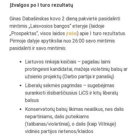
Įžvalgos po I turo rezultatų
Ginas Dabašinskas kovo 2 dieną pakvietė pasidalinti
mintimis „Laisvosios bangos“ eteryje (laidoje
„Prospektas“, visos laidos
įrašai
) apie I turo rezultatus.
Pirmoje dalyje apytiksliai nuo 26:00 savo mintimis
pasidalinti ir savo mintimis:
Lietuvos rinkėjai keičiais – pagaliau laimi
protingesni kandidatai, mažėja violetinių balsų ar
užsienio projektų (Darbo partija ir panašių)
Liberalų sėkmės pagrindas – sugebėjimas
surankioti išsibarščiusius LiCS ir kitų liberalų
balsus
Konservatorių balsų likimas neaiškus, nes dalis
nepartiniams, dalis puteikiams
(talibanas/violetiniai), o dalis (kaip ViIlniuje)
vidinės partijos rietenos/klaidos