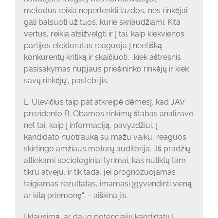
metodus reikia neperlenkti lazdos, nes rinkėjai
gali balsuoti už tuos, kurie skriaudžiami. Kita
vertus, reikia atsižvelgti ir į tai, kaip kiekvienos
partijos elektoratas reaguoja į neetišką
konkurentų kritiką ir skaičiuoti, „kiek aštresnis
pasisakymas nupjaus priešininko rinkėjų ir kiek
savų rinkėjų“, pastebi jis.
L. Ulevičius taip pat atkreipė dėmesį, kad JAV
prezidento B. Obamos rinkimų štabas analizavo
net tai, kaip į informaciją, pavyzdžiui, į
kandidato nuotrauką su mažu vaiku, reaguos
skirtingo amžiaus moterų auditorija. „Iš pradžių
atliekami sociologiniai tyrimai, kas nutiktų tam
tikru atveju, ir tik tada, jei prognozuojamas
teigiamas rezultatas, imamasi įgyvendinti vieną
ar kitą priemonę“, – aiškina jis.
Į klausimą, ar daug potencialių kandidatų į