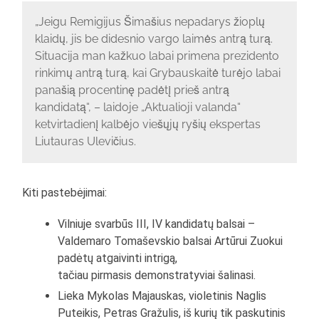
„Jeigu Remigijus Šimašius nepadarys žioplų
klaidų, jis be didesnio vargo laimės antrą turą.
Situacija man kažkuo labai primena prezidento
rinkimų antrą turą, kai Grybauskaitė turėjo labai
panašią procentinę padėtį prieš antrą
kandidatą“, – laidoje „Aktualioji valanda“
ketvirtadienį kalbėjo viešųjų ryšių ekspertas
Liutauras Ulevičius.
Kiti pastebėjimai:
Vilniuje svarbūs III, IV kandidatų balsai –
Valdemaro Tomaševskio balsai Artūrui Zuokui
padėtų atgaivinti intrigą,
tačiau pirmasis demonstratyviai šalinasi.
Lieka Mykolas Majauskas, violetinis Naglis
Puteikis, Petras Gražulis, iš kurių tik paskutinis