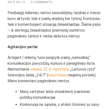
2015.05.13
/
0 COMMENTS
Pasibaigę rinkimai į vietos savivaldybių tarybas ir merus
buvo aktyvūs tiek ir įvairių analizių bei tyrimų frontuose,
tiek ir komentuojant situaciją žiniasklaidoje. Šiame įraše
– iš skirtingų žiniasklaidos priemonių surinktos
pagrindinės temos ir viešai dėliotos mintys.
Agitacijos perlai
Artėjant I rinkimų turui pasipylė įvairių „namudinių“
komunikacijos pavyzdžių, kuriuos ir panagrinėjo Asta
Narmontienė
vasario 22 d. reportaže
„Lietuvos ryto“
televizijos laidai „24/7“ (
reportažas
naujienų portale).
Mano komentaro pagrindinės mintys:
Merų varžybas leido atsiskleisti įvairesnei
politikų komunikacijai.
Konkuruoja ne sąrašai, o atskiri žmonės su savo