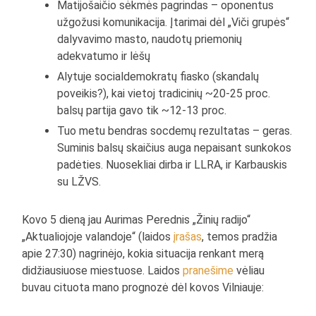
Matijošaičio sėkmės pagrindas – oponentus
užgožusi komunikacija. Įtarimai dėl „Viči grupės“
dalyvavimo masto, naudotų priemonių
adekvatumo ir lėšų
Alytuje socialdemokratų fiasko (skandalų
poveikis?), kai vietoj tradicinių ~20-25 proc.
balsų partija gavo tik ~12-13 proc.
Tuo metu bendras socdemų rezultatas – geras.
Suminis balsų skaičius auga nepaisant sunkokos
padėties. Nuosekliai dirba ir LLRA, ir Karbauskis
su LŽVS.
Kovo 5 dieną jau Aurimas Perednis „Žinių radijo“
„Aktualiojoje valandoje“ (laidos
įrašas
, temos pradžia
apie 27:30) nagrinėjo, kokia situacija renkant merą
didžiausiuose miestuose. Laidos
pranešime
vėliau
buvau cituota mano prognozė dėl kovos Vilniauje: