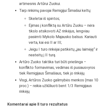
artimesnis Artūrui Zuokui.
Tarp rinkimų pavojai Remigijui Šimašiui keltų:
Skeletai iš spintos;
Ėjimas į konfliktą su Artūru Zuoku – nėra
tikslo atsikovoti AZ rinkėjus, lengviau
pasiimti Mykolo Majausko balsus. Kariauti
verta, kai esi II ar III;
Jeigu I turo rinkėjai patikėtų „jau laimėję“ ir
neateitų į II turą.
Artūro Zuoko taktika turi būti priešinga –
konflikto formavimas, vedimas iš pusiausvyros
tiek Remigijaus Šimašiaus, tiek jo rinkėjų
Visgi, Artūros Zuoko galimybės menkos (max 10
proc.) – reikia užliūliuoti bent 1/3 Remigijaus
rinkėjų
Komentarai apie II turo rezultatus