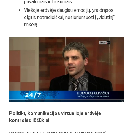
privalumais ir trūkumais.
Viešoje erdvėje daugiau emocijų, yra drąsos
elgtis netradiciškai, nesiorientuoti į „vidutinį“
rinkėją.
Politikų komunikacijos virtualioje erdvėje
kontrolės iššūkiai