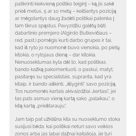
patikrinti kiekvieną politiko teiginį – ką jis sakė
prieš metus, 5 ar 10 metų – keičiantys poziciją
ar mėgstantys daug žadėti politikai patenka į
tam tikrus spąstus. Pavyzdžiu galėtų būti
dabartinio premjero (Algirdo Butkevičiaus –
red. past.) pomėgis kurti darbo grupes ir tai,
kad iš ryto jo nuomonė buvo vienokia, po pietų
kitokia, o rytojaus dieną – dar kitokia.
Nenuoseklumas kyla dėl to, kad politikas
bando kažką pakomentuoti, o paskui, matyt,
pasitaręs su specialistais, supranta, kad yra
kitaip, ir bando aiškinti, „išlyginti“ savo poziciją.
Tos nuomonės kartais akivaizdžiai „kertasi“, jei
tas pats asmuo vieną kartą sako „palaikau“, o
kitą kartą „prieštarauju“.
Jam taip pat užkliūna kita su nuoseklumo stoka
susijusi bėda: kai politikai neturi savo veiklos
zonos arba jas labai dažnai kaitalioja, jie turi