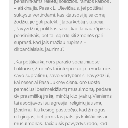
pensininkams reikėtų solidžios, ramios kalbos“,
– aiškina jis. Pasak L. Ulevičiaus, jei politikai
suklysta vertindami, kas klausosi jų sakomų
žodžių, jie gali patekti į labai keblią situaciją:
„Pavyzdžiui, politikas sako, kad labiau rūpinsis
pensininkais, bet tai išgirdę kiti žmonės gali
suprasti, kad jais mažiau rūpinsis –
dirbančiaisiais, jaunimu“.
„Kai politikai ką nors parašo socialiniuose
tinkluose, žmonės tai interpretuoja remdamiesi
savo supratimu, savo vertybėmis. Pavyzdžiui,
kai neseniai Rasa Juknevičienė, oro uoste
pamačiusi besimeldžiantį musulmoną, padarė
dviprasmišką įrašą, minčių kilo įvairių. Vieniems
tai asocijavosi su agresija, religinių jausmų
įžeidimu. Kiti tiesiog pastebėjo, kad žmogus
religingas, bet jiems tas pats, jis krikščionis ar
musulmonas. Tačiau šis pavyzdys rodo, kad