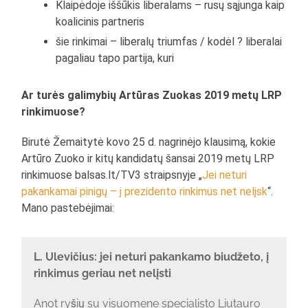
Klaipėdoje iššūkis liberalams – rusų sąjunga kaip
koalicinis partneris
šie rinkimai – liberalų triumfas / kodėl ? liberalai
pagaliau tapo partija, kuri
Ar turės galimybių Artūras Zuokas 2019 metų LRP
rinkimuose?
Birutė Žemaitytė kovo 25 d. nagrinėjo klausimą, kokie
Artūro Zuoko ir kitų kandidatų šansai 2019 metų LRP
rinkimuose balsas.lt/TV3 straipsnyje „
Jei neturi
pakankamai pinigų – į prezidento rinkimus net nelįsk
“.
Mano pastebėjimai:
L. Ulevičius: jei neturi pakankamo biudžeto, į
rinkimus geriau net nelįsti
Anot ryšių su visuomene specialisto Liutauro