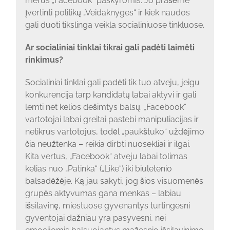
merus „Facebook“ paskyromis. Jo prašėme
įvertinti politikų „Veidaknyges“ ir kiek naudos
gali duoti tikslinga veikla socialiniuose tinkluose.
Ar socialiniai tinklai tikrai gali padėti laimėti
rinkimus?
Socialiniai tinklai gali padėti tik tuo atveju, jeigu
konkurencija tarp kandidatų labai aktyvi ir gali
lemti net kelios dešimtys balsų. „Facebook“
vartotojai labai greitai pastebi manipuliacijas ir
netikrus vartotojus, todėl „paukštuko“ uždėjimo
čia neužtenka – reikia dirbti nuosekliai ir ilgai.
Kita vertus, „Facebook“ atveju labai tolimas
kelias nuo „Patinka“ („Like“) iki biuletenio
balsadėžėje. Ką jau sakyti, jog šios visuomenės
grupės aktyvumas gana menkas – labiau
išsilavinę, miestuose gyvenantys turtingesni
gyventojai dažniau yra pasyvesni, nei