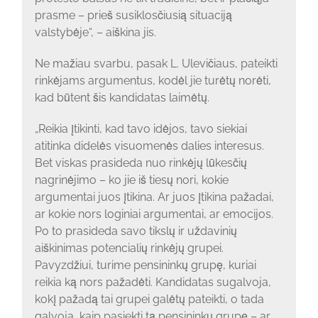
prasme – prieš susiklosčiusią situaciją
valstybėje“, – aiškina jis.
Ne mažiau svarbu, pasak L. Ulevičiaus, pateikti
rinkėjams argumentus, kodėl jie turėtų norėti,
kad būtent šis kandidatas laimėtų.
„Reikia įtikinti, kad tavo idėjos, tavo siekiai
atitinka didelės visuomenės dalies interesus.
Bet viskas prasideda nuo rinkėjų lūkesčių
nagrinėjimo – ko jie iš tiesų nori, kokie
argumentai juos įtikina. Ar juos įtikina pažadai,
ar kokie nors loginiai argumentai, ar emocijos.
Po to prasideda savo tikslų ir uždavinių
aiškinimas potencialių rinkėjų grupei.
Pavyzdžiui, turime pensininkų grupę, kuriai
reikia ką nors pažadėti. Kandidatas sugalvoja,
kokį pažadą tai grupei galėtų pateikti, o tada
galvoja, kaip pasiekti tą pensininkų grupę – ar