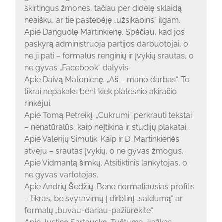
skirtingus žmones, tačiau per didelę sklaidą
neaišku, ar tie pastebėję „užsikabins“ ilgam.
Apie Danguolę Martinkienę. Spėčiau, kad jos
paskyrą administruoja partijos darbuotojai, o
ne ji pati – formalus renginių ir įvykių srautas, o
ne gyvas „Facebook“ dalyvis.
Apie Daivą Matonienę. „Aš – mano darbas“. To
tikrai nepakaks bent kiek platesnio akiračio
rinkėjui.
Apie Tomą Petreikį. „Cukrumi“ perkrauti tekstai
– nenatūralūs, kaip neįtikina ir studijų plakatai.
Apie Valerijų Simulik. Kaip ir D. Martinkienės
atveju – srautas įvykių, o ne gyvas žmogus.
Apie Vidmantą šimkų. Atsitiktinis lankytojas, o
ne gyvas vartotojas.
Apie Andrių Šedžių. Bene normaliausias profilis
– tikras, be svyravimų į dirbtinį „saldumą“ ar
formalų „buvau-dariau-pažiūrėkite“.