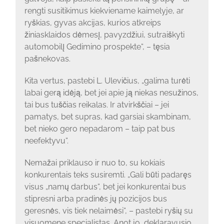
rengti susitikimus kiekviename kaimelyje, ar
ryškias, gyvas akcijas, kurios atkreips
žiniasklaidos dėmesį, pavyzdžiui, sutraiškyti
automobilį Gedimino prospekte“, – tęsia
pašnekovas.
Kita vertus, pastebi L. Ulevičius, „galima turėti
labai gerą idėją, bet jei apie ją niekas nesužinos,
tai bus tuščias reikalas. Ir atvirkščiai – jei
pamatys, bet supras, kad garsiai skambinam,
bet nieko gero nepadarom – taip pat bus
neefektyvu“.
Nemažai priklauso ir nuo to, su kokiais
konkurentais teks susiremti. „Gali būti padaręs
visus „namų darbus“, bet jei konkurentai bus
stipresni arba pradinės jų pozicijos bus
geresnės, vis tiek nelaimėsi“, – pastebi ryšių su
visuomene specialistas. Anot jo, deklaravusio