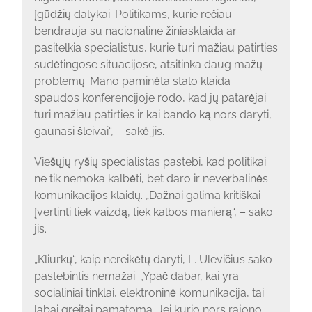
įgūdžių dalykai. Politikams, kurie rečiau
bendrauja su nacionaline žiniasklaida ar
pasitelkia specialistus, kurie turi mažiau patirties
sudėtingose situacijose, atsitinka daug mažų
problemų. Mano paminėta stalo klaida
spaudos konferencijoje rodo, kad jų patarėjai
turi mažiau patirties ir kai bando ką nors daryti,
gaunasi šleivai“, – sakė jis.
Viešųjų ryšių specialistas pastebi, kad politikai
ne tik nemoka kalbėti, bet daro ir neverbalinės
komunikacijos klaidų. „Dažnai galima kritiškai
įvertinti tiek vaizdą, tiek kalbos manierą“, – sako
jis.
„Kliurkų“, kaip nereikėtų daryti, L. Ulevičius sako
pastebintis nemažai. „Ypač dabar, kai yra
socialiniai tinklai, elektroninė komunikacija, tai
labai greitai pamatoma. Jei kurio nors rajono