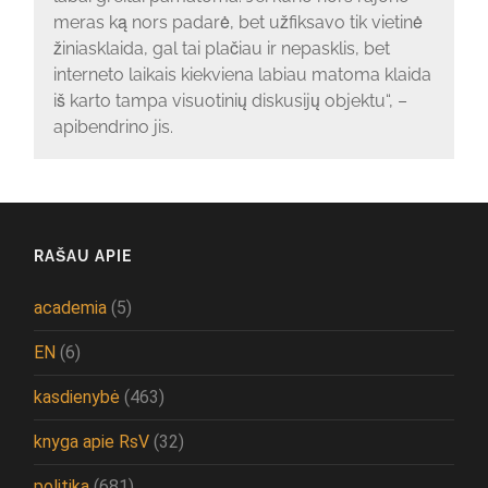
meras ką nors padarė, bet užfiksavo tik vietinė
žiniasklaida, gal tai plačiau ir nepasklis, bet
interneto laikais kiekviena labiau matoma klaida
iš karto tampa visuotinių diskusijų objektu“, –
apibendrino jis.
RAŠAU APIE
academia
(5)
EN
(6)
kasdienybė
(463)
knyga apie RsV
(32)
politika
(681)