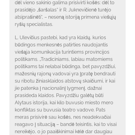
dėl vieno sakinio galima prisivirti košės: dėl to
prasidėjo „šaršalas“ ir R. Juknevičienė turėjo
atsiprašinėti“, – neseną istoriją primena viešųjų
ryšių specialistas.
L. Ulevičius pastebi, kad yra klaidų, kurios
būdingos menkesnės patirties naudojantis
viešąja komunikacija turintiems provincijos
politikams. „Tradiciniams, labiau matomiems
politikams tai nelabai būdinga, bet pavyzdžiui,
mažesnių rajonų vadovai yra įpratę bendrauti
su ribotu žiniasklaidos atstovų skaičiumi, ir kai
jie patenka į nacionalinį lygmenį, dažnai
prasideda klaidos. Pavyzdžiu galėtų būti
Alytaus istorija, kai kilo buvusio miesto mero
konfliktas su buvusia teatro vadove. Pats
meras prisivirė sau košės, nes neadekvačiai
reagavo į situaciją – bandė teisintis, kai to visai
nereikėjo, o jo paaiškinimai kėlė dar daugiau