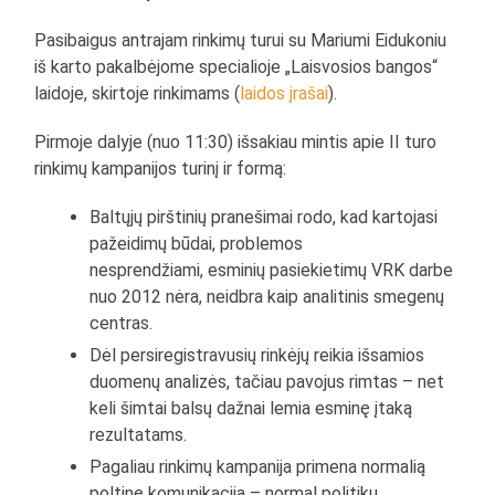
Pasibaigus antrajam rinkimų turui su Mariumi Eidukoniu
iš karto pakalbėjome specialioje „Laisvosios bangos“
laidoje, skirtoje rinkimams (
laidos įrašai
).
Pirmoje dalyje (nuo 11:30) išsakiau mintis apie II turo
rinkimų kampanijos turinį ir formą:
Baltųjų pirštinių pranešimai rodo, kad kartojasi
pažeidimų būdai, problemos
nesprendžiami, esminių pasiekietimų VRK darbe
nuo 2012 nėra, neidbra kaip analitinis smegenų
centras.
Dėl persiregistravusių rinkėjų reikia išsamios
duomenų analizės, tačiau pavojus rimtas – net
keli šimtai balsų dažnai lemia esminę įtaką
rezultatams.
Pagaliau rinkimų kampanija primena normalią
poltinę komunikaciją – normal politikų