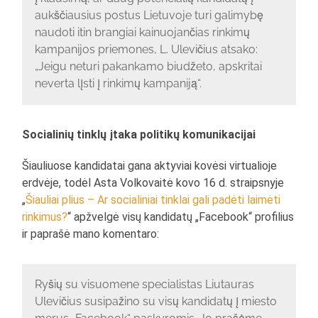
aukščiausius postus Lietuvoje turi galimybę
naudoti itin brangiai kainuojančias rinkimų
kampanijos priemones, L. Ulevičius atsako:
„Jeigu neturi pakankamo biudžeto, apskritai
neverta lįsti į rinkimų kampaniją“.
Socialinių tinklų įtaka politikų komunikacijai
Šiauliuose kandidatai gana aktyviai kovėsi virtualioje
erdvėje, todėl Asta Volkovaitė kovo 16 d. straipsnyje
„
Šiauliai plius – Ar socialiniai tinklai gali padėti laimėti
rinkimus?
“ apžvelgė visų kandidatų „Facebook“ profilius
ir paprašė mano komentaro:
Ryšių su visuomene specialistas Liutauras
Ulevičius susipažino su visų kandidatų į miesto