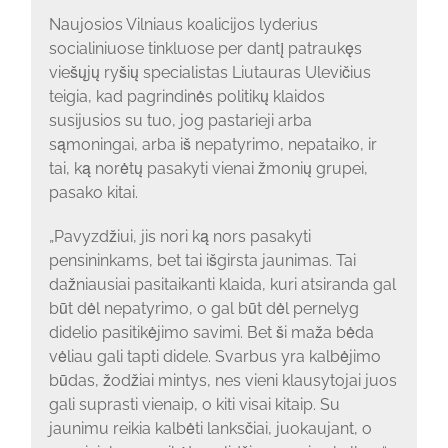
Naujosios Vilniaus koalicijos lyderius
socialiniuose tinkluose per dantį patraukęs
viešųjų ryšių specialistas Liutauras Ulevičius
teigia, kad pagrindinės politikų klaidos
susijusios su tuo, jog pastarieji arba
sąmoningai, arba iš nepatyrimo, nepataiko, ir
tai, ką norėtų pasakyti vienai žmonių grupei,
pasako kitai.
„Pavyzdžiui, jis nori ką nors pasakyti
pensininkams, bet tai išgirsta jaunimas. Tai
dažniausiai pasitaikanti klaida, kuri atsiranda gal
būt dėl nepatyrimo, o gal būt dėl pernelyg
didelio pasitikėjimo savimi. Bet ši maža bėda
vėliau gali tapti didele. Svarbus yra kalbėjimo
būdas, žodžiai mintys, nes vieni klausytojai juos
gali suprasti vienaip, o kiti visai kitaip. Su
jaunimu reikia kalbėti lanksčiai, juokaujant, o