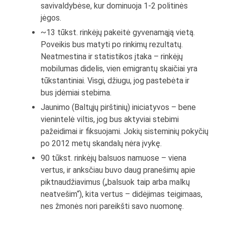
savivaldybėse, kur dominuoja 1-2 politinės
jėgos.
~13 tūkst. rinkėjų pakeitė gyvenamąją vietą.
Poveikis bus matyti po rinkimų rezultatų.
Neatmestina ir statistikos įtaka – rinkėjų
mobilumas didelis, vien emigrantų skaičiai yra
tūkstantiniai. Visgi, džiugu, jog pastebėta ir
bus įdėmiai stebima.
Jaunimo (Baltųjų pirštinių) iniciatyvos – bene
vienintelė viltis, jog bus aktyviai stebimi
pažeidimai ir fiksuojami. Jokių sisteminių pokyčių
po 2012 metų skandalų nėra įvykę.
90 tūkst. rinkėjų balsuos namuose – viena
vertus, ir anksčiau buvo daug pranešimų apie
piktnaudžiavimus („balsuok taip arba malkų
neatvešim“), kita vertus – didėjimas teigimaas,
nes žmonės nori pareikšti savo nuomonę.