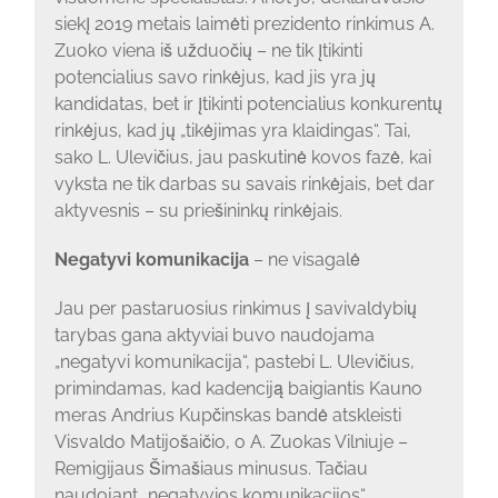
siekį 2019 metais laimėti prezidento rinkimus A.
Zuoko viena iš užduočių – ne tik įtikinti
potencialius savo rinkėjus, kad jis yra jų
kandidatas, bet ir įtikinti potencialius konkurentų
rinkėjus, kad jų „tikėjimas yra klaidingas“. Tai,
sako L. Ulevičius, jau paskutinė kovos fazė, kai
vyksta ne tik darbas su savais rinkėjais, bet dar
aktyvesnis – su priešininkų rinkėjais.
Negatyvi komunikacija
– ne visagalė
Jau per pastaruosius rinkimus į savivaldybių
tarybas gana aktyviai buvo naudojama
„negatyvi komunikacija“, pastebi L. Ulevičius,
primindamas, kad kadenciją baigiantis Kauno
meras Andrius Kupčinskas bandė atskleisti
Visvaldo Matijošaičio, o A. Zuokas Vilniuje –
Remigijaus Šimašiaus minusus. Tačiau
naudojant „negatyvios komunikacijos“