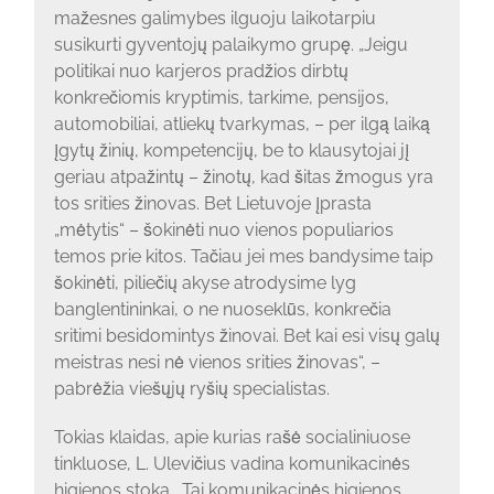
mažesnes galimybes ilguoju laikotarpiu
susikurti gyventojų palaikymo grupę. „Jeigu
politikai nuo karjeros pradžios dirbtų
konkrečiomis kryptimis, tarkime, pensijos,
automobiliai, atliekų tvarkymas, – per ilgą laiką
įgytų žinių, kompetencijų, be to klausytojai jį
geriau atpažintų – žinotų, kad šitas žmogus yra
tos srities žinovas. Bet Lietuvoje įprasta
„mėtytis“ – šokinėti nuo vienos populiarios
temos prie kitos. Tačiau jei mes bandysime taip
šokinėti, piliečių akyse atrodysime lyg
banglentininkai, o ne nuoseklūs, konkrečia
sritimi besidomintys žinovai. Bet kai esi visų galų
meistras nesi nė vienos srities žinovas“, –
pabrėžia viešųjų ryšių specialistas.
Tokias klaidas, apie kurias rašė socialiniuose
tinkluose, L. Ulevičius vadina komunikacinės
higienos stoka. „Tai komunikacinės higienos,