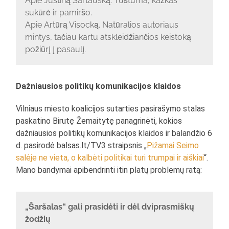
Apie Justiną Sartauską. Tuštuma, kažkas
sukūrė ir pamiršo.
Apie Artūrą Visocką. Natūralios autoriaus
mintys, tačiau kartu atskleidžiančios keistoką
požiūrį į pasaulį.
Dažniausios politikų komunikacijos klaidos
Vilniaus miesto koalicijos sutarties pasirašymo stalas
paskatino Birutę Žemaitytę panagrinėti, kokios
dažniausios politikų komunikacijos klaidos ir balandžio 6
d. pasirodė balsas.lt/TV3 straipsnis „
Pižamai Seimo
salėje ne vieta, o kalbėti politikai turi trumpai ir aiškiai
“.
Mano bandymai apibendrinti itin platų problemų ratą:
„Šaršalas“ gali prasidėti ir dėl dviprasmiškų
žodžių