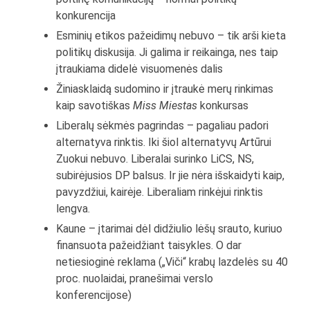
konkurencija
Esminių etikos pažeidimų nebuvo – tik arši kieta
politikų diskusija. Ji galima ir reikainga, nes taip
įtraukiama didelė visuomenės dalis
Žiniasklaidą sudomino ir įtraukė merų rinkimas
kaip savotiškas
Miss Miestas
konkursas
Liberalų sėkmės pagrindas – pagaliau padori
alternatyva rinktis. Iki šiol alternatyvų Artūrui
Zuokui nebuvo. Liberalai surinko LiCS, NS,
subirėjusios DP balsus. Ir jie nėra išskaidyti kaip,
pavyzdžiui, kairėje. Liberaliam rinkėjui rinktis
lengva.
Kaune – įtarimai dėl didžiulio lėšų srauto, kuriuo
finansuota pažeidžiant taisykles. O dar
netiesioginė reklama („Viči“ krabų lazdelės su 40
proc. nuolaidai, pranešimai verslo
konferencijose)