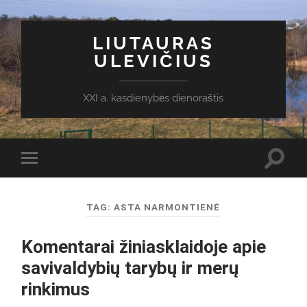
LIUTAURAS
ULEVIČIUS
XXI a. kasdienybės dienoraštis
Toggl
Toggle
search
mobile
field
menu
TAG:
ASTA NARMONTIENĖ
Komentarai žiniasklaidoje apie
savivaldybių tarybų ir merų
rinkimus