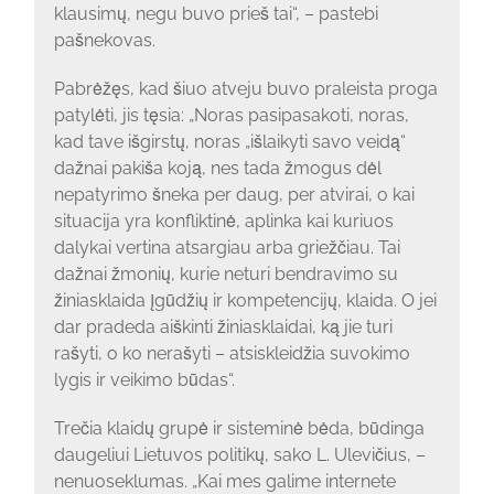
klausimų, negu buvo prieš tai“, – pastebi
pašnekovas.
Pabrėžęs, kad šiuo atveju buvo praleista proga
patylėti, jis tęsia: „Noras pasipasakoti, noras,
kad tave išgirstų, noras „išlaikyti savo veidą“
dažnai pakiša koją, nes tada žmogus dėl
nepatyrimo šneka per daug, per atvirai, o kai
situacija yra konfliktinė, aplinka kai kuriuos
dalykai vertina atsargiau arba griežčiau. Tai
dažnai žmonių, kurie neturi bendravimo su
žiniasklaida įgūdžių ir kompetencijų, klaida. O jei
dar pradeda aiškinti žiniasklaidai, ką jie turi
rašyti, o ko nerašyti – atsiskleidžia suvokimo
lygis ir veikimo būdas“.
Trečia klaidų grupė ir sisteminė bėda, būdinga
daugeliui Lietuvos politikų, sako L. Ulevičius, –
nenuoseklumas. „Kai mes galime internete