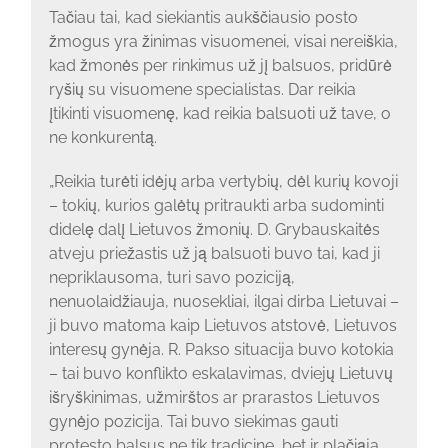
Tačiau tai, kad siekiantis aukščiausio posto
žmogus yra žinimas visuomenei, visai nereiškia,
kad žmonės per rinkimus už jį balsuos, pridūrė
ryšių su visuomene specialistas. Dar reikia
įtikinti visuomenę, kad reikia balsuoti už tave, o
ne konkurentą.
„Reikia turėti idėjų arba vertybių, dėl kurių kovoji
– tokių, kurios galėtų pritraukti arba sudominti
didelę dalį Lietuvos žmonių. D. Grybauskaitės
atveju priežastis už ją balsuoti buvo tai, kad ji
nepriklausoma, turi savo poziciją,
nenuolaidžiauja, nuosekliai, ilgai dirba Lietuvai –
ji buvo matoma kaip Lietuvos atstovė, Lietuvos
interesų gynėja. R. Pakso situacija buvo kotokia
– tai buvo konflikto eskalavimas, dviejų Lietuvų
išryškinimas, užmirštos ar prarastos Lietuvos
gynėjo pozicija. Tai buvo siekimas gauti
protesto balsus ne tik tradicine, bet ir plačiąja