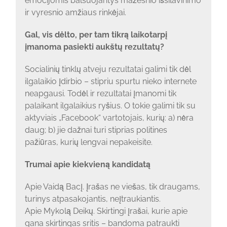
emocijomis balsuojantys mažesnio išsilavinimo
ir vyresnio amžiaus rinkėjai.
Gal, vis dėlto, per tam tikrą laikotarpį
įmanoma pasiekti aukštų rezultatų?
Socialinių tinklų atveju rezultatai galimi tik dėl
ilgalaikio įdirbio – stipriu spurtu nieko internete
neapgausi. Todėl ir rezultatai įmanomi tik
palaikant ilgalaikius ryšius. O tokie galimi tik su
aktyviais „Facebook“ vartotojais, kurių: a) nėra
daug; b) jie dažnai turi stiprias politines
pažiūras, kurių lengvai nepakeisite.
Trumai apie kiekvieną kandidatą
Apie Vaidą Bacį. Įrašas ne viešas, tik draugams,
turinys atpasakojantis, neįtraukiantis.
Apie Mykolą Deikų. Skirtingi įrašai, kurie apie
gana skirtingas sritis – bandoma patraukti