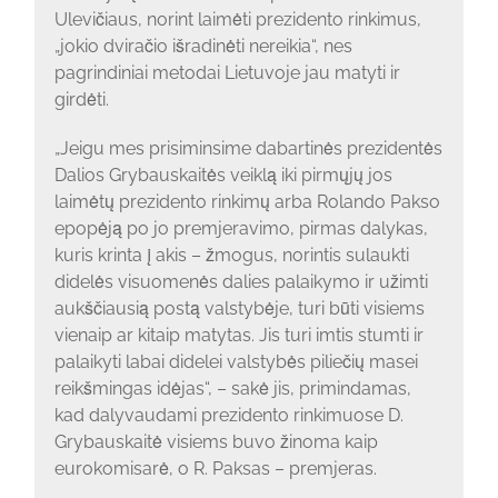
Ulevičiaus, norint laimėti prezidento rinkimus,
„jokio dviračio išradinėti nereikia“, nes
pagrindiniai metodai Lietuvoje jau matyti ir
girdėti.
„Jeigu mes prisiminsime dabartinės prezidentės
Dalios Grybauskaitės veiklą iki pirmųjų jos
laimėtų prezidento rinkimų arba Rolando Pakso
epopėją po jo premjeravimo, pirmas dalykas,
kuris krinta į akis – žmogus, norintis sulaukti
didelės visuomenės dalies palaikymo ir užimti
aukščiausią postą valstybėje, turi būti visiems
vienaip ar kitaip matytas. Jis turi imtis stumti ir
palaikyti labai didelei valstybės piliečių masei
reikšmingas idėjas“, – sakė jis, primindamas,
kad dalyvaudami prezidento rinkimuose D.
Grybauskaitė visiems buvo žinoma kaip
eurokomisarė, o R. Paksas – premjeras.