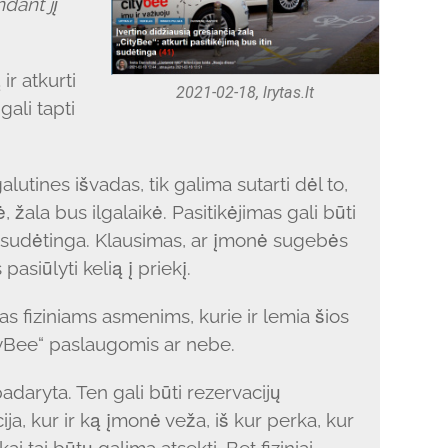
dant jį
 ir atkurti
2021-02-18, lrytas.lt
ali tapti
galutines išvadas, tik galima sutarti dėl to,
 žala bus ilgalaikė. Pasitikėjimas gali būti
bus sudėtinga. Klausimas, ar įmonė sugebės
asiūlyti kelią į priekį.
as fiziniams asmenims, kurie ir lemia šios
ityBee“ paslaugomis ar nebe.
adaryta. Ten gali būti rezervacijų
a, kur ir ką įmonė veža, iš kur perka, kur