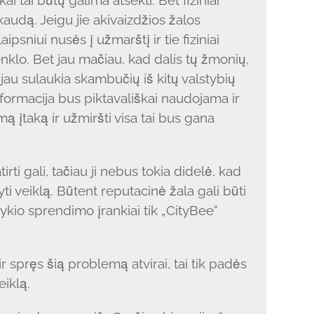
 tai būtų galima atsekti. Bet fiziniai
audą. Jeigu jie akivaizdžios žalos
ipsniui nusės į užmarštį ir tie fiziniai
nklo. Bet jau mačiau, kad dalis tų žmonių,
au sulaukia skambučių iš kitų valstybių
informacija bus piktavališkai naudojama ir
ą įtaką ir užmiršti visa tai bus gana
irti gali, tačiau ji nebus tokia didelė, kad
ti veiklą. Būtent reputacinė žala gali būti
vykio sprendimo įrankiai tik „CityBee“
ir spręs šią problemą atvirai, tai tik padės
eiklą.