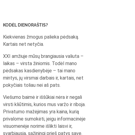
KODĖL DIENORAŠTIS?
Kiekvienas žmogus palieka pėdsaką.
Kartais net netyčia.
XXI amžiuje mūsų brangiausia valiuta –
laikas – virsta žiniomis. Todėl mano
pėdsakas kasdienybėje – tai mano
mintys, jų virsmai darbais ir, kartais, net
pokyčiais toliau nei aš pats.
Viešumo baimė ir iššūkiai nėra ir negali
virsti kliūtimis, kurios mus varžo ir riboja.
Privatumo mažėjimas yra kaina, kurią
privalome sumokėti, jeigu informacinėje
visuomenėje norime išlikti laisvi ir,
svarbiausia, sąžiningi prieš patys save.