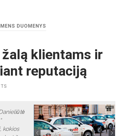
SMENS DUOMENYS
 žalą klientams ir
riant reputaciją
NTS
 Danieliūtė
“
, kokios