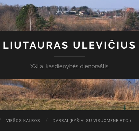
LIUTAURAS ULEVIČIUS
XXI a. kasdienybės dienoraštis
VIEŠOS KALBOS
DARBAI (RYŠIAI SU VISUOMENE ETC.)