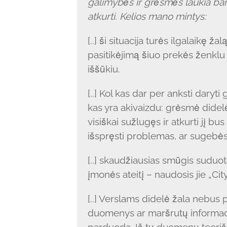
galimybės ir grėsmės laukia ban
atkurti. Kelios mano mintys:
[..] ši situacija turės ilgalaikę žalą
pasitikėjimą šiuo prekės ženklu g
iššūkiu.
[..] Kol kas dar per anksti daryti 
kas yra akivaizdu: grėsmė didelė,
visiškai sužlugęs ir atkurti jį 
išspręsti problemas, ar sugebės p
[..] skaudžiausias smūgis suduot
įmonės ateitį – naudosis jie „C
[..] Verslams didelė žala nebus p
duomenys ar maršrutų informacij