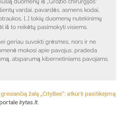
vykusią duomenų iš „Grožio chirurgijos“
lientų vardai, pavardės, asmens kodai,
otraukos. [..] tokių duomenų nutekinimų
ėl iš to reikėtų pasimokyti visiems.
enei geriau suvokti grėsmes, nors ir ne
uomenė mokosi apie pavojus, pradeda
gumą, atsparumą kibernetiniams pavojams.
 gresiančią žalą „CityBee“: atkurti pasitikėjimą
 portale
lrytas.lt
.