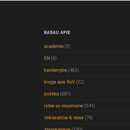
RAŠAU APIE
academia
(5)
EN
(6)
kasdienybė
(463)
knyga apie RsV
(32)
politika
(681)
ryšiai su visuomene
(341)
tinklaraščiai & teisė
(76)
žiniasklaidoje
(230)