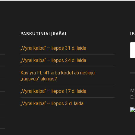
PASKUTINIAI ĮRAŠAI
I
Se
„Vyrai kalba“ – liepos 31 d. laida
fo
„Vyrai kalba“ – liepos 24 d. laida
Kas yra FL-41 arba kodėl aš nešioju
„rausvus“ akinius?
M
„Vyrai kalba“ – liepos 17 d. laida
E:
„Vyrai kalba“ – liepos 3 d. laida