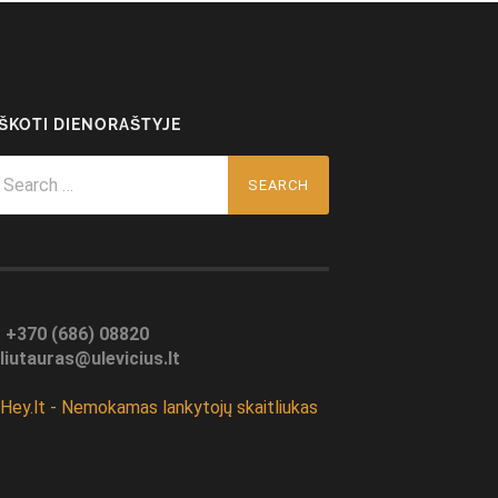
EŠKOTI DIENORAŠTYJE
arch
r:
:
+370 (686) 08820
liutauras@ulevicius.lt