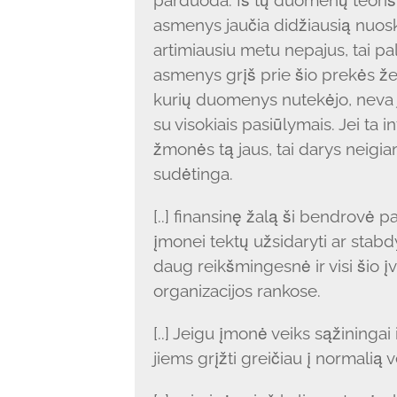
parduoda. Iš tų duomenų teoriškai
asmenys jaučia didžiausią nuosk
artimiausiu metu nepajus, tai pala
asmenys grįš prie šio prekės že
kurių duomenys nutekėjo, neva j
su visokiais pasiūlymais. Jei ta 
žmonės tą jaus, tai darys neigiam
sudėtinga.
[..] finansinę žalą ši bendrovė pat
įmonei tektų užsidaryti ar stabdy
daug reikšmingesnė ir visi šio į
organizacijos rankose.
[..] Jeigu įmonė veiks sąžiningai 
jiems grįžti greičiau į normalią v