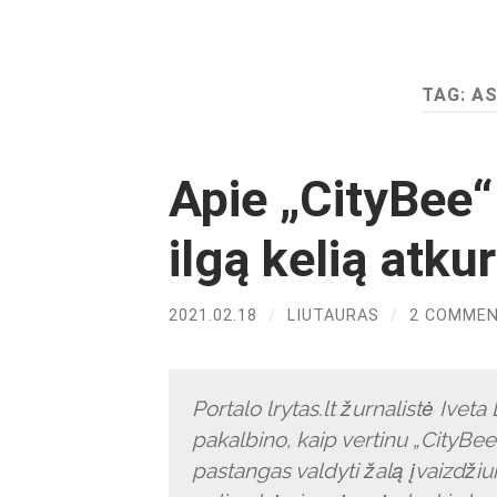
TAG:
A
Apie „CityBee“
ilgą kelią atku
2021.02.18
/
LIUTAURAS
/
2 COMME
Portalo lrytas.lt žurnalistė Iveta
pakalbino, kaip vertinu „CityBee
pastangas valdyti žalą įvaizdžiui