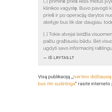
[..] priminė prieš kelis metus į
klinikos vagystę. Buvo pavogti k
prieš ir po operacijų darytos nu
ateityje bus tik dar daugiau, tod
[..] Tokie atvejai leidžia visuom
pačiu gražiausiu būdu. Bet vis
ugdyti savo informacinį raštin
IŠ LRYTAS.LT
Visą publikaciją „
Įvertino didžiausią
bus itin sudėtinga
“ rasite interneto