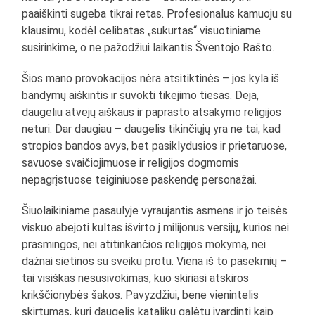
paaiškinti sugeba tikrai retas. Profesionalus kamuoju su
klausimu, kodėl celibatas „sukurtas“ visuotiniame
susirinkime, o ne pažodžiui laikantis Šventojo Rašto.
Šios mano provokacijos nėra atsitiktinės – jos kyla iš
bandymų aiškintis ir suvokti tikėjimo tiesas. Deja,
daugeliu atvejų aiškaus ir paprasto atsakymo religijos
neturi. Dar daugiau – daugelis tikinčiųjų yra ne tai, kad
stropios bandos avys, bet pasiklydusios ir prietaruose,
savuose svaičiojimuose ir religijos dogmomis
nepagrįstuose teiginiuose paskendę personažai.
Šiuolaikiniame pasaulyje vyraujantis asmens ir jo teisės
viskuo abejoti kultas išvirto į milijonus versijų, kurios nei
prasmingos, nei atitinkančios religijos mokymą, nei
dažnai sietinos su sveiku protu. Viena iš to pasekmių –
tai visiškas nesusivokimas, kuo skiriasi atskiros
krikščionybės šakos. Pavyzdžiui, bene vienintelis
skirtumas, kurį daugelis katalikų galėtų įvardinti kaip