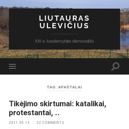
LIUTAURAS
ULEVIČIUS
XXI a. kasdienybės dienoraštis
Toggl
Toggle
search
mobile
field
menu
TAG:
APAŠTALAI
Tikėjimo skirtumai: katalikai,
protestantai, ..
2011.05.13
/
32 COMMENTS