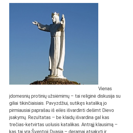
Vienas
įdomesnių protinių užsiėmimų – tai religinė diskusija su
giliai tikinčiaisiais. Pavyzdžiui, sutikęs kataliką jo
pirmiausiai paprašau iš eilės išvardinti dešimt Dievo
įsakymų. Rezultatas – be klaidų išvardina gal kas
trečias-ketvirtas uolusis katalikas. Antrąjį klausimą –
kas tai yra Šventoji Dvasia – deramai atsakyti ir