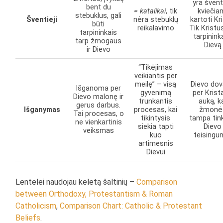
yra šventi
bent du
= katalikai
, tik
kviečia
stebuklus, gali
Šventieji
nėra stebuklų
kartoti Kr
būti
reikalavimo
Tik Kristu
tarpininkais
tarpinink
tarp žmogaus
Dievą
ir Dievo
“Tikėjimas
veikiantis per
meilę” – visą
Dievo do
Išganoma per
gyvenimą
per Krist
Dievo malonę ir
trunkantis
auką, k
gerus darbus.
Išganymas
procesas, kai
žmonė
Tai procesas, o
tikintysis
tampa tin
ne vienkartinis
siekia tapti
Dievo
veiksmas
kuo
teisingu
artimesnis
Dievui
Lentelei naudojau keletą šaltinių –
Comparison
between Orthodoxy, Protestantism & Roman
Catholicism
,
Comparison Chart: Catholic & Protestant
Beliefs
.