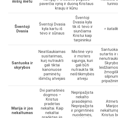
mišių metu
paverčia vyną ir duoną Kristaus
turini
krauju ir kūnu
Šventoji
Dvasia kyla
Šventoji Dvasia
Šventoji
tik iš tėvo ir
kyla kartu iš
= katalik
Dvasia
siunčiama
tėvo ir sūnaus
Kristui kaip
tarpininkui
Santuoka
Neatšaukiamas
Mistinė vyro
sutartis ir
susitarimas,
ir moters
nenutrauk
kurį nutraukti
sąjunga, kuri
Santuoka ir
Skyryb
gali tiktai
gali būti
skyrybos
leidžiamos
kanonuose
nutraukta tik
žmogiš
paminėtų
neištikimybės
silpnu
išimčių atvejais
atveju
pripažin
Dvi pamatinės
Nepripažįsta
dogmos –
nekalto
Kristus
prasidėjimo.
Atmet
pradėtas
Nepripažįsta
Marijo
Marija ir jos
nekaltai. Kaip
ir prigimtinės
nekaltumą,
nekaltumas
nekaltai
nuodėmės,
Kristus 
pradėtas jis