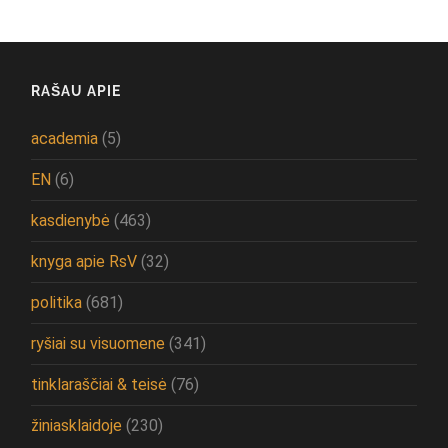
RAŠAU APIE
academia
(5)
EN
(6)
kasdienybė
(463)
knyga apie RsV
(32)
politika
(681)
ryšiai su visuomene
(341)
tinklaraščiai & teisė
(76)
žiniasklaidoje
(230)