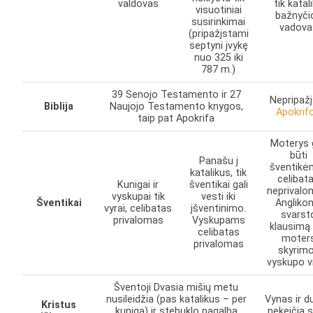
valdovas
tik katal
visuotiniai
bažnyči
susirinkimai
vadova
(pripažįstami
septyni įvykę
nuo 325 iki
787 m.)
39 Senojo Testamento ir 27
Nepripaž
Biblija
Naujojo Testamento knygos,
Apokrif
taip pat Apokrifa
Moterys g
būti
Panašu į
šventikė
katalikus, tik
celibat
Kunigai ir
šventikai gali
neprivalo
vyskupai tik
vesti iki
Šventikai
Anglikon
vyrai, celibatas
įšventinimo.
svarst
privalomas
Vyskupams
klausimą 
celibatas
moter
privalomas
skyrimo
vyskupo v
Šventoji Dvasia mišių metu
nusileidžia (pas katalikus – per
Vynas ir 
Kristus
kunigą) ir stebuklo pagalba
nekeičia 