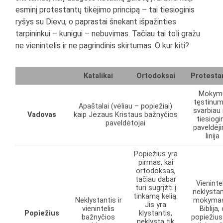
esminį protestantų tikėjimo principą – tai tiesioginis
ryšys su Dievu, o paprastai šnekant išpažinties
tarpininkui – kunigui – nebuvimas. Tačiau tai toli gražu
ne vienintelis ir ne pagrindinis skirtumas. O kur kiti?
Katalikai
Ortodoksai
Protesta
Mokym
tęstinu
Apaštalai (vėliau – popiežiai)
svarbiau 
Vadovas
kaip Jėzaus Kristaus bažnyčios
tiesiogi
paveldėtojai
paveldėj
linija
Popiežius yra
pirmas, kai
ortodoksas,
tačiau dabar
Vieninte
turi sugrįžti į
neklystan
tinkamą kelią.
Neklystantis ir
mokyma
Jis yra
vienintelis
Biblija,
Popiežius
klystantis,
bažnyčios
popiežius
neklysta tik