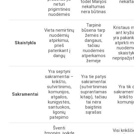
todėl Marijos
nekalt
neturi
nekaltumas
prigimtinės
nėra būtinas
nuodėmės
Tarpinė
Kristaus m
Vieta nemirtinų
būsena tarp
ant kryži
nuodėmių
žemės ir
yra pakan
atpirkimui,
dangaus,
Skaistykla
atpirkti 
prieš
tačiau
nuodėme
patenkant į
nuodėmės
skaistyk
dangų
atperkamos
nepripažį
žemėje
Yra septyni
sakramentai –
Yra tie patys
krikšto,
sakramentai
sutvirtinimo,
(sutvirtinimas
Yra tik 
komunijos,
suprantamas
sakrament
Sakramentai
atgailos,
kitaip), tačiau
krikšto 
kunigystės,
tai nėra
komunij
santuokos,
baigtinis
ligonių
sąrašas
patepimo
Šventi
Visi krikšč
žmonės, įvykdę