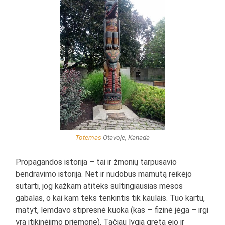
Totemas
Otavoje, Kanada
Propagandos istorija – tai ir žmonių tarpusavio
bendravimo istorija. Net ir nudobus mamutą reikėjo
sutarti, jog kažkam atiteks sultingiausias mėsos
gabalas, o kai kam teks tenkintis tik kaulais. Tuo kartu,
matyt, lemdavo stipresnė kuoka (kas – fizinė jėga – irgi
yra įtikinėjimo priemonė). Tačiau lygia greta ėjo ir