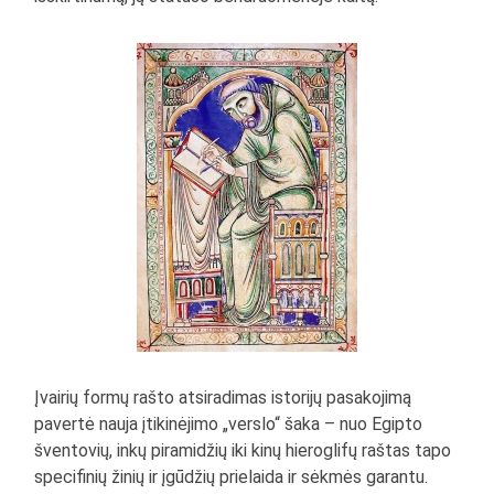
Įvairių formų rašto atsiradimas istorijų pasakojimą
pavertė nauja įtikinėjimo „verslo“ šaka – nuo Egipto
šventovių, inkų piramidžių iki kinų hieroglifų raštas tapo
specifinių žinių ir įgūdžių prielaida ir sėkmės garantu.