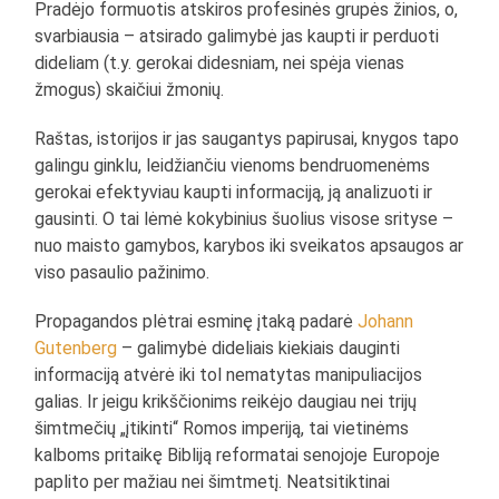
Pradėjo formuotis atskiros profesinės grupės žinios, o,
svarbiausia – atsirado galimybė jas kaupti ir perduoti
dideliam (t.y. gerokai didesniam, nei spėja vienas
žmogus) skaičiui žmonių.
Raštas, istorijos ir jas saugantys papirusai, knygos tapo
galingu ginklu, leidžiančiu vienoms bendruomenėms
gerokai efektyviau kaupti informaciją, ją analizuoti ir
gausinti. O tai lėmė kokybinius šuolius visose srityse –
nuo maisto gamybos, karybos iki sveikatos apsaugos ar
viso pasaulio pažinimo.
Propagandos plėtrai esminę įtaką padarė
Johann
Gutenberg
– galimybė dideliais kiekiais dauginti
informaciją atvėrė iki tol nematytas manipuliacijos
galias. Ir jeigu krikščionims reikėjo daugiau nei trijų
šimtmečių „įtikinti“ Romos imperiją, tai vietinėms
kalboms pritaikę Bibliją reformatai senojoje Europoje
paplito per mažiau nei šimtmetį. Neatsitiktinai