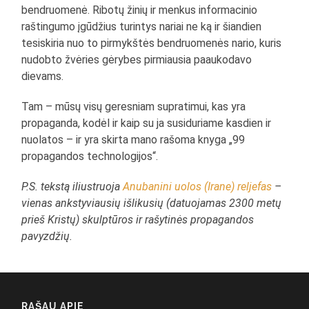
bendruomenė. Ribotų žinių ir menkus informacinio
raštingumo įgūdžius turintys nariai ne ką ir šiandien
tesiskiria nuo to pirmykštės bendruomenės nario, kuris
nudobto žvėries gėrybes pirmiausia paaukodavo
dievams.
Tam – mūsų visų geresniam supratimui, kas yra
propaganda, kodėl ir kaip su ja susiduriame kasdien ir
nuolatos – ir yra skirta mano rašoma knyga „99
propagandos technologijos“.
P.S. tekstą iliustruoja
Anubanini uolos (Irane) reljefas
–
vienas ankstyviausių išlikusių (datuojamas 2300 metų
prieš Kristų) skulptūros ir rašytinės propagandos
pavyzdžių.
RAŠAU APIE