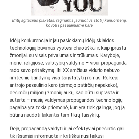
Britų agitacinis plakatas, raginantis jaunuolius stoti į kariuomenę,
kovoti I pasauliniame kare
Idėjų konkurencija ir jau pasiekiamų idėjų sklaidos
technologijų buvimas vystėsi chaotiškai ir, kaip įprasta
žmonijai, su visais privalumais ir trūkumais. Karyboje,
mene, religijose, valstybių valdyme – visur propaganda
rado savo pritaikymą. Iki XX amžiaus vidurio nebuvo
rimtesnių bandymų visa tai įstatyti į rėmus. Reikėjo
antrojo pasaulinio karo (pirmojo patirčių nepakako),
dešimčių milijonų žmonių aukų, kad būtų suprasta ir
sutarta – masių valdymas propagandos technologijų
pagalba yra tokia priemonė, kuri yra tiek galinga, jog ją
būtina naudoti laikantis tam tikrų taisyklių.
Deja, propagandą valdyti ir jai efektyviai priešintis gali
tik išsamiai informuota ir kritiškai nusiteikusi