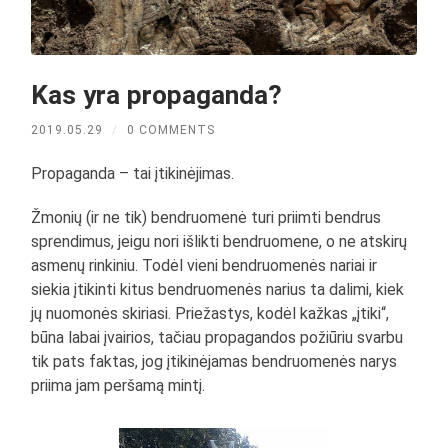
Kas yra propaganda?
2019.05.29
/
0 COMMENTS
Propaganda – tai įtikinėjimas.
Žmonių (ir ne tik) bendruomenė turi priimti bendrus
sprendimus, jeigu nori išlikti bendruomene, o ne atskirų
asmenų rinkiniu. Todėl vieni bendruomenės nariai ir
siekia įtikinti kitus bendruomenės narius ta dalimi, kiek
jų nuomonės skiriasi. Priežastys, kodėl kažkas „įtiki“,
būna labai įvairios, tačiau propagandos požiūriu svarbu
tik pats faktas, jog įtikinėjamas bendruomenės narys
priima jam peršamą mintį.