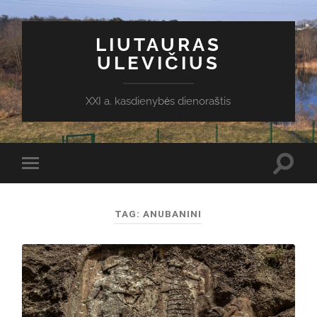
LIUTAURAS
ULEVIČIUS
XXI a. kasdienybės dienoraštis
Toggl
Toggle
search
mobile
field
menu
TAG:
ANUBANINI