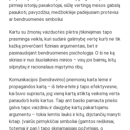
pirmieji istorijų pasakotojai, siūlę vertingą mėsos gabalą
paaukoti, pavyzdžiui, medžioklėje padėjusiam protėviui
ar bendruomenės simboliui.
Kartu su žmonių vaizduotės plėtra įtikinėjimas tapo
prasminga veikla, kuri sudarė galimybę vertę kurti ne tik
kažką priverčiant fiziniais argumentais, bet ir
pasinaudojant bendruomenės psichologija. O ši ne ką
skiriasi ir nuo šiuolaikinės minios – visų jos baimių, kitų
silpnybių ir racionalaus mąstymo ribų.
Komunikacijos (bendravimo) priemonių kaita lėmė ir
propagandos kaitą – iš
tete-a-tete
ji tapo efektyvesne,
kai buvo suprasta, jog vieną kartą atliktą veiksmą verta
panaudoti kelis kartus. Taip ant baslio pamauta priešo
galva tapo vaizdiniu ir daugybę kartų pakartojamu
argumentu – tokia lemtis lauks ir kitų, drįstančių manyti
kitaip. Įvairūs pirmykščiai simboliai (gamtos reiškiniai,
totemai ir pan.) tapo skiriamaisiais požymiais, o