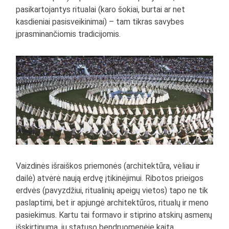
pasikartojantys ritualai (karo šokiai, burtai ar net
kasdieniai pasisveikinimai) – tam tikras savybes
įprasminančiomis tradicijomis.
Vaizdinės išraiškos priemonės (architektūra, vėliau ir
dailė) atvėrė naują erdvę įtikinėjimui. Ribotos prieigos
erdvės (pavyzdžiui, ritualinių apeigų vietos) tapo ne tik
paslaptimi, bet ir apjungė architektūros, ritualų ir meno
pasiekimus. Kartu tai formavo ir stiprino atskirų asmenų
išskirtinumą, jų statuso bendruomenėje kaitą.