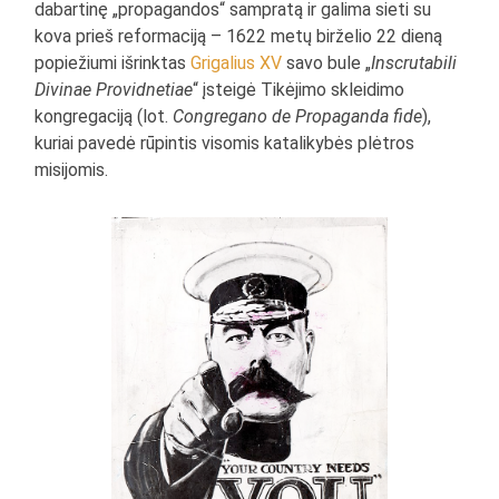
dabartinę „propagandos“ sampratą ir galima sieti su
kova prieš reformaciją – 1622 metų birželio 22 dieną
popiežiumi išrinktas
Grigalius XV
savo bule „
Inscrutabili
Divinae Providnetiae
“ įsteigė Tikėjimo skleidimo
kongregaciją (lot.
Congregano de Propaganda fide
),
kuriai pavedė rūpintis visomis katalikybės plėtros
misijomis.