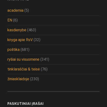
academia
(5)
EN
(6)
kasdienybė
(463)
knyga apie RsV
(32)
politika
(681)
ryšiai su visuomene
(341)
tinklaraščiai & teisė
(76)
žiniasklaidoje
(230)
PASKUTINIAI ĮRAŠAI