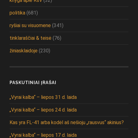
knyga apie RsV
(32)
politika
(681)
ryšiai su visuomene
(341)
tinklaraščiai & teisė
(76)
žiniasklaidoje
(230)
PASKUTINIAI ĮRAŠAI
„Vyrai kalba“ – liepos 31 d. laida
„Vyrai kalba“ – liepos 24 d. laida
Kas yra FL-41 arba kodėl aš nešioju „rausvus“ akinius?
„Vyrai kalba“ – liepos 17 d. laida