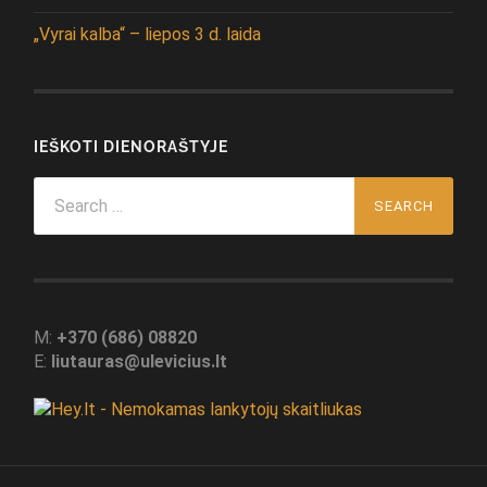
„Vyrai kalba“ – liepos 3 d. laida
IEŠKOTI DIENORAŠTYJE
Search
for:
M:
+370 (686) 08820
E:
liutauras@ulevicius.lt