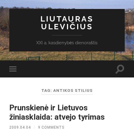
LIUTAURAS
ULEVIČIUS
XXI a. kasdienybės dienoraštis
Toggl
Toggle
search
mobile
field
menu
TAG:
ANTIKOS STILIUS
Prunskienė ir Lietuvos
žiniasklaida: atvejo tyrimas
2009.04.04
/
9 COMMENTS