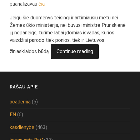
paanalizavau
čia
.
Jeigu šie duomenys teisingi ir artimiausiu metu nei
Žemės ūkio ministerija, nei buvusi ministrė Prunskienė
jų nepaneigs, turime labai įdomias išvadas, kurios
vaizdžiai parodo tiek ponios, tiek ir Lietuvos
žiniasklaidos būdą.
Continue reading
RAŠAU APIE
academia
(5)
EN
(6)
kasdienybė
(463)