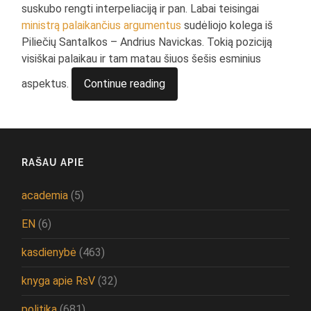
suskubo rengti interpeliaciją ir pan. Labai teisingai
ministrą palaikančius argumentus
sudėliojo kolega iš
Piliečių Santalkos – Andrius Navickas. Tokią poziciją
visiškai palaikau ir tam matau šiuos šešis esminius
aspektus.
Continue reading
RAŠAU APIE
academia
(5)
EN
(6)
kasdienybė
(463)
knyga apie RsV
(32)
politika
(681)