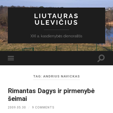
LIUTAURAS
ULEVIČIUS
XXI a. kasdienybės dienoraštis
Toggl
Toggle
search
mobile
field
menu
TAG:
ANDRIUS NAVICKAS
Rimantas Dagys ir pirmenybė
šeimai
2009.05.30
/
9 COMMENTS