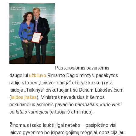
Pastarosiomis savaitėmis
daugeliui
užkliuvo
Rimanto Dagio mintys, pasakytos
radijo stoties „Laisvoji banga“ eteryje kažkurį rytą
laidoje „Taikinys“ diskutuojant su Darium Lukoševičium
(
laidos įrašas
). Ministras nevedusius ir šeimos
nekuriančius asmenis pavadino
bambaliais, kurie vieni
su kitais varinėjasi
(cituoju iš atminties).
Žinoma, atsako laukti ilgai neteko – pasipiktino visi
laisvo gyvenimo be įsipareigojimų mėgėjai, opozicija jau