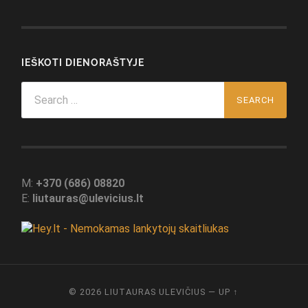
IEŠKOTI DIENORAŠTYJE
Search
for:
M:
+370 (686) 08820
E:
liutauras@ulevicius.lt
© 2026
LIUTAURAS ULEVIČIUS
—
UP ↑