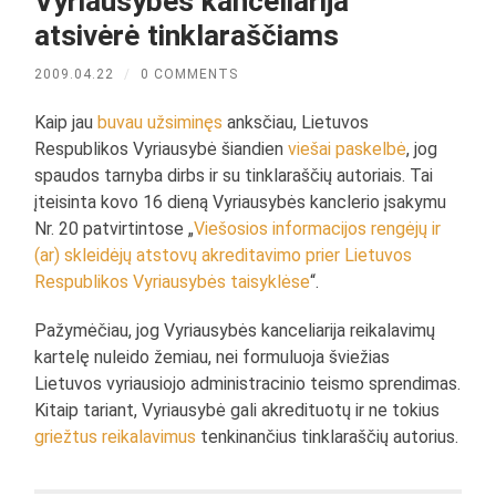
Vyriausybės kanceliarija
atsivėrė tinklaraščiams
2009.04.22
/
0 COMMENTS
Kaip jau
buvau užsiminęs
anksčiau, Lietuvos
Respublikos Vyriausybė šiandien
viešai paskelbė
, jog
spaudos tarnyba dirbs ir su tinklaraščių autoriais. Tai
įteisinta kovo 16 dieną Vyriausybės kanclerio įsakymu
Nr. 20 patvirtintose „
Viešosios informacijos rengėjų ir
(ar) skleidėjų atstovų akreditavimo prier Lietuvos
Respublikos Vyriausybės taisyklėse
“.
Pažymėčiau, jog Vyriausybės kanceliarija reikalavimų
kartelę nuleido žemiau, nei formuluoja šviežias
Lietuvos vyriausiojo administracinio teismo sprendimas.
Kitaip tariant, Vyriausybė gali akredituotų ir ne tokius
griežtus reikalavimus
tenkinančius tinklaraščių autorius.