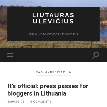
LIUTAURAS
ULEVIČIUS
XXI a. kasdienybės dienoraštis
Toggl
Toggle
search
mobile
field
menu
TAG:
AKREDITACIJA
It’s official: press passes for
bloggers in Lithuania
2009.05.05
/
5 COMMENTS