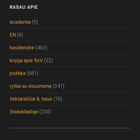
RAŠAU APIE
academia
(5)
EN
(6)
kasdienybė
(463)
knyga apie RsV
(32)
politika
(681)
ryšiai su visuomene
(341)
tinklaraščiai & teisė
(76)
žiniasklaidoje
(230)