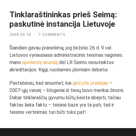
Tinklaraštininkas prieš Seimą:
paskutinė instancija Lietuvoje
2008.05.30
/
7 COMMENTS
Šiandien gavau pranešimą, jog birželio 26 d. 9 val.
Lietuvos vyriausiasis administracinis teismas nagrinės
mano
apeliacinį skundą
dėl LR Seimo nesuteiktos
akreditacijos. Kągi, ruošiamės įdomiam debatui.
Pastebėsiu, kad anuomet, kai
ginčytis pradėjau
–
2007-ųjų vasarį – blogeriai iš tiesų buvo menkai žinomi.
Dabar tinklaraščių gyvumu būtų keista abejoti, tačiau
faktas lieka faktu – teisinė bazė yra ta pati, tad ir
teisinis vertinimas turi būti toks pat!