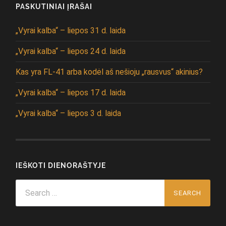
PASKUTINIAI ĮRAŠAI
„Vyrai kalba“ – liepos 31 d. laida
„Vyrai kalba“ – liepos 24 d. laida
Kas yra FL-41 arba kodėl aš nešioju „rausvus“ akinius?
„Vyrai kalba“ – liepos 17 d. laida
„Vyrai kalba“ – liepos 3 d. laida
IEŠKOTI DIENORAŠTYJE
Search
for: