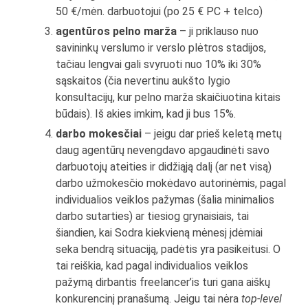
50 €/mėn. darbuotojui (po 25 € PC + telco)
agentūros pelno marža
– ji priklauso nuo
savininkų verslumo ir verslo plėtros stadijos,
tačiau lengvai gali svyruoti nuo 10% iki 30%
sąskaitos (čia nevertinu aukšto lygio
konsultacijų, kur pelno marža skaičiuotina kitais
būdais). Iš akies imkim, kad ji bus 15%.
darbo mokesčiai
– jeigu dar prieš keletą metų
daug agentūrų nevengdavo apgaudinėti savo
darbuotojų ateities ir didžiąją dalį (ar net visą)
darbo užmokesčio mokėdavo autorinėmis, pagal
individualios veiklos pažymas (šalia minimalios
darbo sutarties) ar tiesiog grynaisiais, tai
šiandien, kai Sodra kiekvieną mėnesį įdėmiai
seka bendrą situaciją, padėtis yra pasikeitusi. O
tai reiškia, kad pagal individualios veiklos
pažymą dirbantis freelancer’is turi gana aiškų
konkurencinį pranašumą. Jeigu tai nėra
top-level