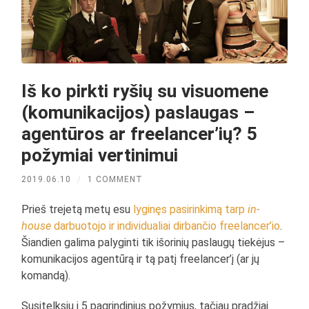
Iš ko pirkti ryšių su visuomene
(komunikacijos) paslaugas –
agentūros ar freelancer’ių? 5
požymiai vertinimui
2019.06.10
/
1 COMMENT
Prieš trejetą metų esu
lyginęs pasirinkimą tarp
in-
house
darbuotojo ir individualiai dirbančio freelancer’io
.
Šiandien galima palyginti tik išorinių paslaugų tiekėjus –
komunikacijos agentūrą ir tą patį freelancer’į (ar jų
komandą).
Susitelksiu į 5 pagrindinius požymius, tačiau pradžiai