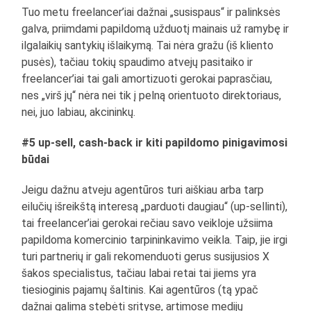
Tuo metu freelancer’iai dažnai „susispaus“ ir palinksės
galva, priimdami papildomą užduotį mainais už ramybę ir
ilgalaikių santykių išlaikymą. Tai nėra gražu (iš kliento
pusės), tačiau tokių spaudimo atvejų pasitaiko ir
freelancer’iai tai gali amortizuoti gerokai paprasčiau,
nes „virš jų“ nėra nei tik į pelną orientuoto direktoriaus,
nei, juo labiau, akcininkų.
#5 up-sell, cash-back ir kiti papildomo pinigavimosi
būdai
Jeigu dažnu atveju agentūros turi aiškiau arba tarp
eilučių išreikštą interesą „parduoti daugiau“ (up-sellinti),
tai freelancer’iai gerokai rečiau savo veikloje užsiima
papildoma komercinio tarpininkavimo veikla. Taip, jie irgi
turi partnerių ir gali rekomenduoti gerus susijusios X
šakos specialistus, tačiau labai retai tai jiems yra
tiesioginis pajamų šaltinis. Kai agentūros (tą ypač
dažnai galima stebėti srityse, artimose medijų