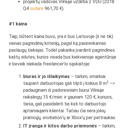
projektų vadovas Vilniuje uždirba 2 VDU (2018
Q4
sudarė
961,70 €).
#1 kaina
Taip, būtent kaina buvo, yra ir bus Lietuvoje (ir ne tik)
vienas pagrindinių kriterijų, pagal ką pasirenkamas
paslaugų tiekėjas. Todėl pakanka įvardinti pagrindines
kaštų eilutes, kurios visada bus kiekvienoje agentūroje
ir beveik niekada freelancer’io sąskaitoje:
biuras ir jo išlaikymas
– tarkim, smarkiai
2
taupant darbuotojas gali tilpti į kokius 8 m
–>
padauginam iš padoresniam biurui Vilniuje
reikalingų 15 €/mėn. ir gaunam 120 €, kuriuos,
tiesa, gali pasidalinti tie keli to darbuotojo
aptarnaujami klientai. Tačiau čia nėra jokių
pramogų,
workation
‘ų ar Xbox’ų per pertraukas.
IT įranga ir kitos darbo priemonės
– tarkim,