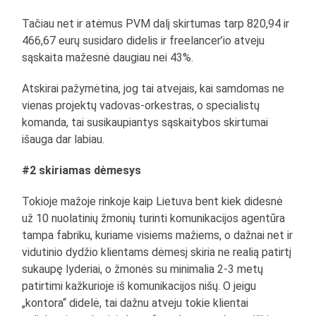
Tačiau net ir atėmus PVM dalį skirtumas tarp 820,94 ir
466,67 eurų susidaro didelis ir freelancer’io atveju
sąskaita mažesnė daugiau nei 43%.
Atskirai pažymėtina, jog tai atvejais, kai samdomas ne
vienas projektų vadovas-orkestras, o specialistų
komanda, tai susikaupiantys sąskaitybos skirtumai
išauga dar labiau.
#2 skiriamas dėmesys
Tokioje mažoje rinkoje kaip Lietuva bent kiek didesnė
už 10 nuolatinių žmonių turinti komunikacijos agentūra
tampa fabriku, kuriame visiems mažiems, o dažnai net ir
vidutinio dydžio klientams dėmesį skiria ne realią patirtį
sukaupę lyderiai, o žmonės su minimalia 2-3 metų
patirtimi kažkurioje iš komunikacijos nišų. O jeigu
„kontora“ didelė, tai dažnu atveju tokie klientai