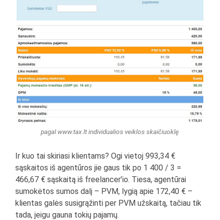
pagal www.tax.lt individualios veiklos skaičiuoklę
Ir kuo tai skiriasi klientams? Ogi vietoj 993,34 €
sąskaitos iš agentūros jie gaus tik po 1 400 / 3 =
466,67 € sąskaitą iš freelancer’io. Tiesa, agentūrai
sumokėtos sumos dalį – PVM, lygią apie 172,40 € –
klientas galės susigrąžinti per PVM užskaitą, tačiau tik
tada, jeigu gauna tokių pajamų.