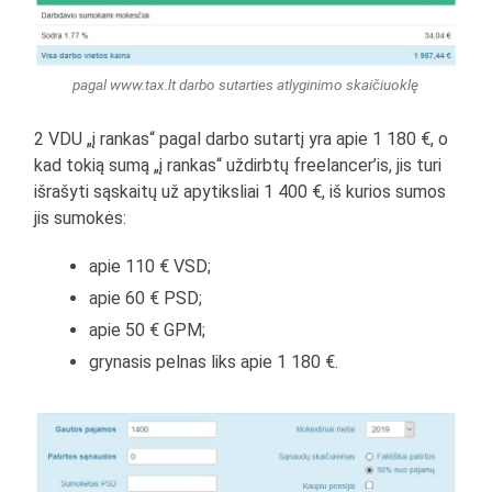
pagal www.tax.lt darbo sutarties atlyginimo skaičiuoklę
2 VDU „į rankas“ pagal darbo sutartį yra apie 1 180 €, o
kad tokią sumą „į rankas“ uždirbtų freelancer’is, jis turi
išrašyti sąskaitų už apytiksliai 1 400 €, iš kurios sumos
jis sumokės:
apie 110 € VSD;
apie 60 € PSD;
apie 50 € GPM;
grynasis pelnas liks apie 1 180 €.