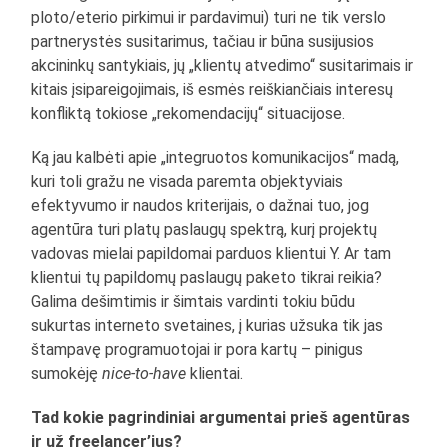
ploto/eterio pirkimui ir pardavimui) turi ne tik verslo
partnerystės susitarimus, tačiau ir būna susijusios
akcininkų santykiais, jų „klientų atvedimo“ susitarimais ir
kitais įsipareigojimais, iš esmės reiškiančiais interesų
konfliktą tokiose „rekomendacijų“ situacijose.
Ką jau kalbėti apie „integruotos komunikacijos“ madą,
kuri toli gražu ne visada paremta objektyviais
efektyvumo ir naudos kriterijais, o dažnai tuo, jog
agentūra turi platų paslaugų spektrą, kurį projektų
vadovas mielai papildomai parduos klientui Y. Ar tam
klientui tų papildomų paslaugų paketo tikrai reikia?
Galima dešimtimis ir šimtais vardinti tokiu būdu
sukurtas interneto svetaines, į kurias užsuka tik jas
štampavę programuotojai ir pora kartų – pinigus
sumokėję
nice-to-have
klientai.
Tad kokie pagrindiniai argumentai prieš agentūras
ir už freelancer’ius?