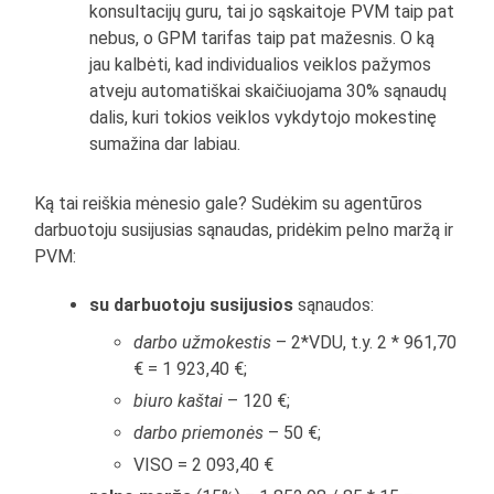
konsultacijų guru, tai jo sąskaitoje PVM taip pat
nebus, o GPM tarifas taip pat mažesnis. O ką
jau kalbėti, kad individualios veiklos pažymos
atveju automatiškai skaičiuojama 30% sąnaudų
dalis, kuri tokios veiklos vykdytojo mokestinę
sumažina dar labiau.
Ką tai reiškia mėnesio gale? Sudėkim su agentūros
darbuotoju susijusias sąnaudas, pridėkim pelno maržą ir
PVM:
su darbuotoju susijusios
sąnaudos:
darbo užmokestis
– 2*VDU, t.y. 2 * 961,70
€ = 1 923,40 €;
biuro kaštai
– 120 €;
darbo priemonės
– 50 €;
VISO = 2 093,40 €