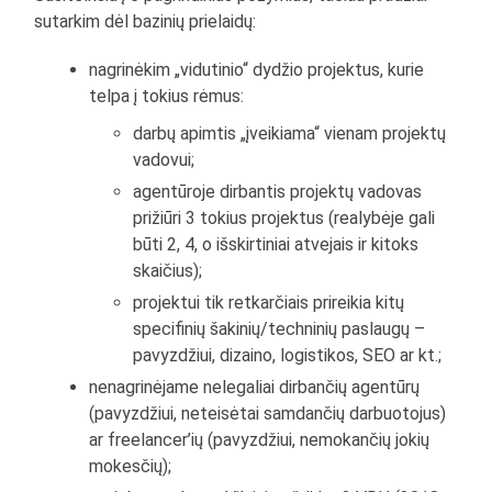
sutarkim dėl bazinių prielaidų:
nagrinėkim „vidutinio“ dydžio projektus, kurie
telpa į tokius rėmus:
darbų apimtis „įveikiama“ vienam projektų
vadovui;
agentūroje dirbantis projektų vadovas
prižiūri 3 tokius projektus (realybėje gali
būti 2, 4, o išskirtiniai atvejais ir kitoks
skaičius);
projektui tik retkarčiais prireikia kitų
specifinių šakinių/techninių paslaugų –
pavyzdžiui, dizaino, logistikos, SEO ar kt.;
nenagrinėjame nelegaliai dirbančių agentūrų
(pavyzdžiui, neteisėtai samdančių darbuotojus)
ar freelancer’ių (pavyzdžiui, nemokančių jokių
mokesčių);