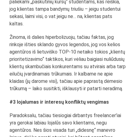
paliekami „paskutinių kursų“ studentams, kas reiškia,
jog klientas tampa bandymų triušiu – jeigu studentui
sekasi, laimi visi, o vat jeigu ne… na, klientas pats
kaltas.
Žinoma, iš dalies hiperbolizuoju, tačiau faktas, jog
rinkoje išties sklando gyvos legendos, jog vos kelios
agentūros iš lietuviško TOP-10 netaiko tokios „klientų
prioritetizavimo“ taktikos, kuri vėliau baigiasi nuliūdusių
klientų skambučiais konkurentams su atvirais arba tarp
eilučių įvardinamais trūkumais. Ir kalbame ne apie
klaidas (jų darome visi), tačiau apie paprastą dėmesio
trūkumą – laiko susitikti, išklausyti ir patarti neradimą.
#3 lojalumas ir interesų konfliktų vengimas
Paradoksalu, tačiau tiesiogiai dirbantys freelancer’iai
yra gerokai labiau lojalūs savo klientams, negu
agentūros. Nes šios visada turi „didesnę“ manevro