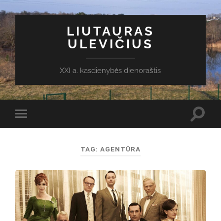
LIUTAURAS
ULEVIČIUS
XXI a. kasdienybės dienoraštis
Toggl
Toggle
search
mobile
field
menu
TAG:
AGENTŪRA