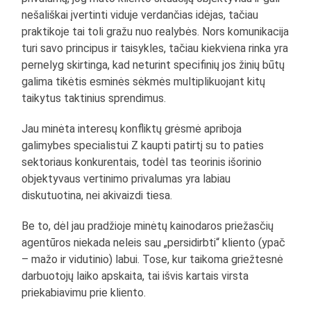
nešališkai įvertinti viduje verdančias idėjas, tačiau
praktikoje tai toli gražu nuo realybės. Nors komunikacija
turi savo principus ir taisykles, tačiau kiekviena rinka yra
pernelyg skirtinga, kad neturint specifinių jos žinių būtų
galima tikėtis esminės sėkmės multiplikuojant kitų
taikytus taktinius sprendimus.
Jau minėta interesų konfliktų grėsmė apriboja
galimybes specialistui Z kaupti patirtį su to paties
sektoriaus konkurentais, todėl tas teorinis išorinio
objektyvaus vertinimo privalumas yra labiau
diskutuotina, nei akivaizdi tiesa.
Be to, dėl jau pradžioje minėtų kainodaros priežasčių
agentūros niekada neleis sau „persidirbti“ kliento (ypač
– mažo ir vidutinio) labui. Tose, kur taikoma griežtesnė
darbuotojų laiko apskaita, tai išvis kartais virsta
priekabiavimu prie kliento.