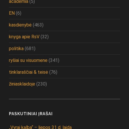
academia
(5)
EN
(6)
kasdienybė
(463)
knyga apie RsV
(32)
politika
(681)
ryšiai su visuomene
(341)
tinklaraščiai & teisė
(76)
žiniasklaidoje
(230)
PASKUTINIAI ĮRAŠAI
„Vyrai kalba“ – liepos 31 d. laida