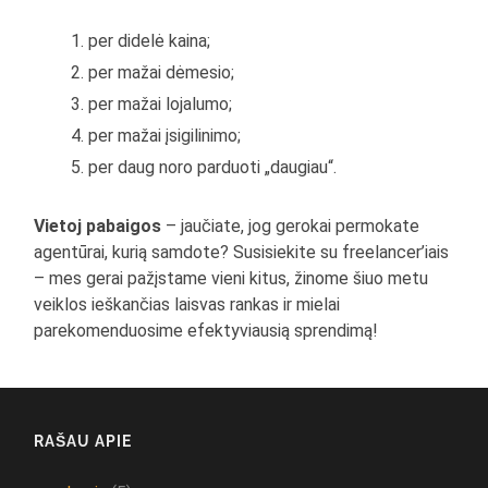
per didelė kaina;
per mažai dėmesio;
per mažai lojalumo;
per mažai įsigilinimo;
per daug noro parduoti „daugiau“.
Vietoj pabaigos
– jaučiate, jog gerokai permokate
agentūrai, kurią samdote? Susisiekite su freelancer’iais
– mes gerai pažįstame vieni kitus, žinome šiuo metu
veiklos ieškančias laisvas rankas ir mielai
parekomenduosime efektyviausią sprendimą!
RAŠAU APIE