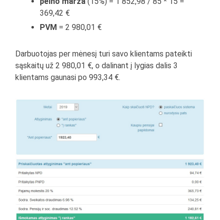
pelno marža
(15%) = 1 852,98 / 85 * 15 =
369,42 €
PVM
= 2 980,01 €
Darbuotojas per mėnesį turi savo klientams pateikti
sąskaitų už 2 980,01 €, o dalinant į lygias dalis 3
klientams gaunasi po 993,34 €.