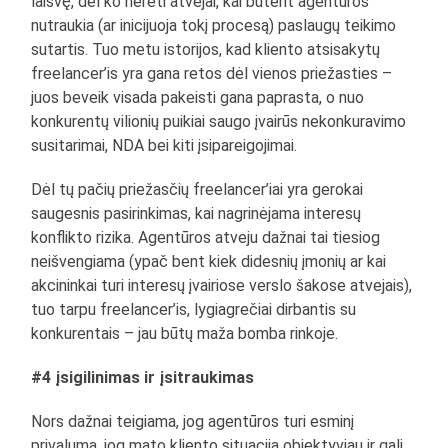
laisvę, dėl ko nereti atvejai, kai būtent agentūros
nutraukia (ar inicijuoja tokį procesą) paslaugų teikimo
sutartis. Tuo metu istorijos, kad kliento atsisakytų
freelancer’is yra gana retos dėl vienos priežasties –
juos beveik visada pakeisti gana paprasta, o nuo
konkurentų vilionių puikiai saugo įvairūs nekonkuravimo
susitarimai, NDA bei kiti įsipareigojimai.
Dėl tų pačių priežasčių freelancer’iai yra gerokai
saugesnis pasirinkimas, kai nagrinėjama interesų
konflikto rizika. Agentūros atveju dažnai tai tiesiog
neišvengiama (ypač bent kiek didesnių įmonių ar kai
akcininkai turi interesų įvairiose verslo šakose atvejais),
tuo tarpu freelancer’is, lygiagrečiai dirbantis su
konkurentais – jau būtų maža bomba rinkoje.
#4 įsigilinimas ir įsitraukimas
Nors dažnai teigiama, jog agentūros turi esminį
privalumą, jog mato kliento situaciją objektyviau ir gali