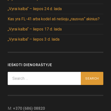
„Vyrai kalba“ – liepos 24 d. laida
Kas yra FL-41 arba kodėl aš nešioju „rausvus“ akinius?
„Vyrai kalba“ – liepos 17 d. laida
„Vyrai kalba“ – liepos 3 d. laida
IEŠKOTI DIENORAŠTYJE
Search
for:
M:
+370 (686) 08820