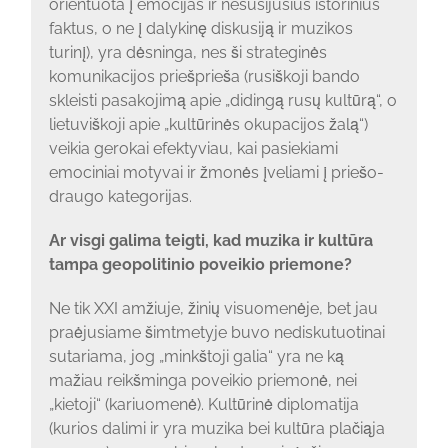
orientuota į emocijas ir nesusijusius istorinius
faktus, o ne į dalykinę diskusiją ir muzikos
turinį), yra dėsninga, nes ši strateginės
komunikacijos priešprieša (rusiškoji bando
skleisti pasakojimą apie „didingą rusų kultūrą“, o
lietuviškoji apie „kultūrinės okupacijos žalą“)
veikia gerokai efektyviau, kai pasiekiami
emociniai motyvai ir žmonės įveliami į priešo-
draugo kategorijas.
Ar visgi galima teigti, kad muzika ir kultūra
tampa geopolitinio poveikio priemone?
Ne tik XXI amžiuje, žinių visuomenėje, bet jau
praėjusiame šimtmetyje buvo nediskutuotinai
sutariama, jog „minkštoji galia“ yra ne ką
mažiau reikšminga poveikio priemonė, nei
„kietoji“ (kariuomenė). Kultūrinė diplomatija
(kurios dalimi ir yra muzika bei kultūra plačiąja