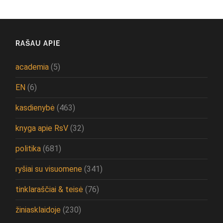
RAŠAU APIE
academia
(5)
EN
(6)
kasdienybė
(463)
knyga apie RsV
(32)
politika
(681)
ryšiai su visuomene
(341)
tinklaraščiai & teisė
(76)
žiniasklaidoje
(230)