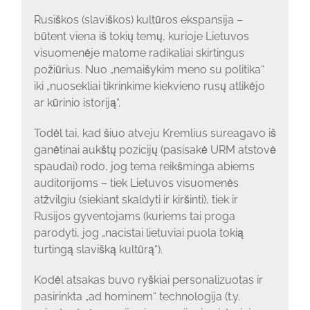
Rusiškos (slaviškos) kultūros ekspansija –
būtent viena iš tokių temų, kurioje Lietuvos
visuomenėje matome radikaliai skirtingus
požiūrius. Nuo „nemaišykim meno su politika“
iki „nuosekliai tikrinkime kiekvieno rusų atlikėjo
ar kūrinio istoriją“.
Todėl tai, kad šiuo atveju Kremlius sureagavo iš
ganėtinai aukštų pozicijų (pasisakė URM atstovė
spaudai) rodo, jog tema reikšminga abiems
auditorijoms – tiek Lietuvos visuomenės
atžvilgiu (siekiant skaldyti ir kiršinti), tiek ir
Rusijos gyventojams (kuriems tai proga
parodyti, jog „nacistai lietuviai puola tokią
turtingą slavišką kultūrą“).
Kodėl atsakas buvo ryškiai personalizuotas ir
pasirinkta „ad hominem“ technologija (t.y.