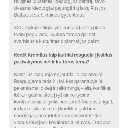
religinės (dvasinės) ideologijos centrą, savo
dvasinei ideologijai pajungti šių laikų Rusijos,
Baltarusijos, Ukrainos gyventojus.
XXI amžiuje religija yra nuėjusi į antrą planą,
todėl populiarioji kultūra tampa gal net
svarbiausia kultūrinės diplomatijos dalimi.
Kodėl Kremlius taip jautriai reaguoja į įvairius
pasisakymus net ir kultūros tema?
Kremlius reaguoja ne jautriai, o racionaliai.
Reaguojama tada ir į tai, kas garantuoja (a)
pakankamai didelį ir reikšmingą viešą konfliktą,
(b) kur galima stoti į ryškią vertybinę
konfrontaciją (ir gintis nuo „priešiškų pastangų“),
(c) kada įsitraukimas į konfliktą gali būti
naudingai panaudotas (perpasakotas) tiek
vidaus (Rusijos), tiek išorės (Lietuvos, Europos