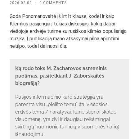
2026.02.09
/
0 COMMENTS
Goda Ponomariovaitė iš lrt.lt klausė, kodėl ir kaip
Kremlius pasijungia į tokias diskusijas, kokią dabar
viešojoje erdvėje turime su rusiškos kilmės populiariąja
muzika. Į publikaciją mano atsakymai pilna apimtimi
netilpo, todėl dalinuosi čia:
Ką rodo toks M. Zacharovos asmeninis
puolimas, pasitelkiant J. Zaborskaitės
biografiją?
Rusijos informacinio karo strategija yra
paremta visų „pleišto temų“ (tai viešosios
erdvės tema / naratyvai, kurie stipriai skaldo
visuomenę, yra dvi ir daugiau reikšmingai
skirtingų nuomonių turinčių visuomenės narių)
išnaudojimu.