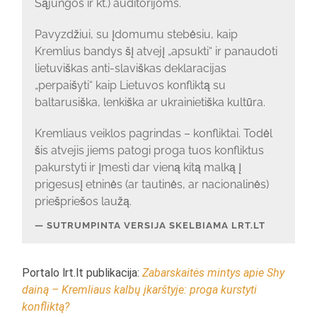
Sąjungos ir kt.) auditorijoms.
Pavyzdžiui, su įdomumu stebėsiu, kaip
Kremlius bandys šį atvejį „apsukti“ ir panaudoti
lietuviškas anti-slaviškas deklaracijas
„perpaišyti“ kaip Lietuvos konfliktą su
baltarusiška, lenkiška ar ukrainietiška kultūra.
Kremliaus veiklos pagrindas – konfliktai. Todėl
šis atvejis jiems patogi proga tuos konfliktus
pakurstyti ir įmesti dar vieną kitą malką į
prigesusį etninės (ar tautinės, ar nacionalinės)
priešpriešos laužą.
SUTRUMPINTA VERSIJA SKELBIAMA LRT.LT
Portalo lrt.lt publikacija:
Zabarskaitės mintys apie Shy
dainą – Kremliaus kalbų įkarštyje: proga kurstyti
konfliktą?