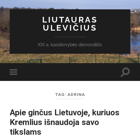
LIUTAURAS
ULEVIČIUS
XXI a. kasdienybės dienoraštis
Toggl
Toggle
search
mobile
field
menu
TAG:
ADRINA
Apie ginčus Lietuvoje, kuriuos
Kremlius išnaudoja savo
tikslams