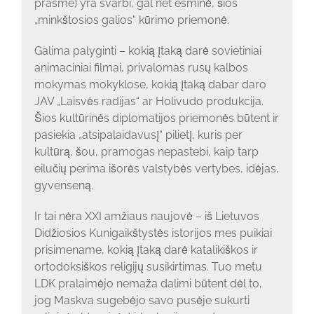
prasme) yra svarbi, gal net esminė, šios
„minkštosios galios“ kūrimo priemonė.
Galima palyginti – kokią įtaką darė sovietiniai
animaciniai filmai, privalomas rusų kalbos
mokymas mokyklose, kokią įtaką dabar daro
JAV „Laisvės radijas“ ar Holivudo produkcija.
Šios kultūrinės diplomatijos priemonės būtent ir
pasiekia „atsipalaidavusį“ pilietį, kuris per
kultūrą, šou, pramogas nepastebi, kaip tarp
eilučių perima išorės valstybės vertybes, idėjas,
gyvenseną.
Ir tai nėra XXI amžiaus naujovė – iš Lietuvos
Didžiosios Kunigaikštystės istorijos mes puikiai
prisimename, kokią įtaką darė katalikiškos ir
ortodoksiškos religijų susikirtimas. Tuo metu
LDK pralaimėjo nemaža dalimi būtent dėl to,
jog Maskva sugebėjo savo pusėje sukurti